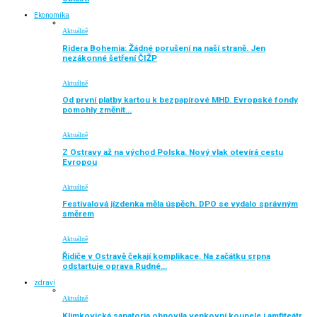
Ekonomika
Aktuálně
Ridera Bohemia: Žádné porušení na naší straně. Jen
nezákonné šetření ČIŽP
Aktuálně
Od první platby kartou k bezpapírové MHD. Evropské fondy
pomohly změnit…
Aktuálně
Z Ostravy až na východ Polska. Nový vlak otevírá cestu
Evropou
Aktuálně
Festivalová jízdenka měla úspěch. DPO se vydalo správným
směrem
Aktuálně
Řidiče v Ostravě čekají komplikace. Na začátku srpna
odstartuje oprava Rudné…
zdraví
Aktuálně
Klimkovická sanatoria obnovila venkovní koupele i amfiteátr