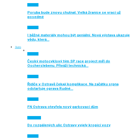
Aktuálně
Poruba bude znovu chutnat. Velká žranice se vrací už
posedmé
Aktuálně
I běžné materiály mohou být geniální. Nová výstava ukazuje
vědu, která…
Auto
Aktuálně
Český motocyklový tým SP race project míří do
Oscherslebenu. Přiváží technická…
Aktuálně
Řidiče v Ostravě čekají komplikace. Na začátku srpna
odstartuje oprava Rudné…
Aktuálně
FN Ostrava otevřela nový parkovací dům
Auto moto
Do rozpálených ulic Ostravy vyjely kropicí vozy
Aktuálně