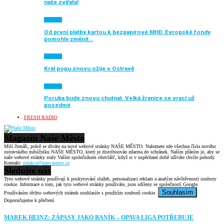
naše zvířata!
Aktuálně
Od první platby kartou k bezpapírové MHD. Evropské fondy
pomohly změnit…
Aktuálně
Král popu znovu ožije v Ostravě
Aktuálně
Poruba bude znovu chutnat. Velká žranice se vrací už
posedmé
FRESH RADIO
Magazín Naše Město
Milí čtenáři, právě se díváte na nové webové stránky NAŠE MĚSTO. Naleznete zde všechna čísla nového
ostravského měsíčníku NAŠE MĚSTO, který je distribuován zdarma do schránek. Naším přáním je, aby se
naše webové stránky staly Vaším společníkem obzvlášť, když si v uspěchané době užíváte chvíle pohody.
Kontakt:
redakce@nase-mesto.cz
Sledujte nás
Tyto webové stránky používají k poskytování služeb, personalizaci reklam a analýze návštěvnosti soubory
cookie. Informace o tom, jak tyto webové stránky používáte, jsou sdíleny se společností Google.
Souhlasím
Používáním těchto webových stránek souhlasíte s použitím souborů cookie.
Doporučujeme k přečtení
MAREK HEINZ: ZÁPASY JAKO BANÍK – OPAVA LIGA POTŘEBUJE