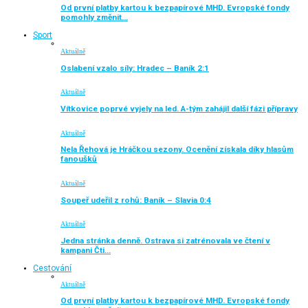
Od první platby kartou k bezpapírové MHD. Evropské fondy
pomohly změnit…
Sport
Aktuálně
Oslabení vzalo síly: Hradec – Baník 2:1
Aktuálně
Vítkovice poprvé vyjely na led. A-tým zahájil další fázi přípravy
Aktuálně
Nela Řehová je Hráčkou sezony. Ocenění získala díky hlasům
fanoušků
Aktuálně
Soupeř udeřil z rohů: Baník – Slavia 0:4
Aktuálně
Jedna stránka denně. Ostrava si zatrénovala ve čtení v
kampani Čti…
Cestování
Aktuálně
Od první platby kartou k bezpapírové MHD. Evropské fondy