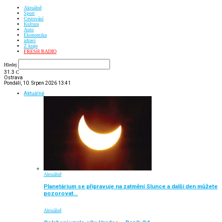
Aktuálně
Sport
Cestování
Kultura
Auto
Ekonomika
zdraví
Z kraje
FRESH RADIO
Hledej
31.3
C
Ostrava
Pondělí, 10. Srpen 2026 13:41
Aktuálně
Aktuálně
Planetárium se připravuje na zatmění Slunce a další den můžete
pozorovat…
Aktuálně