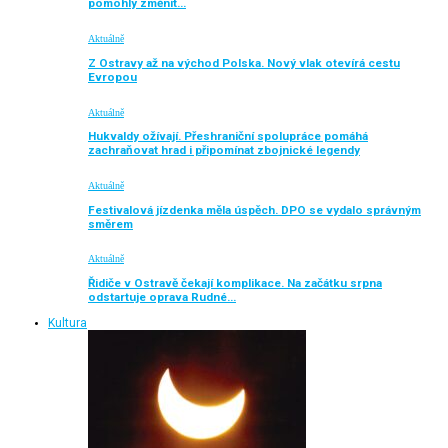
pomohly změnit…
Aktuálně
Z Ostravy až na východ Polska. Nový vlak otevírá cestu
Evropou
Aktuálně
Hukvaldy ožívají. Přeshraniční spolupráce pomáhá
zachraňovat hrad i připomínat zbojnické legendy
Aktuálně
Festivalová jízdenka měla úspěch. DPO se vydalo správným
směrem
Aktuálně
Řidiče v Ostravě čekají komplikace. Na začátku srpna
odstartuje oprava Rudné…
Kultura