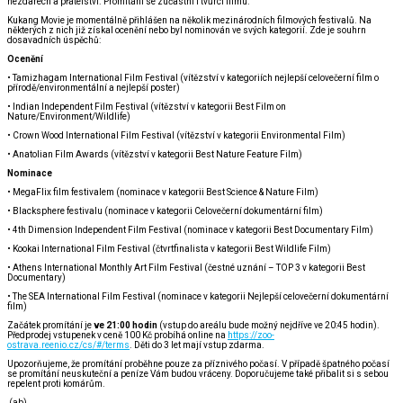
nezdarech a přátelství. Promítání se zúčastní i tvůrci filmu.
Kukang Movie je momentálně přihlášen na několik mezinárodních filmových festivalů. Na
některých z nich již získal ocenění nebo byl nominován ve svých kategorií. Zde je souhrn
dosavadních úspěchů:
Ocenění
• Tamizhagam International Film Festival (vítězství v kategoriích nejlepší celovečerní film o
přírodě/environmentální a nejlepší poster)
• Indian Independent Film Festival (vítězství v kategorii Best Film on
Nature/Environment/Wildlife)
• Crown Wood International Film Festival (vítězství v kategorii Environmental Film)
• Anatolian Film Awards (vítězství v kategorii Best Nature Feature Film)
Nominace
• MegaFlix film festivalem (nominace v kategorii Best Science & Nature Film)
• Blacksphere festivalu (nominace v kategorii Celovečerní dokumentární film)
• 4th Dimension Independent Film Festival (nominace v kategorii Best Documentary Film)
• Kookai International Film Festival (čtvrtfinalista v kategorii Best Wildlife Film)
• Athens International Monthly Art Film Festival (čestné uznání – TOP 3 v kategorii Best
Documentary)
• The SEA International Film Festival (nominace v kategorii Nejlepší celovečerní dokumentární
film)
Začátek promítání je
ve 21:00 hodin
(vstup do areálu bude možný nejdříve ve 20:45 hodin).
Předprodej vstupenek v ceně 100 Kč probíhá online na
https://zoo-
ostrava.reenio.cz/cs/#/terms
. Děti do 3 let mají vstup zdarma.
Upozorňujeme, že promítání proběhne pouze za příznivého počasí. V případě špatného počasí
se promítání neuskuteční a peníze Vám budou vráceny. Doporučujeme také přibalit si s sebou
repelent proti komárům.
(ab)