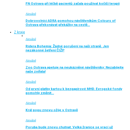
FN Ostrava při léčbě pacientů začala používat kočičí terapii
Aktuálně
Dobrovolníci ADRA pomohou návštěvníkům Colours of
Ostrava překonávat překážky na cestě…
Z kraje
Aktuálně
Ridera Bohemia: Žádné porušení na naší straně. Jen
nezákonné šetření ČIŽP
Aktuálně
Zoo Ostrava apeluje na neukázněné návštěvníky: Nezabíjejte
naše zvířata!
Aktuálně
Od první platby kartou k bezpapírové MHD. Evropské fondy
pomohly změnit…
Aktuálně
Král popu znovu ožije v Ostravě
Aktuálně
Poruba bude znovu chutnat. Velká žranice se vrací už