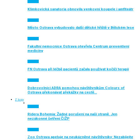
Aktuálně
Klimkovická sanatoria obnovila venkovní koupele i amfiteátr
Aktuálně
Město Ostrava vybudovalo další dětské hřiště v Bělském lese
Aktuálně
Fakultní nemocnice Ostrava otevřela Centrum preventivní
medicíny
Aktuálně
FN Ostrava při léčbě pacientů začala používat kočičí terapii
Aktuálně
Dobrovolníci ADRA pomohou návštěvníkům Colours of
Ostrava překonávat překážky na cestě…
Z kraje
Aktuálně
Ridera Bohemia: Žádné porušení na naší straně. Jen
nezákonné šetření ČIŽP
Aktuálně
Zoo Ostrava apeluje na neukázněné návštěvníky: Nezabíjejte