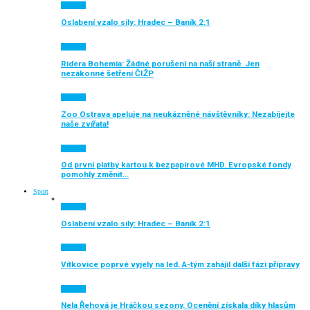
Aktuálně
Oslabení vzalo síly: Hradec – Baník 2:1
Aktuálně
Ridera Bohemia: Žádné porušení na naší straně. Jen
nezákonné šetření ČIŽP
Aktuálně
Zoo Ostrava apeluje na neukázněné návštěvníky: Nezabíjejte
naše zvířata!
Aktuálně
Od první platby kartou k bezpapírové MHD. Evropské fondy
pomohly změnit…
Sport
Aktuálně
Oslabení vzalo síly: Hradec – Baník 2:1
Aktuálně
Vítkovice poprvé vyjely na led. A-tým zahájil další fázi přípravy
Aktuálně
Nela Řehová je Hráčkou sezony. Ocenění získala díky hlasům