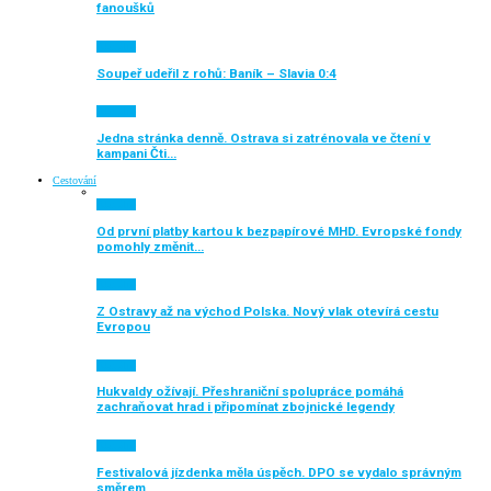
fanoušků
Aktuálně
Soupeř udeřil z rohů: Baník – Slavia 0:4
Aktuálně
Jedna stránka denně. Ostrava si zatrénovala ve čtení v
kampani Čti…
Cestování
Aktuálně
Od první platby kartou k bezpapírové MHD. Evropské fondy
pomohly změnit…
Aktuálně
Z Ostravy až na východ Polska. Nový vlak otevírá cestu
Evropou
Aktuálně
Hukvaldy ožívají. Přeshraniční spolupráce pomáhá
zachraňovat hrad i připomínat zbojnické legendy
Aktuálně
Festivalová jízdenka měla úspěch. DPO se vydalo správným
směrem