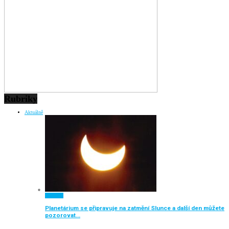
Rubriky
Aktuálně
Aktuálně
Planetárium se připravuje na zatmění Slunce a další den můžete
pozorovat…