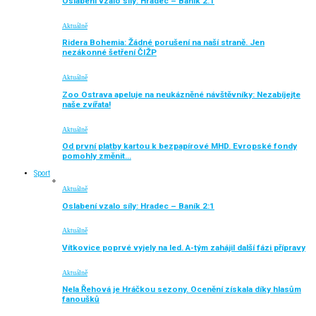
Oslabení vzalo síly: Hradec – Baník 2:1
Aktuálně
Ridera Bohemia: Žádné porušení na naší straně. Jen
nezákonné šetření ČIŽP
Aktuálně
Zoo Ostrava apeluje na neukázněné návštěvníky: Nezabíjejte
naše zvířata!
Aktuálně
Od první platby kartou k bezpapírové MHD. Evropské fondy
pomohly změnit…
Sport
Aktuálně
Oslabení vzalo síly: Hradec – Baník 2:1
Aktuálně
Vítkovice poprvé vyjely na led. A-tým zahájil další fázi přípravy
Aktuálně
Nela Řehová je Hráčkou sezony. Ocenění získala díky hlasům
fanoušků