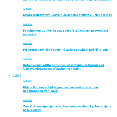
Aktuálně
Město Ostrava vybudovalo další dětské hřiště v Bělském lese
Aktuálně
Fakultní nemocnice Ostrava otevřela Centrum preventivní
medicíny
Aktuálně
FN Ostrava při léčbě pacientů začala používat kočičí terapii
Aktuálně
Dobrovolníci ADRA pomohou návštěvníkům Colours of
Ostrava překonávat překážky na cestě…
Z kraje
Aktuálně
Ridera Bohemia: Žádné porušení na naší straně. Jen
nezákonné šetření ČIŽP
Aktuálně
Zoo Ostrava apeluje na neukázněné návštěvníky: Nezabíjejte
naše zvířata!