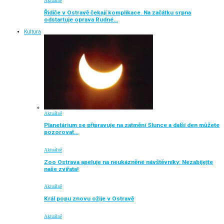
Aktuálně
Řidiče v Ostravě čekají komplikace. Na začátku srpna
odstartuje oprava Rudné…
Kultura
Aktuálně
Planetárium se připravuje na zatmění Slunce a další den můžete
pozorovat…
Aktuálně
Zoo Ostrava apeluje na neukázněné návštěvníky: Nezabíjejte
naše zvířata!
Aktuálně
Král popu znovu ožije v Ostravě
Aktuálně