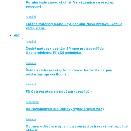
Poruba bude znovu chutnat. Velká žranice se vrací už
posedmé
Aktuálně
I běžné materiály mohou být geniální. Nová výstava ukazuje
vědu, která…
Auto
Aktuálně
Český motocyklový tým SP race project míří do
Oscherslebenu. Přiváží technická…
Aktuálně
Řidiče v Ostravě čekají komplikace. Na začátku srpna
odstartuje oprava Rudné…
Aktuálně
FN Ostrava otevřela nový parkovací dům
Auto moto
Do rozpálených ulic Ostravy vyjely kropicí vozy
Aktuálně
Ostrava – Jih chce být silnou součástí ostravské metropolitní
oblasti