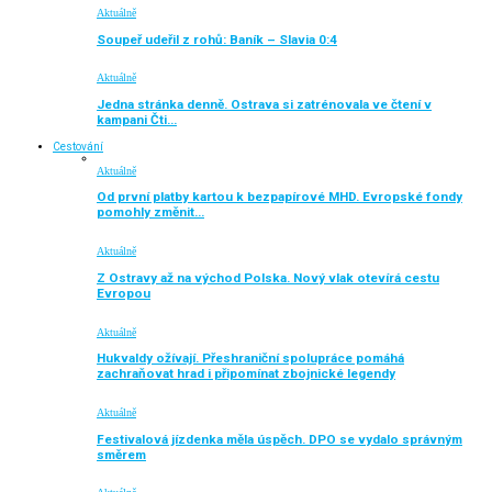
Aktuálně
Soupeř udeřil z rohů: Baník – Slavia 0:4
Aktuálně
Jedna stránka denně. Ostrava si zatrénovala ve čtení v
kampani Čti…
Cestování
Aktuálně
Od první platby kartou k bezpapírové MHD. Evropské fondy
pomohly změnit…
Aktuálně
Z Ostravy až na východ Polska. Nový vlak otevírá cestu
Evropou
Aktuálně
Hukvaldy ožívají. Přeshraniční spolupráce pomáhá
zachraňovat hrad i připomínat zbojnické legendy
Aktuálně
Festivalová jízdenka měla úspěch. DPO se vydalo správným
směrem