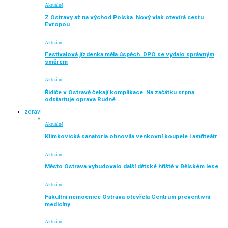
Aktuálně
Z Ostravy až na východ Polska. Nový vlak otevírá cestu
Evropou
Aktuálně
Festivalová jízdenka měla úspěch. DPO se vydalo správným
směrem
Aktuálně
Řidiče v Ostravě čekají komplikace. Na začátku srpna
odstartuje oprava Rudné…
zdraví
Aktuálně
Klimkovická sanatoria obnovila venkovní koupele i amfiteátr
Aktuálně
Město Ostrava vybudovalo další dětské hřiště v Bělském lese
Aktuálně
Fakultní nemocnice Ostrava otevřela Centrum preventivní
medicíny
Aktuálně