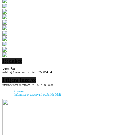
Redakce
Vilém Žák
redakce@nase-mesto.cz, tel.: 724 014 649
Příjem inzerce
inzerce@nase-mesto.cz, tel.: 607 590 820
Cookies
Informace o zpracování osobních údajů