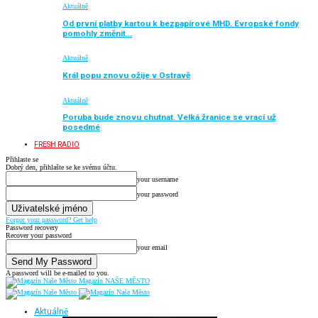
Aktuálně
Od první platby kartou k bezpapírové MHD. Evropské fondy
pomohly změnit…
Aktuálně
Král popu znovu ožije v Ostravě
Aktuálně
Poruba bude znovu chutnat. Velká žranice se vrací už
posedmé
FRESH RADIO
Přihlaste se
Dobrý den, přihlašte se ke svému účtu.
your username
your password
Forgot your password? Get help
Password recovery
Recover your password
your email
A password will be e-mailed to you.
Magazín NAŠE MĚSTO
Aktuálně