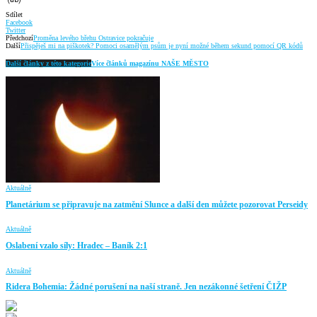
Sdílet
Facebook
Twitter
Předchozí
Proměna levého břehu Ostravice pokračuje
Další
Přispěješ mi na piškotek? Pomoci osamělým psům je nyní možné během sekund pomocí QR kódů
Další články z této kategorie
Více článků magazínu NAŠE MĚSTO
Aktuálně
Planetárium se připravuje na zatmění Slunce a další den můžete pozorovat Perseidy
Aktuálně
Oslabení vzalo síly: Hradec – Baník 2:1
Aktuálně
Ridera Bohemia: Žádné porušení na naší straně. Jen nezákonné šetření ČIŽP