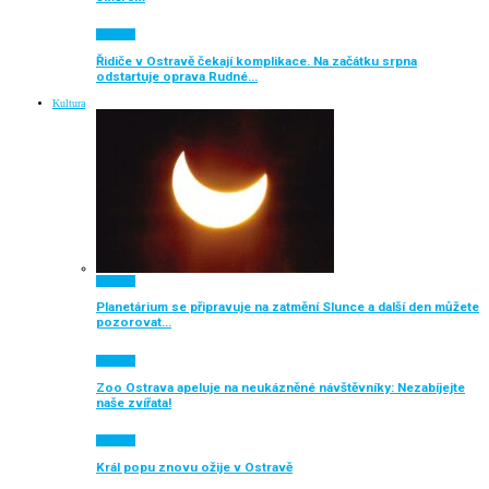
Aktuálně
Řidiče v Ostravě čekají komplikace. Na začátku srpna
odstartuje oprava Rudné…
Kultura
Aktuálně
Planetárium se připravuje na zatmění Slunce a další den můžete
pozorovat…
Aktuálně
Zoo Ostrava apeluje na neukázněné návštěvníky: Nezabíjejte
naše zvířata!
Aktuálně
Král popu znovu ožije v Ostravě