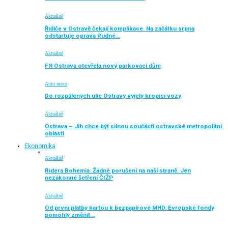
Aktuálně
Řidiče v Ostravě čekají komplikace. Na začátku srpna
odstartuje oprava Rudné…
Aktuálně
FN Ostrava otevřela nový parkovací dům
Auto moto
Do rozpálených ulic Ostravy vyjely kropicí vozy
Aktuálně
Ostrava – Jih chce být silnou součástí ostravské metropolitní
oblasti
Ekonomika
Aktuálně
Ridera Bohemia: Žádné porušení na naší straně. Jen
nezákonné šetření ČIŽP
Aktuálně
Od první platby kartou k bezpapírové MHD. Evropské fondy
pomohly změnit…