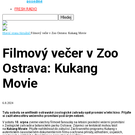
posedmé
FRESH RADIO
Hlavní strana
Aktuálně
Filmový večer v Zoo Ostrava: Kukang Movie
Filmový večer v Zoo
Ostrava: Kukang
Movie
6.8.2024
Tutu sobotu se amfiteátr ostravské zoologické zahrady opět promění v letní kino. Přijďte
si zažít atmosféru večerního promítání pod širým nebem.
V sobotu
10. srpna
zveme všechny filmové fanoušky na letošní poslední večerní promítání
v Zoologické zahradě a botanickém parku Ostrava. Zájemci se tentokrát mohou těšit
na
Kukang Movie
. Přijďte nahlédnout do zákulisí Záchranného programu Kukang v
autentickém časosběrném dokumentárním filmu o ochraně přírody, odhodlání, úspěších,