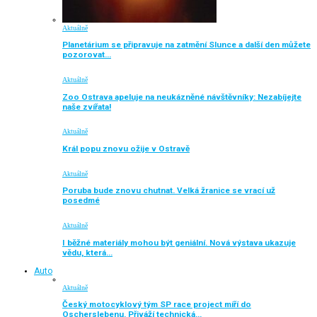
Aktuálně
Planetárium se připravuje na zatmění Slunce a další den můžete
pozorovat…
Aktuálně
Zoo Ostrava apeluje na neukázněné návštěvníky: Nezabíjejte
naše zvířata!
Aktuálně
Král popu znovu ožije v Ostravě
Aktuálně
Poruba bude znovu chutnat. Velká žranice se vrací už
posedmé
Aktuálně
I běžné materiály mohou být geniální. Nová výstava ukazuje
vědu, která…
Auto
Aktuálně
Český motocyklový tým SP race project míří do
Oscherslebenu. Přiváží technická…