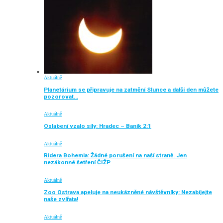
Aktuálně
Planetárium se připravuje na zatmění Slunce a další den můžete
pozorovat…
Aktuálně
Oslabení vzalo síly: Hradec – Baník 2:1
Aktuálně
Ridera Bohemia: Žádné porušení na naší straně. Jen
nezákonné šetření ČIŽP
Aktuálně
Zoo Ostrava apeluje na neukázněné návštěvníky: Nezabíjejte
naše zvířata!
Aktuálně