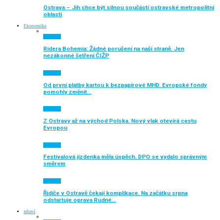
Ostrava – Jih chce být silnou součástí ostravské metropolitní
oblasti
Ekonomika
Aktuálně
Ridera Bohemia: Žádné porušení na naší straně. Jen
nezákonné šetření ČIŽP
Aktuálně
Od první platby kartou k bezpapírové MHD. Evropské fondy
pomohly změnit…
Aktuálně
Z Ostravy až na východ Polska. Nový vlak otevírá cestu
Evropou
Aktuálně
Festivalová jízdenka měla úspěch. DPO se vydalo správným
směrem
Aktuálně
Řidiče v Ostravě čekají komplikace. Na začátku srpna
odstartuje oprava Rudné…
zdraví