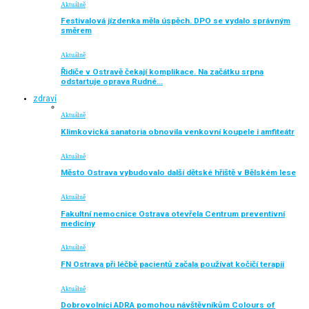
Aktuálně
Festivalová jízdenka měla úspěch. DPO se vydalo správným
směrem
Aktuálně
Řidiče v Ostravě čekají komplikace. Na začátku srpna
odstartuje oprava Rudné…
zdraví
Aktuálně
Klimkovická sanatoria obnovila venkovní koupele i amfiteátr
Aktuálně
Město Ostrava vybudovalo další dětské hřiště v Bělském lese
Aktuálně
Fakultní nemocnice Ostrava otevřela Centrum preventivní
medicíny
Aktuálně
FN Ostrava při léčbě pacientů začala používat kočičí terapii
Aktuálně
Dobrovolníci ADRA pomohou návštěvníkům Colours of