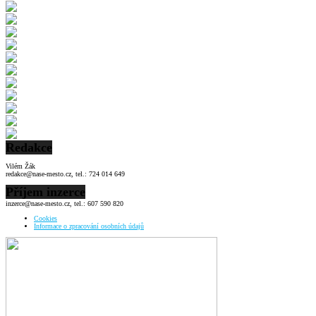
Redakce
Vilém Žák
redakce@nase-mesto.cz, tel.: 724 014 649
Příjem inzerce
inzerce@nase-mesto.cz, tel.: 607 590 820
Cookies
Informace o zpracování osobních údajů