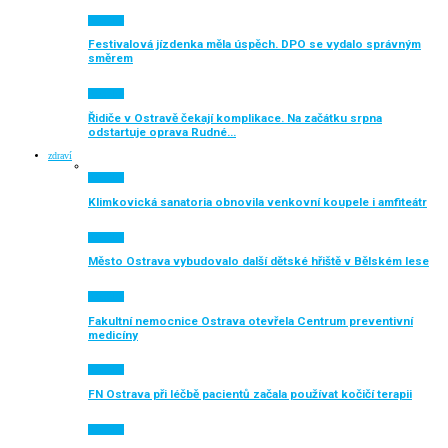
Aktuálně
Festivalová jízdenka měla úspěch. DPO se vydalo správným
směrem
Aktuálně
Řidiče v Ostravě čekají komplikace. Na začátku srpna
odstartuje oprava Rudné…
zdraví
Aktuálně
Klimkovická sanatoria obnovila venkovní koupele i amfiteátr
Aktuálně
Město Ostrava vybudovalo další dětské hřiště v Bělském lese
Aktuálně
Fakultní nemocnice Ostrava otevřela Centrum preventivní
medicíny
Aktuálně
FN Ostrava při léčbě pacientů začala používat kočičí terapii
Aktuálně