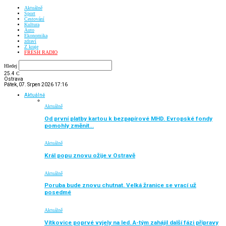
Aktuálně
Sport
Cestování
Kultura
Auto
Ekonomika
zdraví
Z kraje
FRESH RADIO
Hledej
25.4
C
Ostrava
Pátek, 07. Srpen 2026 17:16
Aktuálně
Aktuálně
Od první platby kartou k bezpapírové MHD. Evropské fondy
pomohly změnit…
Aktuálně
Král popu znovu ožije v Ostravě
Aktuálně
Poruba bude znovu chutnat. Velká žranice se vrací už
posedmé
Aktuálně
Vítkovice poprvé vyjely na led. A-tým zahájil další fázi přípravy