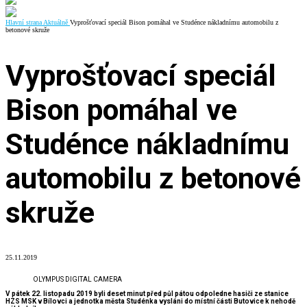
Hlavní strana
Aktuálně
Vyprošťovací speciál Bison pomáhal ve Studénce nákladnímu automobilu z
betonové skruže
Vyprošťovací speciál
Bison pomáhal ve
Studénce nákladnímu
automobilu z betonové
skruže
25.11.2019
OLYMPUS DIGITAL CAMERA
V pátek 22. listopadu 2019 byli deset minut před půl pátou odpoledne hasiči ze stanice
HZS MSK v Bílovci a jednotka města Studénka vysláni do místní části Butovice k nehodě