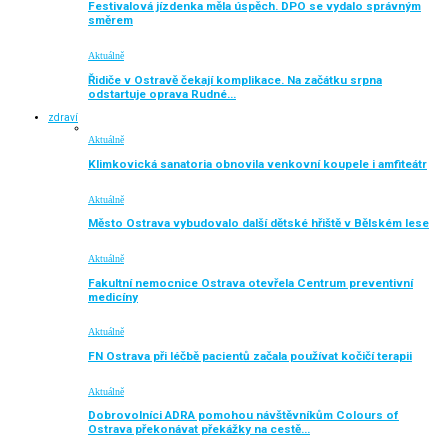
Festivalová jízdenka měla úspěch. DPO se vydalo správným
směrem
Aktuálně
Řidiče v Ostravě čekají komplikace. Na začátku srpna
odstartuje oprava Rudné…
zdraví
Aktuálně
Klimkovická sanatoria obnovila venkovní koupele i amfiteátr
Aktuálně
Město Ostrava vybudovalo další dětské hřiště v Bělském lese
Aktuálně
Fakultní nemocnice Ostrava otevřela Centrum preventivní
medicíny
Aktuálně
FN Ostrava při léčbě pacientů začala používat kočičí terapii
Aktuálně
Dobrovolníci ADRA pomohou návštěvníkům Colours of
Ostrava překonávat překážky na cestě…