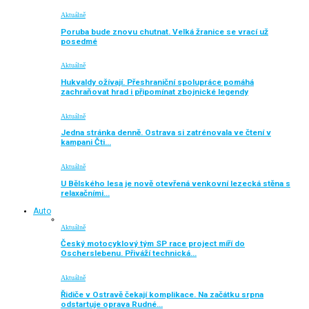
Aktuálně
Poruba bude znovu chutnat. Velká žranice se vrací už
posedmé
Aktuálně
Hukvaldy ožívají. Přeshraniční spolupráce pomáhá
zachraňovat hrad i připomínat zbojnické legendy
Aktuálně
Jedna stránka denně. Ostrava si zatrénovala ve čtení v
kampani Čti…
Aktuálně
U Bělského lesa je nově otevřená venkovní lezecká stěna s
relaxačními…
Auto
Aktuálně
Český motocyklový tým SP race project míří do
Oscherslebenu. Přiváží technická…
Aktuálně
Řidiče v Ostravě čekají komplikace. Na začátku srpna
odstartuje oprava Rudné…