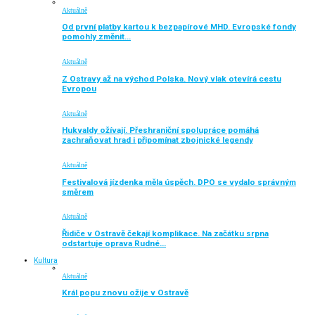
Aktuálně
Od první platby kartou k bezpapírové MHD. Evropské fondy
pomohly změnit…
Aktuálně
Z Ostravy až na východ Polska. Nový vlak otevírá cestu
Evropou
Aktuálně
Hukvaldy ožívají. Přeshraniční spolupráce pomáhá
zachraňovat hrad i připomínat zbojnické legendy
Aktuálně
Festivalová jízdenka měla úspěch. DPO se vydalo správným
směrem
Aktuálně
Řidiče v Ostravě čekají komplikace. Na začátku srpna
odstartuje oprava Rudné…
Kultura
Aktuálně
Král popu znovu ožije v Ostravě