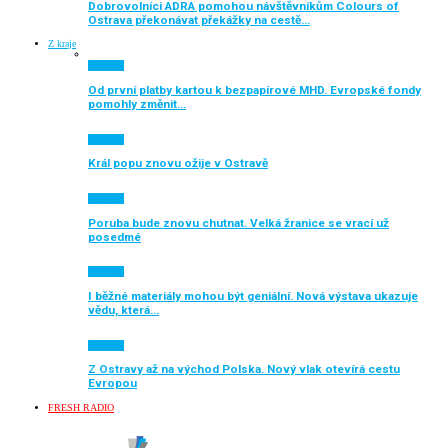
Dobrovolníci ADRA pomohou návštěvníkům Colours of
Ostrava překonávat překážky na cestě…
Z kraje
Aktuálně
Od první platby kartou k bezpapírové MHD. Evropské fondy
pomohly změnit…
Aktuálně
Král popu znovu ožije v Ostravě
Aktuálně
Poruba bude znovu chutnat. Velká žranice se vrací už
posedmé
Aktuálně
I běžné materiály mohou být geniální. Nová výstava ukazuje
vědu, která…
Aktuálně
Z Ostravy až na východ Polska. Nový vlak otevírá cestu
Evropou
FRESH RADIO