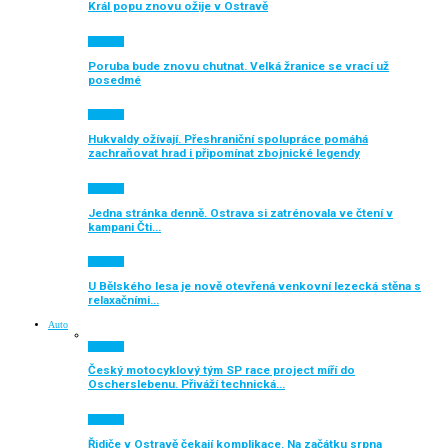
Král popu znovu ožije v Ostravě
Aktuálně
Poruba bude znovu chutnat. Velká žranice se vrací už
posedmé
Aktuálně
Hukvaldy ožívají. Přeshraniční spolupráce pomáhá
zachraňovat hrad i připomínat zbojnické legendy
Aktuálně
Jedna stránka denně. Ostrava si zatrénovala ve čtení v
kampani Čti…
Aktuálně
U Bělského lesa je nově otevřená venkovní lezecká stěna s
relaxačními…
Auto
Aktuálně
Český motocyklový tým SP race project míří do
Oscherslebenu. Přiváží technická…
Aktuálně
Řidiče v Ostravě čekají komplikace. Na začátku srpna