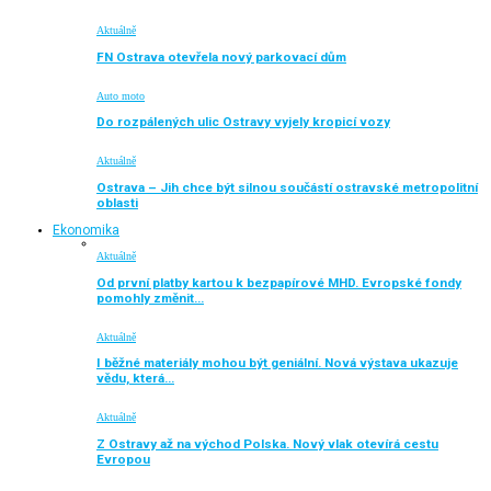
Aktuálně
FN Ostrava otevřela nový parkovací dům
Auto moto
Do rozpálených ulic Ostravy vyjely kropicí vozy
Aktuálně
Ostrava – Jih chce být silnou součástí ostravské metropolitní
oblasti
Ekonomika
Aktuálně
Od první platby kartou k bezpapírové MHD. Evropské fondy
pomohly změnit…
Aktuálně
I běžné materiály mohou být geniální. Nová výstava ukazuje
vědu, která…
Aktuálně
Z Ostravy až na východ Polska. Nový vlak otevírá cestu
Evropou