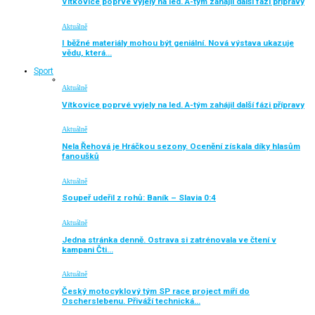
Vítkovice poprvé vyjely na led. A-tým zahájil další fázi přípravy
Aktuálně
I běžné materiály mohou být geniální. Nová výstava ukazuje
vědu, která…
Sport
Aktuálně
Vítkovice poprvé vyjely na led. A-tým zahájil další fázi přípravy
Aktuálně
Nela Řehová je Hráčkou sezony. Ocenění získala díky hlasům
fanoušků
Aktuálně
Soupeř udeřil z rohů: Baník – Slavia 0:4
Aktuálně
Jedna stránka denně. Ostrava si zatrénovala ve čtení v
kampani Čti…
Aktuálně
Český motocyklový tým SP race project míří do
Oscherslebenu. Přiváží technická…