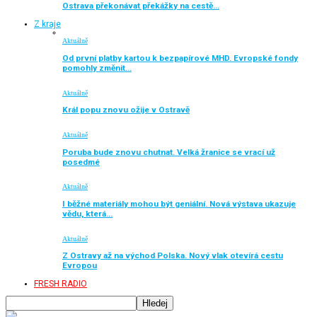
Ostrava překonávat překážky na cestě…
Z kraje
Aktuálně
Od první platby kartou k bezpapírové MHD. Evropské fondy
pomohly změnit…
Aktuálně
Král popu znovu ožije v Ostravě
Aktuálně
Poruba bude znovu chutnat. Velká žranice se vrací už
posedmé
Aktuálně
I běžné materiály mohou být geniální. Nová výstava ukazuje
vědu, která…
Aktuálně
Z Ostravy až na východ Polska. Nový vlak otevírá cestu
Evropou
FRESH RADIO