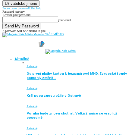
Forgot your password? Get help
Password recovery
Recover your password
your email
A password will be e-mailed to you.
Magazín NAŠE MĚSTO
Aktuálně
Aktuálně
Od první platby kartou k bezpapírové MHD. Evropské fondy
pomohly změnit…
Aktuálně
Král popu znovu ožije v Ostravě
Aktuálně
Poruba bude znovu chutnat. Velká žranice se vrací už
posedmé
Aktuálně