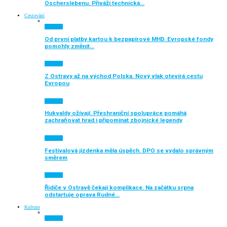
Oscherslebenu. Přiváží technická…
Cestování
Aktuálně
Od první platby kartou k bezpapírové MHD. Evropské fondy
pomohly změnit…
Aktuálně
Z Ostravy až na východ Polska. Nový vlak otevírá cestu
Evropou
Aktuálně
Hukvaldy ožívají. Přeshraniční spolupráce pomáhá
zachraňovat hrad i připomínat zbojnické legendy
Aktuálně
Festivalová jízdenka měla úspěch. DPO se vydalo správným
směrem
Aktuálně
Řidiče v Ostravě čekají komplikace. Na začátku srpna
odstartuje oprava Rudné…
Kultura
Aktuálně