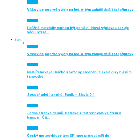
Aktuálně
Vítkovice poprvé vyjely na led. A-tým zahájil další fázi přípravy
Aktuálně
I běžné materiály mohou být geniální. Nová výstava ukazuje
vědu, která…
Sport
Aktuálně
Vítkovice poprvé vyjely na led. A-tým zahájil další fázi přípravy
Aktuálně
Nela Řehová je Hráčkou sezony. Ocenění získala díky hlasům
fanoušků
Aktuálně
Soupeř udeřil z rohů: Baník – Slavia 0:4
Aktuálně
Jedna stránka denně. Ostrava si zatrénovala ve čtení v
kampani Čti…
Aktuálně
Český motocyklový tým SP race project míří do