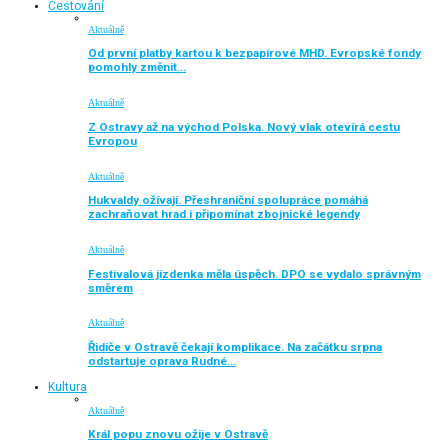
Cestování
Aktuálně
Od první platby kartou k bezpapírové MHD. Evropské fondy
pomohly změnit…
Aktuálně
Z Ostravy až na východ Polska. Nový vlak otevírá cestu
Evropou
Aktuálně
Hukvaldy ožívají. Přeshraniční spolupráce pomáhá
zachraňovat hrad i připomínat zbojnické legendy
Aktuálně
Festivalová jízdenka měla úspěch. DPO se vydalo správným
směrem
Aktuálně
Řidiče v Ostravě čekají komplikace. Na začátku srpna
odstartuje oprava Rudné…
Kultura
Aktuálně
Král popu znovu ožije v Ostravě