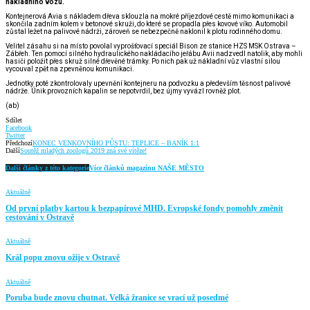
nákladního vozu.
Kontejnerová Avia s nákladem dřeva sklouzla na mokré příjezdové cestě mimo komunikaci a
skončila zadním kolem v betonové skruži, do které se propadla přes kovové víko. Automobil
zůstal ležet na palivové nádrži, zároveň se nebezpečně naklonil k plotu rodinného domu.
Velitel zásahu si na místo povolal vyprošťovací speciál Bison ze stanice HZS MSK Ostrava –
Zábřeh. Ten pomocí silného hydraulického nakládacího jeřábu Avii nadzvedl natolik, aby mohli
hasiči položit přes skruž silné dřevěné trámky. Po nich pak už nákladní vůz vlastní silou
vycouval zpět na zpevněnou komunikaci.
Jednotky poté zkontrolovaly upevnění kontejneru na podvozku a především těsnost palivové
nádrže. Únik provozních kapalin se nepotvrdil, bez újmy vyvázl rovněž plot.
(ab)
Sdílet
Facebook
Twitter
Předchozí
KONEC VENKOVNÍHO PŮSTU: TEPLICE – BANÍK 1:1
Další
Soutěž mladých zoologů 2019 zná své vítěze!
Další články z této kategorie
Více článků magazínu NAŠE MĚSTO
Aktuálně
Od první platby kartou k bezpapírové MHD. Evropské fondy pomohly změnit
cestování v Ostravě
Aktuálně
Král popu znovu ožije v Ostravě
Aktuálně
Poruba bude znovu chutnat. Velká žranice se vrací už posedmé