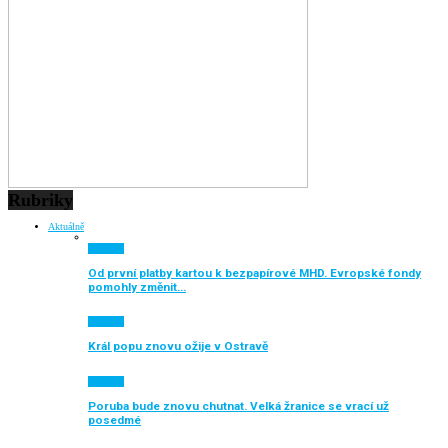
Rubriky
Aktuálně
Aktuálně
Od první platby kartou k bezpapírové MHD. Evropské fondy
pomohly změnit…
Aktuálně
Král popu znovu ožije v Ostravě
Aktuálně
Poruba bude znovu chutnat. Velká žranice se vrací už
posedmé