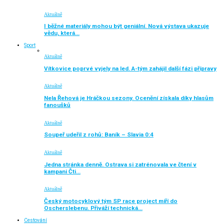
Aktuálně
I běžné materiály mohou být geniální. Nová výstava ukazuje
vědu, která…
Sport
Aktuálně
Vítkovice poprvé vyjely na led. A-tým zahájil další fázi přípravy
Aktuálně
Nela Řehová je Hráčkou sezony. Ocenění získala díky hlasům
fanoušků
Aktuálně
Soupeř udeřil z rohů: Baník – Slavia 0:4
Aktuálně
Jedna stránka denně. Ostrava si zatrénovala ve čtení v
kampani Čti…
Aktuálně
Český motocyklový tým SP race project míří do
Oscherslebenu. Přiváží technická…
Cestování