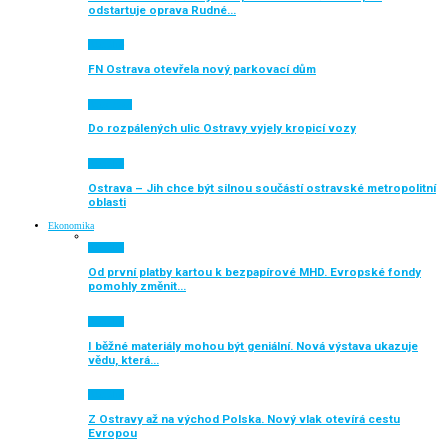
odstartuje oprava Rudné…
Aktuálně
FN Ostrava otevřela nový parkovací dům
Auto moto
Do rozpálených ulic Ostravy vyjely kropicí vozy
Aktuálně
Ostrava – Jih chce být silnou součástí ostravské metropolitní
oblasti
Ekonomika
Aktuálně
Od první platby kartou k bezpapírové MHD. Evropské fondy
pomohly změnit…
Aktuálně
I běžné materiály mohou být geniální. Nová výstava ukazuje
vědu, která…
Aktuálně
Z Ostravy až na východ Polska. Nový vlak otevírá cestu
Evropou