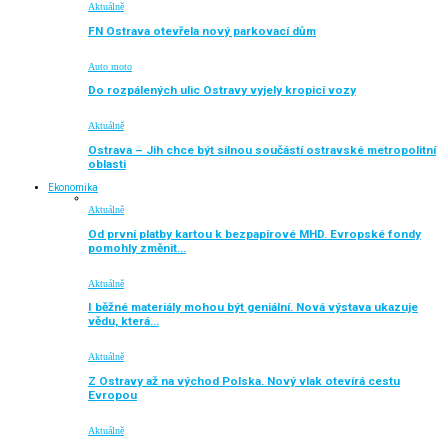
Aktuálně
FN Ostrava otevřela nový parkovací dům
Auto moto
Do rozpálených ulic Ostravy vyjely kropicí vozy
Aktuálně
Ostrava – Jih chce být silnou součástí ostravské metropolitní
oblasti
Ekonomika
Aktuálně
Od první platby kartou k bezpapírové MHD. Evropské fondy
pomohly změnit…
Aktuálně
I běžné materiály mohou být geniální. Nová výstava ukazuje
vědu, která…
Aktuálně
Z Ostravy až na východ Polska. Nový vlak otevírá cestu
Evropou
Aktuálně