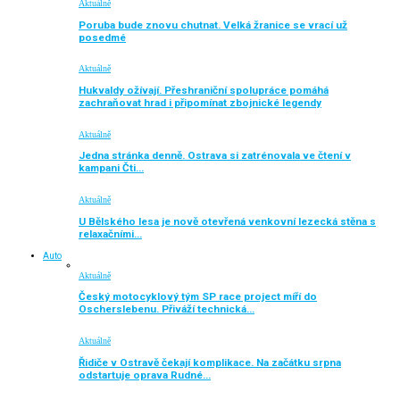
Aktuálně
Poruba bude znovu chutnat. Velká žranice se vrací už
posedmé
Aktuálně
Hukvaldy ožívají. Přeshraniční spolupráce pomáhá
zachraňovat hrad i připomínat zbojnické legendy
Aktuálně
Jedna stránka denně. Ostrava si zatrénovala ve čtení v
kampani Čti…
Aktuálně
U Bělského lesa je nově otevřená venkovní lezecká stěna s
relaxačními…
Auto
Aktuálně
Český motocyklový tým SP race project míří do
Oscherslebenu. Přiváží technická…
Aktuálně
Řidiče v Ostravě čekají komplikace. Na začátku srpna
odstartuje oprava Rudné…