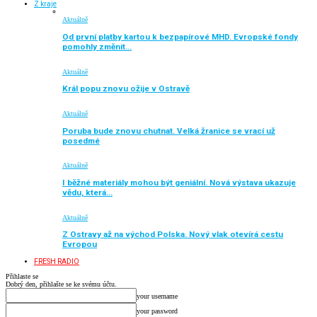
Z kraje
Aktuálně
Od první platby kartou k bezpapírové MHD. Evropské fondy
pomohly změnit…
Aktuálně
Král popu znovu ožije v Ostravě
Aktuálně
Poruba bude znovu chutnat. Velká žranice se vrací už
posedmé
Aktuálně
I běžné materiály mohou být geniální. Nová výstava ukazuje
vědu, která…
Aktuálně
Z Ostravy až na východ Polska. Nový vlak otevírá cestu
Evropou
FRESH RADIO
Přihlaste se
Dobrý den, přihlašte se ke svému účtu.
your username
your password