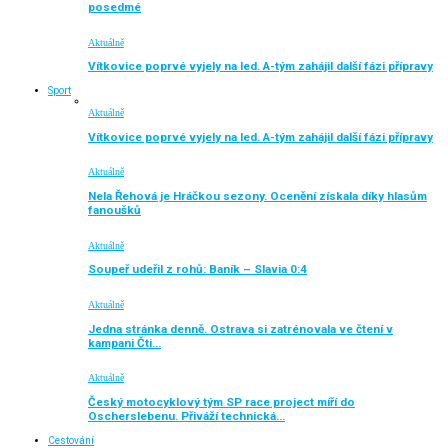
posedmé
Aktuálně
Vítkovice poprvé vyjely na led. A-tým zahájil další fázi přípravy
Sport
Aktuálně
Vítkovice poprvé vyjely na led. A-tým zahájil další fázi přípravy
Aktuálně
Nela Řehová je Hráčkou sezony. Ocenění získala díky hlasům
fanoušků
Aktuálně
Soupeř udeřil z rohů: Baník – Slavia 0:4
Aktuálně
Jedna stránka denně. Ostrava si zatrénovala ve čtení v
kampani Čti…
Aktuálně
Český motocyklový tým SP race project míří do
Oscherslebenu. Přiváží technická…
Cestování