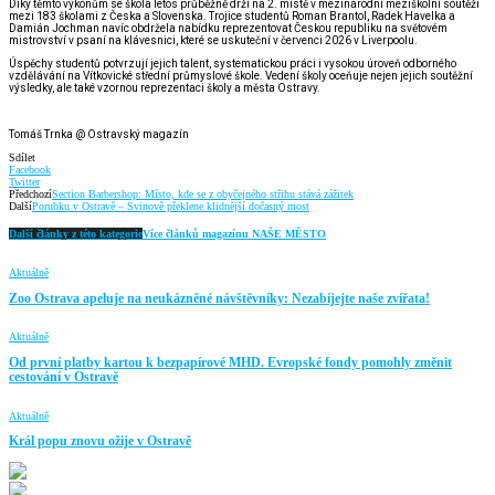
Díky těmto výkonům se škola letos průběžně drží na 2. místě v mezinárodní meziškolní soutěži
mezi 183 školami z Česka a Slovenska. Trojice studentů Roman Brantol, Radek Havelka a
Damián Jochman navíc obdržela nabídku reprezentovat Českou republiku na světovém
mistrovství v psaní na klávesnici, které se uskuteční v červenci 2026 v Liverpoolu.
Úspěchy studentů potvrzují jejich talent, systematickou práci i vysokou úroveň odborného
vzdělávání na Vítkovické střední průmyslové škole. Vedení školy oceňuje nejen jejich soutěžní
výsledky, ale také vzornou reprezentaci školy a města Ostravy.
Tomáš Trnka @ Ostravský magazín
Sdílet
Facebook
Twitter
Předchozí
Section Barbershop: Místo, kde se z obyčejného střihu stává zážitek
Další
Porubku v Ostravě – Svinově překlene klidnější dočasný most
Další články z této kategorie
Více článků magazínu NAŠE MĚSTO
Aktuálně
Zoo Ostrava apeluje na neukázněné návštěvníky: Nezabíjejte naše zvířata!
Aktuálně
Od první platby kartou k bezpapírové MHD. Evropské fondy pomohly změnit
cestování v Ostravě
Aktuálně
Král popu znovu ožije v Ostravě