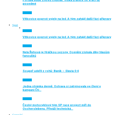
posedmé
Aktuálně
Vítkovice poprvé vyjely na led. A-tým zahájil další fázi přípravy
Sport
Aktuálně
Vítkovice poprvé vyjely na led. A-tým zahájil další fázi přípravy
Aktuálně
Nela Řehová je Hráčkou sezony. Ocenění získala díky hlasům
fanoušků
Aktuálně
Soupeř udeřil z rohů: Baník – Slavia 0:4
Aktuálně
Jedna stránka denně. Ostrava si zatrénovala ve čtení v
kampani Čti…
Aktuálně
Český motocyklový tým SP race project míří do
Oscherslebenu. Přiváží technická…
Cestování