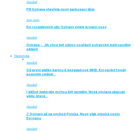
Aktuálně
FN Ostrava otevřela nový parkovací dům
Auto moto
Do rozpálených ulic Ostravy vyjely kropicí vozy
Aktuálně
Ostrava – Jih chce být silnou součástí ostravské metropolitní
oblasti
Ekonomika
Aktuálně
Od první platby kartou k bezpapírové MHD. Evropské fondy
pomohly změnit…
Aktuálně
I běžné materiály mohou být geniální. Nová výstava ukazuje
vědu, která…
Aktuálně
Z Ostravy až na východ Polska. Nový vlak otevírá cestu
Evropou
Aktuálně