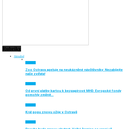
Rubriky
Aktuálně
Aktuálně
Zoo Ostrava apeluje na neukázněné návštěvníky: Nezabíjejte
naše zvířata!
Aktuálně
Od první platby kartou k bezpapírové MHD. Evropské fondy
pomohly změnit…
Aktuálně
Král popu znovu ožije v Ostravě
Aktuálně
Poruba bude znovu chutnat. Velká žranice se vrací už