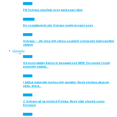
Aktuálně
FN Ostrava otevřela nový parkovací dům
Auto moto
Do rozpálených ulic Ostravy vyjely kropicí vozy
Aktuálně
Ostrava – Jih chce být silnou součástí ostravské metropolitní
oblasti
Ekonomika
Aktuálně
Od první platby kartou k bezpapírové MHD. Evropské fondy
pomohly změnit…
Aktuálně
I běžné materiály mohou být geniální. Nová výstava ukazuje
vědu, která…
Aktuálně
Z Ostravy až na východ Polska. Nový vlak otevírá cestu
Evropou
Aktuálně