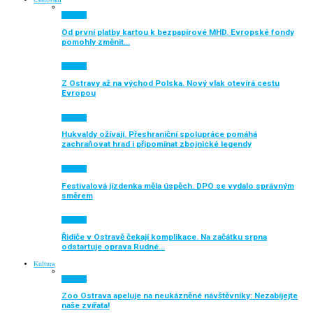
Aktuálně
Od první platby kartou k bezpapírové MHD. Evropské fondy
pomohly změnit…
Aktuálně
Z Ostravy až na východ Polska. Nový vlak otevírá cestu
Evropou
Aktuálně
Hukvaldy ožívají. Přeshraniční spolupráce pomáhá
zachraňovat hrad i připomínat zbojnické legendy
Aktuálně
Festivalová jízdenka měla úspěch. DPO se vydalo správným
směrem
Aktuálně
Řidiče v Ostravě čekají komplikace. Na začátku srpna
odstartuje oprava Rudné…
Kultura
Aktuálně
Zoo Ostrava apeluje na neukázněné návštěvníky: Nezabíjejte
naše zvířata!