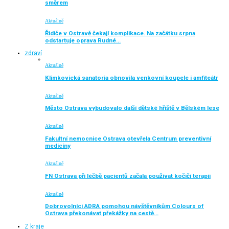
směrem
Aktuálně
Řidiče v Ostravě čekají komplikace. Na začátku srpna
odstartuje oprava Rudné…
zdraví
Aktuálně
Klimkovická sanatoria obnovila venkovní koupele i amfiteátr
Aktuálně
Město Ostrava vybudovalo další dětské hřiště v Bělském lese
Aktuálně
Fakultní nemocnice Ostrava otevřela Centrum preventivní
medicíny
Aktuálně
FN Ostrava při léčbě pacientů začala používat kočičí terapii
Aktuálně
Dobrovolníci ADRA pomohou návštěvníkům Colours of
Ostrava překonávat překážky na cestě…
Z kraje