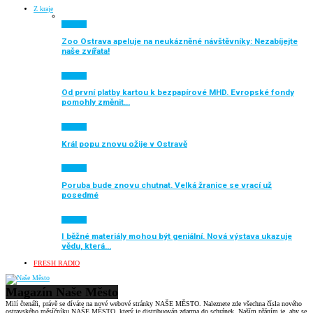
Z kraje
Aktuálně
Zoo Ostrava apeluje na neukázněné návštěvníky: Nezabíjejte
naše zvířata!
Aktuálně
Od první platby kartou k bezpapírové MHD. Evropské fondy
pomohly změnit…
Aktuálně
Král popu znovu ožije v Ostravě
Aktuálně
Poruba bude znovu chutnat. Velká žranice se vrací už
posedmé
Aktuálně
I běžné materiály mohou být geniální. Nová výstava ukazuje
vědu, která…
FRESH RADIO
Magazín Naše Město
Milí čtenáři, právě se díváte na nové webové stránky NAŠE MĚSTO. Naleznete zde všechna čísla nového
ostravského měsíčníku NAŠE MĚSTO, který je distribuován zdarma do schránek. Naším přáním je, aby se