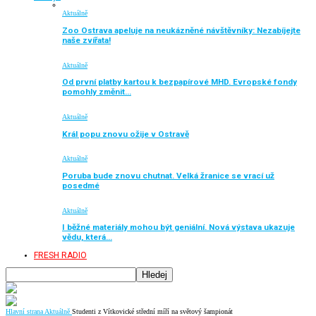
Aktuálně
Zoo Ostrava apeluje na neukázněné návštěvníky: Nezabíjejte
naše zvířata!
Aktuálně
Od první platby kartou k bezpapírové MHD. Evropské fondy
pomohly změnit…
Aktuálně
Král popu znovu ožije v Ostravě
Aktuálně
Poruba bude znovu chutnat. Velká žranice se vrací už
posedmé
Aktuálně
I běžné materiály mohou být geniální. Nová výstava ukazuje
vědu, která…
FRESH RADIO
Hlavní strana
Aktuálně
Studenti z Vítkovické střední míří na světový šampionát