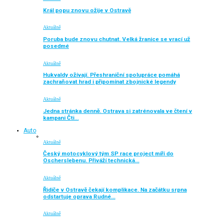
Král popu znovu ožije v Ostravě
Aktuálně
Poruba bude znovu chutnat. Velká žranice se vrací už
posedmé
Aktuálně
Hukvaldy ožívají. Přeshraniční spolupráce pomáhá
zachraňovat hrad i připomínat zbojnické legendy
Aktuálně
Jedna stránka denně. Ostrava si zatrénovala ve čtení v
kampani Čti…
Auto
Aktuálně
Český motocyklový tým SP race project míří do
Oscherslebenu. Přiváží technická…
Aktuálně
Řidiče v Ostravě čekají komplikace. Na začátku srpna
odstartuje oprava Rudné…
Aktuálně