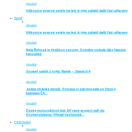
Aktuálně
Vítkovice poprvé vyjely na led. A-tým zahájil další fázi přípravy
Sport
Aktuálně
Vítkovice poprvé vyjely na led. A-tým zahájil další fázi přípravy
Aktuálně
Nela Řehová je Hráčkou sezony. Ocenění získala díky hlasům
fanoušků
Aktuálně
Soupeř udeřil z rohů: Baník – Slavia 0:4
Aktuálně
Jedna stránka denně. Ostrava si zatrénovala ve čtení v
kampani Čti…
Aktuálně
Český motocyklový tým SP race project míří do
Oscherslebenu. Přiváží technická…
Cestování
Aktuálně