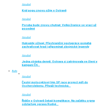
Aktuálně
Král popu znovu ožije v Ostravě
Aktuálně
Poruba bude znovu chutnat. Velká žranice se vrací už
posedmé
Aktuálně
Hukvaldy ožívají. Přeshraniční spolupráce pomáhá
zachraňovat hrad i připomínat zbojnické legendy
Aktuálně
Jedna stránka denně. Ostrava si zatrénovala ve čtení v
kampani Čti…
Auto
Aktuálně
Český motocyklový tým SP race project míří do
Oscherslebenu. Přiváží technická…
Aktuálně
Řidiče v Ostravě čekají komplikace. Na začátku srpna
odstartuje oprava Rudné…