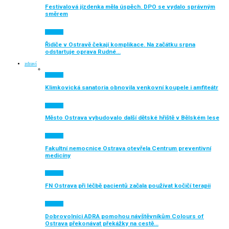
Festivalová jízdenka měla úspěch. DPO se vydalo správným
směrem
Aktuálně
Řidiče v Ostravě čekají komplikace. Na začátku srpna
odstartuje oprava Rudné…
zdraví
Aktuálně
Klimkovická sanatoria obnovila venkovní koupele i amfiteátr
Aktuálně
Město Ostrava vybudovalo další dětské hřiště v Bělském lese
Aktuálně
Fakultní nemocnice Ostrava otevřela Centrum preventivní
medicíny
Aktuálně
FN Ostrava při léčbě pacientů začala používat kočičí terapii
Aktuálně
Dobrovolníci ADRA pomohou návštěvníkům Colours of
Ostrava překonávat překážky na cestě…