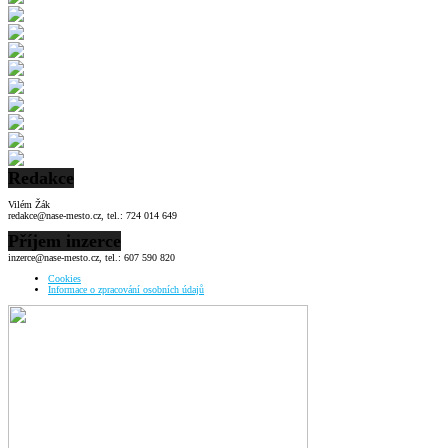
Redakce
Vilém Žák
redakce@nase-mesto.cz, tel.: 724 014 649
Příjem inzerce
inzerce@nase-mesto.cz, tel.: 607 590 820
Cookies
Informace o zpracování osobních údajů