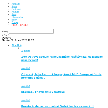
Aktuálně
Sport
Cestování
Kultura
Auto
Ekonomika
zdraví
Z kraje
FRESH RADIO
Hledej
27.5
C
Ostrava
Neděle, 09. Srpen 2026 18:37
Aktuálně
Aktuálně
Zoo Ostrava apeluje na neukázněné návštěvníky: Nezabíjejte
naše zvířata!
Aktuálně
Od první platby kartou k bezpapírové MHD. Evropské fondy
pomohly změnit…
Aktuálně
Král popu znovu ožije v Ostravě
Aktuálně
Poruba bude znovu chutnat. Velká žranice se vrací už