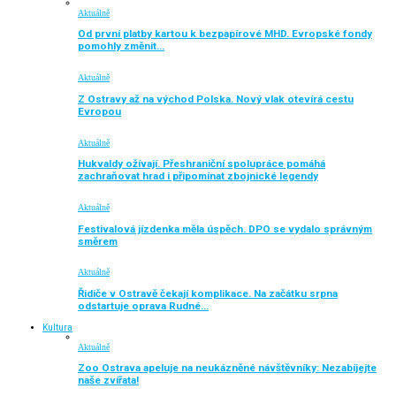
Aktuálně
Od první platby kartou k bezpapírové MHD. Evropské fondy
pomohly změnit…
Aktuálně
Z Ostravy až na východ Polska. Nový vlak otevírá cestu
Evropou
Aktuálně
Hukvaldy ožívají. Přeshraniční spolupráce pomáhá
zachraňovat hrad i připomínat zbojnické legendy
Aktuálně
Festivalová jízdenka měla úspěch. DPO se vydalo správným
směrem
Aktuálně
Řidiče v Ostravě čekají komplikace. Na začátku srpna
odstartuje oprava Rudné…
Kultura
Aktuálně
Zoo Ostrava apeluje na neukázněné návštěvníky: Nezabíjejte
naše zvířata!