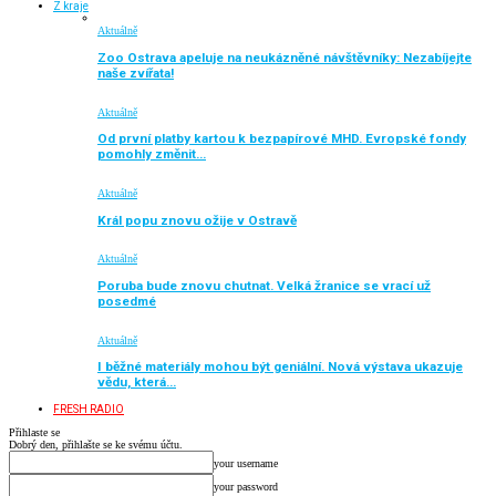
Z kraje
Aktuálně
Zoo Ostrava apeluje na neukázněné návštěvníky: Nezabíjejte
naše zvířata!
Aktuálně
Od první platby kartou k bezpapírové MHD. Evropské fondy
pomohly změnit…
Aktuálně
Král popu znovu ožije v Ostravě
Aktuálně
Poruba bude znovu chutnat. Velká žranice se vrací už
posedmé
Aktuálně
I běžné materiály mohou být geniální. Nová výstava ukazuje
vědu, která…
FRESH RADIO
Přihlaste se
Dobrý den, přihlašte se ke svému účtu.
your username
your password