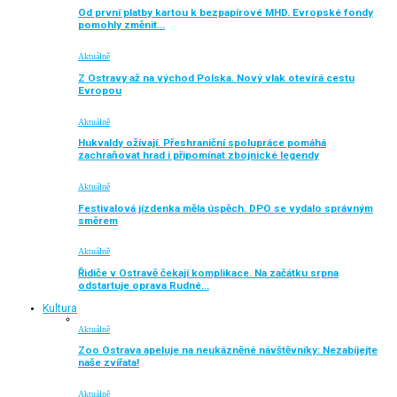
Od první platby kartou k bezpapírové MHD. Evropské fondy
pomohly změnit…
Aktuálně
Z Ostravy až na východ Polska. Nový vlak otevírá cestu
Evropou
Aktuálně
Hukvaldy ožívají. Přeshraniční spolupráce pomáhá
zachraňovat hrad i připomínat zbojnické legendy
Aktuálně
Festivalová jízdenka měla úspěch. DPO se vydalo správným
směrem
Aktuálně
Řidiče v Ostravě čekají komplikace. Na začátku srpna
odstartuje oprava Rudné…
Kultura
Aktuálně
Zoo Ostrava apeluje na neukázněné návštěvníky: Nezabíjejte
naše zvířata!
Aktuálně