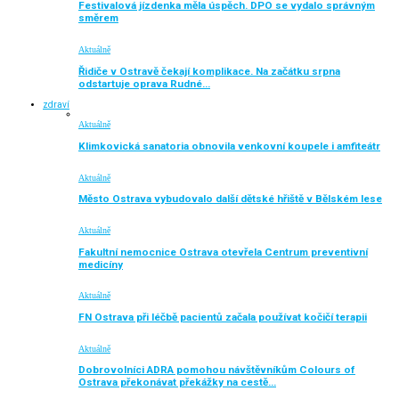
Festivalová jízdenka měla úspěch. DPO se vydalo správným
směrem
Aktuálně
Řidiče v Ostravě čekají komplikace. Na začátku srpna
odstartuje oprava Rudné…
zdraví
Aktuálně
Klimkovická sanatoria obnovila venkovní koupele i amfiteátr
Aktuálně
Město Ostrava vybudovalo další dětské hřiště v Bělském lese
Aktuálně
Fakultní nemocnice Ostrava otevřela Centrum preventivní
medicíny
Aktuálně
FN Ostrava při léčbě pacientů začala používat kočičí terapii
Aktuálně
Dobrovolníci ADRA pomohou návštěvníkům Colours of
Ostrava překonávat překážky na cestě…