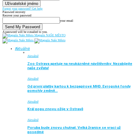
Forgot your password? Get help
Password recovery
Recover your password
your email
A password will be e-mailed to you.
Magazín NAŠE MĚSTO
Aktuálně
Aktuálně
Zoo Ostrava apeluje na neukázněné návštěvníky: Nezabíjejte
naše zvířata!
Aktuálně
Od první platby kartou k bezpapírové MHD. Evropské fondy
pomohly změnit…
Aktuálně
Král popu znovu ožije v Ostravě
Aktuálně
Poruba bude znovu chutnat. Velká žranice se vrací už
posedmé