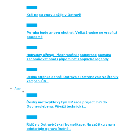
Aktuálně
Král popu znovu ožije v Ostravě
Aktuálně
Poruba bude znovu chutnat. Velká žranice se vrací už
posedmé
Aktuálně
Hukvaldy ožívají. Přeshraniční spolupráce pomáhá
zachraňovat hrad i připomínat zbojnické legendy
Aktuálně
Jedna stránka denně. Ostrava si zatrénovala ve čtení v
kampani Čti…
Auto
Aktuálně
Český motocyklový tým SP race project míří do
Oscherslebenu. Přiváží technická…
Aktuálně
Řidiče v Ostravě čekají komplikace. Na začátku srpna
odstartuje oprava Rudné…