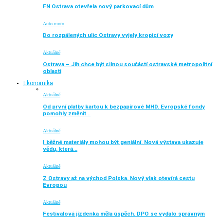
FN Ostrava otevřela nový parkovací dům
Auto moto
Do rozpálených ulic Ostravy vyjely kropicí vozy
Aktuálně
Ostrava – Jih chce být silnou součástí ostravské metropolitní
oblasti
Ekonomika
Aktuálně
Od první platby kartou k bezpapírové MHD. Evropské fondy
pomohly změnit…
Aktuálně
I běžné materiály mohou být geniální. Nová výstava ukazuje
vědu, která…
Aktuálně
Z Ostravy až na východ Polska. Nový vlak otevírá cestu
Evropou
Aktuálně
Festivalová jízdenka měla úspěch. DPO se vydalo správným