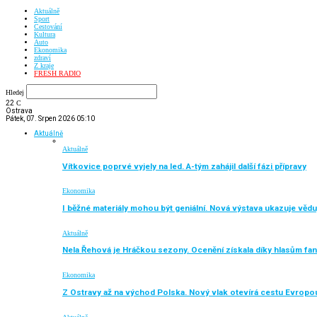
Aktuálně
Sport
Cestování
Kultura
Auto
Ekonomika
zdraví
Z kraje
FRESH RADIO
Hledej
22
C
Ostrava
Pátek, 07. Srpen 2026 05:10
Aktuálně
Aktuálně
Vítkovice poprvé vyjely na led. A-tým zahájil další fázi přípravy
Ekonomika
I běžné materiály mohou být geniální. Nová výstava ukazuje vědu
Aktuálně
Nela Řehová je Hráčkou sezony. Ocenění získala díky hlasům fa
Ekonomika
Z Ostravy až na východ Polska. Nový vlak otevírá cestu Evropo