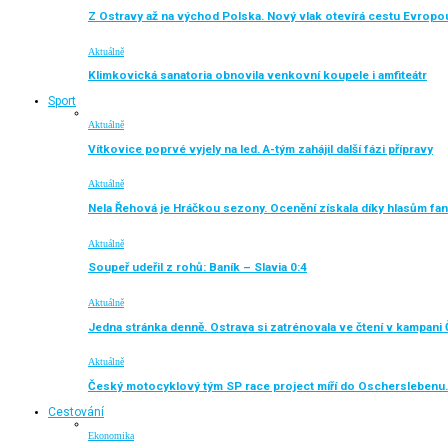
Z Ostravy až na východ Polska. Nový vlak otevírá cestu Evropo
Aktuálně
Klimkovická sanatoria obnovila venkovní koupele i amfiteátr
Sport
Aktuálně
Vítkovice poprvé vyjely na led. A-tým zahájil další fázi přípravy
Aktuálně
Nela Řehová je Hráčkou sezony. Ocenění získala díky hlasům fa
Aktuálně
Soupeř udeřil z rohů: Baník – Slavia 0:4
Aktuálně
Jedna stránka denně. Ostrava si zatrénovala ve čtení v kampani 
Aktuálně
Český motocyklový tým SP race project míří do Oscherslebenu.
Cestování
Ekonomika