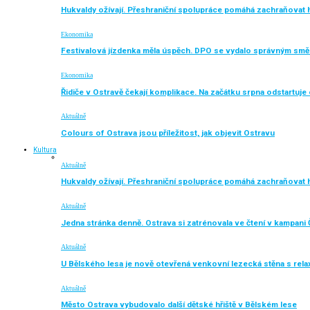
Hukvaldy ožívají. Přeshraniční spolupráce pomáhá zachraňovat h
Ekonomika
Festivalová jízdenka měla úspěch. DPO se vydalo správným sm
Ekonomika
Řidiče v Ostravě čekají komplikace. Na začátku srpna odstartuj
Aktuálně
Colours of Ostrava jsou příležitost, jak objevit Ostravu
Kultura
Aktuálně
Hukvaldy ožívají. Přeshraniční spolupráce pomáhá zachraňovat h
Aktuálně
Jedna stránka denně. Ostrava si zatrénovala ve čtení v kampani 
Aktuálně
U Bělského lesa je nově otevřená venkovní lezecká stěna s rel
Aktuálně
Město Ostrava vybudovalo další dětské hřiště v Bělském lese