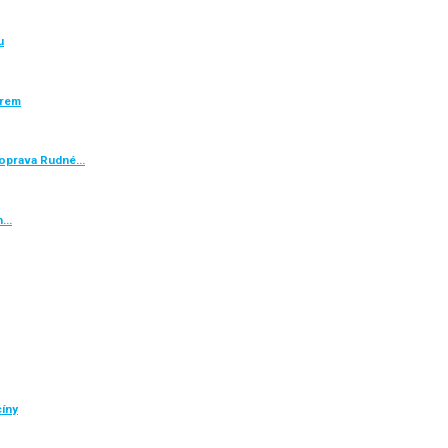
u
ěrem
e oprava Rudné…
h…
cíny