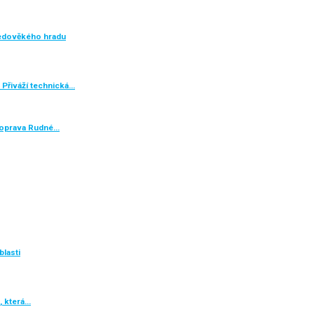
ředověkého hradu
 Přiváží technická…
e oprava Rudné…
blasti
, která…