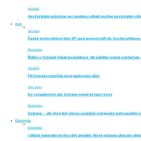
Aktuálně
Geofyzikální průzkum na Landeku odhalil možné pozůstatky st
Auto
Aktuálně
Český motocyklový tým SP race project míří do Oscherslebenu.
Ekonomika
Řidiče v Ostravě čekají komplikace. Na začátku srpna odstartuj
Aktuálně
FN Ostrava otevřela nový parkovací dům
Auto moto
Do rozpálených ulic Ostravy vyjely kropicí vozy
Ekonomika
Ostrava – Jih chce být silnou součástí ostravské metropolitní o
Ekonomika
Ekonomika
I běžné materiály mohou být geniální. Nová výstava ukazuje vědu