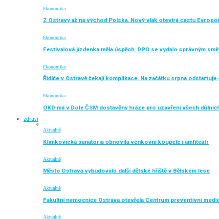
Ekonomika
Z Ostravy až na východ Polska. Nový vlak otevírá cestu Evropo
Ekonomika
Festivalová jízdenka měla úspěch. DPO se vydalo správným sm
Ekonomika
Řidiče v Ostravě čekají komplikace. Na začátku srpna odstartuj
Ekonomika
OKD má v Dole ČSM dostavěny hráze pro uzavření všech důlníc
zdraví
Aktuálně
Klimkovická sanatoria obnovila venkovní koupele i amfiteátr
Aktuálně
Město Ostrava vybudovalo další dětské hřiště v Bělském lese
Aktuálně
Fakultní nemocnice Ostrava otevřela Centrum preventivní medi
Aktuálně