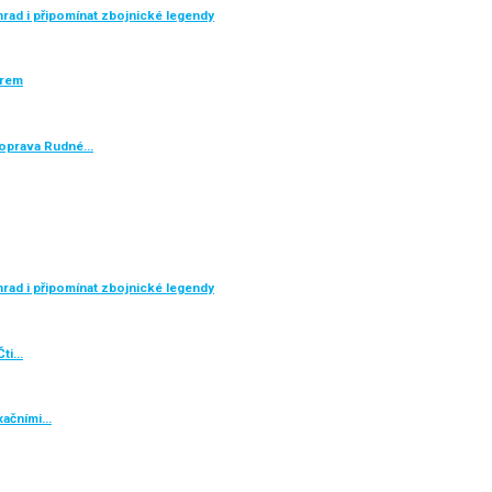
rad i připomínat zbojnické legendy
ěrem
e oprava Rudné…
rad i připomínat zbojnické legendy
Čti…
axačními…