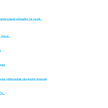
překonávat překážky na cestě…
, která…
u
inek
rad i připomínat zbojnické legendy
Čti…