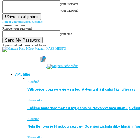
your username
your password
Forgot your password? Get help
Password recovery
Recover your password
your email
A password will be e-mailed to you.
Magazín NAŠE MĚSTO
Aktuálně
Aktuálně
Vítkovice poprvé vyjely na led. A-tým zahájil další fázi přípravy
Ekonomika
I běžné materiály mohou být geniální. Nová výstava ukazuje vědu
Aktuálně
Nela Řehová je Hráčkou sezony. Ocenění získala díky hlasům fa
Ekonomika