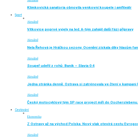
Aktuálně
Klimkovická sanatoria obnovila venkovní koupele i amfiteátr
Sport
Aktuálně
Vítkovice poprvé vyjely na led. A-tým zahájil další fázi přípravy
Aktuálně
Nela Řehová je Hráčkou sezony. Ocenění získala díky hlasům fa
Aktuálně
Soupeř udeřil z rohů: Baník – Slavia 0:4
Aktuálně
Jedna stránka denně. Ostrava si zatrénovala ve čtení v kampani 
Aktuálně
Český motocyklový tým SP race project míří do Oscherslebenu.
Cestování
Ekonomika
Z Ostravy až na východ Polska. Nový vlak otevírá cestu Evropo
Aktuálně