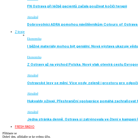
FN Ostrava při léčbě pacientů začala používat kočičí terapii
Aktuálně
Dobrovolníci ADRA pomohou návštěvníkům Colours of Ostrava 
Z kraje
Ekonomika
I běžné materiály mohou být geniální. Nová výstava ukazuje vědu
Ekonomika
Z Ostravy až na východ Polska. Nový vlak otevírá cestu Evropo
Aktuálně
Ostravské lesy se mění. Více vody, zeleně i prostoru pro odpoč
Aktuálně
Hukvaldy ožívají. Přeshraniční spolupráce pomáhá zachraňovat h
Aktuálně
Jedna stránka denně. Ostrava si zatrénovala ve čtení v kampani 
FRESH RADIO
Přihlaste se
Dobrý den, přihlašte se ke svému účtu.