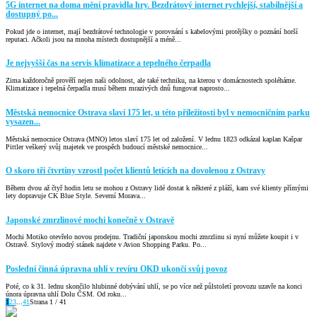
5G internet na doma mění pravidla hry. Bezdrátový internet rychlejší, stabilnější a
dostupný po...
Pokud jde o internet, mají bezdrátové technologie v porovnání s kabelovými protějšky o poznání horší
reputaci. Ačkoli jsou na mnoha místech dostupnější a méně...
Je nejvyšší čas na servis klimatizace a tepelného čerpadla
Zima každoročně prověří nejen naši odolnost, ale také techniku, na kterou v domácnostech spoléháme.
Klimatizace i tepelná čerpadla musí během mrazivých dnů fungovat naprosto...
Městská nemocnice Ostrava slaví 175 let, u této příležitosti byl v nemocničním parku
vysazen...
Městská nemocnice Ostrava (MNO) letos slaví 175 let od založení. V lednu 1823 odkázal kaplan Kašpar
Pittler veškerý svůj majetek ve prospěch budoucí městské nemocnice...
O skoro tři čtvrtiny vzrostl počet klientů letících na dovolenou z Ostravy
Během dvou až čtyř hodin letu se mohou z Ostravy lidé dostat k některé z pláží, kam své klienty přímými
lety dopravuje CK Blue Style. Severní Morava...
Japonské zmrzlinové mochi konečně v Ostravě
Mochi Motiko otevřelo novou prodejnu. Tradiční japonskou mochi zmrzlinu si nyní můžete koupit i v
Ostravě. Stylový modrý stánek najdete v Avion Shopping Parku. Po...
Poslední činná úpravna uhlí v revíru OKD ukončí svůj povoz
Poté, co k 31. lednu skončilo hlubinné dobývání uhlí, se po více než půlstoletí provozu uzavře na konci
února úpravna uhlí Dolu ČSM. Od roku...
1
2
3
...
41
Strana 1 / 41