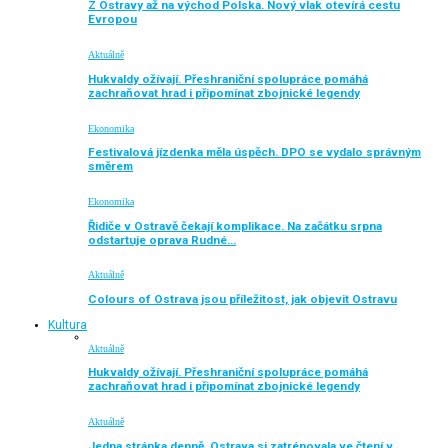
Z Ostravy až na východ Polska. Nový vlak otevírá cestu
Evropou
Aktuálně
Hukvaldy ožívají. Přeshraniční spolupráce pomáhá
zachraňovat hrad i připomínat zbojnické legendy
Ekonomika
Festivalová jízdenka měla úspěch. DPO se vydalo správným
směrem
Ekonomika
Řidiče v Ostravě čekají komplikace. Na začátku srpna
odstartuje oprava Rudné…
Aktuálně
Colours of Ostrava jsou příležitost, jak objevit Ostravu
Kultura
Aktuálně
Hukvaldy ožívají. Přeshraniční spolupráce pomáhá
zachraňovat hrad i připomínat zbojnické legendy
Aktuálně
Jedna stránka denně. Ostrava si zatrénovala ve čtení v