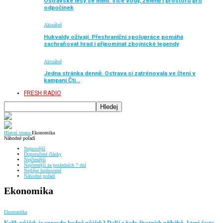
Ostravské lesy se mění. Více vody, zeleně i prostoru pro
odpočinek
Aktuálně
Hukvaldy ožívají. Přeshraniční spolupráce pomáhá
zachraňovat hrad i připomínat zbojnické legendy
Aktuálně
Jedna stránka denně. Ostrava si zatrénovala ve čtení v
kampani Čti…
FRESH RADIO
Hlavní strana
Ekonomika
Náhodné pořadí
Nejnovější
Doporučené články
Nejčtenějši
Nejčtenějši za posledních 7 dní
Nejlépe hodnocené
Náhodné pořadí
Ekonomika
Ekonomika