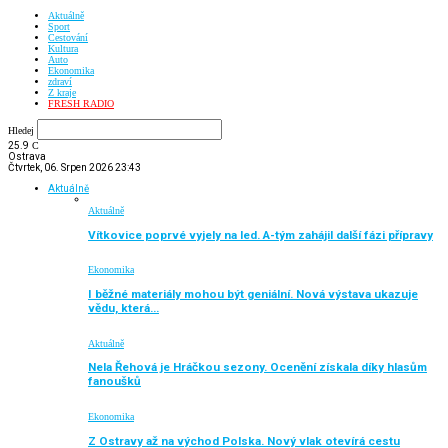
Aktuálně
Sport
Cestování
Kultura
Auto
Ekonomika
zdraví
Z kraje
FRESH RADIO
Hledej
25.9
C
Ostrava
Čtvrtek, 06. Srpen 2026 23:43
Aktuálně
Aktuálně
Vítkovice poprvé vyjely na led. A-tým zahájil další fázi přípravy
Ekonomika
I běžné materiály mohou být geniální. Nová výstava ukazuje
vědu, která…
Aktuálně
Nela Řehová je Hráčkou sezony. Ocenění získala díky hlasům
fanoušků
Ekonomika
Z Ostravy až na východ Polska. Nový vlak otevírá cestu