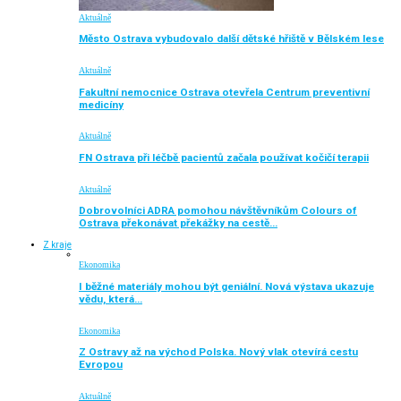
Aktuálně
Město Ostrava vybudovalo další dětské hřiště v Bělském lese
Aktuálně
Fakultní nemocnice Ostrava otevřela Centrum preventivní
medicíny
Aktuálně
FN Ostrava při léčbě pacientů začala používat kočičí terapii
Aktuálně
Dobrovolníci ADRA pomohou návštěvníkům Colours of
Ostrava překonávat překážky na cestě…
Z kraje
Ekonomika
I běžné materiály mohou být geniální. Nová výstava ukazuje
vědu, která…
Ekonomika
Z Ostravy až na východ Polska. Nový vlak otevírá cestu
Evropou
Aktuálně