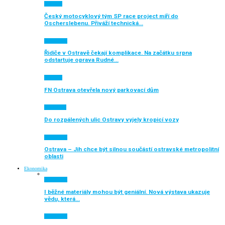
Aktuálně
Český motocyklový tým SP race project míří do
Oscherslebenu. Přiváží technická…
Ekonomika
Řidiče v Ostravě čekají komplikace. Na začátku srpna
odstartuje oprava Rudné…
Aktuálně
FN Ostrava otevřela nový parkovací dům
Auto moto
Do rozpálených ulic Ostravy vyjely kropicí vozy
Ekonomika
Ostrava – Jih chce být silnou součástí ostravské metropolitní
oblasti
Ekonomika
Ekonomika
I běžné materiály mohou být geniální. Nová výstava ukazuje
vědu, která…
Ekonomika