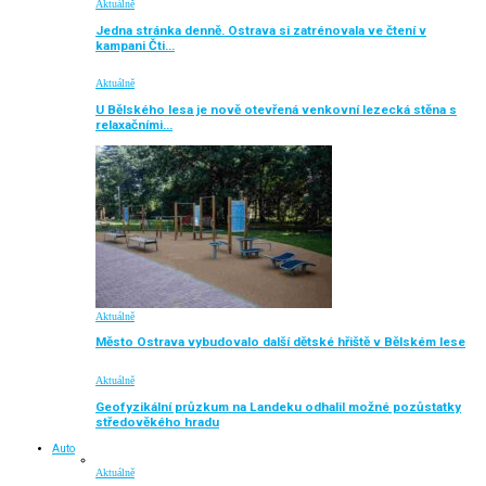
Aktuálně
Jedna stránka denně. Ostrava si zatrénovala ve čtení v
kampani Čti…
Aktuálně
U Bělského lesa je nově otevřená venkovní lezecká stěna s
relaxačními…
Aktuálně
Město Ostrava vybudovalo další dětské hřiště v Bělském lese
Aktuálně
Geofyzikální průzkum na Landeku odhalil možné pozůstatky
středověkého hradu
Auto
Aktuálně