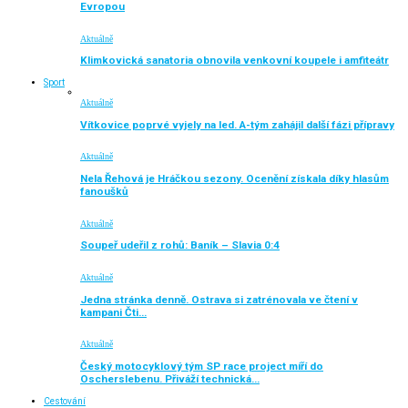
Evropou
Aktuálně
Klimkovická sanatoria obnovila venkovní koupele i amfiteátr
Sport
Aktuálně
Vítkovice poprvé vyjely na led. A-tým zahájil další fázi přípravy
Aktuálně
Nela Řehová je Hráčkou sezony. Ocenění získala díky hlasům
fanoušků
Aktuálně
Soupeř udeřil z rohů: Baník – Slavia 0:4
Aktuálně
Jedna stránka denně. Ostrava si zatrénovala ve čtení v
kampani Čti…
Aktuálně
Český motocyklový tým SP race project míří do
Oscherslebenu. Přiváží technická…
Cestování