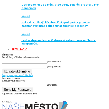
Ostravské lesy se mění. Více vody, zeleně i prostoru pro
odpočinek
Aktuálně
Hukvaldy ožívají. Přeshraniční spolupráce pomáhá
zachraňovat hrad i připomínat zbojnické legendy
Aktuálně
Jedna stránka denně. Ostrava si zatrénovala ve čtení v
kampani Čti…
FRESH RADIO
Přihlaste se
Dobrý den, přihlašte se ke svému účtu.
your username
your password
Forgot your password? Get help
Password recovery
Recover your password
your email
A password will be e-mailed to you.