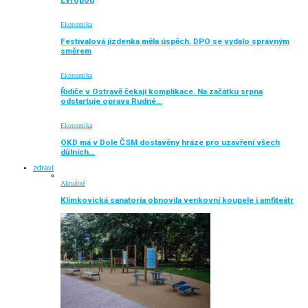
Evropou
Ekonomika
Festivalová jízdenka měla úspěch. DPO se vydalo správným
směrem
Ekonomika
Řidiče v Ostravě čekají komplikace. Na začátku srpna
odstartuje oprava Rudné…
Ekonomika
OKD má v Dole ČSM dostavěny hráze pro uzavření všech
důlních…
zdraví
Aktuálně
Klimkovická sanatoria obnovila venkovní koupele i amfiteátr