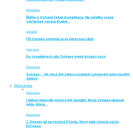
Ekonomika
Řidiče v Ostravě čekají komplikace. Na začátku srpna
odstartuje oprava Rudné…
Aktuálně
FN Ostrava otevřela nový parkovací dům
Auto moto
Do rozpálených ulic Ostravy vyjely kropicí vozy
Ekonomika
Ostrava – Jih chce být silnou součástí ostravské metropolitní
oblasti
Ekonomika
Ekonomika
I běžné materiály mohou být geniální. Nová výstava ukazuje
vědu, která…
Ekonomika
Z Ostravy až na východ Polska. Nový vlak otevírá cestu
Evropou