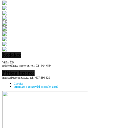
Redakce
Vilém Žák
redakce@nase-mesto.cz, tel.: 724 014 649
Příjem inzerce
inzerce@nase-mesto.cz, tel.: 607 590 820
Cookies
Informace o zpracování osobních údajů