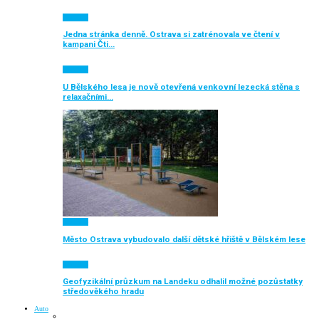
Aktuálně
Jedna stránka denně. Ostrava si zatrénovala ve čtení v
kampani Čti…
Aktuálně
U Bělského lesa je nově otevřená venkovní lezecká stěna s
relaxačními…
Aktuálně
Město Ostrava vybudovalo další dětské hřiště v Bělském lese
Aktuálně
Geofyzikální průzkum na Landeku odhalil možné pozůstatky
středověkého hradu
Auto