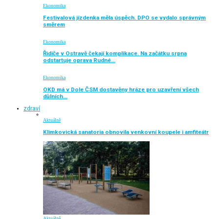
Ekonomika
Festivalová jízdenka měla úspěch. DPO se vydalo správným
směrem
Ekonomika
Řidiče v Ostravě čekají komplikace. Na začátku srpna
odstartuje oprava Rudné…
Ekonomika
OKD má v Dole ČSM dostavěny hráze pro uzavření všech
důlních…
zdraví
Aktuálně
Klimkovická sanatoria obnovila venkovní koupele i amfiteátr
Aktuálně