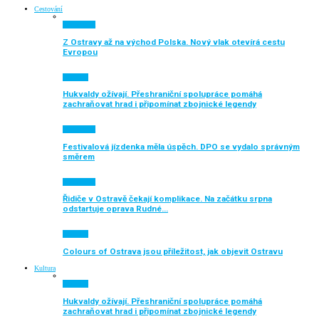
Cestování
Ekonomika
Z Ostravy až na východ Polska. Nový vlak otevírá cestu
Evropou
Aktuálně
Hukvaldy ožívají. Přeshraniční spolupráce pomáhá
zachraňovat hrad i připomínat zbojnické legendy
Ekonomika
Festivalová jízdenka měla úspěch. DPO se vydalo správným
směrem
Ekonomika
Řidiče v Ostravě čekají komplikace. Na začátku srpna
odstartuje oprava Rudné…
Aktuálně
Colours of Ostrava jsou příležitost, jak objevit Ostravu
Kultura
Aktuálně
Hukvaldy ožívají. Přeshraniční spolupráce pomáhá
zachraňovat hrad i připomínat zbojnické legendy