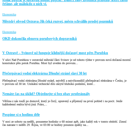
Kolik půjček je opravdu hodně půjček? Další z řady životních příběhů, které často
řešíme, ale málokdo o nich ví.
Ekonomika
Městský obvod Ostrava-Jih čeká rozvoj, město schválilo prodej pozemků
Ekonomika
OKD dokončila obnovu porubových dopravníků
V Ostravě – Svinově už funguje klidnější dočasný most přes Porubku
V ulici Nad Porubkou v ostravské městské části Svinov je od tohoto týdne v provozu nová dočasná mostní
konstrukce přes potok Porubka. Most byl uveden do provozu...
Přečerpávací vodní elektrárna Dlouhé stráně slaví 30 let
Přečerpávací vodní elektrárna Dlouhé stráně, největší a nejvýkonnější přečerpávací elektrárna v Česku, je
v provozu už 30 let. Unikátní technické dílo ukryté hluboko podzemí, které...
Nemáte čas na úklid? Objednejte si bez obav profesionály
Většina z nás touží po domově, který je čistý, upravený a příjemný na první pohled i na pocit. Jenže
každodenní realita bývá jiná. Práce,...
Pospíme si o hodinu déle
V noci ze soboty na neděli, posuneme hodinky o 60 minut zpět, jako každý rok v tomto období. Zimní
čas nastane v neděli 29. Října, ve 03:00 se hodiny posunou zpátky na...