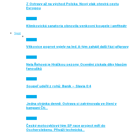
Z Ostravy až na východ Polska. Nový vlak otevírá cestu
Evropou
Aktuálně
Klimkovická sanatoria obnovila venkovní koupele i amfiteátr
Sport
Aktuálně
Vítkovice poprvé vyjely na led. A-tým zahájil další fázi přípravy
Aktuálně
Nela Řehová je Hráčkou sezony. Ocenění získala díky hlasům
fanoušků
Aktuálně
Soupeř udeřil z rohů: Baník – Slavia 0:4
Aktuálně
Jedna stránka denně. Ostrava si zatrénovala ve čtení v
kampani Čti…
Aktuálně
Český motocyklový tým SP race project míří do
Oscherslebenu. Přiváží technická…