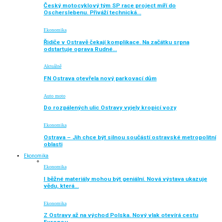
Český motocyklový tým SP race project míří do
Oscherslebenu. Přiváží technická…
Ekonomika
Řidiče v Ostravě čekají komplikace. Na začátku srpna
odstartuje oprava Rudné…
Aktuálně
FN Ostrava otevřela nový parkovací dům
Auto moto
Do rozpálených ulic Ostravy vyjely kropicí vozy
Ekonomika
Ostrava – Jih chce být silnou součástí ostravské metropolitní
oblasti
Ekonomika
Ekonomika
I běžné materiály mohou být geniální. Nová výstava ukazuje
vědu, která…
Ekonomika
Z Ostravy až na východ Polska. Nový vlak otevírá cestu