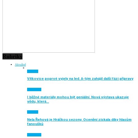
Rubriky
Aktuálně
Aktuálně
Vítkovice poprvé vyjely na led. A-tým zahájil další fázi přípravy
Ekonomika
I běžné materiály mohou být geniální. Nová výstava ukazuje
vědu, která…
Aktuálně
Nela Řehová je Hráčkou sezony. Ocenění získala díky hlasům
fanoušků
Ekonomika