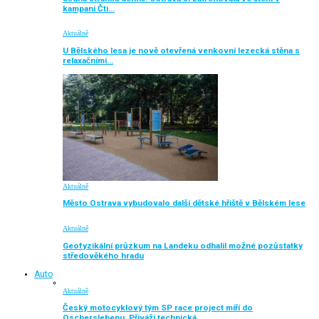
kampani Čti…
Aktuálně
U Bělského lesa je nově otevřená venkovní lezecká stěna s
relaxačními…
Aktuálně
Město Ostrava vybudovalo další dětské hřiště v Bělském lese
Aktuálně
Geofyzikální průzkum na Landeku odhalil možné pozůstatky
středověkého hradu
Auto
Aktuálně
Český motocyklový tým SP race project míří do
Oscherslebenu. Přiváží technická…