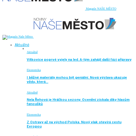
Magazín NAŠE MĚSTO
Aktuálně
Aktuálně
Vítkovice poprvé vyjely na led. A-tým zahájil další fázi přípravy
Ekonomika
I běžné materiály mohou být geniální. Nová výstava ukazuje
vědu, která…
Aktuálně
Nela Řehová je Hráčkou sezony. Ocenění získala díky hlasům
fanoušků
Ekonomika
Z Ostravy až na východ Polska. Nový vlak otevírá cestu
Evropou