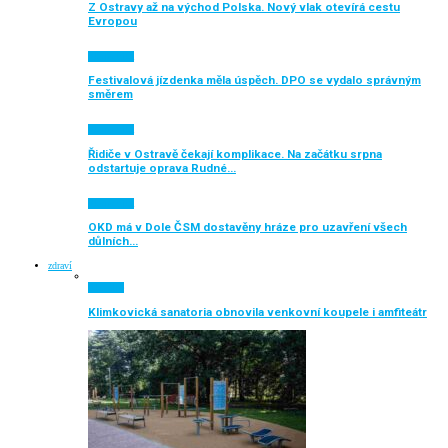
Z Ostravy až na východ Polska. Nový vlak otevírá cestu
Evropou
Ekonomika
Festivalová jízdenka měla úspěch. DPO se vydalo správným
směrem
Ekonomika
Řidiče v Ostravě čekají komplikace. Na začátku srpna
odstartuje oprava Rudné…
Ekonomika
OKD má v Dole ČSM dostavěny hráze pro uzavření všech
důlních…
zdraví
Aktuálně
Klimkovická sanatoria obnovila venkovní koupele i amfiteátr