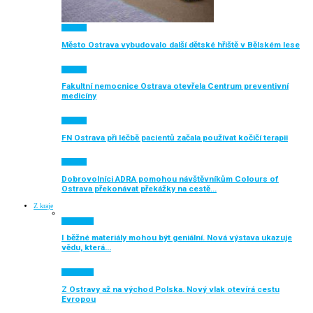
Aktuálně
Město Ostrava vybudovalo další dětské hřiště v Bělském lese
Aktuálně
Fakultní nemocnice Ostrava otevřela Centrum preventivní
medicíny
Aktuálně
FN Ostrava při léčbě pacientů začala používat kočičí terapii
Aktuálně
Dobrovolníci ADRA pomohou návštěvníkům Colours of
Ostrava překonávat překážky na cestě…
Z kraje
Ekonomika
I běžné materiály mohou být geniální. Nová výstava ukazuje
vědu, která…
Ekonomika
Z Ostravy až na východ Polska. Nový vlak otevírá cestu
Evropou