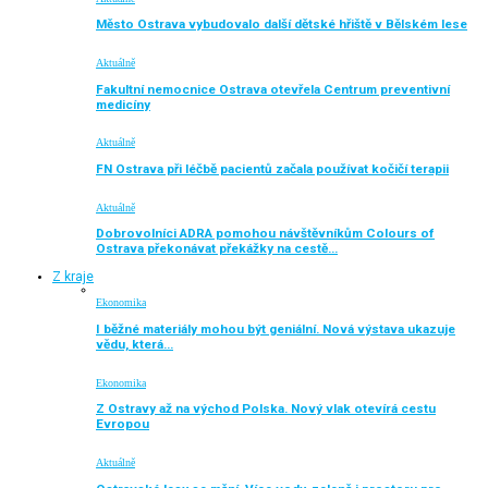
Město Ostrava vybudovalo další dětské hřiště v Bělském lese
Aktuálně
Fakultní nemocnice Ostrava otevřela Centrum preventivní
medicíny
Aktuálně
FN Ostrava při léčbě pacientů začala používat kočičí terapii
Aktuálně
Dobrovolníci ADRA pomohou návštěvníkům Colours of
Ostrava překonávat překážky na cestě…
Z kraje
Ekonomika
I běžné materiály mohou být geniální. Nová výstava ukazuje
vědu, která…
Ekonomika
Z Ostravy až na východ Polska. Nový vlak otevírá cestu
Evropou
Aktuálně