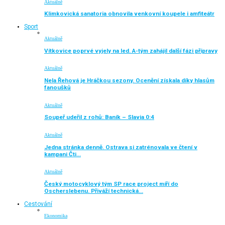
Aktuálně
Klimkovická sanatoria obnovila venkovní koupele i amfiteátr
Sport
Aktuálně
Vítkovice poprvé vyjely na led. A-tým zahájil další fázi přípravy
Aktuálně
Nela Řehová je Hráčkou sezony. Ocenění získala díky hlasům
fanoušků
Aktuálně
Soupeř udeřil z rohů: Baník – Slavia 0:4
Aktuálně
Jedna stránka denně. Ostrava si zatrénovala ve čtení v
kampani Čti…
Aktuálně
Český motocyklový tým SP race project míří do
Oscherslebenu. Přiváží technická…
Cestování
Ekonomika