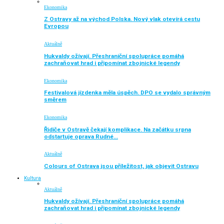
Ekonomika
Z Ostravy až na východ Polska. Nový vlak otevírá cestu
Evropou
Aktuálně
Hukvaldy ožívají. Přeshraniční spolupráce pomáhá
zachraňovat hrad i připomínat zbojnické legendy
Ekonomika
Festivalová jízdenka měla úspěch. DPO se vydalo správným
směrem
Ekonomika
Řidiče v Ostravě čekají komplikace. Na začátku srpna
odstartuje oprava Rudné…
Aktuálně
Colours of Ostrava jsou příležitost, jak objevit Ostravu
Kultura
Aktuálně
Hukvaldy ožívají. Přeshraniční spolupráce pomáhá
zachraňovat hrad i připomínat zbojnické legendy