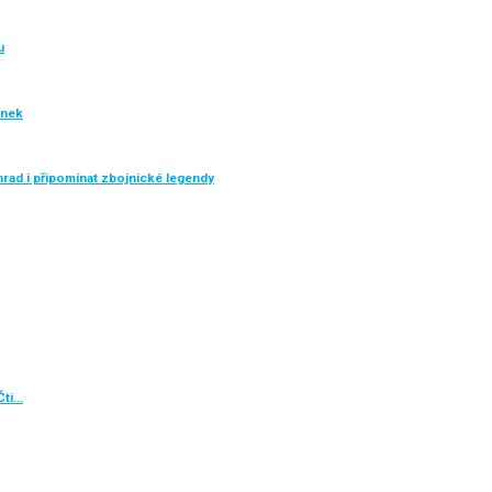
u
inek
rad i připomínat zbojnické legendy
Čti…