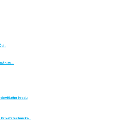
Čti…
axačními…
ředověkého hradu
 Přiváží technická…