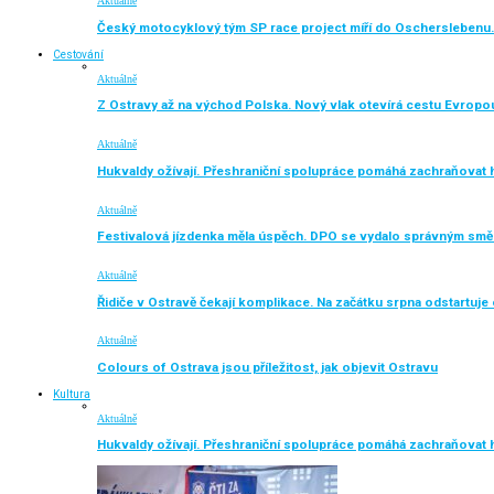
Aktuálně
Český motocyklový tým SP race project míří do Oscherslebenu.
Cestování
Aktuálně
Z Ostravy až na východ Polska. Nový vlak otevírá cestu Evropo
Aktuálně
Hukvaldy ožívají. Přeshraniční spolupráce pomáhá zachraňovat h
Aktuálně
Festivalová jízdenka měla úspěch. DPO se vydalo správným sm
Aktuálně
Řidiče v Ostravě čekají komplikace. Na začátku srpna odstartuj
Aktuálně
Colours of Ostrava jsou příležitost, jak objevit Ostravu
Kultura
Aktuálně
Hukvaldy ožívají. Přeshraniční spolupráce pomáhá zachraňovat h