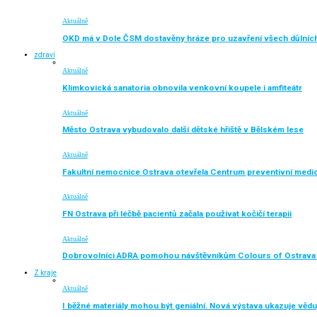
Aktuálně
OKD má v Dole ČSM dostavěny hráze pro uzavření všech důlníc
zdraví
Aktuálně
Klimkovická sanatoria obnovila venkovní koupele i amfiteátr
Aktuálně
Město Ostrava vybudovalo další dětské hřiště v Bělském lese
Aktuálně
Fakultní nemocnice Ostrava otevřela Centrum preventivní medi
Aktuálně
FN Ostrava při léčbě pacientů začala používat kočičí terapii
Aktuálně
Dobrovolníci ADRA pomohou návštěvníkům Colours of Ostrava 
Z kraje
Aktuálně
I běžné materiály mohou být geniální. Nová výstava ukazuje vědu