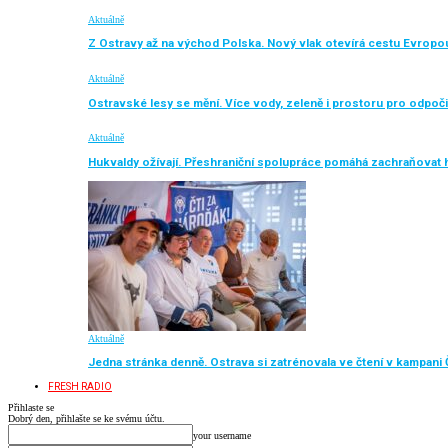
Aktuálně
Z Ostravy až na východ Polska. Nový vlak otevírá cestu Evropo
Aktuálně
Ostravské lesy se mění. Více vody, zeleně i prostoru pro odpoč
Aktuálně
Hukvaldy ožívají. Přeshraniční spolupráce pomáhá zachraňovat h
Aktuálně
Jedna stránka denně. Ostrava si zatrénovala ve čtení v kampani 
FRESH RADIO
Přihlaste se
Dobrý den, přihlašte se ke svému účtu.
your username