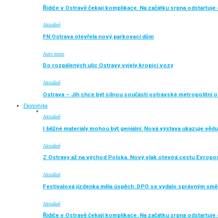
Řidiče v Ostravě čekají komplikace. Na začátku srpna odstartuj
Aktuálně
FN Ostrava otevřela nový parkovací dům
Auto moto
Do rozpálených ulic Ostravy vyjely kropicí vozy
Aktuálně
Ostrava – Jih chce být silnou součástí ostravské metropolitní o
Ekonomika
Aktuálně
I běžné materiály mohou být geniální. Nová výstava ukazuje vědu
Aktuálně
Z Ostravy až na východ Polska. Nový vlak otevírá cestu Evropo
Aktuálně
Festivalová jízdenka měla úspěch. DPO se vydalo správným sm
Aktuálně
Řidiče v Ostravě čekají komplikace. Na začátku srpna odstartuj