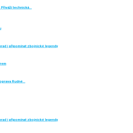
 Přiváží technická…
u
rad i připomínat zbojnické legendy
ěrem
e oprava Rudné…
rad i připomínat zbojnické legendy