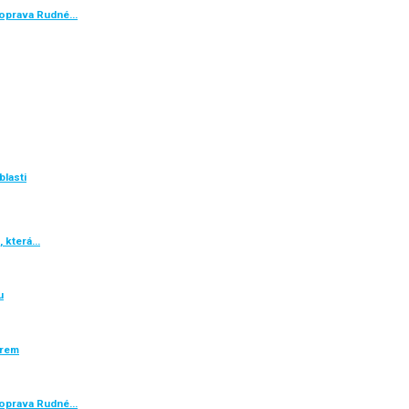
e oprava Rudné…
blasti
, která…
u
ěrem
e oprava Rudné…