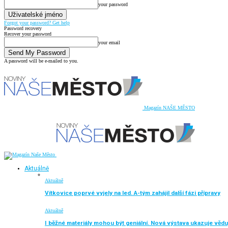
your password
Forgot your password? Get help
Password recovery
Recover your password
your email
A password will be e-mailed to you.
Magazín NAŠE MĚSTO
Aktuálně
Aktuálně
Vítkovice poprvé vyjely na led. A-tým zahájil další fázi přípravy
Aktuálně
I běžné materiály mohou být geniální. Nová výstava ukazuje vědu