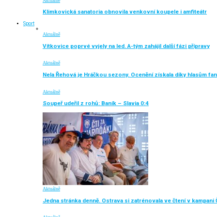
Aktuálně
Klimkovická sanatoria obnovila venkovní koupele i amfiteátr
Sport
Aktuálně
Vítkovice poprvé vyjely na led. A-tým zahájil další fázi přípravy
Aktuálně
Nela Řehová je Hráčkou sezony. Ocenění získala díky hlasům fa
Aktuálně
Soupeř udeřil z rohů: Baník – Slavia 0:4
Aktuálně
Jedna stránka denně. Ostrava si zatrénovala ve čtení v kampani 