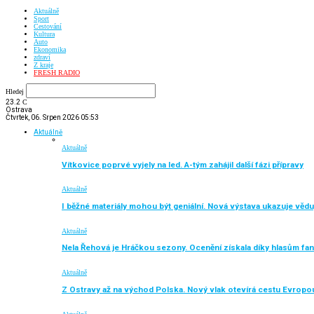
Aktuálně
Sport
Cestování
Kultura
Auto
Ekonomika
zdraví
Z kraje
FRESH RADIO
Hledej
23.2
C
Ostrava
Čtvrtek, 06. Srpen 2026 05:53
Aktuálně
Aktuálně
Vítkovice poprvé vyjely na led. A-tým zahájil další fázi přípravy
Aktuálně
I běžné materiály mohou být geniální. Nová výstava ukazuje vědu
Aktuálně
Nela Řehová je Hráčkou sezony. Ocenění získala díky hlasům fa
Aktuálně
Z Ostravy až na východ Polska. Nový vlak otevírá cestu Evropo