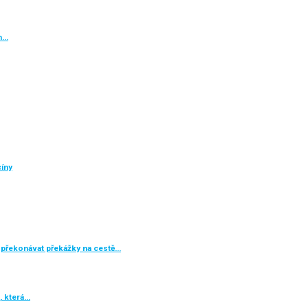
h…
cíny
překonávat překážky na cestě…
, která…