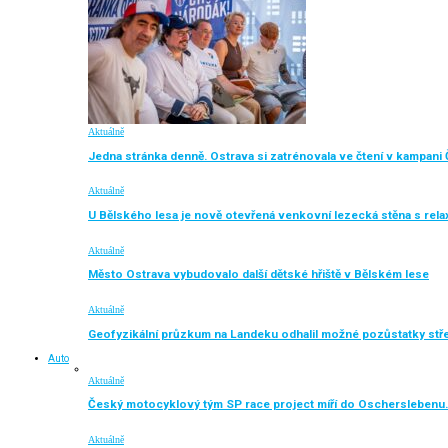
Aktuálně
Jedna stránka denně. Ostrava si zatrénovala ve čtení v kampani 
Aktuálně
U Bělského lesa je nově otevřená venkovní lezecká stěna s rel
Aktuálně
Město Ostrava vybudovalo další dětské hřiště v Bělském lese
Aktuálně
Geofyzikální průzkum na Landeku odhalil možné pozůstatky st
Auto
Aktuálně
Český motocyklový tým SP race project míří do Oscherslebenu.
Aktuálně