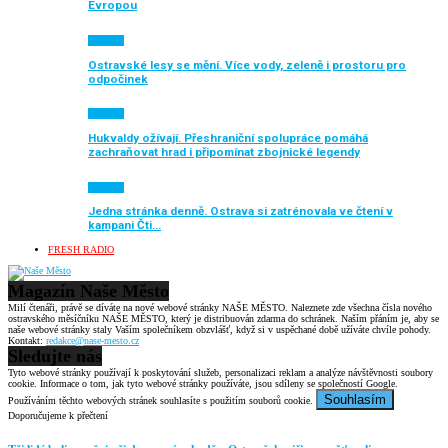
Evropou
Aktuálně
Ostravské lesy se mění. Více vody, zeleně i prostoru pro
odpočinek
Aktuálně
Hukvaldy ožívají. Přeshraniční spolupráce pomáhá
zachraňovat hrad i připomínat zbojnické legendy
Aktuálně
Jedna stránka denně. Ostrava si zatrénovala ve čtení v
kampani Čti…
FRESH RADIO
Magazín Naše Město
Milí čtenáři, právě se díváte na nové webové stránky NAŠE MĚSTO. Naleznete zde všechna čísla nového
ostravského měsíčníku NAŠE MĚSTO, který je distribuován zdarma do schránek. Naším přáním je, aby se
naše webové stránky staly Vaším společníkem obzvlášť, když si v uspěchané době užíváte chvíle pohody.
Kontakt:
redakce@nase-mesto.cz
Sledujte nás
Tyto webové stránky používají k poskytování služeb, personalizaci reklam a analýze návštěvnosti soubory
cookie. Informace o tom, jak tyto webové stránky používáte, jsou sdíleny se společností Google.
Souhlasím
Používáním těchto webových stránek souhlasíte s použitím souborů cookie.
Doporučujeme k přečtení