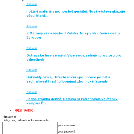
Aktuálně
I běžné materiály mohou být geniální. Nová výstava ukazuje
vědu, která…
Aktuálně
Z Ostravy až na východ Polska. Nový vlak otevírá cestu
Evropou
Aktuálně
Ostravské lesy se mění. Více vody, zeleně i prostoru pro
odpočinek
Aktuálně
Hukvaldy ožívají. Přeshraniční spolupráce pomáhá
zachraňovat hrad i připomínat zbojnické legendy
Aktuálně
Jedna stránka denně. Ostrava si zatrénovala ve čtení v
kampani Čti…
FRESH RADIO
Přihlaste se
Dobrý den, přihlašte se ke svému účtu.
your username
your password