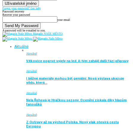
Forgot your password? Get help
Password recovery
Recover your password
your email
A password will be e-mailed to you.
Magazín NAŠE MĚSTO
Aktuálně
Aktuálně
Vítkovice poprvé vyjely na led. A-tým zahájil další fázi přípravy
Aktuálně
I běžné materiály mohou být geniální. Nová výstava ukazuje
vědu, která…
Aktuálně
Nela Řehová je Hráčkou sezony. Ocenění získala díky hlasům
fanoušků
Aktuálně
Z Ostravy až na východ Polska. Nový vlak otevírá cestu
Evropou