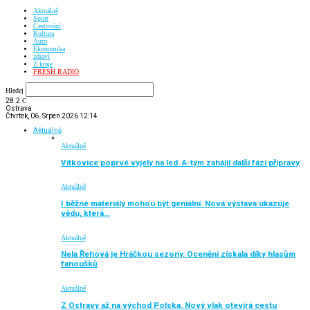
Aktuálně
Sport
Cestování
Kultura
Auto
Ekonomika
zdraví
Z kraje
FRESH RADIO
Hledej
28.2
C
Ostrava
Čtvrtek, 06. Srpen 2026 12:14
Aktuálně
Aktuálně
Vítkovice poprvé vyjely na led. A-tým zahájil další fázi přípravy
Aktuálně
I běžné materiály mohou být geniální. Nová výstava ukazuje
vědu, která…
Aktuálně
Nela Řehová je Hráčkou sezony. Ocenění získala díky hlasům
fanoušků
Aktuálně
Z Ostravy až na východ Polska. Nový vlak otevírá cestu