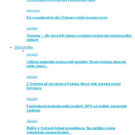
Auto moto
Do rozpálených ulic Ostravy vyjely kropicí vozy
Aktuálně
Ostrava – Jih chce být silnou součástí ostravské metropolitní
oblasti
Ekonomika
Aktuálně
I běžné materiály mohou být geniální. Nová výstava ukazuje
vědu, která…
Aktuálně
Z Ostravy až na východ Polska. Nový vlak otevírá cestu
Evropou
Aktuálně
Festivalová jízdenka měla úspěch. DPO se vydalo správným
směrem
Aktuálně
Řidiče v Ostravě čekají komplikace. Na začátku srpna
odstartuje oprava Rudné…