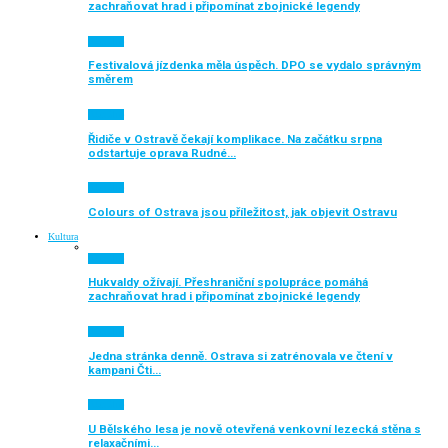
zachraňovat hrad i připomínat zbojnické legendy
Aktuálně
Festivalová jízdenka měla úspěch. DPO se vydalo správným
směrem
Aktuálně
Řidiče v Ostravě čekají komplikace. Na začátku srpna
odstartuje oprava Rudné…
Aktuálně
Colours of Ostrava jsou příležitost, jak objevit Ostravu
Kultura
Aktuálně
Hukvaldy ožívají. Přeshraniční spolupráce pomáhá
zachraňovat hrad i připomínat zbojnické legendy
Aktuálně
Jedna stránka denně. Ostrava si zatrénovala ve čtení v
kampani Čti…
Aktuálně
U Bělského lesa je nově otevřená venkovní lezecká stěna s
relaxačními…