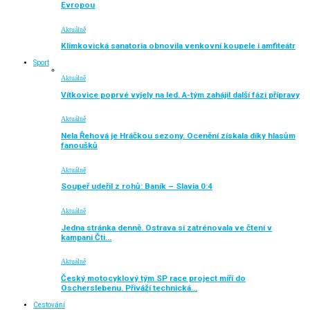
Evropou
Aktuálně
Klimkovická sanatoria obnovila venkovní koupele i amfiteátr
Sport
Aktuálně
Vítkovice poprvé vyjely na led. A-tým zahájil další fázi přípravy
Aktuálně
Nela Řehová je Hráčkou sezony. Ocenění získala díky hlasům
fanoušků
Aktuálně
Soupeř udeřil z rohů: Baník – Slavia 0:4
Aktuálně
Jedna stránka denně. Ostrava si zatrénovala ve čtení v
kampani Čti…
Aktuálně
Český motocyklový tým SP race project míří do
Oscherslebenu. Přiváží technická…
Cestování