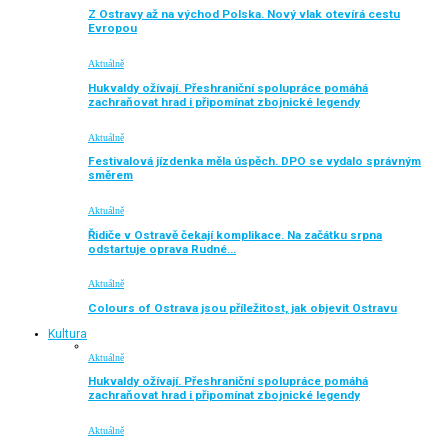
Z Ostravy až na východ Polska. Nový vlak otevírá cestu
Evropou
Aktuálně
Hukvaldy ožívají. Přeshraniční spolupráce pomáhá
zachraňovat hrad i připomínat zbojnické legendy
Aktuálně
Festivalová jízdenka měla úspěch. DPO se vydalo správným
směrem
Aktuálně
Řidiče v Ostravě čekají komplikace. Na začátku srpna
odstartuje oprava Rudné…
Aktuálně
Colours of Ostrava jsou příležitost, jak objevit Ostravu
Kultura
Aktuálně
Hukvaldy ožívají. Přeshraniční spolupráce pomáhá
zachraňovat hrad i připomínat zbojnické legendy
Aktuálně