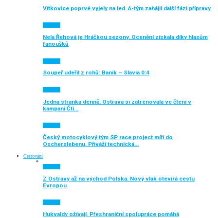
Vítkovice poprvé vyjely na led. A-tým zahájil další fázi přípravy
Aktuálně
Nela Řehová je Hráčkou sezony. Ocenění získala díky hlasům
fanoušků
Aktuálně
Soupeř udeřil z rohů: Baník – Slavia 0:4
Aktuálně
Jedna stránka denně. Ostrava si zatrénovala ve čtení v
kampani Čti…
Aktuálně
Český motocyklový tým SP race project míří do
Oscherslebenu. Přiváží technická…
Cestování
Aktuálně
Z Ostravy až na východ Polska. Nový vlak otevírá cestu
Evropou
Aktuálně
Hukvaldy ožívají. Přeshraniční spolupráce pomáhá