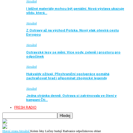
Aktuálně
I běžné materiály mohou být geniální. Nová výstava ukazuje
vědu, která…
Aktuálně
Z Ostravy až na východ Polska. Nový vlak otevírá cestu
Evropou
Aktuálně
Ostravské lesy se mění. Více vody, zeleně i prostoru pro
odpočinek
Aktuálně
Hukvaldy ožívají. Přeshraniční spolupráce pomáhá
zachraňovat hrad i připomínat zbojnické legendy
Aktuálně
Jedna stránka denně. Ostrava si zatrénovala ve čtení v
kampani Čti…
FRESH RADIO
Hlavní strana
Aktuálně
Kolem řeky Lučiny budují Radvanice odpočinkovou oblast