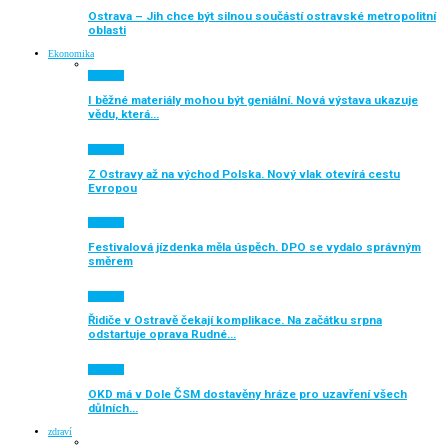
Ostrava – Jih chce být silnou součástí ostravské metropolitní
oblasti
Ekonomika
Aktuálně
I běžné materiály mohou být geniální. Nová výstava ukazuje
vědu, která…
Aktuálně
Z Ostravy až na východ Polska. Nový vlak otevírá cestu
Evropou
Aktuálně
Festivalová jízdenka měla úspěch. DPO se vydalo správným
směrem
Aktuálně
Řidiče v Ostravě čekají komplikace. Na začátku srpna
odstartuje oprava Rudné…
Aktuálně
OKD má v Dole ČSM dostavěny hráze pro uzavření všech
důlních…
zdraví