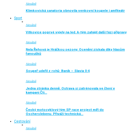
Aktuálně
Klimkovická sanatoria obnovila venkovní koupele i amfiteátr
Sport
Aktuálně
Vítkovice poprvé vyjely na led. A-tým zahájil další fázi přípravy
Aktuálně
Nela Řehová je Hráčkou sezony. Ocenění získala díky hlasům
fanoušků
Aktuálně
Soupeř udeřil z rohů: Baník – Slavia 0:4
Aktuálně
Jedna stránka denně. Ostrava si zatrénovala ve čtení v
kampani Čti…
Aktuálně
Český motocyklový tým SP race project míří do
Oscherslebenu. Přiváží technická…
Cestování
Aktuálně