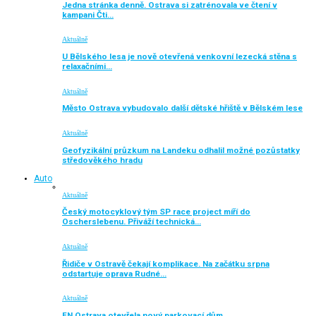
Jedna stránka denně. Ostrava si zatrénovala ve čtení v
kampani Čti…
Aktuálně
U Bělského lesa je nově otevřená venkovní lezecká stěna s
relaxačními…
Aktuálně
Město Ostrava vybudovalo další dětské hřiště v Bělském lese
Aktuálně
Geofyzikální průzkum na Landeku odhalil možné pozůstatky
středověkého hradu
Auto
Aktuálně
Český motocyklový tým SP race project míří do
Oscherslebenu. Přiváží technická…
Aktuálně
Řidiče v Ostravě čekají komplikace. Na začátku srpna
odstartuje oprava Rudné…
Aktuálně
FN Ostrava otevřela nový parkovací dům