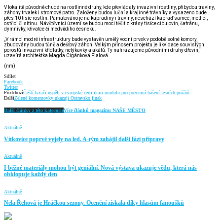
V lokalitě původně chudé na rostlinné druhy, kde převládaly invazivní rostliny, přibydou traviny,
záhony trvalek i stromové patro. Založeny budou luční a krajinné trávníky a vysazeno bude
přes 10 tisíc rostlin. Pamatováno je na kapradiny i traviny, neschází kapraď samec, metlici,
ostřici či sítinu. Návštěvníci území se budou moci těšit z krásy tisíce cibulovin, šafránu,
dymnivky, křivatce či medvědího česneku.
„V rámci modré infrastruktury bude vystavěn umělý vodní prvek v podobě solné komory,
zbudovány budou tůně a dešťový záhon. Velkým přínosem projektu je likvidace souvislých
porostů invazivní křídlatky, netýkavky a akátů. Ty nahrazujeme původními druhy dřevin,“
uzavírá architektka Magda Cigánková Fialová.
(nm)
Sdílet
Facebook
Twitter
Předchozí
Čeští hasiči uspěli v evropské certifikaci modulu pro pozemní hašení lesních požárů
Další
Zelené komentovky ukazují Ostravsko jinak
Další články z této kategorie
Více článků magazínu NAŠE MĚSTO
Aktuálně
Vítkovice poprvé vyjely na led. A-tým zahájil další fázi přípravy
Aktuálně
I běžné materiály mohou být geniální. Nová výstava ukazuje vědu, která nás
obklopuje každý den
Aktuálně
Nela Řehová je Hráčkou sezony. Ocenění získala díky hlasům fanoušků