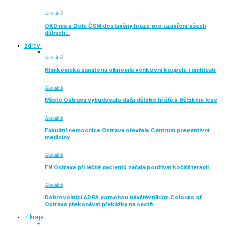
Aktuálně
OKD má v Dole ČSM dostavěny hráze pro uzavření všech
důlních…
zdraví
Aktuálně
Klimkovická sanatoria obnovila venkovní koupele i amfiteátr
Aktuálně
Město Ostrava vybudovalo další dětské hřiště v Bělském lese
Aktuálně
Fakultní nemocnice Ostrava otevřela Centrum preventivní
medicíny
Aktuálně
FN Ostrava při léčbě pacientů začala používat kočičí terapii
Aktuálně
Dobrovolníci ADRA pomohou návštěvníkům Colours of
Ostrava překonávat překážky na cestě…
Z kraje