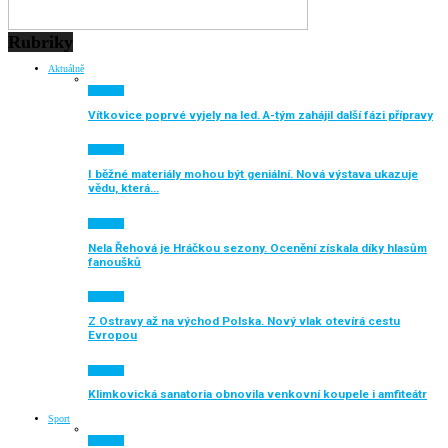
Rubriky
Aktuálně
Aktuálně
Vítkovice poprvé vyjely na led. A-tým zahájil další fázi přípravy
Aktuálně
I běžné materiály mohou být geniální. Nová výstava ukazuje
vědu, která…
Aktuálně
Nela Řehová je Hráčkou sezony. Ocenění získala díky hlasům
fanoušků
Aktuálně
Z Ostravy až na východ Polska. Nový vlak otevírá cestu
Evropou
Aktuálně
Klimkovická sanatoria obnovila venkovní koupele i amfiteátr
Sport
Aktuálně