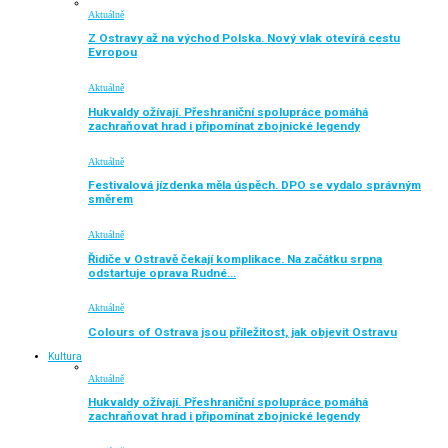
Aktuálně
Z Ostravy až na východ Polska. Nový vlak otevírá cestu
Evropou
Aktuálně
Hukvaldy ožívají. Přeshraniční spolupráce pomáhá
zachraňovat hrad i připomínat zbojnické legendy
Aktuálně
Festivalová jízdenka měla úspěch. DPO se vydalo správným
směrem
Aktuálně
Řidiče v Ostravě čekají komplikace. Na začátku srpna
odstartuje oprava Rudné…
Aktuálně
Colours of Ostrava jsou příležitost, jak objevit Ostravu
Kultura
Aktuálně
Hukvaldy ožívají. Přeshraniční spolupráce pomáhá
zachraňovat hrad i připomínat zbojnické legendy