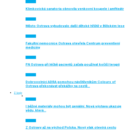
Aktuálně
Klimkovická sanatoria obnovila venkovní koupele i amfiteátr
Aktuálně
Město Ostrava vybudovalo další dětské hřiště v Bělském lese
Aktuálně
Fakultní nemocnice Ostrava otevřela Centrum preventivní
medicíny
Aktuálně
FN Ostrava při léčbě pacientů začala používat kočičí terapii
Aktuálně
Dobrovolníci ADRA pomohou návštěvníkům Colours of
Ostrava překonávat překážky na cestě…
Z kraje
Aktuálně
I běžné materiály mohou být geniální. Nová výstava ukazuje
vědu, která…
Aktuálně
Z Ostravy až na východ Polska. Nový vlak otevírá cestu