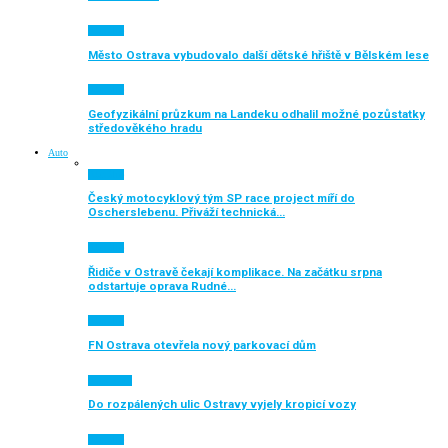
Aktuálně
Město Ostrava vybudovalo další dětské hřiště v Bělském lese
Aktuálně
Geofyzikální průzkum na Landeku odhalil možné pozůstatky
středověkého hradu
Auto
Aktuálně
Český motocyklový tým SP race project míří do
Oscherslebenu. Přiváží technická…
Aktuálně
Řidiče v Ostravě čekají komplikace. Na začátku srpna
odstartuje oprava Rudné…
Aktuálně
FN Ostrava otevřela nový parkovací dům
Auto moto
Do rozpálených ulic Ostravy vyjely kropicí vozy
Aktuálně