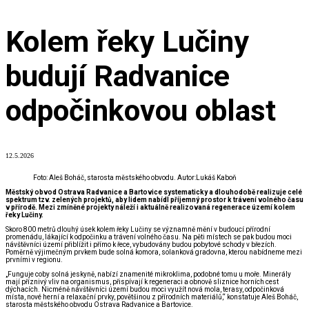
Kolem řeky Lučiny
budují Radvanice
odpočinkovou oblast
12.5.2026
Foto: Aleš Boháč, starosta městského obvodu. Autor:Lukáš Kaboň
Městský obvod Ostrava Radvanice a Bartovice systematicky a dlouhodobě realizuje celé
spektrum tzv. zelených projektů, aby lidem nabídl příjemný prostor k trávení volného času
v přírodě. Mezi zmíněné projekty náleží i aktuálně realizovaná regenerace území kolem
řeky Lučiny.
Skoro 800 metrů dlouhý úsek kolem řeky Lučiny se významně mění v budoucí přírodní
promenádu, lákající k odpočinku a trávení volného času. Na pěti místech se pak budou moci
návštěvníci území přiblížit i přímo k řece, vybudovány budou pobytové schody v březích.
Poměrně výjimečným prvkem bude solná komora, solanková gradovna, kterou nabídneme mezi
prvními v regionu.
„Funguje coby solná jeskyně, nabízí znamenité mikroklima, podobné tomu u moře. Minerály
mají příznivý vliv na organismus, přispívají k regeneraci a obnově sliznice horních cest
dýchacích. Nicméně návštěvníci území budou moci využít nová mola, terasy, odpočinková
místa, nové herní a relaxační prvky, povětšinou z přírodních materiálů,“ konstatuje Aleš Boháč,
starosta městského obvodu Ostrava Radvanice a Bartovice.