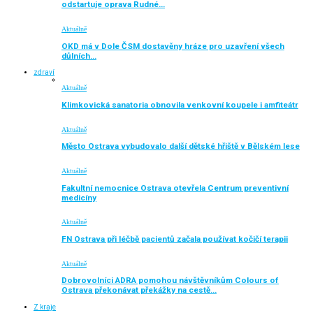
odstartuje oprava Rudné…
Aktuálně
OKD má v Dole ČSM dostavěny hráze pro uzavření všech
důlních…
zdraví
Aktuálně
Klimkovická sanatoria obnovila venkovní koupele i amfiteátr
Aktuálně
Město Ostrava vybudovalo další dětské hřiště v Bělském lese
Aktuálně
Fakultní nemocnice Ostrava otevřela Centrum preventivní
medicíny
Aktuálně
FN Ostrava při léčbě pacientů začala používat kočičí terapii
Aktuálně
Dobrovolníci ADRA pomohou návštěvníkům Colours of
Ostrava překonávat překážky na cestě…
Z kraje