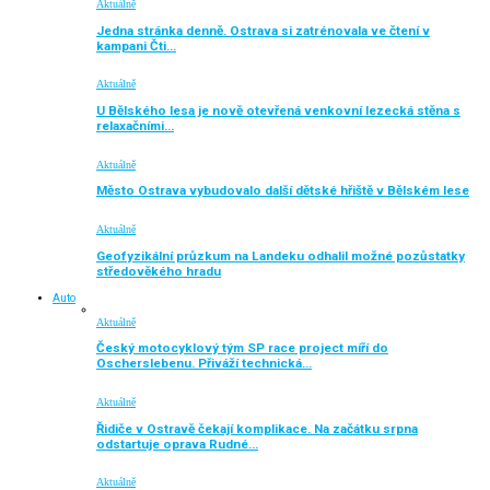
Aktuálně
Jedna stránka denně. Ostrava si zatrénovala ve čtení v
kampani Čti…
Aktuálně
U Bělského lesa je nově otevřená venkovní lezecká stěna s
relaxačními…
Aktuálně
Město Ostrava vybudovalo další dětské hřiště v Bělském lese
Aktuálně
Geofyzikální průzkum na Landeku odhalil možné pozůstatky
středověkého hradu
Auto
Aktuálně
Český motocyklový tým SP race project míří do
Oscherslebenu. Přiváží technická…
Aktuálně
Řidiče v Ostravě čekají komplikace. Na začátku srpna
odstartuje oprava Rudné…
Aktuálně