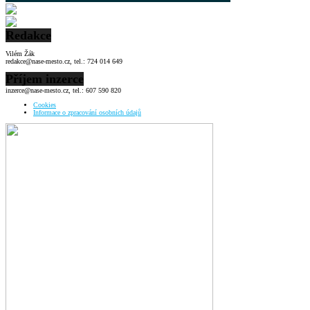
Redakce
Vilém Žák
redakce@nase-mesto.cz, tel.: 724 014 649
Příjem inzerce
inzerce@nase-mesto.cz, tel.: 607 590 820
Cookies
Informace o zpracování osobních údajů