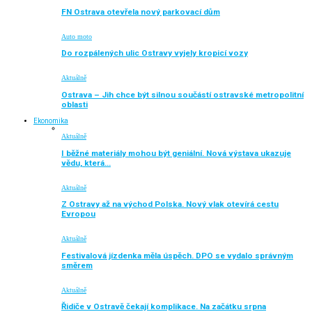
FN Ostrava otevřela nový parkovací dům
Auto moto
Do rozpálených ulic Ostravy vyjely kropicí vozy
Aktuálně
Ostrava – Jih chce být silnou součástí ostravské metropolitní
oblasti
Ekonomika
Aktuálně
I běžné materiály mohou být geniální. Nová výstava ukazuje
vědu, která…
Aktuálně
Z Ostravy až na východ Polska. Nový vlak otevírá cestu
Evropou
Aktuálně
Festivalová jízdenka měla úspěch. DPO se vydalo správným
směrem
Aktuálně
Řidiče v Ostravě čekají komplikace. Na začátku srpna