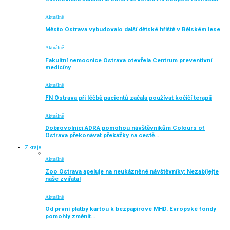
Aktuálně
Město Ostrava vybudovalo další dětské hřiště v Bělském lese
Aktuálně
Fakultní nemocnice Ostrava otevřela Centrum preventivní
medicíny
Aktuálně
FN Ostrava při léčbě pacientů začala používat kočičí terapii
Aktuálně
Dobrovolníci ADRA pomohou návštěvníkům Colours of
Ostrava překonávat překážky na cestě…
Z kraje
Aktuálně
Zoo Ostrava apeluje na neukázněné návštěvníky: Nezabíjejte
naše zvířata!
Aktuálně
Od první platby kartou k bezpapírové MHD. Evropské fondy
pomohly změnit…