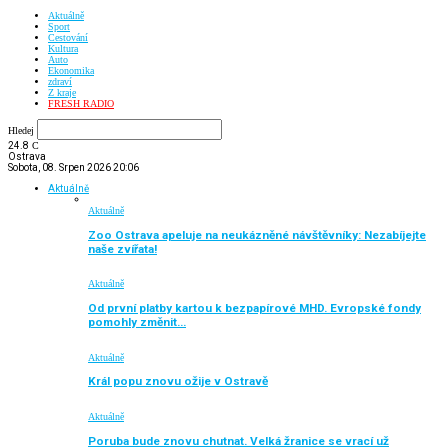
Aktuálně
Sport
Cestování
Kultura
Auto
Ekonomika
zdraví
Z kraje
FRESH RADIO
Hledej
24.8
C
Ostrava
Sobota, 08. Srpen 2026 20:06
Aktuálně
Aktuálně
Zoo Ostrava apeluje na neukázněné návštěvníky: Nezabíjejte
naše zvířata!
Aktuálně
Od první platby kartou k bezpapírové MHD. Evropské fondy
pomohly změnit…
Aktuálně
Král popu znovu ožije v Ostravě
Aktuálně
Poruba bude znovu chutnat. Velká žranice se vrací už