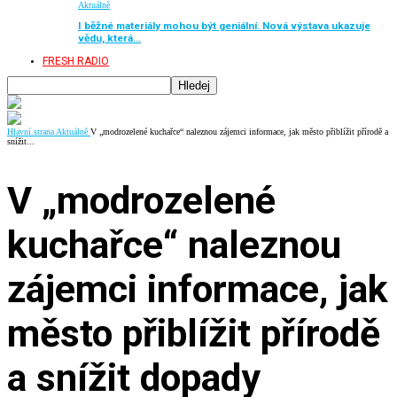
Aktuálně
I běžné materiály mohou být geniální. Nová výstava ukazuje
vědu, která…
FRESH RADIO
Hlavní strana
Aktuálně
V „modrozelené kuchařce“ naleznou zájemci informace, jak město přiblížit přírodě a
snížit...
V „modrozelené
kuchařce“ naleznou
zájemci informace, jak
město přiblížit přírodě
a snížit dopady