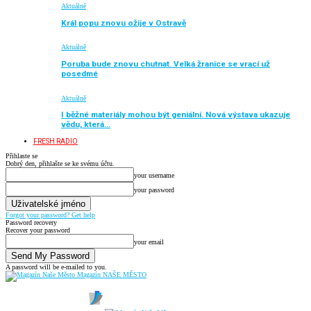
Aktuálně
Král popu znovu ožije v Ostravě
Aktuálně
Poruba bude znovu chutnat. Velká žranice se vrací už
posedmé
Aktuálně
I běžné materiály mohou být geniální. Nová výstava ukazuje
vědu, která…
FRESH RADIO
Přihlaste se
Dobrý den, přihlašte se ke svému účtu.
your username
your password
Forgot your password? Get help
Password recovery
Recover your password
your email
A password will be e-mailed to you.
Magazín NAŠE MĚSTO