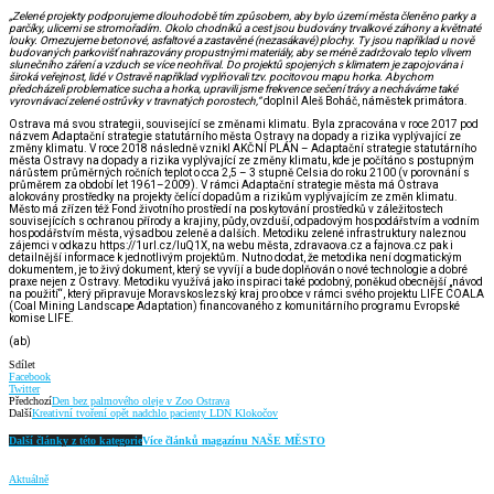
„Zelené projekty podporujeme dlouhodobě tím způsobem, aby bylo území města členěno parky a
parčíky, ulicemi se stromořadím. Okolo chodníků a cest jsou budovány trvalkové záhony a květnaté
louky. Omezujeme betonové, asfaltové a zastavěné (nezasákavé) plochy. Ty jsou například u nově
budovaných parkovišť nahrazovány propustnými materiály, aby se méně zadržovalo teplo vlivem
slunečního záření a vzduch se více neohříval. Do projektů spojených s klimatem je zapojována i
široká veřejnost, lidé v Ostravě například vyplňovali tzv. pocitovou mapu horka. Abychom
předcházeli problematice sucha a horka, upravili jsme frekvence sečení trávy a necháváme také
vyrovnávací zelené ostrůvky v travnatých porostech,“
doplnil Aleš Boháč, náměstek primátora.
Ostrava má svou strategii, související se změnami klimatu. Byla zpracována v roce 2017 pod
názvem Adaptační strategie statutárního města Ostravy na dopady a rizika vyplývající ze
změny klimatu. V roce 2018 následně vznikl AKČNÍ PLÁN – Adaptační strategie statutárního
města Ostravy na dopady a rizika vyplývající ze změny klimatu, kde je počítáno s postupným
nárůstem průměrných ročních teplot o cca 2,5 – 3 stupně Celsia do roku 2100 (v porovnání s
průměrem za období let 1961–2009). V rámci Adaptační strategie města má Ostrava
alokovány prostředky na projekty čelící dopadům a rizikům vyplývajícím ze změn klimatu.
Město má zřízen též Fond životního prostředí na poskytování prostředků v záležitostech
souvisejících s ochranou přírody a krajiny, půdy, ovzduší, odpadovým hospodářstvím a vodním
hospodářstvím města, výsadbou zeleně a dalších. Metodiku zelené infrastruktury naleznou
zájemci v odkazu https://1url.cz/luQ1X, na webu města, zdravaova.cz a fajnova.cz pak i
detailnější informace k jednotlivým projektům. Nutno dodat, že metodika není dogmatickým
dokumentem, je to živý dokument, který se vyvíjí a bude doplňován o nové technologie a dobré
praxe nejen z Ostravy. Metodiku využívá jako inspiraci také podobný, poněkud obecnější „návod
na použití“, který připravuje Moravskoslezský kraj pro obce v rámci svého projektu LIFE COALA
(Coal Mining Landscape Adaptation) financovaného z komunitárního programu Evropské
komise LIFE.
(ab)
Sdílet
Facebook
Twitter
Předchozí
Den bez palmového oleje v Zoo Ostrava
Další
Kreativní tvoření opět nadchlo pacienty LDN Klokočov
Další články z této kategorie
Více článků magazínu NAŠE MĚSTO
Aktuálně