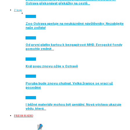
Ostrava překonávat překážky na cestě…
Z kraje
Aktuálně
Zoo Ostrava apeluje na neukázněné návštěvníky: Nezabíjejte
naše zvířata!
Aktuálně
Od první platby kartou k bezpapírové MHD. Evropské fondy
pomohly změnit…
Aktuálně
Král popu znovu ožije v Ostravě
Aktuálně
Poruba bude znovu chutnat. Velká žranice se vrací už
posedmé
Aktuálně
I běžné materiály mohou být geniální. Nová výstava ukazuje
vědu, která…
FRESH RADIO