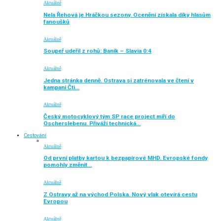
Aktuálně
Nela Řehová je Hráčkou sezony. Ocenění získala díky hlasům
fanoušků
Aktuálně
Soupeř udeřil z rohů: Baník – Slavia 0:4
Aktuálně
Jedna stránka denně. Ostrava si zatrénovala ve čtení v
kampani Čti…
Aktuálně
Český motocyklový tým SP race project míří do
Oscherslebenu. Přiváží technická…
Cestování
Aktuálně
Od první platby kartou k bezpapírové MHD. Evropské fondy
pomohly změnit…
Aktuálně
Z Ostravy až na východ Polska. Nový vlak otevírá cestu
Evropou
Aktuálně