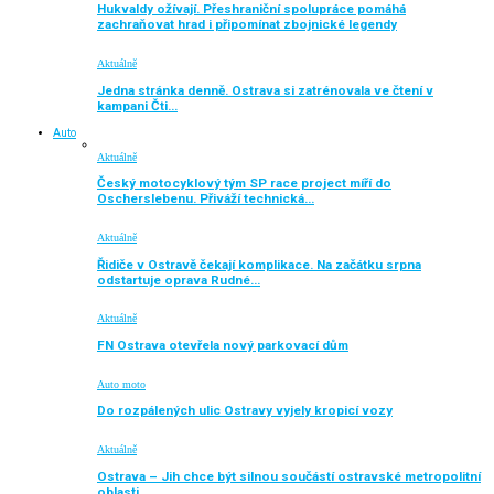
Hukvaldy ožívají. Přeshraniční spolupráce pomáhá
zachraňovat hrad i připomínat zbojnické legendy
Aktuálně
Jedna stránka denně. Ostrava si zatrénovala ve čtení v
kampani Čti…
Auto
Aktuálně
Český motocyklový tým SP race project míří do
Oscherslebenu. Přiváží technická…
Aktuálně
Řidiče v Ostravě čekají komplikace. Na začátku srpna
odstartuje oprava Rudné…
Aktuálně
FN Ostrava otevřela nový parkovací dům
Auto moto
Do rozpálených ulic Ostravy vyjely kropicí vozy
Aktuálně
Ostrava – Jih chce být silnou součástí ostravské metropolitní
oblasti