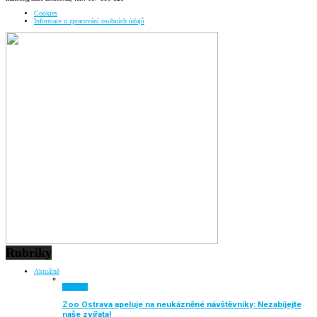
Cookies
Informace o zpracování osobních údajů
Rubriky
Aktuálně
Aktuálně
Zoo Ostrava apeluje na neukázněné návštěvníky: Nezabíjejte
naše zvířata!