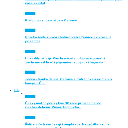
naše zvířata!
Aktuálně
Král popu znovu ožije v Ostravě
Aktuálně
Poruba bude znovu chutnat. Velká žranice se vrací už
posedmé
Aktuálně
Hukvaldy ožívají. Přeshraniční spolupráce pomáhá
zachraňovat hrad i připomínat zbojnické legendy
Aktuálně
Jedna stránka denně. Ostrava si zatrénovala ve čtení v
kampani Čti…
Auto
Aktuálně
Český motocyklový tým SP race project míří do
Oscherslebenu. Přiváží technická…
Aktuálně
Řidiče v Ostravě čekají komplikace. Na začátku srpna