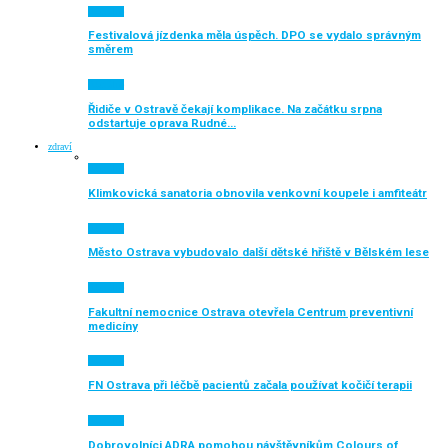
Aktuálně
Festivalová jízdenka měla úspěch. DPO se vydalo správným
směrem
Aktuálně
Řidiče v Ostravě čekají komplikace. Na začátku srpna
odstartuje oprava Rudné…
zdraví
Aktuálně
Klimkovická sanatoria obnovila venkovní koupele i amfiteátr
Aktuálně
Město Ostrava vybudovalo další dětské hřiště v Bělském lese
Aktuálně
Fakultní nemocnice Ostrava otevřela Centrum preventivní
medicíny
Aktuálně
FN Ostrava při léčbě pacientů začala používat kočičí terapii
Aktuálně
Dobrovolníci ADRA pomohou návštěvníkům Colours of