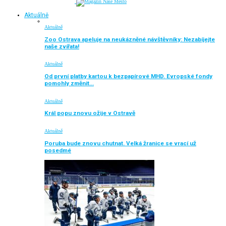
Aktuálně
Aktuálně
Zoo Ostrava apeluje na neukázněné návštěvníky: Nezabíjejte
naše zvířata!
Aktuálně
Od první platby kartou k bezpapírové MHD. Evropské fondy
pomohly změnit…
Aktuálně
Král popu znovu ožije v Ostravě
Aktuálně
Poruba bude znovu chutnat. Velká žranice se vrací už
posedmé