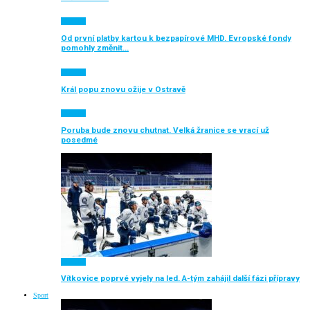
Aktuálně
Od první platby kartou k bezpapírové MHD. Evropské fondy
pomohly změnit…
Aktuálně
Král popu znovu ožije v Ostravě
Aktuálně
Poruba bude znovu chutnat. Velká žranice se vrací už
posedmé
Aktuálně
Vítkovice poprvé vyjely na led. A-tým zahájil další fázi přípravy
Sport