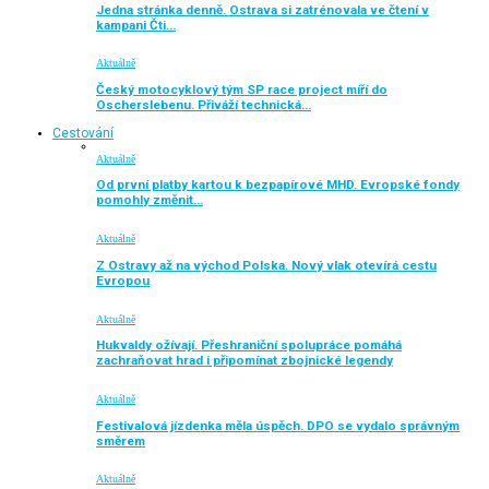
Jedna stránka denně. Ostrava si zatrénovala ve čtení v
kampani Čti…
Aktuálně
Český motocyklový tým SP race project míří do
Oscherslebenu. Přiváží technická…
Cestování
Aktuálně
Od první platby kartou k bezpapírové MHD. Evropské fondy
pomohly změnit…
Aktuálně
Z Ostravy až na východ Polska. Nový vlak otevírá cestu
Evropou
Aktuálně
Hukvaldy ožívají. Přeshraniční spolupráce pomáhá
zachraňovat hrad i připomínat zbojnické legendy
Aktuálně
Festivalová jízdenka měla úspěch. DPO se vydalo správným
směrem
Aktuálně