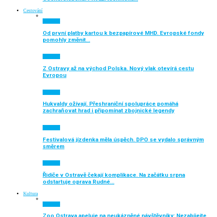
Cestování
Aktuálně
Od první platby kartou k bezpapírové MHD. Evropské fondy
pomohly změnit…
Aktuálně
Z Ostravy až na východ Polska. Nový vlak otevírá cestu
Evropou
Aktuálně
Hukvaldy ožívají. Přeshraniční spolupráce pomáhá
zachraňovat hrad i připomínat zbojnické legendy
Aktuálně
Festivalová jízdenka měla úspěch. DPO se vydalo správným
směrem
Aktuálně
Řidiče v Ostravě čekají komplikace. Na začátku srpna
odstartuje oprava Rudné…
Kultura
Aktuálně
Zoo Ostrava apeluje na neukázněné návštěvníky: Nezabíjejte