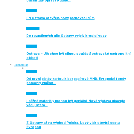
odstartuje oprava Rudné…
Aktuálně
FN Ostrava otevřela nový parkovací dům
Auto moto
Do rozpálených ulic Ostravy vyjely kropicí vozy
Aktuálně
Ostrava – Jih chce být silnou součástí ostravské metropolitní
oblasti
Ekonomika
Aktuálně
Od první platby kartou k bezpapírové MHD. Evropské fondy
pomohly změnit…
Aktuálně
I běžné materiály mohou být geniální. Nová výstava ukazuje
vědu, která…
Aktuálně
Z Ostravy až na východ Polska. Nový vlak otevírá cestu
Evropou