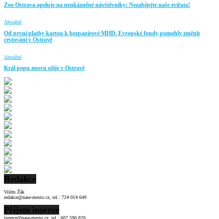
Zoo Ostrava apeluje na neukázněné návštěvníky: Nezabíjejte naše zvířata!
Aktuálně
Od první platby kartou k bezpapírové MHD. Evropské fondy pomohly změnit
cestování v Ostravě
Aktuálně
Král popu znovu ožije v Ostravě
Redakce
Vilém Žák
redakce@nase-mesto.cz, tel.: 724 014 649
Příjem inzerce
inzerce@nase-mesto.cz, tel.: 607 590 820