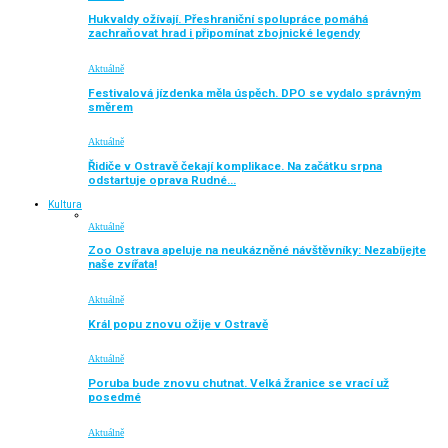
Hukvaldy ožívají. Přeshraniční spolupráce pomáhá
zachraňovat hrad i připomínat zbojnické legendy
Aktuálně
Festivalová jízdenka měla úspěch. DPO se vydalo správným
směrem
Aktuálně
Řidiče v Ostravě čekají komplikace. Na začátku srpna
odstartuje oprava Rudné…
Kultura
Aktuálně
Zoo Ostrava apeluje na neukázněné návštěvníky: Nezabíjejte
naše zvířata!
Aktuálně
Král popu znovu ožije v Ostravě
Aktuálně
Poruba bude znovu chutnat. Velká žranice se vrací už
posedmé
Aktuálně