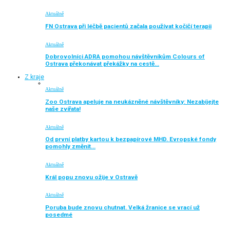
Aktuálně
FN Ostrava při léčbě pacientů začala používat kočičí terapii
Aktuálně
Dobrovolníci ADRA pomohou návštěvníkům Colours of
Ostrava překonávat překážky na cestě…
Z kraje
Aktuálně
Zoo Ostrava apeluje na neukázněné návštěvníky: Nezabíjejte
naše zvířata!
Aktuálně
Od první platby kartou k bezpapírové MHD. Evropské fondy
pomohly změnit…
Aktuálně
Král popu znovu ožije v Ostravě
Aktuálně
Poruba bude znovu chutnat. Velká žranice se vrací už
posedmé