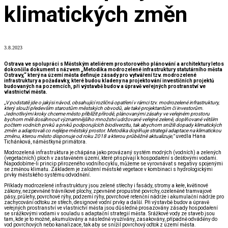
klimatických změn
3.8.2023
Ostrava ve spolupráci s Městským ateliérem prostorového plánování a architektury letos
dokončila dokument s názvem „Metodika modrozelené infrastruktury statutárního města
Ostravy,“ který na území města definuje zásady pro vytváření tzv. modrozelené
infrastruktury a požadavky, které budou kladeny na projektování investičních projektů
budovaných na pozemcích, při výstavbě budov a úpravě veřejných prostranství ve
vlastnictví města.
„V podstatě jde o jakýsi návod, obsahující rozličná opatření v rámci tzv. modrozelené infrastruktury,
který slouží především starostům městských obvodů, ale také projektantům či investorům.
Jednotlivými kroky chceme město přiblížit přírodě, plánovanými zásahy ve veřejném prostoru
bychom měli dosáhnout významnějšího množství udržované veřejné zeleně, doplňované větším
počtem vodních prvků a prvků podporujících biodiverzitu, tak abychom snížili dopady klimatických
změn a adaptovali co nejlépe městský prostor. Metodika doplňuje strategii adaptace na klimatickou
změnu, kterou město disponuje od roku 2018 a kterou průběžně aktualizuje,“
uvedla Hana
Tichánková, náměstkyně primátora.
Modrozelená infrastruktura je chápána jako provázaný systém modrých (vodních) a zelených
(vegetačních) ploch v zastavěném území, které přispívají k hospodaření s dešťovými vodami.
Napodobíme-li princip přirozeného vodního cyklu, můžeme se vyrovnávat s negativy spojenými
se změnou klimatu. Základem je založení městské vegetace v kombinaci s hydrologickými
prvky městského systému odvodnění.
Příklady modrozelené infrastruktury jsou zelené střechy i fasády, stromy a keře, květinové
zákony, nezpevněné trávníkové plochy, zpevněné propustné povrchy, ozeleněné tramvajové
pásy, průlehy, povrchové rýhy, podzemí rýhy, povrchové retenční nádrže i akumulační nádrže pro
zachycování odtoku ze střech, designové vodní prvky a další. Při výstavbě budov a úpravě
veřejných prostranství ve vlastnictví města jsou důsledně prosazovány zásady hospodaření
se srážkovými vodami v souladu s adaptační strategií města. Srážkové vody ze staveb jsou
tam, kde je to možné, akumulovány a následně využívány, zasakovány, případně odváděny do
vod povrchových nebo kanalizace, tak aby se snížil povrchový odtok z území města.