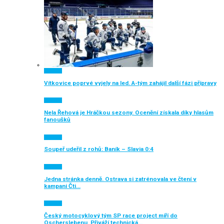
Aktuálně
Vítkovice poprvé vyjely na led. A-tým zahájil další fázi přípravy
Aktuálně
Nela Řehová je Hráčkou sezony. Ocenění získala díky hlasům
fanoušků
Aktuálně
Soupeř udeřil z rohů: Baník – Slavia 0:4
Aktuálně
Jedna stránka denně. Ostrava si zatrénovala ve čtení v
kampani Čti…
Aktuálně
Český motocyklový tým SP race project míří do
Oscherslebenu. Přiváží technická…