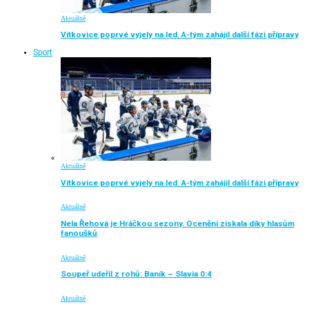
Aktuálně
Vítkovice poprvé vyjely na led. A-tým zahájil další fázi přípravy
Sport
Aktuálně
Vítkovice poprvé vyjely na led. A-tým zahájil další fázi přípravy
Aktuálně
Nela Řehová je Hráčkou sezony. Ocenění získala díky hlasům
fanoušků
Aktuálně
Soupeř udeřil z rohů: Baník – Slavia 0:4
Aktuálně