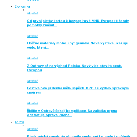
Ekonomika
Aktuálně
Od první platby kartou k bezpapírové MHD. Evropské fondy
pomohly změnit…
Aktuálně
I běžné materiály mohou být geniální. Nová výstava ukazuje
vědu, která…
Aktuálně
Z Ostravy až na východ Polska. Nový vlak otevírá cestu
Evropou
Aktuálně
Festivalová jízdenka měla úspěch. DPO se vydalo správným
směrem
Aktuálně
Řidiče v Ostravě čekají komplikace. Na začátku srpna
odstartuje oprava Rudné…
zdraví
Aktuálně
Klimkovická sanatoria obnovila venkovní koupele i amfiteátr