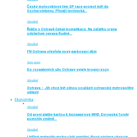
Český motocyklový tým SP race project míří do
Oscherslebenu. Přiváží technická…
Aktuálně
Řidiče v Ostravě čekají komplikace. Na začátku srpna
odstartuje oprava Rudné…
Aktuálně
FN Ostrava otevřela nový parkovací dům
Auto moto
Do rozpálených ulic Ostravy vyjely kropicí vozy
Aktuálně
Ostrava – Jih chce být silnou součástí ostravské metropolitní
oblasti
Ekonomika
Aktuálně
Od první platby kartou k bezpapírové MHD. Evropské fondy
pomohly změnit…
Aktuálně
I běžné materiály mohou být geniální. Nová výstava ukazuje