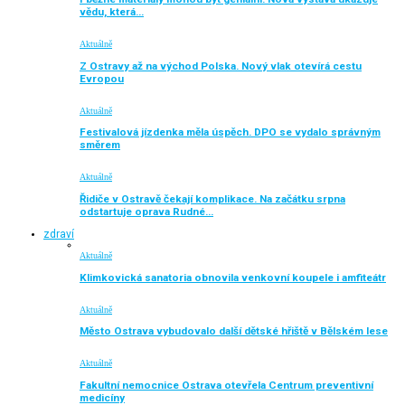
vědu, která…
Aktuálně
Z Ostravy až na východ Polska. Nový vlak otevírá cestu
Evropou
Aktuálně
Festivalová jízdenka měla úspěch. DPO se vydalo správným
směrem
Aktuálně
Řidiče v Ostravě čekají komplikace. Na začátku srpna
odstartuje oprava Rudné…
zdraví
Aktuálně
Klimkovická sanatoria obnovila venkovní koupele i amfiteátr
Aktuálně
Město Ostrava vybudovalo další dětské hřiště v Bělském lese
Aktuálně
Fakultní nemocnice Ostrava otevřela Centrum preventivní
medicíny