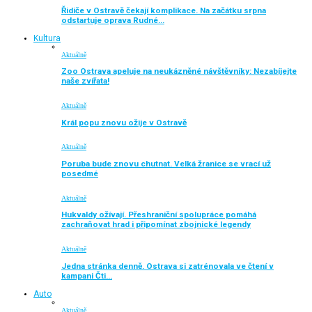
Řidiče v Ostravě čekají komplikace. Na začátku srpna
odstartuje oprava Rudné…
Kultura
Aktuálně
Zoo Ostrava apeluje na neukázněné návštěvníky: Nezabíjejte
naše zvířata!
Aktuálně
Král popu znovu ožije v Ostravě
Aktuálně
Poruba bude znovu chutnat. Velká žranice se vrací už
posedmé
Aktuálně
Hukvaldy ožívají. Přeshraniční spolupráce pomáhá
zachraňovat hrad i připomínat zbojnické legendy
Aktuálně
Jedna stránka denně. Ostrava si zatrénovala ve čtení v
kampani Čti…
Auto
Aktuálně