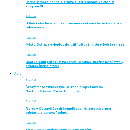
Jedna stránka denně. Ostrava si zatrénovala ve čtení v
kampani Čti…
Aktuálně
U Bělského lesa je nově otevřená venkovní lezecká stěna s
relaxačními…
Aktuálně
Město Ostrava vybudovalo další dětské hřiště v Bělském lese
Aktuálně
Geofyzikální průzkum na Landeku odhalil možné pozůstatky
středověkého hradu
Auto
Aktuálně
Český motocyklový tým SP race project míří do
Oscherslebenu. Přiváží technická…
Aktuálně
Řidiče v Ostravě čekají komplikace. Na začátku srpna
odstartuje oprava Rudné…
Aktuálně
FN Ostrava otevřela nový parkovací dům