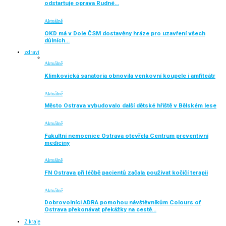
odstartuje oprava Rudné…
Aktuálně
OKD má v Dole ČSM dostavěny hráze pro uzavření všech
důlních…
zdraví
Aktuálně
Klimkovická sanatoria obnovila venkovní koupele i amfiteátr
Aktuálně
Město Ostrava vybudovalo další dětské hřiště v Bělském lese
Aktuálně
Fakultní nemocnice Ostrava otevřela Centrum preventivní
medicíny
Aktuálně
FN Ostrava při léčbě pacientů začala používat kočičí terapii
Aktuálně
Dobrovolníci ADRA pomohou návštěvníkům Colours of
Ostrava překonávat překážky na cestě…
Z kraje