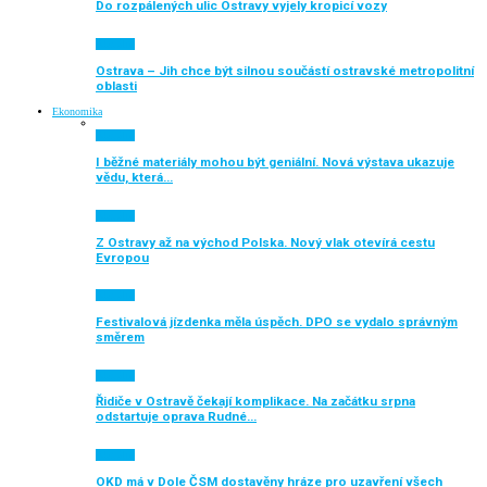
Do rozpálených ulic Ostravy vyjely kropicí vozy
Aktuálně
Ostrava – Jih chce být silnou součástí ostravské metropolitní
oblasti
Ekonomika
Aktuálně
I běžné materiály mohou být geniální. Nová výstava ukazuje
vědu, která…
Aktuálně
Z Ostravy až na východ Polska. Nový vlak otevírá cestu
Evropou
Aktuálně
Festivalová jízdenka měla úspěch. DPO se vydalo správným
směrem
Aktuálně
Řidiče v Ostravě čekají komplikace. Na začátku srpna
odstartuje oprava Rudné…
Aktuálně
OKD má v Dole ČSM dostavěny hráze pro uzavření všech