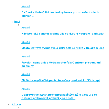
Aktuálně
OKD má v Dole ČSM dostavěny hráze pro uzavření všech
důlních…
zdraví
Aktuálně
Klimkovická sanatoria obnovila venkovní koupele i amfiteátr
Aktuálně
Město Ostrava vybudovalo další dětské hřiště v Bělském lese
Aktuálně
Fakultní nemocnice Ostrava otevřela Centrum preventivní
medicíny
Aktuálně
FN Ostrava při léčbě pacientů začala používat kočičí terapii
Aktuálně
Dobrovolníci ADRA pomohou návštěvníkům Colours of
Ostrava překonávat překážky na cestě…
Z kraje