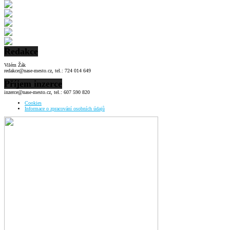
Redakce
Vilém Žák
redakce@nase-mesto.cz, tel.: 724 014 649
Příjem inzerce
inzerce@nase-mesto.cz, tel.: 607 590 820
Cookies
Informace o zpracování osobních údajů