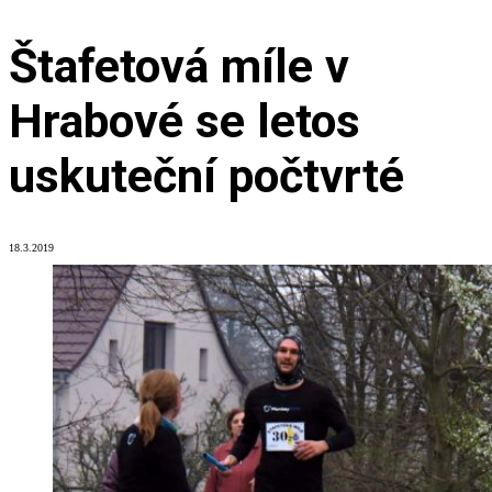
Štafetová míle v
Hrabové se letos
uskuteční počtvrté
18.3.2019