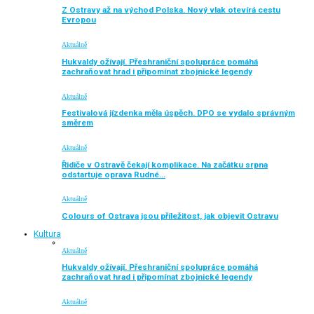
Z Ostravy až na východ Polska. Nový vlak otevírá cestu
Evropou
Aktuálně
Hukvaldy ožívají. Přeshraniční spolupráce pomáhá
zachraňovat hrad i připomínat zbojnické legendy
Aktuálně
Festivalová jízdenka měla úspěch. DPO se vydalo správným
směrem
Aktuálně
Řidiče v Ostravě čekají komplikace. Na začátku srpna
odstartuje oprava Rudné…
Aktuálně
Colours of Ostrava jsou příležitost, jak objevit Ostravu
Kultura
Aktuálně
Hukvaldy ožívají. Přeshraniční spolupráce pomáhá
zachraňovat hrad i připomínat zbojnické legendy
Aktuálně