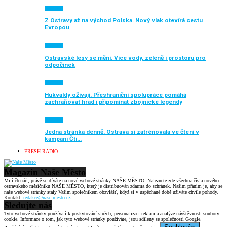
Aktuálně
Z Ostravy až na východ Polska. Nový vlak otevírá cestu
Evropou
Aktuálně
Ostravské lesy se mění. Více vody, zeleně i prostoru pro
odpočinek
Aktuálně
Hukvaldy ožívají. Přeshraniční spolupráce pomáhá
zachraňovat hrad i připomínat zbojnické legendy
Aktuálně
Jedna stránka denně. Ostrava si zatrénovala ve čtení v
kampani Čti…
FRESH RADIO
Magazín Naše Město
Milí čtenáři, právě se díváte na nové webové stránky NAŠE MĚSTO. Naleznete zde všechna čísla nového
ostravského měsíčníku NAŠE MĚSTO, který je distribuován zdarma do schránek. Naším přáním je, aby se
naše webové stránky staly Vaším společníkem obzvlášť, když si v uspěchané době užíváte chvíle pohody.
Kontakt:
redakce@nase-mesto.cz
Sledujte nás
Tyto webové stránky používají k poskytování služeb, personalizaci reklam a analýze návštěvnosti soubory
cookie. Informace o tom, jak tyto webové stránky používáte, jsou sdíleny se společností Google.