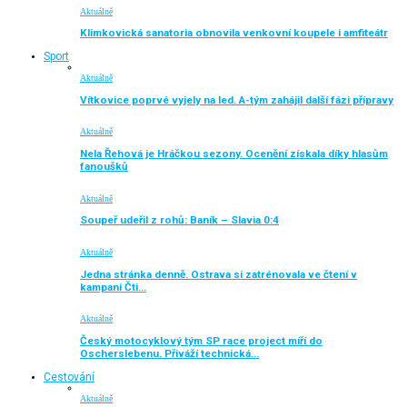
Aktuálně
Klimkovická sanatoria obnovila venkovní koupele i amfiteátr
Sport
Aktuálně
Vítkovice poprvé vyjely na led. A-tým zahájil další fázi přípravy
Aktuálně
Nela Řehová je Hráčkou sezony. Ocenění získala díky hlasům
fanoušků
Aktuálně
Soupeř udeřil z rohů: Baník – Slavia 0:4
Aktuálně
Jedna stránka denně. Ostrava si zatrénovala ve čtení v
kampani Čti…
Aktuálně
Český motocyklový tým SP race project míří do
Oscherslebenu. Přiváží technická…
Cestování
Aktuálně