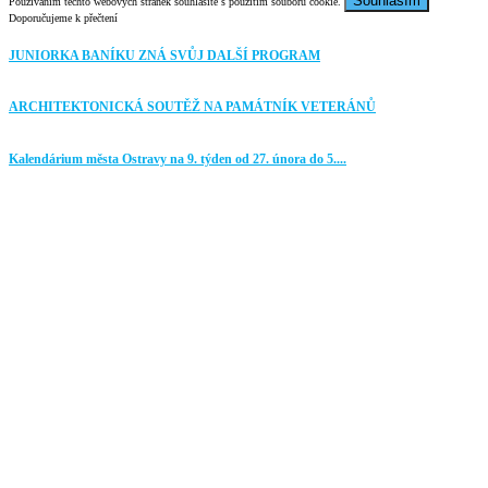
Souhlasím
Používáním těchto webových stránek souhlasíte s použitím souborů cookie.
Doporučujeme k přečtení
JUNIORKA BANÍKU ZNÁ SVŮJ DALŠÍ PROGRAM
ARCHITEKTONICKÁ SOUTĚŽ NA PAMÁTNÍK VETERÁNŮ
Kalendárium města Ostravy na 9. týden od 27. února do 5....