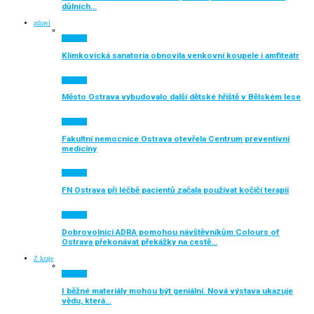
důlních…
zdraví
Aktuálně
Klimkovická sanatoria obnovila venkovní koupele i amfiteátr
Aktuálně
Město Ostrava vybudovalo další dětské hřiště v Bělském lese
Aktuálně
Fakultní nemocnice Ostrava otevřela Centrum preventivní
medicíny
Aktuálně
FN Ostrava při léčbě pacientů začala používat kočičí terapii
Aktuálně
Dobrovolníci ADRA pomohou návštěvníkům Colours of
Ostrava překonávat překážky na cestě…
Z kraje
Aktuálně
I běžné materiály mohou být geniální. Nová výstava ukazuje
vědu, která…