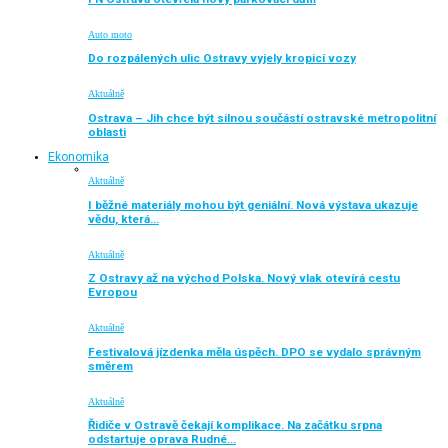
Auto moto
Do rozpálených ulic Ostravy vyjely kropicí vozy
Aktuálně
Ostrava – Jih chce být silnou součástí ostravské metropolitní
oblasti
Ekonomika
Aktuálně
I běžné materiály mohou být geniální. Nová výstava ukazuje
vědu, která…
Aktuálně
Z Ostravy až na východ Polska. Nový vlak otevírá cestu
Evropou
Aktuálně
Festivalová jízdenka měla úspěch. DPO se vydalo správným
směrem
Aktuálně
Řidiče v Ostravě čekají komplikace. Na začátku srpna
odstartuje oprava Rudné…