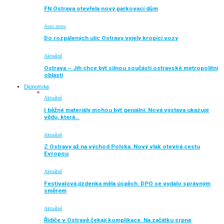
FN Ostrava otevřela nový parkovací dům
Auto moto
Do rozpálených ulic Ostravy vyjely kropicí vozy
Aktuálně
Ostrava – Jih chce být silnou součástí ostravské metropolitní
oblasti
Ekonomika
Aktuálně
I běžné materiály mohou být geniální. Nová výstava ukazuje
vědu, která…
Aktuálně
Z Ostravy až na východ Polska. Nový vlak otevírá cestu
Evropou
Aktuálně
Festivalová jízdenka měla úspěch. DPO se vydalo správným
směrem
Aktuálně
Řidiče v Ostravě čekají komplikace. Na začátku srpna