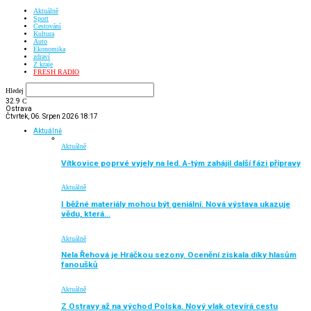
Aktuálně
Sport
Cestování
Kultura
Auto
Ekonomika
zdraví
Z kraje
FRESH RADIO
Hledej
32.9
C
Ostrava
Čtvrtek, 06. Srpen 2026 18:17
Aktuálně
Aktuálně
Vítkovice poprvé vyjely na led. A-tým zahájil další fázi přípravy
Aktuálně
I běžné materiály mohou být geniální. Nová výstava ukazuje
vědu, která…
Aktuálně
Nela Řehová je Hráčkou sezony. Ocenění získala díky hlasům
fanoušků
Aktuálně
Z Ostravy až na východ Polska. Nový vlak otevírá cestu