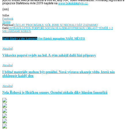
jejichž soutěž věku je devadesát a více let, tedy 90+,“ sdělil Waldhauser. Přihlášky, registrace a
propozice Štafetovou míle 2019 najdete na
www.bokolobkatym.cz
.
(nm)
Sdílet
Facebook
Twitter
Předchozí
VÁCLAV PROCHÁZKA: GÓL JSME SI NECHALI DÁT ZADARMO
Další
OSTRAVA LETOS PODPOŘÍ SOCIÁLNÍ A ZDRAVOTNICKOU OBLAST TÉMĚŘ 1,3
MILIARDAMI KORUN
Další články z této kategorie
Více článků magazínu NAŠE MĚSTO
Aktuálně
Vítkovice poprvé vyjely na led. A-tým zahájil další fázi přípravy
Aktuálně
I běžné materiály mohou být geniální. Nová výstava ukazuje vědu, která nás
obklopuje každý den
Aktuálně
Nela Řehová je Hráčkou sezony. Ocenění získala díky hlasům fanoušků