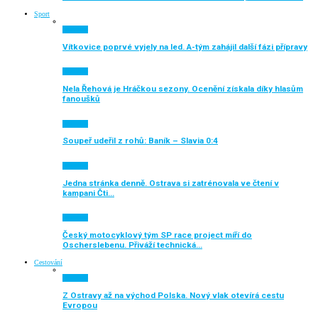
Sport
Aktuálně
Vítkovice poprvé vyjely na led. A-tým zahájil další fázi přípravy
Aktuálně
Nela Řehová je Hráčkou sezony. Ocenění získala díky hlasům
fanoušků
Aktuálně
Soupeř udeřil z rohů: Baník – Slavia 0:4
Aktuálně
Jedna stránka denně. Ostrava si zatrénovala ve čtení v
kampani Čti…
Aktuálně
Český motocyklový tým SP race project míří do
Oscherslebenu. Přiváží technická…
Cestování
Aktuálně
Z Ostravy až na východ Polska. Nový vlak otevírá cestu
Evropou