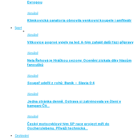
Evropou
Aktuálně
Klimkovická sanatoria obnovila venkovní koupele i amfiteátr
Sport
Aktuálně
Vítkovice poprvé vyjely na led. A-tým zahájil další fázi přípravy
Aktuálně
Nela Řehová je Hráčkou sezony. Ocenění získala díky hlasům
fanoušků
Aktuálně
Soupeř udeřil z rohů: Baník – Slavia 0:4
Aktuálně
Jedna stránka denně. Ostrava si zatrénovala ve čtení v
kampani Čti…
Aktuálně
Český motocyklový tým SP race project míří do
Oscherslebenu. Přiváží technická…
Cestování