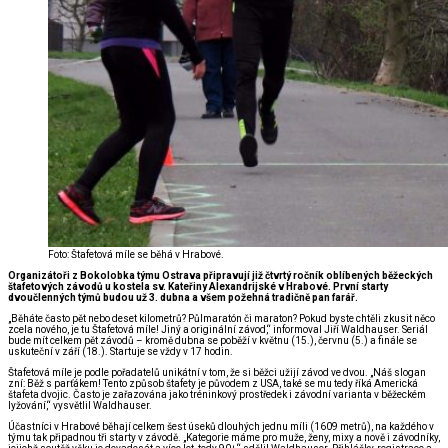
Foto: Štafetová míle se běhá v Hrabové.
Organizátoři z Bokolobka týmu Ostrava připravují již čtvrtý ročník oblíbených běžeckých
štafetových závodů u kostela sv. Kateřiny Alexandrijské v Hrabové. První starty
dvoučlenných týmů budou už 3. dubna a všem požehná tradičně pan farář.
„Běháte často pět nebo deset kilometrů? Půlmaratón či maraton? Pokud byste chtěli zkusit něco
zcela nového, je tu Štafetová míle! Jiný a originální závod,“ informoval Jiří Waldhauser. Seriál
bude mít celkem pět závodů – kromě dubna se poběží v květnu (15.), červnu (5.) a finále se
uskuteční v září (18.). Startuje se vždy v 17 hodin.
Štafetová míle je podle pořadatelů unikátní v tom, že si běžci užijí závod ve dvou. „Náš slogan
zní: Běž s parťákem! Tento způsob štafety je původem z USA, také se mu tedy říká Americká
štafeta dvojic. Často je zařazována jako tréninkový prostředek i závodní varianta v běžeckém
lyžování,“ vysvětlil Waldhauser.
Účastníci v Hrabové běhají celkem šest úseků dlouhých jednu míli (1609 metrů), na každého v
týmu tak připadnou tři starty v závodě. „Kategorie máme pro muže, ženy, mixy a nově i závodníky,