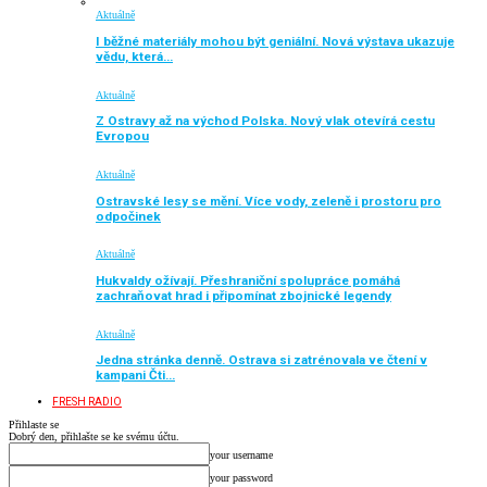
Aktuálně
I běžné materiály mohou být geniální. Nová výstava ukazuje
vědu, která…
Aktuálně
Z Ostravy až na východ Polska. Nový vlak otevírá cestu
Evropou
Aktuálně
Ostravské lesy se mění. Více vody, zeleně i prostoru pro
odpočinek
Aktuálně
Hukvaldy ožívají. Přeshraniční spolupráce pomáhá
zachraňovat hrad i připomínat zbojnické legendy
Aktuálně
Jedna stránka denně. Ostrava si zatrénovala ve čtení v
kampani Čti…
FRESH RADIO
Přihlaste se
Dobrý den, přihlašte se ke svému účtu.
your username
your password