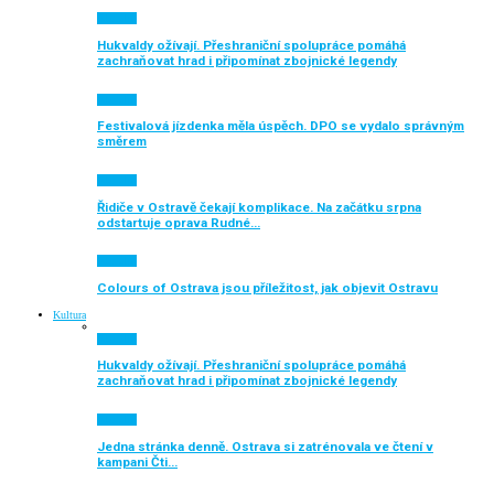
Aktuálně
Hukvaldy ožívají. Přeshraniční spolupráce pomáhá
zachraňovat hrad i připomínat zbojnické legendy
Aktuálně
Festivalová jízdenka měla úspěch. DPO se vydalo správným
směrem
Aktuálně
Řidiče v Ostravě čekají komplikace. Na začátku srpna
odstartuje oprava Rudné…
Aktuálně
Colours of Ostrava jsou příležitost, jak objevit Ostravu
Kultura
Aktuálně
Hukvaldy ožívají. Přeshraniční spolupráce pomáhá
zachraňovat hrad i připomínat zbojnické legendy
Aktuálně
Jedna stránka denně. Ostrava si zatrénovala ve čtení v
kampani Čti…