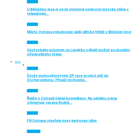
Aktuálně
U Bělského lesa je nově otevřená venkovní lezecká stěna s
relaxačními…
Aktuálně
Město Ostrava vybudovalo další dětské hřiště v Bělském lese
Aktuálně
Geofyzikální průzkum na Landeku odhalil možné pozůstatky
středověkého hradu
Auto
Aktuálně
Český motocyklový tým SP race project míří do
Oscherslebenu. Přiváží technická…
Aktuálně
Řidiče v Ostravě čekají komplikace. Na začátku srpna
odstartuje oprava Rudné…
Aktuálně
FN Ostrava otevřela nový parkovací dům
Auto moto