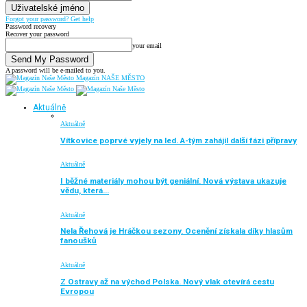
Forgot your password? Get help
Password recovery
Recover your password
your email
A password will be e-mailed to you.
Magazín NAŠE MĚSTO
Aktuálně
Aktuálně
Vítkovice poprvé vyjely na led. A-tým zahájil další fázi přípravy
Aktuálně
I běžné materiály mohou být geniální. Nová výstava ukazuje
vědu, která…
Aktuálně
Nela Řehová je Hráčkou sezony. Ocenění získala díky hlasům
fanoušků
Aktuálně
Z Ostravy až na východ Polska. Nový vlak otevírá cestu
Evropou