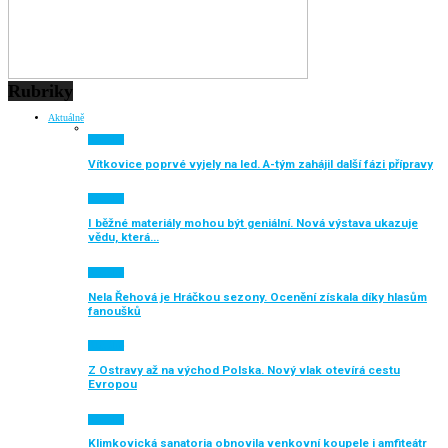
Rubriky
Aktuálně
Aktuálně
Vítkovice poprvé vyjely na led. A-tým zahájil další fázi přípravy
Aktuálně
I běžné materiály mohou být geniální. Nová výstava ukazuje
vědu, která…
Aktuálně
Nela Řehová je Hráčkou sezony. Ocenění získala díky hlasům
fanoušků
Aktuálně
Z Ostravy až na východ Polska. Nový vlak otevírá cestu
Evropou
Aktuálně
Klimkovická sanatoria obnovila venkovní koupele i amfiteátr