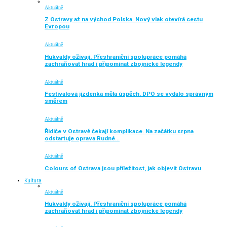
Aktuálně
Z Ostravy až na východ Polska. Nový vlak otevírá cestu
Evropou
Aktuálně
Hukvaldy ožívají. Přeshraniční spolupráce pomáhá
zachraňovat hrad i připomínat zbojnické legendy
Aktuálně
Festivalová jízdenka měla úspěch. DPO se vydalo správným
směrem
Aktuálně
Řidiče v Ostravě čekají komplikace. Na začátku srpna
odstartuje oprava Rudné…
Aktuálně
Colours of Ostrava jsou příležitost, jak objevit Ostravu
Kultura
Aktuálně
Hukvaldy ožívají. Přeshraniční spolupráce pomáhá
zachraňovat hrad i připomínat zbojnické legendy