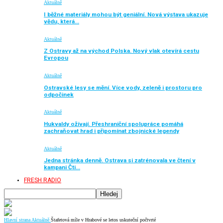
Aktuálně
I běžné materiály mohou být geniální. Nová výstava ukazuje
vědu, která…
Aktuálně
Z Ostravy až na východ Polska. Nový vlak otevírá cestu
Evropou
Aktuálně
Ostravské lesy se mění. Více vody, zeleně i prostoru pro
odpočinek
Aktuálně
Hukvaldy ožívají. Přeshraniční spolupráce pomáhá
zachraňovat hrad i připomínat zbojnické legendy
Aktuálně
Jedna stránka denně. Ostrava si zatrénovala ve čtení v
kampani Čti…
FRESH RADIO
Hlavní strana
Aktuálně
Štafetová míle v Hrabové se letos uskuteční počtvrté