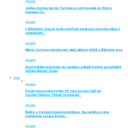
Aktuálně
Jedna stránka denně. Ostrava si zatrénovala ve čtení v
kampani Čti…
Aktuálně
U Bělského lesa je nově otevřená venkovní lezecká stěna s
relaxačními…
Aktuálně
Město Ostrava vybudovalo další dětské hřiště v Bělském lese
Aktuálně
Geofyzikální průzkum na Landeku odhalil možné pozůstatky
středověkého hradu
Auto
Aktuálně
Český motocyklový tým SP race project míří do
Oscherslebenu. Přiváží technická…
Aktuálně
Řidiče v Ostravě čekají komplikace. Na začátku srpna
odstartuje oprava Rudné…
Aktuálně