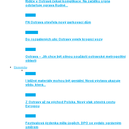
Řidiče v Ostravě čekají komplikace. Na začátku srpna
odstartuje oprava Rudné…
Aktuálně
FN Ostrava otevřela nový parkovací dům
Auto moto
Do rozpálených ulic Ostravy vyjely kropicí vozy
Aktuálně
Ostrava – Jih chce být silnou součástí ostravské metropolitní
oblasti
Ekonomika
Aktuálně
I běžné materiály mohou být geniální. Nová výstava ukazuje
vědu, která…
Aktuálně
Z Ostravy až na východ Polska. Nový vlak otevírá cestu
Evropou
Aktuálně
Festivalová jízdenka měla úspěch. DPO se vydalo správným
směrem