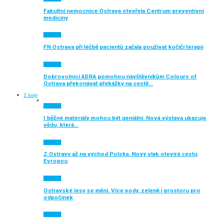
Fakultní nemocnice Ostrava otevřela Centrum preventivní
medicíny
Aktuálně
FN Ostrava při léčbě pacientů začala používat kočičí terapii
Aktuálně
Dobrovolníci ADRA pomohou návštěvníkům Colours of
Ostrava překonávat překážky na cestě…
Z kraje
Aktuálně
I běžné materiály mohou být geniální. Nová výstava ukazuje
vědu, která…
Aktuálně
Z Ostravy až na východ Polska. Nový vlak otevírá cestu
Evropou
Aktuálně
Ostravské lesy se mění. Více vody, zeleně i prostoru pro
odpočinek
Aktuálně