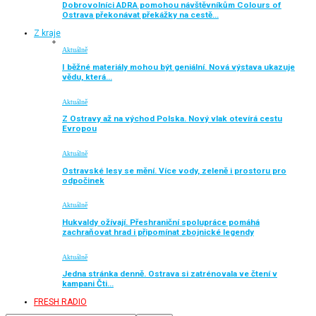
Dobrovolníci ADRA pomohou návštěvníkům Colours of
Ostrava překonávat překážky na cestě…
Z kraje
Aktuálně
I běžné materiály mohou být geniální. Nová výstava ukazuje
vědu, která…
Aktuálně
Z Ostravy až na východ Polska. Nový vlak otevírá cestu
Evropou
Aktuálně
Ostravské lesy se mění. Více vody, zeleně i prostoru pro
odpočinek
Aktuálně
Hukvaldy ožívají. Přeshraniční spolupráce pomáhá
zachraňovat hrad i připomínat zbojnické legendy
Aktuálně
Jedna stránka denně. Ostrava si zatrénovala ve čtení v
kampani Čti…
FRESH RADIO