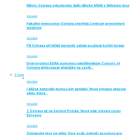
Město Ostrava vybudovalo další dětské hřiště v Bělském lese
Aktuálně
Fakultní nemocnice Ostrava otevřela Centrum preventivní
medicíny
Aktuálně
FN Ostrava při léčbě pacientů začala používat kočičí terapii
Aktuálně
Dobrovolníci ADRA pomohou návštěvníkům Colours of
Ostrava překonávat překážky na cestě…
Z kraje
Aktuálně
I běžné materiály mohou být geniální. Nová výstava ukazuje
vědu, která…
Aktuálně
Z Ostravy až na východ Polska. Nový vlak otevírá cestu
Evropou
Aktuálně
Ostravské lesy se mění. Více vody, zeleně i prostoru pro