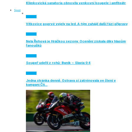
Klimkovická sanatoria obnovila venkovní koupele i amfiteátr
Sport
Aktuálně
Vítkovice poprvé vyjely na led. A-tým zahájil další fázi přípravy
Aktuálně
Nela Řehová je Hráčkou sezony. Ocenění získala díky hlasům
fanoušků
Aktuálně
Soupeř udeřil z rohů: Baník – Slavia 0:4
Aktuálně
Jedna stránka denně. Ostrava si zatrénovala ve čtení v
kampani Čti…