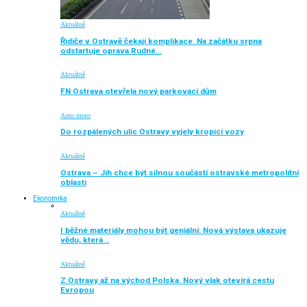
Aktuálně
Řidiče v Ostravě čekají komplikace. Na začátku srpna
odstartuje oprava Rudné…
Aktuálně
FN Ostrava otevřela nový parkovací dům
Auto moto
Do rozpálených ulic Ostravy vyjely kropicí vozy
Aktuálně
Ostrava – Jih chce být silnou součástí ostravské metropolitní
oblasti
Ekonomika
Aktuálně
I běžné materiály mohou být geniální. Nová výstava ukazuje
vědu, která…
Aktuálně
Z Ostravy až na východ Polska. Nový vlak otevírá cestu
Evropou