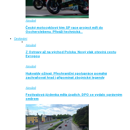
Aktuálně
Český motocyklový tým SP race project míří do
Oscherslebenu. Přiváží technická…
Cestování
Aktuálně
Z Ostravy až na východ Polska. Nový vlak otevírá cestu
Evropou
Aktuálně
Hukvaldy ožívají. Přeshraniční spolupráce pomáhá
zachraňovat hrad i připomínat zbojnické legendy
Aktuálně
Festivalová jízdenka měla úspěch. DPO se vydalo správným
směrem