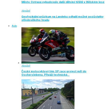
Město Ostrava vybudovalo další dětské hřiště v Bělském lese
Aktuálně
Geofyzikální průzkum na Landeku odhalil možné pozůstatky
středověkého hradu
Auto
Aktuálně
Český motocyklový tým SP race project míří do
Oscherslebenu. Přiváží technická…