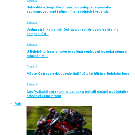
Aktuálně
Hukvaldy ožívají. Přeshraniční spolupráce pomáhá
zachraňovat hrad i připomínat zbojnické legendy
Aktuálně
Jedna stránka denně. Ostrava si zatrénovala ve čtení v
kampani Čti…
Aktuálně
U Bělského lesa je nově otevřená venkovní lezecká stěna s
relaxačními…
Aktuálně
Město Ostrava vybudovalo další dětské hřiště v Bělském lese
Aktuálně
Geofyzikální průzkum na Landeku odhalil možné pozůstatky
středověkého hradu
Auto