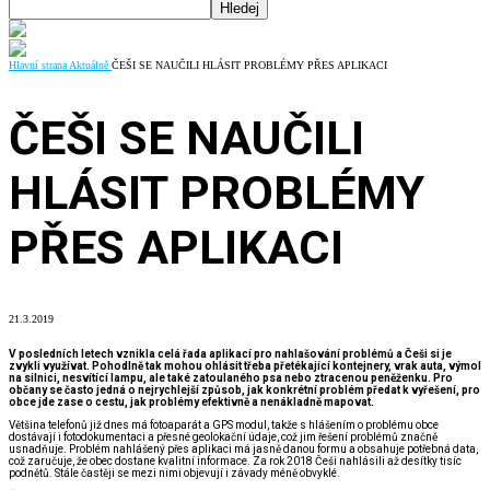
Hlavní strana
Aktuálně
ČEŠI SE NAUČILI HLÁSIT PROBLÉMY PŘES APLIKACI
ČEŠI SE NAUČILI
HLÁSIT PROBLÉMY
PŘES APLIKACI
21.3.2019
V posledních letech vznikla celá řada aplikací pro nahlašování problémů a Češi si je
zvykli využívat. Pohodlně tak mohou ohlásit třeba přetékající kontejnery, vrak auta, výmol
na silnici, nesvítící lampu, ale také zatoulaného psa nebo ztracenou peněženku. Pro
občany se často jedná o nejrychlejší způsob, jak konkrétní problém předat k vyřešení, pro
obce jde zase o cestu, jak problémy efektivně a nenákladně mapovat.
Většina telefonů již dnes má fotoaparát a GPS modul, takže s hlášením o problému obce
dostávají i fotodokumentaci a přesné geolokační údaje, což jim řešení problémů značně
usnadňuje. Problém nahlášený přes aplikaci má jasně danou formu a obsahuje potřebná data,
což zaručuje, že obec dostane kvalitní informace. Za rok 2018 Češi nahlásili až desítky tisíc
podnětů. Stále častěji se mezi nimi objevují i závady méně obvyklé.