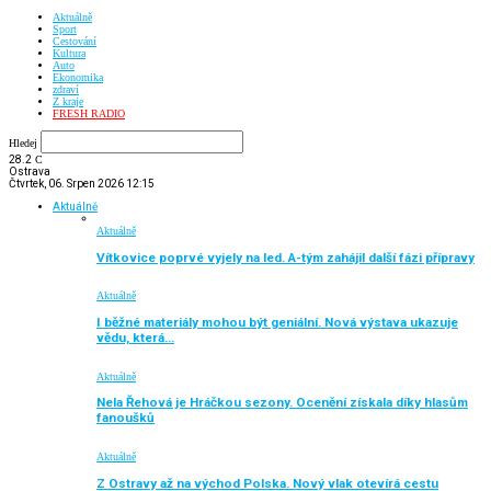
Aktuálně
Sport
Cestování
Kultura
Auto
Ekonomika
zdraví
Z kraje
FRESH RADIO
Hledej
28.2
C
Ostrava
Čtvrtek, 06. Srpen 2026 12:15
Aktuálně
Aktuálně
Vítkovice poprvé vyjely na led. A-tým zahájil další fázi přípravy
Aktuálně
I běžné materiály mohou být geniální. Nová výstava ukazuje
vědu, která…
Aktuálně
Nela Řehová je Hráčkou sezony. Ocenění získala díky hlasům
fanoušků
Aktuálně
Z Ostravy až na východ Polska. Nový vlak otevírá cestu