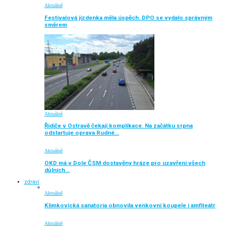
Aktuálně
Festivalová jízdenka měla úspěch. DPO se vydalo správným
směrem
Aktuálně
Řidiče v Ostravě čekají komplikace. Na začátku srpna
odstartuje oprava Rudné…
Aktuálně
OKD má v Dole ČSM dostavěny hráze pro uzavření všech
důlních…
zdraví
Aktuálně
Klimkovická sanatoria obnovila venkovní koupele i amfiteátr
Aktuálně