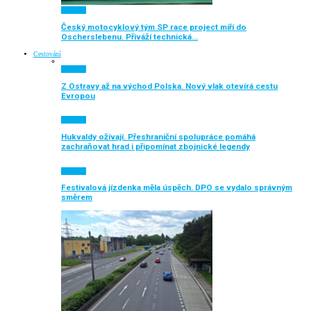
Aktuálně
Český motocyklový tým SP race project míří do
Oscherslebenu. Přiváží technická…
Cestování
Aktuálně
Z Ostravy až na východ Polska. Nový vlak otevírá cestu
Evropou
Aktuálně
Hukvaldy ožívají. Přeshraniční spolupráce pomáhá
zachraňovat hrad i připomínat zbojnické legendy
Aktuálně
Festivalová jízdenka měla úspěch. DPO se vydalo správným
směrem