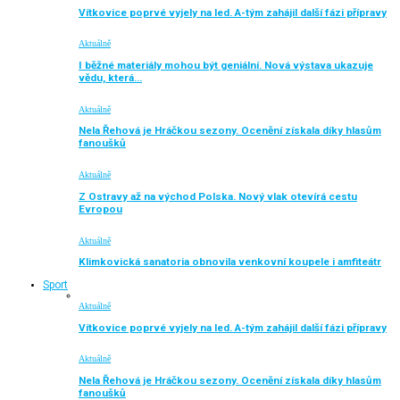
Vítkovice poprvé vyjely na led. A-tým zahájil další fázi přípravy
Aktuálně
I běžné materiály mohou být geniální. Nová výstava ukazuje
vědu, která…
Aktuálně
Nela Řehová je Hráčkou sezony. Ocenění získala díky hlasům
fanoušků
Aktuálně
Z Ostravy až na východ Polska. Nový vlak otevírá cestu
Evropou
Aktuálně
Klimkovická sanatoria obnovila venkovní koupele i amfiteátr
Sport
Aktuálně
Vítkovice poprvé vyjely na led. A-tým zahájil další fázi přípravy
Aktuálně
Nela Řehová je Hráčkou sezony. Ocenění získala díky hlasům
fanoušků