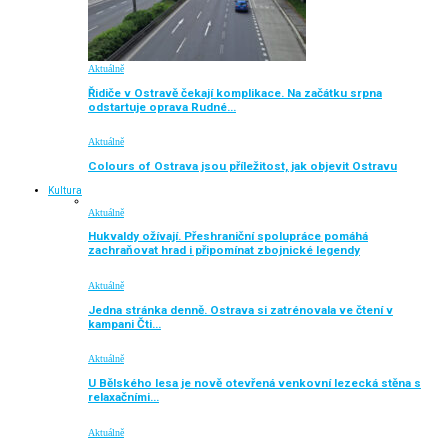
Aktuálně
Řidiče v Ostravě čekají komplikace. Na začátku srpna
odstartuje oprava Rudné…
Aktuálně
Colours of Ostrava jsou příležitost, jak objevit Ostravu
Kultura
Aktuálně
Hukvaldy ožívají. Přeshraniční spolupráce pomáhá
zachraňovat hrad i připomínat zbojnické legendy
Aktuálně
Jedna stránka denně. Ostrava si zatrénovala ve čtení v
kampani Čti…
Aktuálně
U Bělského lesa je nově otevřená venkovní lezecká stěna s
relaxačními…
Aktuálně