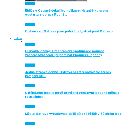
Aktuálně
Řidiče v Ostravě čekají komplikace. Na začátku srpna
odstartuje oprava Rudné…
Aktuálně
Colours of Ostrava jsou příležitost, jak objevit Ostravu
Kultura
Aktuálně
Hukvaldy ožívají. Přeshraniční spolupráce pomáhá
zachraňovat hrad i připomínat zbojnické legendy
Aktuálně
Jedna stránka denně. Ostrava si zatrénovala ve čtení v
kampani Čti…
Aktuálně
U Bělského lesa je nově otevřená venkovní lezecká stěna s
relaxačními…
Aktuálně
Město Ostrava vybudovalo další dětské hřiště v Bělském lese
Aktuálně