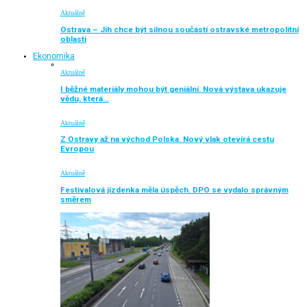
Aktuálně
Ostrava – Jih chce být silnou součástí ostravské metropolitní
oblasti
Ekonomika
Aktuálně
I běžné materiály mohou být geniální. Nová výstava ukazuje
vědu, která…
Aktuálně
Z Ostravy až na východ Polska. Nový vlak otevírá cestu
Evropou
Aktuálně
Festivalová jízdenka měla úspěch. DPO se vydalo správným
směrem