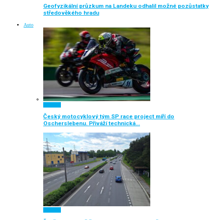
Geofyzikální průzkum na Landeku odhalil možné pozůstatky
středověkého hradu
Auto
Aktuálně
Český motocyklový tým SP race project míří do
Oscherslebenu. Přiváží technická…
Aktuálně