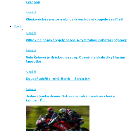
Evropou
Aktuálně
Klimkovická sanatoria obnovila venkovní koupele i amfiteátr
Sport
Aktuálně
Vítkovice poprvé vyjely na led. A-tým zahájil další fázi přípravy
Aktuálně
Nela Řehová je Hráčkou sezony. Ocenění získala díky hlasům
fanoušků
Aktuálně
Soupeř udeřil z rohů: Baník – Slavia 0:4
Aktuálně
Jedna stránka denně. Ostrava si zatrénovala ve čtení v
kampani Čti…