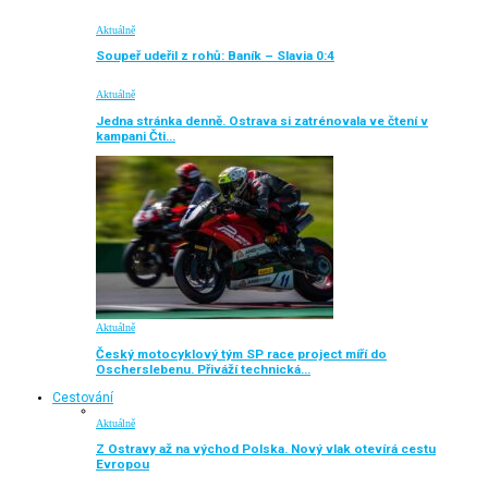
Aktuálně
Soupeř udeřil z rohů: Baník – Slavia 0:4
Aktuálně
Jedna stránka denně. Ostrava si zatrénovala ve čtení v
kampani Čti…
Aktuálně
Český motocyklový tým SP race project míří do
Oscherslebenu. Přiváží technická…
Cestování
Aktuálně
Z Ostravy až na východ Polska. Nový vlak otevírá cestu
Evropou