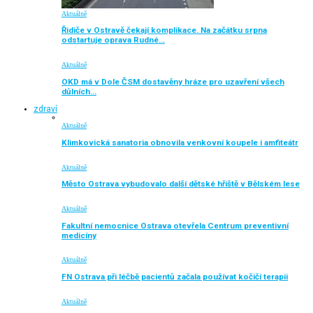
Aktuálně
Řidiče v Ostravě čekají komplikace. Na začátku srpna
odstartuje oprava Rudné…
Aktuálně
OKD má v Dole ČSM dostavěny hráze pro uzavření všech
důlních…
zdraví
Aktuálně
Klimkovická sanatoria obnovila venkovní koupele i amfiteátr
Aktuálně
Město Ostrava vybudovalo další dětské hřiště v Bělském lese
Aktuálně
Fakultní nemocnice Ostrava otevřela Centrum preventivní
medicíny
Aktuálně
FN Ostrava při léčbě pacientů začala používat kočičí terapii
Aktuálně