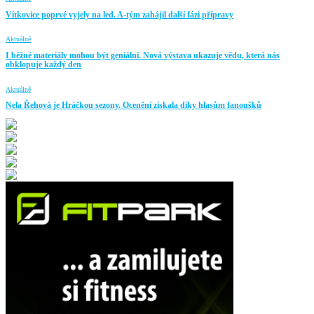
Vítkovice poprvé vyjely na led. A-tým zahájil další fázi přípravy
Aktuálně
I běžné materiály mohou být geniální. Nová výstava ukazuje vědu, která nás
obklopuje každý den
Aktuálně
Nela Řehová je Hráčkou sezony. Ocenění získala díky hlasům fanoušků