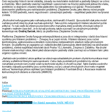
Češi nejčastěji hlásili černé skládky, závady na městském mobiliáři a podněty týkající se silnic
a chodníků. Mezi podněty však byl například i upozornění na hlučný podvozek jedoucího vlaku,
protiřečící si dopravní značení nebo podezření na vykradenou cizí garáž. Provozovatelé
dominantní platformy pro nahlašování problémů Zlepšeme Česko, přes kterou ročně projde
kolem 10 000 podnětů, navíc registrovali i závažnější podněty – například podezření na týraná
zvířata.
„Rozhodně nefungujeme jako náhrada policie, záchranářů či hasičů. Spousta lidí však přes mobil
nahlásí podnět, který by jinak nechala úplně být. Takovýchto netypických hlášení skutečně rychle
přibývá. To nás vedlo ke zřízení pozice krizového manažera, který podněty ohrožující zdraví či
majetek v reálném čase řeší. Je to bývalý policista, takže si poradí i se závažnými podněty,“
komentuje věc
Ondřej Švrček
, který za platformou Zlepšeme Česko stojí.
Platforma Zlepšeme Česko funguje celorepublikově a jsou do ni integrovány i další dva hlavní
systémy pro hlášení problémů – Zmapuj.to a Lepší místo. Hlášení občanů jsou ručně
kontrolována, upřesňována a obratem rozesílána zodpovědným úřadům nebo příslušným
firmám. Do platformy je zapojeno už i několik desítek samospráv, které dohlížejí na odstranění
problémů, včetně například městské části Praha 10, Litoměřic, Znojma či Zábřehu. Na druhé
straně však existují i obce, které před občanskými podněty stále zavírají oči a hlášení tak i přes
urgenci vyjdou vniveč.
„Nahlašování problémů skrze aplikaci se stává nepostradatelným prvkem chytré komunikace mezi
občany a efektivně řízenými samosprávami. Celou řadu podstatných problémů by občan
nenahlásil, protože není zvyklý volat na technické služby či chodit na úřad. Takto bariéra osobního
kontaktu odpadá a problémy jsou rychle řešeny, což je u závad ohrožujících život nebo majetek
klíčové,”
komentuje přínos aplikací pro hlášení problémů František Brož z Asociace moderně
komunikujících občanů a starostů (AMKOS).
(ab)
Sdílet
Facebook
Twitter
Předchozí
OSTRAVA PODPORUJE KVALITNÍ ARCHITEKTURU TAKÉ PROSTŘEDNICTVÍM
SOUTĚŽE STAVBA ROKU
Další
REKONSTRUKCE KŘIŽOVATKY ČESKOBRATRSKÁ A SOKOLSKÁ TŘÍDA
Další články z této kategorie
Více článků magazínu NAŠE MĚSTO
Aktuálně