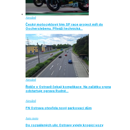
Aktuálně
Český motocyklový tým SP race project míří do
Oscherslebenu. Přiváží technická…
Aktuálně
Řidiče v Ostravě čekají komplikace. Na začátku srpna
odstartuje oprava Rudné…
Aktuálně
FN Ostrava otevřela nový parkovací dům
Auto moto
Do rozpálených ulic Ostravy vyjely kropicí vozy