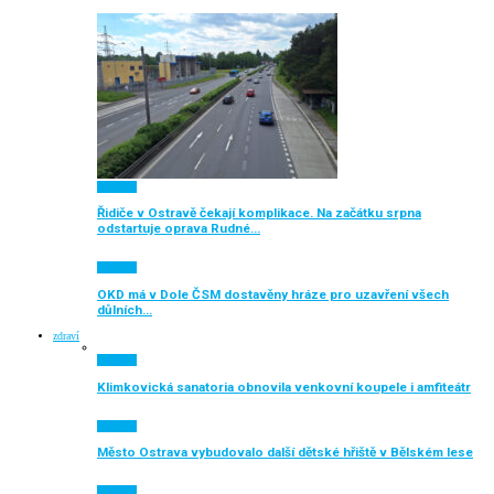
Aktuálně
Řidiče v Ostravě čekají komplikace. Na začátku srpna
odstartuje oprava Rudné…
Aktuálně
OKD má v Dole ČSM dostavěny hráze pro uzavření všech
důlních…
zdraví
Aktuálně
Klimkovická sanatoria obnovila venkovní koupele i amfiteátr
Aktuálně
Město Ostrava vybudovalo další dětské hřiště v Bělském lese
Aktuálně