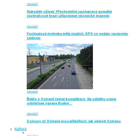
Aktuálně
Hukvaldy ožívají. Přeshraniční spolupráce pomáhá
zachraňovat hrad i připomínat zbojnické legendy
Aktuálně
Festivalová jízdenka měla úspěch. DPO se vydalo správným
směrem
Aktuálně
Řidiče v Ostravě čekají komplikace. Na začátku srpna
odstartuje oprava Rudné…
Aktuálně
Colours of Ostrava jsou příležitost, jak objevit Ostravu
Kultura