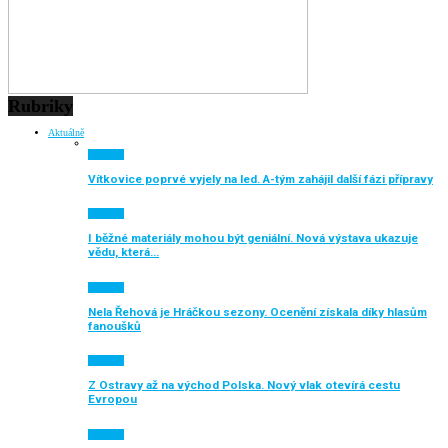
Rubriky
Aktuálně
Aktuálně
Vítkovice poprvé vyjely na led. A-tým zahájil další fázi přípravy
Aktuálně
I běžné materiály mohou být geniální. Nová výstava ukazuje
vědu, která…
Aktuálně
Nela Řehová je Hráčkou sezony. Ocenění získala díky hlasům
fanoušků
Aktuálně
Z Ostravy až na východ Polska. Nový vlak otevírá cestu
Evropou
Aktuálně