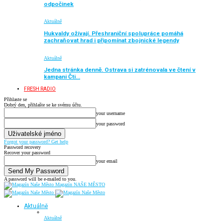
odpočinek
Aktuálně
Hukvaldy ožívají. Přeshraniční spolupráce pomáhá
zachraňovat hrad i připomínat zbojnické legendy
Aktuálně
Jedna stránka denně. Ostrava si zatrénovala ve čtení v
kampani Čti…
FRESH RADIO
Přihlaste se
Dobrý den, přihlašte se ke svému účtu.
your username
your password
Forgot your password? Get help
Password recovery
Recover your password
your email
A password will be e-mailed to you.
Magazín NAŠE MĚSTO
Aktuálně
Aktuálně