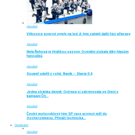
Aktuálně
Vítkovice poprvé vyjely na led. A-tým zahájil další fázi přípravy
Aktuálně
Nela Řehová je Hráčkou sezony. Ocenění získala díky hlasům
fanoušků
Aktuálně
Soupeř udeřil z rohů: Baník – Slavia 0:4
Aktuálně
Jedna stránka denně. Ostrava si zatrénovala ve čtení v
kampani Čti…
Aktuálně
Český motocyklový tým SP race project míří do
Oscherslebenu. Přiváží technická…
Cestování
Aktuálně