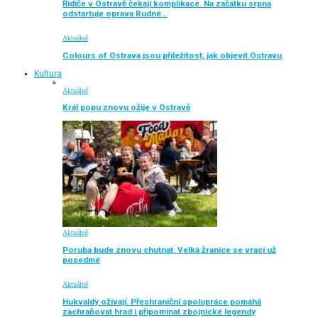
Řidiče v Ostravě čekají komplikace. Na začátku srpna
odstartuje oprava Rudné…
Aktuálně
Colours of Ostrava jsou příležitost, jak objevit Ostravu
Kultura
Aktuálně
Král popu znovu ožije v Ostravě
Aktuálně
Poruba bude znovu chutnat. Velká žranice se vrací už
posedmé
Aktuálně
Hukvaldy ožívají. Přeshraniční spolupráce pomáhá
zachraňovat hrad i připomínat zbojnické legendy