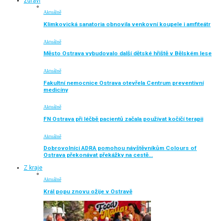
zdraví
Aktuálně
Klimkovická sanatoria obnovila venkovní koupele i amfiteátr
Aktuálně
Město Ostrava vybudovalo další dětské hřiště v Bělském lese
Aktuálně
Fakultní nemocnice Ostrava otevřela Centrum preventivní
medicíny
Aktuálně
FN Ostrava při léčbě pacientů začala používat kočičí terapii
Aktuálně
Dobrovolníci ADRA pomohou návštěvníkům Colours of
Ostrava překonávat překážky na cestě…
Z kraje
Aktuálně
Král popu znovu ožije v Ostravě