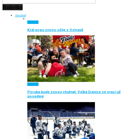
Rubriky
Aktuálně
Aktuálně
Král popu znovu ožije v Ostravě
Aktuálně
Poruba bude znovu chutnat. Velká žranice se vrací už
posedmé