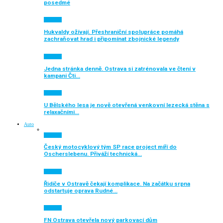
posedmé
Aktuálně
Hukvaldy ožívají. Přeshraniční spolupráce pomáhá
zachraňovat hrad i připomínat zbojnické legendy
Aktuálně
Jedna stránka denně. Ostrava si zatrénovala ve čtení v
kampani Čti…
Aktuálně
U Bělského lesa je nově otevřená venkovní lezecká stěna s
relaxačními…
Auto
Aktuálně
Český motocyklový tým SP race project míří do
Oscherslebenu. Přiváží technická…
Aktuálně
Řidiče v Ostravě čekají komplikace. Na začátku srpna
odstartuje oprava Rudné…
Aktuálně
FN Ostrava otevřela nový parkovací dům