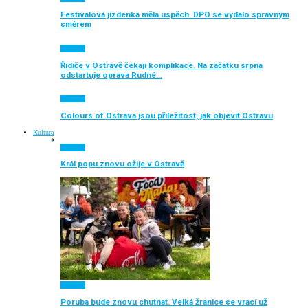
Festivalová jízdenka měla úspěch. DPO se vydalo správným
směrem
Aktuálně
Řidiče v Ostravě čekají komplikace. Na začátku srpna
odstartuje oprava Rudné…
Aktuálně
Colours of Ostrava jsou příležitost, jak objevit Ostravu
Kultura
Aktuálně
Král popu znovu ožije v Ostravě
Aktuálně
Poruba bude znovu chutnat. Velká žranice se vrací už