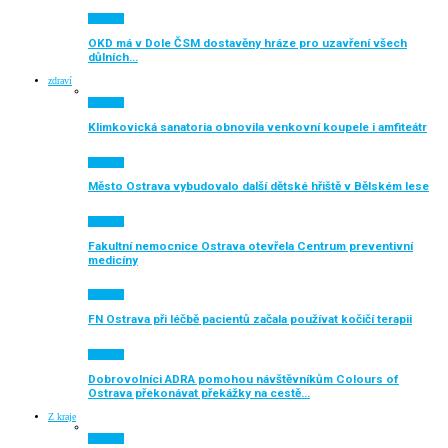
Aktuálně
OKD má v Dole ČSM dostavěny hráze pro uzavření všech
důlních…
zdraví
Aktuálně
Klimkovická sanatoria obnovila venkovní koupele i amfiteátr
Aktuálně
Město Ostrava vybudovalo další dětské hřiště v Bělském lese
Aktuálně
Fakultní nemocnice Ostrava otevřela Centrum preventivní
medicíny
Aktuálně
FN Ostrava při léčbě pacientů začala používat kočičí terapii
Aktuálně
Dobrovolníci ADRA pomohou návštěvníkům Colours of
Ostrava překonávat překážky na cestě…
Z kraje
Aktuálně