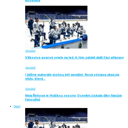
posedmé
Aktuálně
Vítkovice poprvé vyjely na led. A-tým zahájil další fázi přípravy
Aktuálně
I běžné materiály mohou být geniální. Nová výstava ukazuje
vědu, která…
Aktuálně
Nela Řehová je Hráčkou sezony. Ocenění získala díky hlasům
fanoušků
Sport