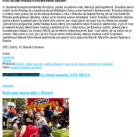
Proč se čtyři hráčky rozhodly Baník opustit?
U zkušené exreprezentantky Kristýny Janků se jedná o věc, která je pochopitelná. Dostala šanci
vrátit se do Polska, to znamená do profifotbalu, tomu jsme nemohli konkurovat. A budiž dobrou
vizitkou naší práce, že se Kristýna dostala u nás v Baníku do takové formy, že se jí ty dveře do
Polska ještě jednou otevřely, i když už to možná sama nečekala. Další hráčka s fotbalem zřejmě
úplně skončí a pokud jde o ty další dvě, nevím, asi mají pocit, že mají na víc, třeba na nějaké
zahraniční angažmá, nebo hledají klub, který jim nabídne lepší finanční podmínky. V první lize
je několik klubů, které dnes mohou nabídnout víc. I díky tomu, že Baník je zatím, pokud jde o
rozdělování dotací ze strany FAČR, až ve třetím výkonnostním koši. Což věřím, že se velmi brzy
změní. Ale jsem si jist, že v první lize je velmi málo klubů, kterou mohou svým hráčkám
nabídnout takové tréninkové podmínky pro jejich růst, jako má Baník. Myslím, že jen Sparta a
Slavia.
(PD) Zdroj. FC Baník Ostrava
Sdílet
Facebook
Twitter
Předchozí
Stříbrný pohár starostky města Mikulov putoval do rukou ostravských strážníků
Další
Patnáctka Baníku mistrem!
Další články z této kategorie
Více článků magazínu NAŠE MĚSTO
Aktuálně
Král popu znovu ožije v Ostravě