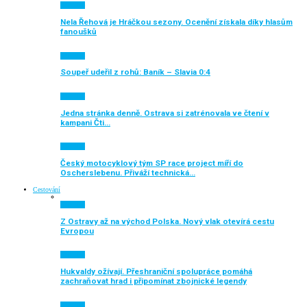
Aktuálně
Nela Řehová je Hráčkou sezony. Ocenění získala díky hlasům
fanoušků
Aktuálně
Soupeř udeřil z rohů: Baník – Slavia 0:4
Aktuálně
Jedna stránka denně. Ostrava si zatrénovala ve čtení v
kampani Čti…
Aktuálně
Český motocyklový tým SP race project míří do
Oscherslebenu. Přiváží technická…
Cestování
Aktuálně
Z Ostravy až na východ Polska. Nový vlak otevírá cestu
Evropou
Aktuálně
Hukvaldy ožívají. Přeshraniční spolupráce pomáhá
zachraňovat hrad i připomínat zbojnické legendy
Aktuálně