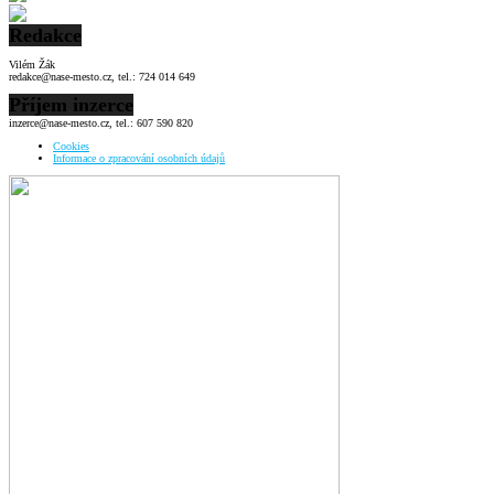
Redakce
Vilém Žák
redakce@nase-mesto.cz, tel.: 724 014 649
Příjem inzerce
inzerce@nase-mesto.cz, tel.: 607 590 820
Cookies
Informace o zpracování osobních údajů