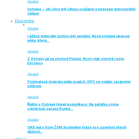
Aktuálně
Ostrava – Jih chce být silnou součástí ostravské metropolitní
oblasti
Ekonomika
Aktuálně
I běžné materiály mohou být geniální. Nová výstava ukazuje
vědu, která…
Aktuálně
Z Ostravy až na východ Polska. Nový vlak otevírá cestu
Evropou
Aktuálně
Festivalová jízdenka měla úspěch. DPO se vydalo správným
směrem
Aktuálně
Řidiče v Ostravě čekají komplikace. Na začátku srpna
odstartuje oprava Rudné…
Aktuálně
OKD má v Dole ČSM dostavěny hráze pro uzavření všech
důlních…