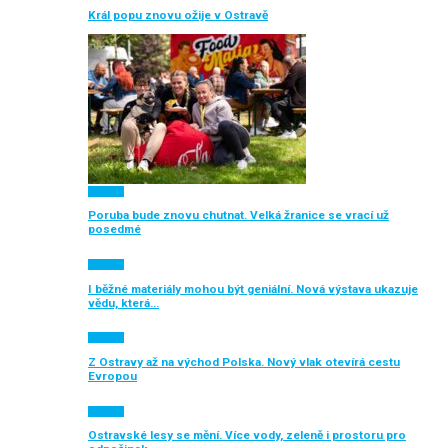
Král popu znovu ožije v Ostravě
Aktuálně
Poruba bude znovu chutnat. Velká žranice se vrací už
posedmé
Aktuálně
I běžné materiály mohou být geniální. Nová výstava ukazuje
vědu, která…
Aktuálně
Z Ostravy až na východ Polska. Nový vlak otevírá cestu
Evropou
Aktuálně
Ostravské lesy se mění. Více vody, zeleně i prostoru pro