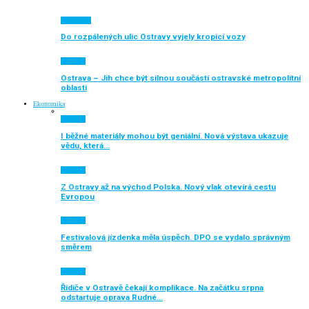
Auto moto
Do rozpálených ulic Ostravy vyjely kropicí vozy
Aktuálně
Ostrava – Jih chce být silnou součástí ostravské metropolitní
oblasti
Ekonomika
Aktuálně
I běžné materiály mohou být geniální. Nová výstava ukazuje
vědu, která…
Aktuálně
Z Ostravy až na východ Polska. Nový vlak otevírá cestu
Evropou
Aktuálně
Festivalová jízdenka měla úspěch. DPO se vydalo správným
směrem
Aktuálně
Řidiče v Ostravě čekají komplikace. Na začátku srpna
odstartuje oprava Rudné…