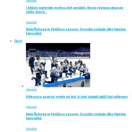
Aktuálně
I běžné materiály mohou být geniální. Nová výstava ukazuje
vědu, která…
Aktuálně
Nela Řehová je Hráčkou sezony. Ocenění získala díky hlasům
fanoušků
Sport
Aktuálně
Vítkovice poprvé vyjely na led. A-tým zahájil další fázi přípravy
Aktuálně
Nela Řehová je Hráčkou sezony. Ocenění získala díky hlasům
fanoušků
Aktuálně