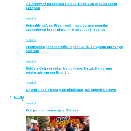
Z Ostravy až na východ Polska. Nový vlak otevírá cestu
Evropou
Aktuálně
Hukvaldy ožívají. Přeshraniční spolupráce pomáhá
zachraňovat hrad i připomínat zbojnické legendy
Aktuálně
Festivalová jízdenka měla úspěch. DPO se vydalo správným
směrem
Aktuálně
Řidiče v Ostravě čekají komplikace. Na začátku srpna
odstartuje oprava Rudné…
Aktuálně
Colours of Ostrava jsou příležitost, jak objevit Ostravu
Kultura
Aktuálně
Král popu znovu ožije v Ostravě