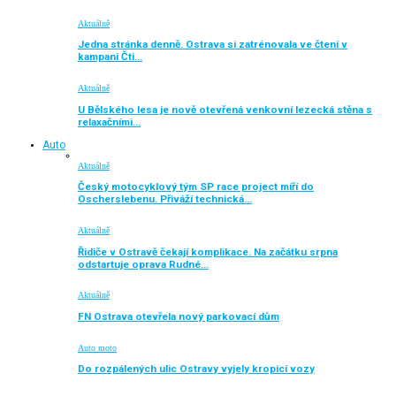
Aktuálně
Jedna stránka denně. Ostrava si zatrénovala ve čtení v
kampani Čti…
Aktuálně
U Bělského lesa je nově otevřená venkovní lezecká stěna s
relaxačními…
Auto
Aktuálně
Český motocyklový tým SP race project míří do
Oscherslebenu. Přiváží technická…
Aktuálně
Řidiče v Ostravě čekají komplikace. Na začátku srpna
odstartuje oprava Rudné…
Aktuálně
FN Ostrava otevřela nový parkovací dům
Auto moto
Do rozpálených ulic Ostravy vyjely kropicí vozy