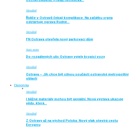
Oscherslebenu. Přiváží technická…
Aktuálně
Řidiče v Ostravě čekají komplikace. Na začátku srpna
odstartuje oprava Rudné…
Aktuálně
FN Ostrava otevřela nový parkovací dům
Auto moto
Do rozpálených ulic Ostravy vyjely kropicí vozy
Aktuálně
Ostrava – Jih chce být silnou součástí ostravské metropolitní
oblasti
Ekonomika
Aktuálně
I běžné materiály mohou být geniální. Nová výstava ukazuje
vědu, která…
Aktuálně
Z Ostravy až na východ Polska. Nový vlak otevírá cestu
Evropou