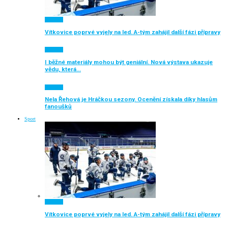
Aktuálně
Vítkovice poprvé vyjely na led. A-tým zahájil další fázi přípravy
Aktuálně
I běžné materiály mohou být geniální. Nová výstava ukazuje
vědu, která…
Aktuálně
Nela Řehová je Hráčkou sezony. Ocenění získala díky hlasům
fanoušků
Sport
Aktuálně
Vítkovice poprvé vyjely na led. A-tým zahájil další fázi přípravy