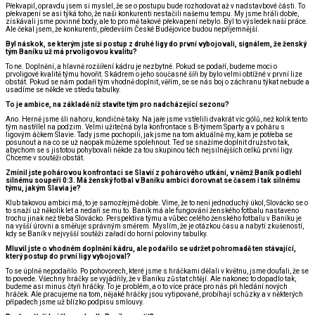
Překvapil, opravdu jsem si myslel, že se o postupu bude rozhodovat až v nadstavbové části. To
překvapení se asi týká toho, že naši konkurenti nestačili našemu tempu. My jsme hráli dobře,
získávali jsme povinné body, ale to pro mě takové překvapení nebylo. Byl to výsledek naší práce.
Ale čekal jsem, že konkurenti, především České Budějovice budou nepříjemnější.
Byl náskok, se kterým jste si postup z druhé ligy do první vybojovali, signálem, že ženský
tým Baníku už má prvoligovou kvalitu?
To ne. Doplnění, a hlavně rozšíření kádru je nezbytné. Pokud se podaří, budeme moci o
prvoligové kvalitě týmu hovořit. S kádrem o jeho současné šíři by bylo velmi obtížné v první lize
obstát. Pokud se nám podaří tým vhodně doplnit, věřím, se se nás boj o záchranu týkat nebude a
usadíme se někde ve středu tabulky.
To je ambice, na základě níž stavíte tým pro nadcházející sezonu?
Ano. Herně jsme šli nahoru, kondičně taky. Na jaře jsme vstřelili dvakrát víc gólů, než kolik tento
tým nastřílel na podzim. Velmi užitečná byla konfrontace s B-týmem Sparty a v poháru s
ligovým áčkem Slavie. Tady jsme pochopili, jak jsme na tom aktuálně my, kam je potřeba se
posunout a na co se už naopak můžeme spolehnout. Teď se snažíme doplnit družstvo tak,
abychom se s jistotou pohybovali někde za tou skupinou těch nejsilnějších celků první ligy.
Chceme v soutěži obstát.
Zmínil jste pohárovou konfrontaci se Slavií z pohárového utkání, v němž Baník podlehl
silnému soupeři 0:3. Má ženský fotbal v Baníku ambici dorovnat se časem i tak silnému
týmu, jakým Slavia je?
Klub takovou ambici má, to je samozřejmě dobře. Víme, že to není jednoduchý úkol, Slovácko se o
to snaží už několik let a nedaří se mu to. Baník má ale fungování ženského fotbalu nastaveno
trochu jinak než třeba Slovácko. Perspektiva týmu a vůbec celého ženského fotbalu v Baníku je
na vyšší úrovni a směřuje správným směrem. Myslím, že je otázkou času a nabytí zkušeností,
kdy se Baník v nejvyšší soutěži zařadí do horní poloviny tabulky.
Mluvil jste o vhodném doplnění kádru, ale podařilo se udržet pohromadě ten stávající,
který postup do první ligy vybojoval?
To se úplně nepodařilo. Po pohovorech, které jsme s hráčkami dělali v květnu, jsme doufali, že se
to povede. Všechny hráčky se vyjádřily, že v Baníku zůstat chtějí. Ale nakonec to dopadlo tak,
budeme asi minus čtyři hráčky. To je problém, a o to více práce pro nás při hledání nových
hráček. Ale pracujeme na tom, nějaké hráčky jsou vytipované, probíhají schůzky a v některých
případech jsme už blízko podpisu smlouvy.