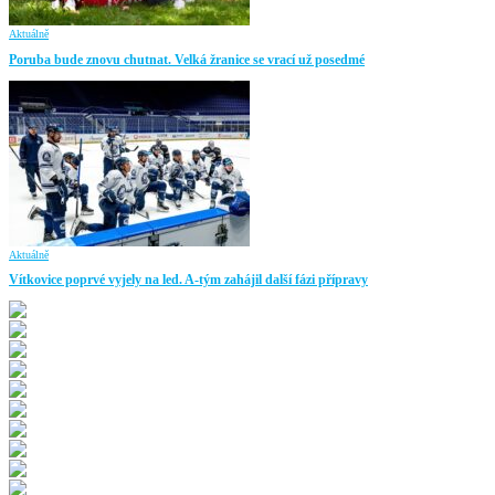
Aktuálně
Poruba bude znovu chutnat. Velká žranice se vrací už posedmé
Aktuálně
Vítkovice poprvé vyjely na led. A-tým zahájil další fázi přípravy