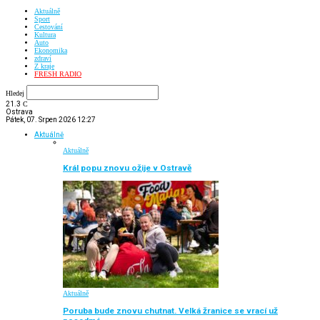
Aktuálně
Sport
Cestování
Kultura
Auto
Ekonomika
zdraví
Z kraje
FRESH RADIO
Hledej
21.3
C
Ostrava
Pátek, 07. Srpen 2026 12:27
Aktuálně
Aktuálně
Král popu znovu ožije v Ostravě
Aktuálně
Poruba bude znovu chutnat. Velká žranice se vrací už