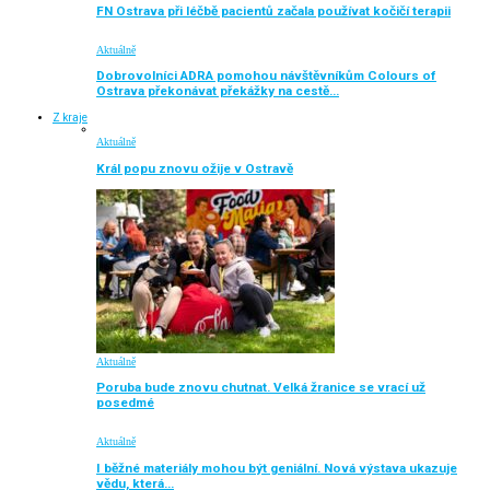
FN Ostrava při léčbě pacientů začala používat kočičí terapii
Aktuálně
Dobrovolníci ADRA pomohou návštěvníkům Colours of
Ostrava překonávat překážky na cestě…
Z kraje
Aktuálně
Král popu znovu ožije v Ostravě
Aktuálně
Poruba bude znovu chutnat. Velká žranice se vrací už
posedmé
Aktuálně
I běžné materiály mohou být geniální. Nová výstava ukazuje
vědu, která…