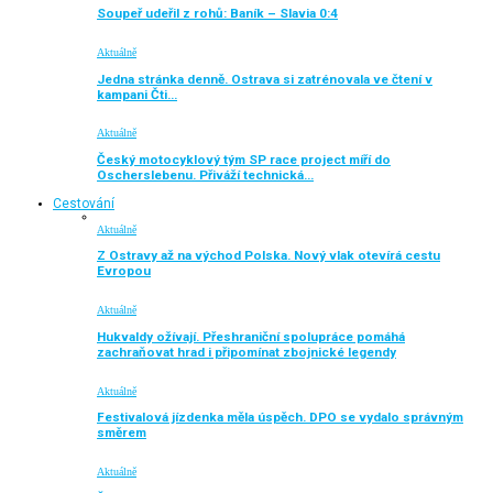
Soupeř udeřil z rohů: Baník – Slavia 0:4
Aktuálně
Jedna stránka denně. Ostrava si zatrénovala ve čtení v
kampani Čti…
Aktuálně
Český motocyklový tým SP race project míří do
Oscherslebenu. Přiváží technická…
Cestování
Aktuálně
Z Ostravy až na východ Polska. Nový vlak otevírá cestu
Evropou
Aktuálně
Hukvaldy ožívají. Přeshraniční spolupráce pomáhá
zachraňovat hrad i připomínat zbojnické legendy
Aktuálně
Festivalová jízdenka měla úspěch. DPO se vydalo správným
směrem
Aktuálně