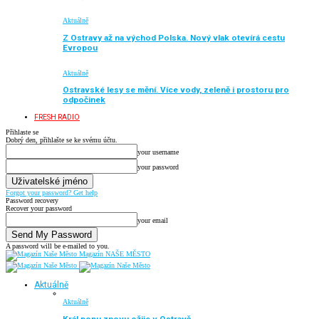
Aktuálně
Z Ostravy až na východ Polska. Nový vlak otevírá cestu
Evropou
Aktuálně
Ostravské lesy se mění. Více vody, zeleně i prostoru pro
odpočinek
FRESH RADIO
Přihlaste se
Dobrý den, přihlašte se ke svému účtu.
your username
your password
Forgot your password? Get help
Password recovery
Recover your password
your email
A password will be e-mailed to you.
Magazín NAŠE MĚSTO
Aktuálně
Aktuálně
Král popu znovu ožije v Ostravě