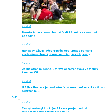
Aktuálně
Poruba bude znovu chutnat. Velká žranice se vrací už
posedmé
Aktuálně
Hukvaldy ožívají. Přeshraniční spolupráce pomáhá
zachraňovat hrad i připomínat zbojnické legendy
Aktuálně
Jedna stránka denně. Ostrava si zatrénovala ve čtení v
kampani Čti…
Aktuálně
U Bělského lesa je nově otevřená venkovní lezecká stěna s
relaxačními…
Auto
Aktuálně
Český motocyklový tým SP race project míří do