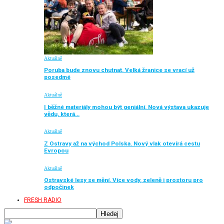
Aktuálně
Poruba bude znovu chutnat. Velká žranice se vrací už
posedmé
Aktuálně
I běžné materiály mohou být geniální. Nová výstava ukazuje
vědu, která…
Aktuálně
Z Ostravy až na východ Polska. Nový vlak otevírá cestu
Evropou
Aktuálně
Ostravské lesy se mění. Více vody, zeleně i prostoru pro
odpočinek
FRESH RADIO