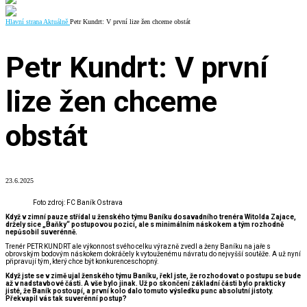
Hlavní strana
Aktuálně
Petr Kundrt: V první lize žen chceme obstát
Petr Kundrt: V první
lize žen chceme
obstát
23.6.2025
Foto zdroj: FC Baník Ostrava
Když v zimní pauze střídal u ženského týmu Baníku dosavadního trenéra Witolda Zajace,
držely sice „Baňky“ postupovou pozici, ale s minimálním náskokem a tým rozhodně
nepůsobil suverénně.
Trenér PETR KUNDRT ale výkonnost svého celku výrazně zvedl a ženy Baníku na jaře s
obrovským bodovým náskokem dokráčely k vytouženému návratu do nejvyšší soutěže. A už nyní
připravují tým, který chce být konkurenceschopný.
Když jste se v zimě ujal ženského týmu Baníku, řekl jste, že rozhodovat o postupu se bude
až v nadstavbové části. A vše bylo jinak. Už po skončení základní části bylo prakticky
jisté, že Baník postoupí, a první kolo dalo tomuto výsledku punc absolutní jistoty.
Překvapil vás tak suverénní postup?