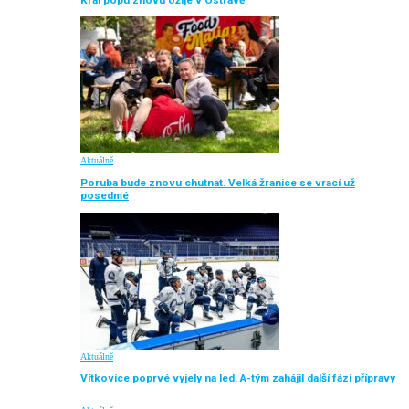
Aktuálně
Poruba bude znovu chutnat. Velká žranice se vrací už
posedmé
Aktuálně
Vítkovice poprvé vyjely na led. A-tým zahájil další fázi přípravy