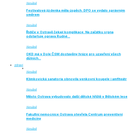
Aktuálně
Festivalová jízdenka měla úspěch. DPO se vydalo správným
směrem
Aktuálně
Řidiče v Ostravě čekají komplikace. Na začátku srpna
odstartuje oprava Rudné…
Aktuálně
OKD má v Dole ČSM dostavěny hráze pro uzavření všech
důlních…
zdraví
Aktuálně
Klimkovická sanatoria obnovila venkovní koupele i amfiteátr
Aktuálně
Město Ostrava vybudovalo další dětské hřiště v Bělském lese
Aktuálně
Fakultní nemocnice Ostrava otevřela Centrum preventivní
medicíny
Aktuálně