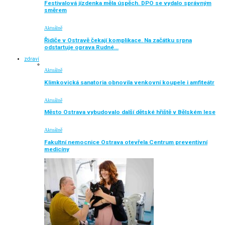
Festivalová jízdenka měla úspěch. DPO se vydalo správným
směrem
Aktuálně
Řidiče v Ostravě čekají komplikace. Na začátku srpna
odstartuje oprava Rudné…
zdraví
Aktuálně
Klimkovická sanatoria obnovila venkovní koupele i amfiteátr
Aktuálně
Město Ostrava vybudovalo další dětské hřiště v Bělském lese
Aktuálně
Fakultní nemocnice Ostrava otevřela Centrum preventivní
medicíny