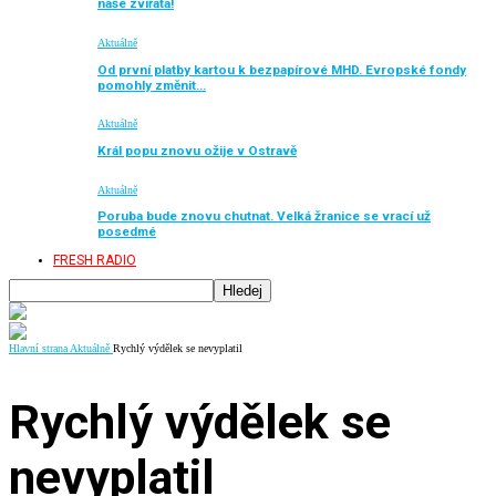
naše zvířata!
Aktuálně
Od první platby kartou k bezpapírové MHD. Evropské fondy
pomohly změnit…
Aktuálně
Král popu znovu ožije v Ostravě
Aktuálně
Poruba bude znovu chutnat. Velká žranice se vrací už
posedmé
FRESH RADIO
Hlavní strana
Aktuálně
Rychlý výdělek se nevyplatil
Rychlý výdělek se
nevyplatil