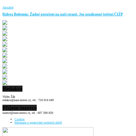
Aktuálně
Ridera Bohemia: Žádné porušení na naší straně. Jen nezákonné šetření ČIŽP
Redakce
Vilém Žák
redakce@nase-mesto.cz, tel.: 724 014 649
Příjem inzerce
inzerce@nase-mesto.cz, tel.: 607 590 820
Cookies
Informace o zpracování osobních údajů