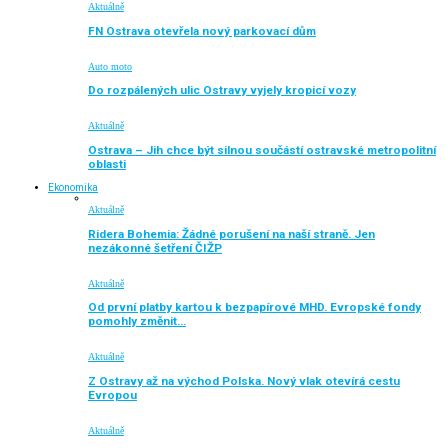
Aktuálně
FN Ostrava otevřela nový parkovací dům
Auto moto
Do rozpálených ulic Ostravy vyjely kropicí vozy
Aktuálně
Ostrava – Jih chce být silnou součástí ostravské metropolitní
oblasti
Ekonomika
Aktuálně
Ridera Bohemia: Žádné porušení na naší straně. Jen
nezákonné šetření ČIŽP
Aktuálně
Od první platby kartou k bezpapírové MHD. Evropské fondy
pomohly změnit…
Aktuálně
Z Ostravy až na východ Polska. Nový vlak otevírá cestu
Evropou
Aktuálně