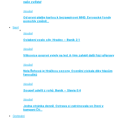
naše zvířata!
Aktuálně
Od první platby kartou k bezpapírové MHD. Evropské fondy
pomohly změnit…
Sport
Aktuálně
Oslabení vzalo síly: Hradec – Baník 2:1
Aktuálně
Vítkovice poprvé vyjely na led. A-tým zahájil další fázi přípravy
Aktuálně
Nela Řehová je Hráčkou sezony. Ocenění získala díky hlasům
fanoušků
Aktuálně
Soupeř udeřil z rohů: Baník – Slavia 0:4
Aktuálně
Jedna stránka denně. Ostrava si zatrénovala ve čtení v
kampani Čti…
Cestování