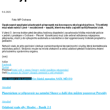
9.6.2025
Foto: MP Ostrava
Opakované využívání plastových přepravek má bezesporu ekologický přínos. Třicetiletý
muž však nalezl i jiné – nezákonné – využití, které mu mělo zajistit rychlý finanční zisk.
V úterý 3. června krátce před desátou hodinou dopolední zasahovala hlídka městské policie
v jedné z prodejen v Ostravě – Plesné. Vynalézavý muž zde sebral odloženou nápojovou
přepravku, vložil ji do výkupního automatu a následně si dal vygenerovaný lísteček proplatit u
pokladní.
Netušil však, že jeho počínání sleduje zaměstnankyně bezpečnostní služby, která kontaktovala
městskou policii. Strážníci muže na místě ztotožnili a celou událost předali k dalšímu řešení
příslušnému správnímu orgánu.
(nm)
Sdílet
Facebook
Twitter
Předchozí
Vodní svět v centru Ostravy prošel rozsáhlou rekonstrukcí
Další
Na atestace do Ostravy dorazili internisté z celé republiky
Další články z této kategorie
Více článků magazínu NAŠE MĚSTO
Aktuálně
Planetárium se připravuje na zatmění Slunce a další den můžete pozorovat Perseidy
Aktuálně
Oslabení vzalo síly: Hradec – Baník 2:1