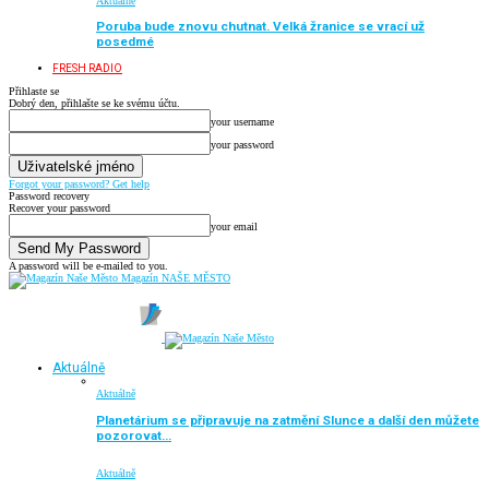
Aktuálně
Poruba bude znovu chutnat. Velká žranice se vrací už
posedmé
FRESH RADIO
Přihlaste se
Dobrý den, přihlašte se ke svému účtu.
your username
your password
Forgot your password? Get help
Password recovery
Recover your password
your email
A password will be e-mailed to you.
Magazín NAŠE MĚSTO
Aktuálně
Aktuálně
Planetárium se připravuje na zatmění Slunce a další den můžete
pozorovat…
Aktuálně