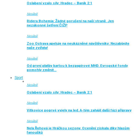
Oslabení vzalo síly: Hradec – Baník 2:1
Aktuálně
Ridera Bohemia: Žádné porušení na naší straně. Jen
nezákonné šetření ČIŽP
Aktuálně
Zoo Ostrava apeluje na neukázněné návštěvníky: Nezabíjejte
naše zvířata!
Aktuálně
Od první platby kartou k bezpapírové MHD. Evropské fondy
pomohly změnit…
Sport
Aktuálně
Oslabení vzalo síly: Hradec – Baník 2:1
Aktuálně
Vítkovice poprvé vyjely na led. A-tým zahájil další fázi přípravy
Aktuálně
Nela Řehová je Hráčkou sezony. Ocenění získala díky hlasům
fanoušků