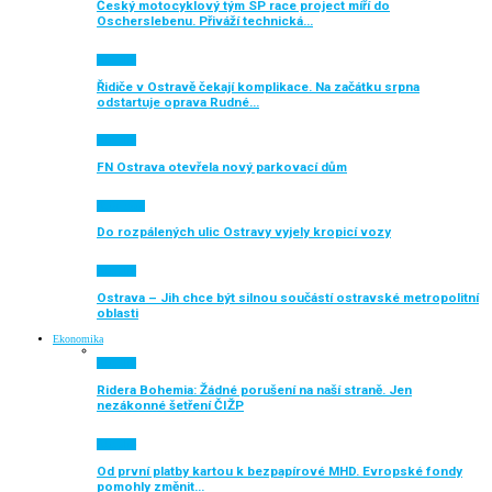
Český motocyklový tým SP race project míří do
Oscherslebenu. Přiváží technická…
Aktuálně
Řidiče v Ostravě čekají komplikace. Na začátku srpna
odstartuje oprava Rudné…
Aktuálně
FN Ostrava otevřela nový parkovací dům
Auto moto
Do rozpálených ulic Ostravy vyjely kropicí vozy
Aktuálně
Ostrava – Jih chce být silnou součástí ostravské metropolitní
oblasti
Ekonomika
Aktuálně
Ridera Bohemia: Žádné porušení na naší straně. Jen
nezákonné šetření ČIŽP
Aktuálně
Od první platby kartou k bezpapírové MHD. Evropské fondy
pomohly změnit…