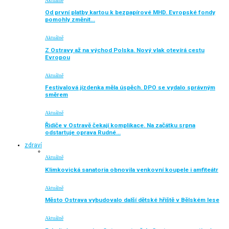
Aktuálně
Od první platby kartou k bezpapírové MHD. Evropské fondy
pomohly změnit…
Aktuálně
Z Ostravy až na východ Polska. Nový vlak otevírá cestu
Evropou
Aktuálně
Festivalová jízdenka měla úspěch. DPO se vydalo správným
směrem
Aktuálně
Řidiče v Ostravě čekají komplikace. Na začátku srpna
odstartuje oprava Rudné…
zdraví
Aktuálně
Klimkovická sanatoria obnovila venkovní koupele i amfiteátr
Aktuálně
Město Ostrava vybudovalo další dětské hřiště v Bělském lese
Aktuálně