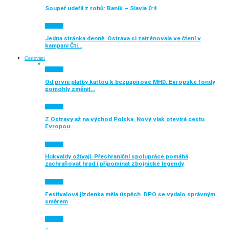
Soupeř udeřil z rohů: Baník – Slavia 0:4
Aktuálně
Jedna stránka denně. Ostrava si zatrénovala ve čtení v
kampani Čti…
Cestování
Aktuálně
Od první platby kartou k bezpapírové MHD. Evropské fondy
pomohly změnit…
Aktuálně
Z Ostravy až na východ Polska. Nový vlak otevírá cestu
Evropou
Aktuálně
Hukvaldy ožívají. Přeshraniční spolupráce pomáhá
zachraňovat hrad i připomínat zbojnické legendy
Aktuálně
Festivalová jízdenka měla úspěch. DPO se vydalo správným
směrem
Aktuálně