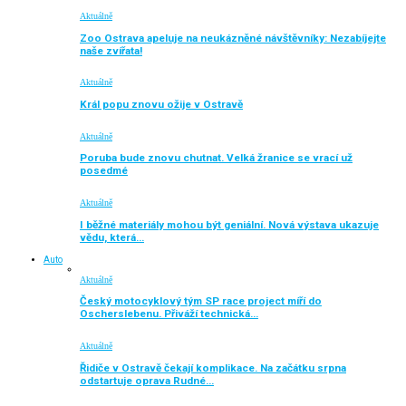
Aktuálně
Zoo Ostrava apeluje na neukázněné návštěvníky: Nezabíjejte
naše zvířata!
Aktuálně
Král popu znovu ožije v Ostravě
Aktuálně
Poruba bude znovu chutnat. Velká žranice se vrací už
posedmé
Aktuálně
I běžné materiály mohou být geniální. Nová výstava ukazuje
vědu, která…
Auto
Aktuálně
Český motocyklový tým SP race project míří do
Oscherslebenu. Přiváží technická…
Aktuálně
Řidiče v Ostravě čekají komplikace. Na začátku srpna
odstartuje oprava Rudné…