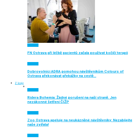
Aktuálně
FN Ostrava při léčbě pacientů začala používat kočičí terapii
Aktuálně
Dobrovolníci ADRA pomohou návštěvníkům Colours of
Ostrava překonávat překážky na cestě…
Z kraje
Aktuálně
Ridera Bohemia: Žádné porušení na naší straně. Jen
nezákonné šetření ČIŽP
Aktuálně
Zoo Ostrava apeluje na neukázněné návštěvníky: Nezabíjejte
naše zvířata!
Aktuálně