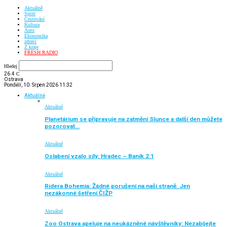
Aktuálně
Sport
Cestování
Kultura
Auto
Ekonomika
zdraví
Z kraje
FRESH RADIO
Hledej
26.4
C
Ostrava
Pondělí, 10. Srpen 2026 11:32
Aktuálně
Aktuálně
Planetárium se připravuje na zatmění Slunce a další den můžete
pozorovat…
Aktuálně
Oslabení vzalo síly: Hradec – Baník 2:1
Aktuálně
Ridera Bohemia: Žádné porušení na naší straně. Jen
nezákonné šetření ČIŽP
Aktuálně
Zoo Ostrava apeluje na neukázněné návštěvníky: Nezabíjejte