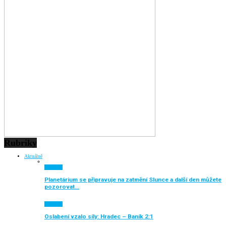
Rubriky
Aktuálně
Aktuálně
Planetárium se připravuje na zatmění Slunce a další den můžete
pozorovat…
Aktuálně
Oslabení vzalo síly: Hradec – Baník 2:1