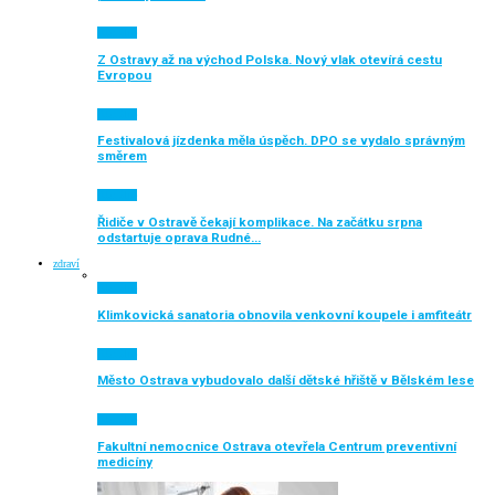
Aktuálně
Z Ostravy až na východ Polska. Nový vlak otevírá cestu
Evropou
Aktuálně
Festivalová jízdenka měla úspěch. DPO se vydalo správným
směrem
Aktuálně
Řidiče v Ostravě čekají komplikace. Na začátku srpna
odstartuje oprava Rudné…
zdraví
Aktuálně
Klimkovická sanatoria obnovila venkovní koupele i amfiteátr
Aktuálně
Město Ostrava vybudovalo další dětské hřiště v Bělském lese
Aktuálně
Fakultní nemocnice Ostrava otevřela Centrum preventivní
medicíny