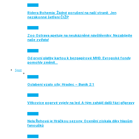
Aktuálně
Ridera Bohemia: Žádné porušení na naší straně. Jen
nezákonné šetření ČIŽP
Aktuálně
Zoo Ostrava apeluje na neukázněné návštěvníky: Nezabíjejte
naše zvířata!
Aktuálně
Od první platby kartou k bezpapírové MHD. Evropské fondy
pomohly změnit…
Sport
Aktuálně
Oslabení vzalo síly: Hradec – Baník 2:1
Aktuálně
Vítkovice poprvé vyjely na led. A-tým zahájil další fázi přípravy
Aktuálně
Nela Řehová je Hráčkou sezony. Ocenění získala díky hlasům
fanoušků
Aktuálně