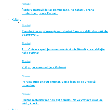
Aktuálně
Řidiče v Ostravě čekají komplikace. Na začátku srpna
odstartuje oprava Rudné…
Kultura
Aktuálně
Planetárium se připravuje na zatmění Slunce a další den můžete
pozorovat…
Aktuálně
Zoo Ostrava apeluje na neukázněné návštěvníky: Nezabíjejte
naše zvířata!
Aktuálně
Král popu znovu ožije v Ostravě
Aktuálně
Poruba bude znovu chutnat. Velká žranice se vrací už
posedmé
Aktuálně
I běžné materiály mohou být geniální. Nová výstava ukazuje
vědu, která…
Auto