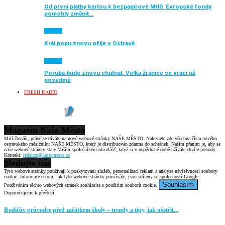
Od první platby kartou k bezpapírové MHD. Evropské fondy
pomohly změnit…
Aktuálně
Král popu znovu ožije v Ostravě
Aktuálně
Poruba bude znovu chutnat. Velká žranice se vrací už
posedmé
FRESH RADIO
Magazín Naše Město
Milí čtenáři, právě se díváte na nové webové stránky NAŠE MĚSTO. Naleznete zde všechna čísla nového
ostravského měsíčníku NAŠE MĚSTO, který je distribuován zdarma do schránek. Naším přáním je, aby se
naše webové stránky staly Vaším společníkem obzvlášť, když si v uspěchané době užíváte chvíle pohody.
Kontakt:
redakce@nase-mesto.cz
Sledujte nás
Tyto webové stránky používají k poskytování služeb, personalizaci reklam a analýze návštěvnosti soubory
cookie. Informace o tom, jak tyto webové stránky používáte, jsou sdíleny se společností Google.
Souhlasím
Používáním těchto webových stránek souhlasíte s použitím souborů cookie.
Doporučujeme k přečtení
Rodičův průvodce před začátkem školy – trendy a tipy, jak ušetřit...