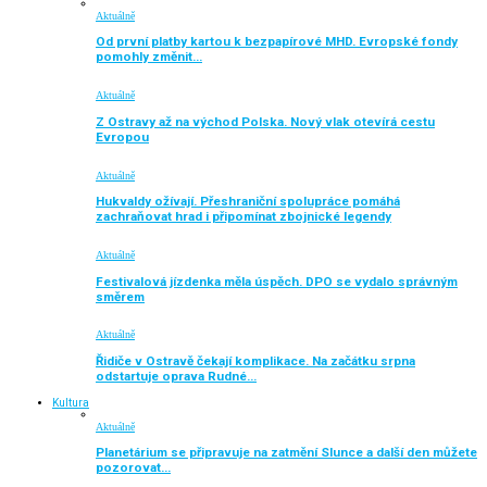
Aktuálně
Od první platby kartou k bezpapírové MHD. Evropské fondy
pomohly změnit…
Aktuálně
Z Ostravy až na východ Polska. Nový vlak otevírá cestu
Evropou
Aktuálně
Hukvaldy ožívají. Přeshraniční spolupráce pomáhá
zachraňovat hrad i připomínat zbojnické legendy
Aktuálně
Festivalová jízdenka měla úspěch. DPO se vydalo správným
směrem
Aktuálně
Řidiče v Ostravě čekají komplikace. Na začátku srpna
odstartuje oprava Rudné…
Kultura
Aktuálně
Planetárium se připravuje na zatmění Slunce a další den můžete
pozorovat…