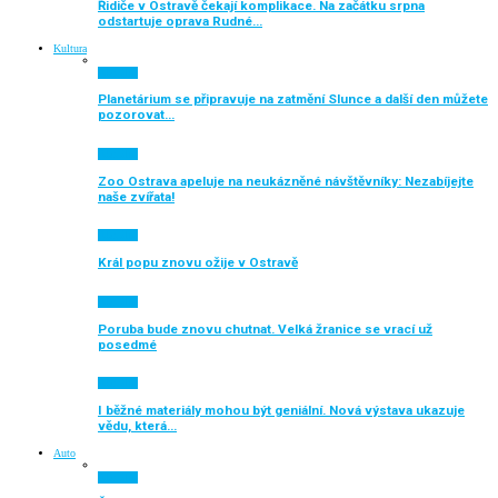
Řidiče v Ostravě čekají komplikace. Na začátku srpna
odstartuje oprava Rudné…
Kultura
Aktuálně
Planetárium se připravuje na zatmění Slunce a další den můžete
pozorovat…
Aktuálně
Zoo Ostrava apeluje na neukázněné návštěvníky: Nezabíjejte
naše zvířata!
Aktuálně
Král popu znovu ožije v Ostravě
Aktuálně
Poruba bude znovu chutnat. Velká žranice se vrací už
posedmé
Aktuálně
I běžné materiály mohou být geniální. Nová výstava ukazuje
vědu, která…
Auto
Aktuálně