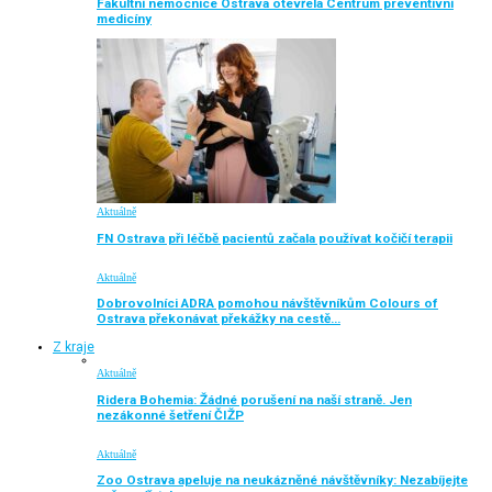
Fakultní nemocnice Ostrava otevřela Centrum preventivní
medicíny
Aktuálně
FN Ostrava při léčbě pacientů začala používat kočičí terapii
Aktuálně
Dobrovolníci ADRA pomohou návštěvníkům Colours of
Ostrava překonávat překážky na cestě…
Z kraje
Aktuálně
Ridera Bohemia: Žádné porušení na naší straně. Jen
nezákonné šetření ČIŽP
Aktuálně
Zoo Ostrava apeluje na neukázněné návštěvníky: Nezabíjejte