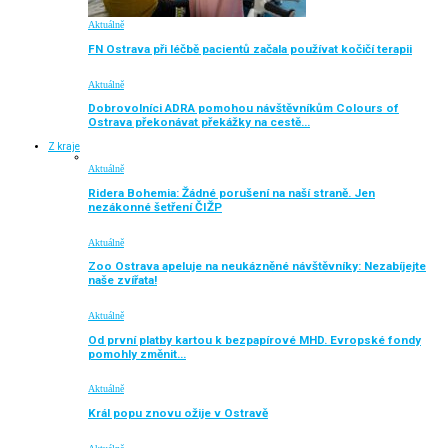
Aktuálně
FN Ostrava při léčbě pacientů začala používat kočičí terapii
Aktuálně
Dobrovolníci ADRA pomohou návštěvníkům Colours of
Ostrava překonávat překážky na cestě…
Z kraje
Aktuálně
Ridera Bohemia: Žádné porušení na naší straně. Jen
nezákonné šetření ČIŽP
Aktuálně
Zoo Ostrava apeluje na neukázněné návštěvníky: Nezabíjejte
naše zvířata!
Aktuálně
Od první platby kartou k bezpapírové MHD. Evropské fondy
pomohly změnit…
Aktuálně
Král popu znovu ožije v Ostravě