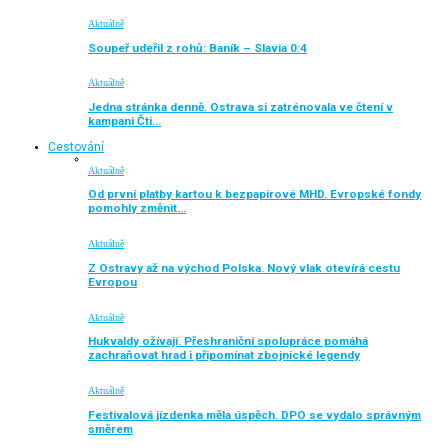
Aktuálně
Soupeř udeřil z rohů: Baník – Slavia 0:4
Aktuálně
Jedna stránka denně. Ostrava si zatrénovala ve čtení v
kampani Čti…
Cestování
Aktuálně
Od první platby kartou k bezpapírové MHD. Evropské fondy
pomohly změnit…
Aktuálně
Z Ostravy až na východ Polska. Nový vlak otevírá cestu
Evropou
Aktuálně
Hukvaldy ožívají. Přeshraniční spolupráce pomáhá
zachraňovat hrad i připomínat zbojnické legendy
Aktuálně
Festivalová jízdenka měla úspěch. DPO se vydalo správným
směrem