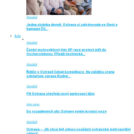
Aktuálně
Jedna stránka denně. Ostrava si zatrénovala ve čtení v
kampani Čti…
Auto
Aktuálně
Český motocyklový tým SP race project míří do
Oscherslebenu. Přiváží technická…
Aktuálně
Řidiče v Ostravě čekají komplikace. Na začátku srpna
odstartuje oprava Rudné…
Aktuálně
FN Ostrava otevřela nový parkovací dům
Auto moto
Do rozpálených ulic Ostravy vyjely kropicí vozy
Aktuálně
Ostrava – Jih chce být silnou součástí ostravské metropolitní
oblasti