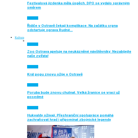
Festivalová jízdenka měla úspěch. DPO se vydalo správným
směrem
Aktuálně
Řidiče v Ostravě čekají komplikace. Na začátku srpna
odstartuje oprava Rudné…
Kultura
Aktuálně
Zoo Ostrava apeluje na neukázněné návštěvníky: Nezabíjejte
naše zvířata!
Aktuálně
Král popu znovu ožije v Ostravě
Aktuálně
Poruba bude znovu chutnat. Velká žranice se vrací už
posedmé
Aktuálně
Hukvaldy ožívají. Přeshraniční spolupráce pomáhá
zachraňovat hrad i připomínat zbojnické legendy