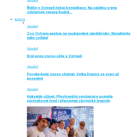
Aktuálně
Řidiče v Ostravě čekají komplikace. Na začátku srpna
odstartuje oprava Rudné…
Kultura
Aktuálně
Zoo Ostrava apeluje na neukázněné návštěvníky: Nezabíjejte
naše zvířata!
Aktuálně
Král popu znovu ožije v Ostravě
Aktuálně
Poruba bude znovu chutnat. Velká žranice se vrací už
posedmé
Aktuálně
Hukvaldy ožívají. Přeshraniční spolupráce pomáhá
zachraňovat hrad i připomínat zbojnické legendy