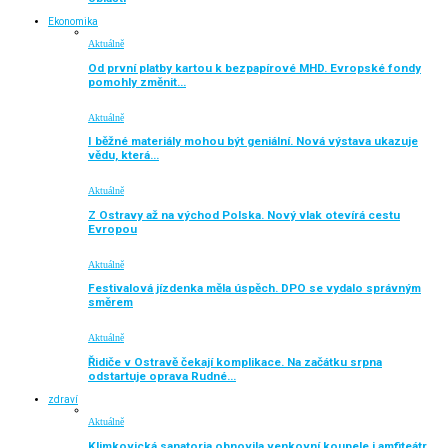
Ekonomika
Aktuálně
Od první platby kartou k bezpapírové MHD. Evropské fondy
pomohly změnit…
Aktuálně
I běžné materiály mohou být geniální. Nová výstava ukazuje
vědu, která…
Aktuálně
Z Ostravy až na východ Polska. Nový vlak otevírá cestu
Evropou
Aktuálně
Festivalová jízdenka měla úspěch. DPO se vydalo správným
směrem
Aktuálně
Řidiče v Ostravě čekají komplikace. Na začátku srpna
odstartuje oprava Rudné…
zdraví
Aktuálně
Klimkovická sanatoria obnovila venkovní koupele i amfiteátr