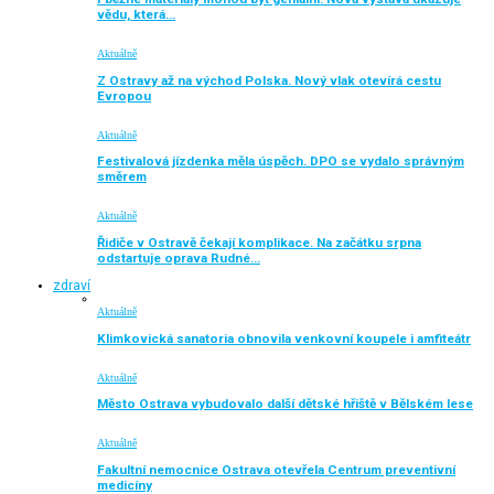
vědu, která…
Aktuálně
Z Ostravy až na východ Polska. Nový vlak otevírá cestu
Evropou
Aktuálně
Festivalová jízdenka měla úspěch. DPO se vydalo správným
směrem
Aktuálně
Řidiče v Ostravě čekají komplikace. Na začátku srpna
odstartuje oprava Rudné…
zdraví
Aktuálně
Klimkovická sanatoria obnovila venkovní koupele i amfiteátr
Aktuálně
Město Ostrava vybudovalo další dětské hřiště v Bělském lese
Aktuálně
Fakultní nemocnice Ostrava otevřela Centrum preventivní
medicíny