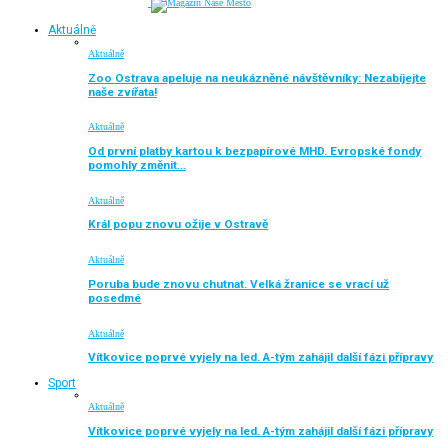
Aktuálně
Aktuálně
Zoo Ostrava apeluje na neukázněné návštěvníky: Nezabíjejte
naše zvířata!
Aktuálně
Od první platby kartou k bezpapírové MHD. Evropské fondy
pomohly změnit…
Aktuálně
Král popu znovu ožije v Ostravě
Aktuálně
Poruba bude znovu chutnat. Velká žranice se vrací už
posedmé
Aktuálně
Vítkovice poprvé vyjely na led. A-tým zahájil další fázi přípravy
Sport
Aktuálně
Vítkovice poprvé vyjely na led. A-tým zahájil další fázi přípravy