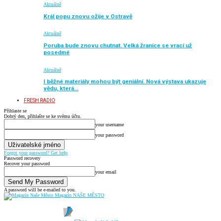
Aktuálně
Král popu znovu ožije v Ostravě
Aktuálně
Poruba bude znovu chutnat. Velká žranice se vrací už
posedmé
Aktuálně
I běžné materiály mohou být geniální. Nová výstava ukazuje
vědu, která…
FRESH RADIO
Přihlaste se
Dobrý den, přihlašte se ke svému účtu.
your username
your password
Forgot your password? Get help
Password recovery
Recover your password
your email
A password will be e-mailed to you.
Magazín NAŠE MĚSTO