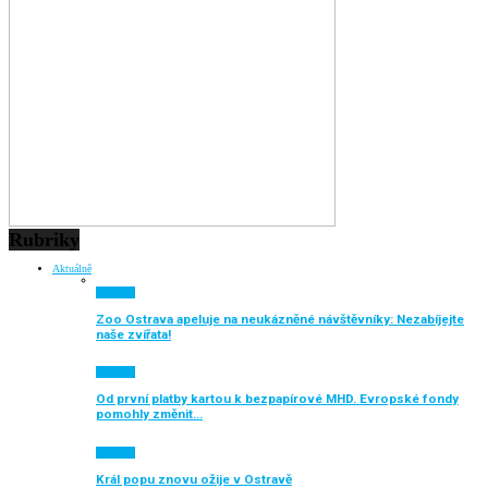
Rubriky
Aktuálně
Aktuálně
Zoo Ostrava apeluje na neukázněné návštěvníky: Nezabíjejte
naše zvířata!
Aktuálně
Od první platby kartou k bezpapírové MHD. Evropské fondy
pomohly změnit…
Aktuálně
Král popu znovu ožije v Ostravě