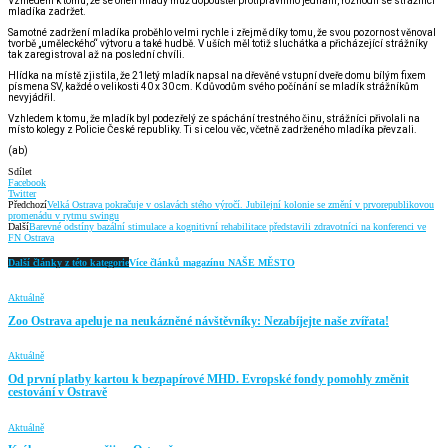
Vzhledem k tomu, že se onen mladý muž dopouštěl protiprávního jednání, rozhodli se strážníci
mladíka zadržet.
Samotné zadržení mladíka proběhlo velmi rychle i zřejmě díky tomu, že svou pozornost věnoval
tvorbě „uměleckého“ výtvoru a také hudbě. V uších měl totiž sluchátka a přicházející strážníky
tak zaregistroval až na poslední chvíli.
Hlídka na místě zjistila, že 21letý mladík napsal na dřevěné vstupní dveře domu bílým fixem
písmena SV, každé o velikosti 40 x 30 cm. K důvodům svého počínání se mladík strážníkům
nevyjádřil.
Vzhledem k tomu, že mladík byl podezřelý ze spáchání trestného činu, strážníci přivolali na
místo kolegy z Policie České republiky. Ti si celou věc, včetně zadrženého mladíka převzali.
(ab)
Sdílet
Facebook
Twitter
Předchozí
Velká Ostrava pokračuje v oslavách stého výročí. Jubilejní kolonie se změní v prvorepublikovou
promenádu v rytmu swingu
Další
Barevné odstíny bazální stimulace a kognitivní rehabilitace představili zdravotníci na konferenci ve
FN Ostrava
Další články z této kategorie
Více článků magazínu NAŠE MĚSTO
Aktuálně
Zoo Ostrava apeluje na neukázněné návštěvníky: Nezabíjejte naše zvířata!
Aktuálně
Od první platby kartou k bezpapírové MHD. Evropské fondy pomohly změnit
cestování v Ostravě
Aktuálně