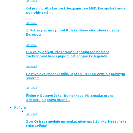
Aktuálně
Od první platby kartou k bezpapírové MHD. Evropské fondy
pomohly změnit…
Aktuálně
Z Ostravy až na východ Polska. Nový vlak otevírá cestu
Evropou
Aktuálně
Hukvaldy ožívají. Přeshraniční spolupráce pomáhá
zachraňovat hrad i připomínat zbojnické legendy
Aktuálně
Festivalová jízdenka měla úspěch. DPO se vydalo správným
směrem
Aktuálně
Řidiče v Ostravě čekají komplikace. Na začátku srpna
odstartuje oprava Rudné…
Kultura
Aktuálně
Zoo Ostrava apeluje na neukázněné návštěvníky: Nezabíjejte
naše zvířata!