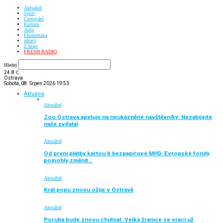
Aktuálně
Sport
Cestování
Kultura
Auto
Ekonomika
zdraví
Z kraje
FRESH RADIO
Hledej
24.8
C
Ostrava
Sobota, 08. Srpen 2026 19:53
Aktuálně
Aktuálně
Zoo Ostrava apeluje na neukázněné návštěvníky: Nezabíjejte
naše zvířata!
Aktuálně
Od první platby kartou k bezpapírové MHD. Evropské fondy
pomohly změnit…
Aktuálně
Král popu znovu ožije v Ostravě
Aktuálně
Poruba bude znovu chutnat. Velká žranice se vrací už