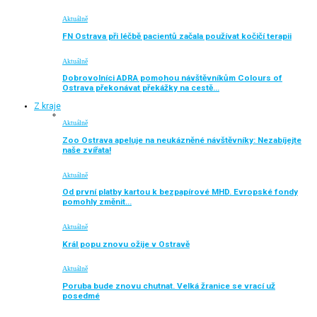
Aktuálně
FN Ostrava při léčbě pacientů začala používat kočičí terapii
Aktuálně
Dobrovolníci ADRA pomohou návštěvníkům Colours of
Ostrava překonávat překážky na cestě…
Z kraje
Aktuálně
Zoo Ostrava apeluje na neukázněné návštěvníky: Nezabíjejte
naše zvířata!
Aktuálně
Od první platby kartou k bezpapírové MHD. Evropské fondy
pomohly změnit…
Aktuálně
Král popu znovu ožije v Ostravě
Aktuálně
Poruba bude znovu chutnat. Velká žranice se vrací už
posedmé