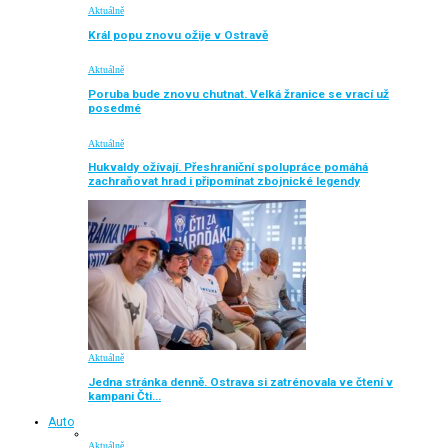
Aktuálně
Král popu znovu ožije v Ostravě
Aktuálně
Poruba bude znovu chutnat. Velká žranice se vrací už
posedmé
Aktuálně
Hukvaldy ožívají. Přeshraniční spolupráce pomáhá
zachraňovat hrad i připomínat zbojnické legendy
Aktuálně
Jedna stránka denně. Ostrava si zatrénovala ve čtení v
kampani Čti…
Auto
Aktuálně