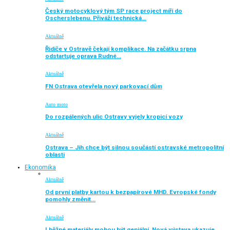
Český motocyklový tým SP race project míří do
Oscherslebenu. Přiváží technická…
Aktuálně
Řidiče v Ostravě čekají komplikace. Na začátku srpna
odstartuje oprava Rudné…
Aktuálně
FN Ostrava otevřela nový parkovací dům
Auto moto
Do rozpálených ulic Ostravy vyjely kropicí vozy
Aktuálně
Ostrava – Jih chce být silnou součástí ostravské metropolitní
oblasti
Ekonomika
Aktuálně
Od první platby kartou k bezpapírové MHD. Evropské fondy
pomohly změnit…
Aktuálně
I běžné materiály mohou být geniální. Nová výstava ukazuje