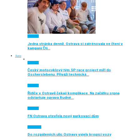
Aktuálně
Jedna stránka denně. Ostrava si zatrénovala ve čtení v
kampani Čti…
Auto
Aktuálně
Český motocyklový tým SP race project míří do
Oscherslebenu. Přiváží technická…
Aktuálně
Řidiče v Ostravě čekají komplikace. Na začátku srpna
odstartuje oprava Rudné…
Aktuálně
FN Ostrava otevřela nový parkovací dům
Auto moto
Do rozpálených ulic Ostravy vyjely kropicí vozy