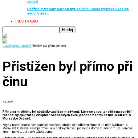
Aktuálně
I běžné materiály mohou být geniální. Nová výstava ukazuje
vědu, která…
FRESH RADIO
Hlavní strana
Aktuálně
Přistižen byl přímo při činu
Přistižen byl přímo při
činu
7.6.2024
Přímo na místě činu byl strážníky zadržen mladý muž, který se v noci z neděle na pondělí
rozhodl vylepšit vizáž vstupních vchodových dveří jednoho z domů na ulici Nádražní v
Moravské Ostravě.
Když v neděli krátce před půlnocí prováděli strážníci hlídkovou činnost na ulici Nádražní v
Moravské Ostravě, zaregistrovali u vchodových dveří jednoho z domů mladého muže. Ten cosi
kreslil na vstupní dveře tohoto domu.