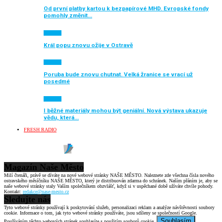
Od první platby kartou k bezpapírové MHD. Evropské fondy
pomohly změnit…
Aktuálně
Král popu znovu ožije v Ostravě
Aktuálně
Poruba bude znovu chutnat. Velká žranice se vrací už
posedmé
Aktuálně
I běžné materiály mohou být geniální. Nová výstava ukazuje
vědu, která…
FRESH RADIO
Magazín Naše Město
Milí čtenáři, právě se díváte na nové webové stránky NAŠE MĚSTO. Naleznete zde všechna čísla nového
ostravského měsíčníku NAŠE MĚSTO, který je distribuován zdarma do schránek. Naším přáním je, aby se
naše webové stránky staly Vaším společníkem obzvlášť, když si v uspěchané době užíváte chvíle pohody.
Kontakt:
redakce@nase-mesto.cz
Sledujte nás
Tyto webové stránky používají k poskytování služeb, personalizaci reklam a analýze návštěvnosti soubory
cookie. Informace o tom, jak tyto webové stránky používáte, jsou sdíleny se společností Google.
Souhlasím
Používáním těchto webových stránek souhlasíte s použitím souborů cookie.