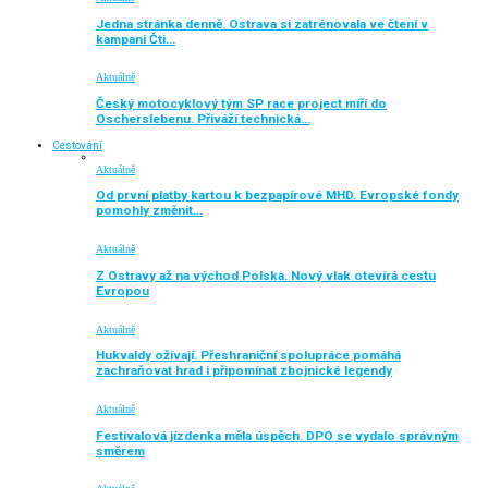
Jedna stránka denně. Ostrava si zatrénovala ve čtení v
kampani Čti…
Aktuálně
Český motocyklový tým SP race project míří do
Oscherslebenu. Přiváží technická…
Cestování
Aktuálně
Od první platby kartou k bezpapírové MHD. Evropské fondy
pomohly změnit…
Aktuálně
Z Ostravy až na východ Polska. Nový vlak otevírá cestu
Evropou
Aktuálně
Hukvaldy ožívají. Přeshraniční spolupráce pomáhá
zachraňovat hrad i připomínat zbojnické legendy
Aktuálně
Festivalová jízdenka měla úspěch. DPO se vydalo správným
směrem