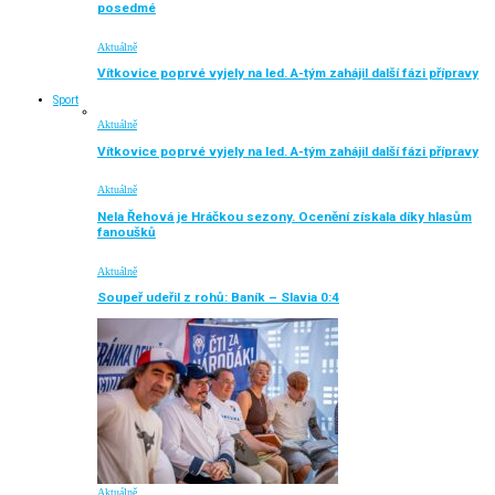
posedmé
Aktuálně
Vítkovice poprvé vyjely na led. A-tým zahájil další fázi přípravy
Sport
Aktuálně
Vítkovice poprvé vyjely na led. A-tým zahájil další fázi přípravy
Aktuálně
Nela Řehová je Hráčkou sezony. Ocenění získala díky hlasům
fanoušků
Aktuálně
Soupeř udeřil z rohů: Baník – Slavia 0:4
Aktuálně