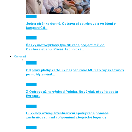
Aktuálně
Jedna stránka denně. Ostrava si zatrénovala ve čtení v
kampani Čti…
Aktuálně
Český motocyklový tým SP race project míří do
Oscherslebenu. Přiváží technická…
Cestování
Aktuálně
Od první platby kartou k bezpapírové MHD. Evropské fondy
pomohly změnit…
Aktuálně
Z Ostravy až na východ Polska. Nový vlak otevírá cestu
Evropou
Aktuálně
Hukvaldy ožívají. Přeshraniční spolupráce pomáhá
zachraňovat hrad i připomínat zbojnické legendy
Aktuálně