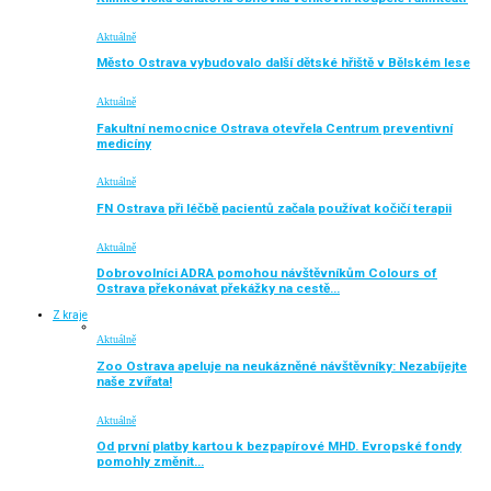
Aktuálně
Město Ostrava vybudovalo další dětské hřiště v Bělském lese
Aktuálně
Fakultní nemocnice Ostrava otevřela Centrum preventivní
medicíny
Aktuálně
FN Ostrava při léčbě pacientů začala používat kočičí terapii
Aktuálně
Dobrovolníci ADRA pomohou návštěvníkům Colours of
Ostrava překonávat překážky na cestě…
Z kraje
Aktuálně
Zoo Ostrava apeluje na neukázněné návštěvníky: Nezabíjejte
naše zvířata!
Aktuálně
Od první platby kartou k bezpapírové MHD. Evropské fondy
pomohly změnit…