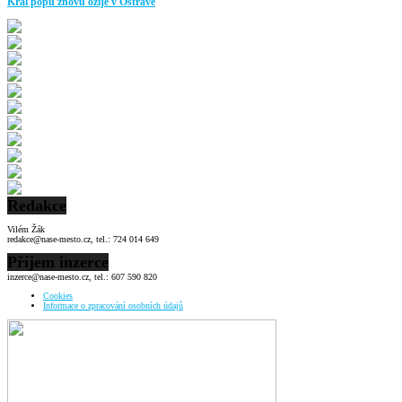
Král popu znovu ožije v Ostravě
Redakce
Vilém Žák
redakce@nase-mesto.cz, tel.: 724 014 649
Příjem inzerce
inzerce@nase-mesto.cz, tel.: 607 590 820
Cookies
Informace o zpracování osobních údajů