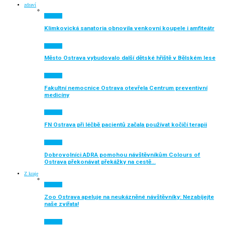
zdraví
Aktuálně
Klimkovická sanatoria obnovila venkovní koupele i amfiteátr
Aktuálně
Město Ostrava vybudovalo další dětské hřiště v Bělském lese
Aktuálně
Fakultní nemocnice Ostrava otevřela Centrum preventivní
medicíny
Aktuálně
FN Ostrava při léčbě pacientů začala používat kočičí terapii
Aktuálně
Dobrovolníci ADRA pomohou návštěvníkům Colours of
Ostrava překonávat překážky na cestě…
Z kraje
Aktuálně
Zoo Ostrava apeluje na neukázněné návštěvníky: Nezabíjejte
naše zvířata!
Aktuálně