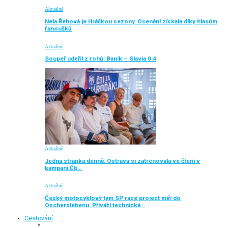
Aktuálně
Nela Řehová je Hráčkou sezony. Ocenění získala díky hlasům
fanoušků
Aktuálně
Soupeř udeřil z rohů: Baník – Slavia 0:4
Aktuálně
Jedna stránka denně. Ostrava si zatrénovala ve čtení v
kampani Čti…
Aktuálně
Český motocyklový tým SP race project míří do
Oscherslebenu. Přiváží technická…
Cestování