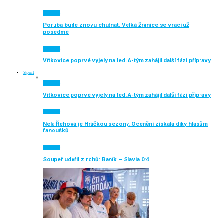
Aktuálně
Poruba bude znovu chutnat. Velká žranice se vrací už
posedmé
Aktuálně
Vítkovice poprvé vyjely na led. A-tým zahájil další fázi přípravy
Sport
Aktuálně
Vítkovice poprvé vyjely na led. A-tým zahájil další fázi přípravy
Aktuálně
Nela Řehová je Hráčkou sezony. Ocenění získala díky hlasům
fanoušků
Aktuálně
Soupeř udeřil z rohů: Baník – Slavia 0:4