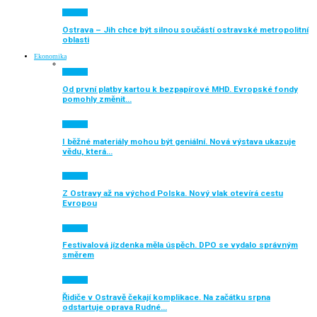
Aktuálně
Ostrava – Jih chce být silnou součástí ostravské metropolitní
oblasti
Ekonomika
Aktuálně
Od první platby kartou k bezpapírové MHD. Evropské fondy
pomohly změnit…
Aktuálně
I běžné materiály mohou být geniální. Nová výstava ukazuje
vědu, která…
Aktuálně
Z Ostravy až na východ Polska. Nový vlak otevírá cestu
Evropou
Aktuálně
Festivalová jízdenka měla úspěch. DPO se vydalo správným
směrem
Aktuálně
Řidiče v Ostravě čekají komplikace. Na začátku srpna
odstartuje oprava Rudné…