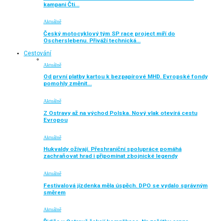
kampani Čti…
Aktuálně
Český motocyklový tým SP race project míří do
Oscherslebenu. Přiváží technická…
Cestování
Aktuálně
Od první platby kartou k bezpapírové MHD. Evropské fondy
pomohly změnit…
Aktuálně
Z Ostravy až na východ Polska. Nový vlak otevírá cestu
Evropou
Aktuálně
Hukvaldy ožívají. Přeshraniční spolupráce pomáhá
zachraňovat hrad i připomínat zbojnické legendy
Aktuálně
Festivalová jízdenka měla úspěch. DPO se vydalo správným
směrem
Aktuálně