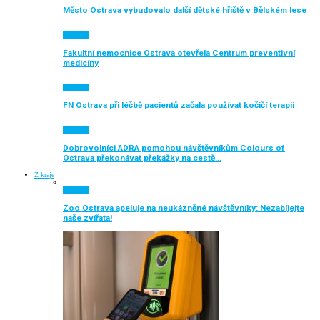
Město Ostrava vybudovalo další dětské hřiště v Bělském lese
Aktuálně
Fakultní nemocnice Ostrava otevřela Centrum preventivní
medicíny
Aktuálně
FN Ostrava při léčbě pacientů začala používat kočičí terapii
Aktuálně
Dobrovolníci ADRA pomohou návštěvníkům Colours of
Ostrava překonávat překážky na cestě…
Z kraje
Aktuálně
Zoo Ostrava apeluje na neukázněné návštěvníky: Nezabíjejte
naše zvířata!