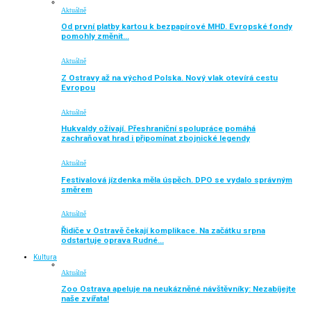
Aktuálně
Od první platby kartou k bezpapírové MHD. Evropské fondy
pomohly změnit…
Aktuálně
Z Ostravy až na východ Polska. Nový vlak otevírá cestu
Evropou
Aktuálně
Hukvaldy ožívají. Přeshraniční spolupráce pomáhá
zachraňovat hrad i připomínat zbojnické legendy
Aktuálně
Festivalová jízdenka měla úspěch. DPO se vydalo správným
směrem
Aktuálně
Řidiče v Ostravě čekají komplikace. Na začátku srpna
odstartuje oprava Rudné…
Kultura
Aktuálně
Zoo Ostrava apeluje na neukázněné návštěvníky: Nezabíjejte
naše zvířata!