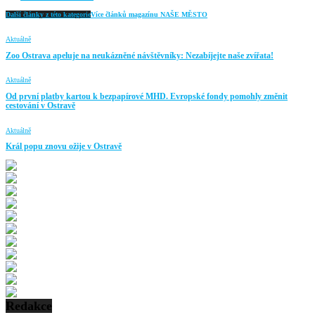
Další články z této kategorie
Více článků magazínu NAŠE MĚSTO
Aktuálně
Zoo Ostrava apeluje na neukázněné návštěvníky: Nezabíjejte naše zvířata!
Aktuálně
Od první platby kartou k bezpapírové MHD. Evropské fondy pomohly změnit
cestování v Ostravě
Aktuálně
Král popu znovu ožije v Ostravě
Redakce