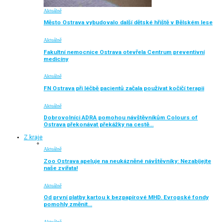
Aktuálně
Město Ostrava vybudovalo další dětské hřiště v Bělském lese
Aktuálně
Fakultní nemocnice Ostrava otevřela Centrum preventivní
medicíny
Aktuálně
FN Ostrava při léčbě pacientů začala používat kočičí terapii
Aktuálně
Dobrovolníci ADRA pomohou návštěvníkům Colours of
Ostrava překonávat překážky na cestě…
Z kraje
Aktuálně
Zoo Ostrava apeluje na neukázněné návštěvníky: Nezabíjejte
naše zvířata!
Aktuálně
Od první platby kartou k bezpapírové MHD. Evropské fondy
pomohly změnit…
Aktuálně