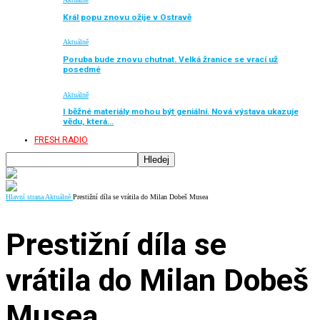
Král popu znovu ožije v Ostravě
Aktuálně
Poruba bude znovu chutnat. Velká žranice se vrací už
posedmé
Aktuálně
I běžné materiály mohou být geniální. Nová výstava ukazuje
vědu, která…
FRESH RADIO
Hlavní strana
Aktuálně
Prestižní díla se vrátila do Milan Dobeš Musea
Prestižní díla se
vrátila do Milan Dobeš
Musea