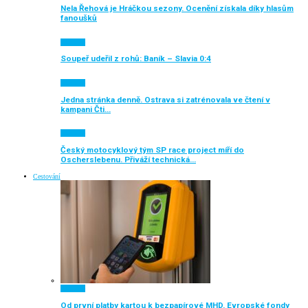
Nela Řehová je Hráčkou sezony. Ocenění získala díky hlasům
fanoušků
Aktuálně
Soupeř udeřil z rohů: Baník – Slavia 0:4
Aktuálně
Jedna stránka denně. Ostrava si zatrénovala ve čtení v
kampani Čti…
Aktuálně
Český motocyklový tým SP race project míří do
Oscherslebenu. Přiváží technická…
Cestování
Aktuálně
Od první platby kartou k bezpapírové MHD. Evropské fondy