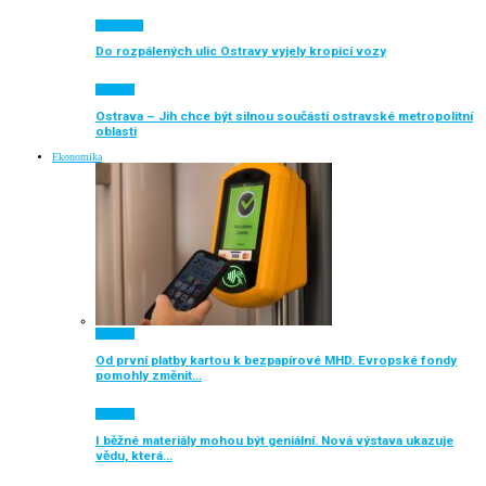
Auto moto
Do rozpálených ulic Ostravy vyjely kropicí vozy
Aktuálně
Ostrava – Jih chce být silnou součástí ostravské metropolitní
oblasti
Ekonomika
Aktuálně
Od první platby kartou k bezpapírové MHD. Evropské fondy
pomohly změnit…
Aktuálně
I běžné materiály mohou být geniální. Nová výstava ukazuje
vědu, která…