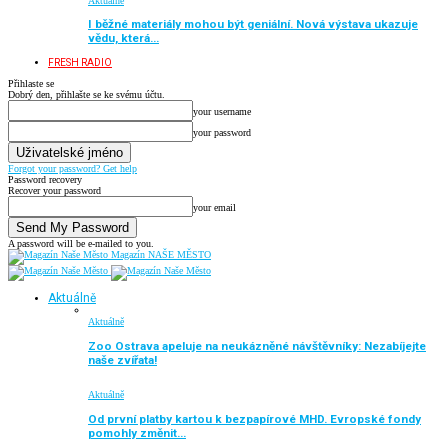
Aktuálně
I běžné materiály mohou být geniální. Nová výstava ukazuje
vědu, která…
FRESH RADIO
Přihlaste se
Dobrý den, přihlašte se ke svému účtu.
your username
your password
Forgot your password? Get help
Password recovery
Recover your password
your email
A password will be e-mailed to you.
Magazín NAŠE MĚSTO
Aktuálně
Aktuálně
Zoo Ostrava apeluje na neukázněné návštěvníky: Nezabíjejte
naše zvířata!
Aktuálně
Od první platby kartou k bezpapírové MHD. Evropské fondy
pomohly změnit…