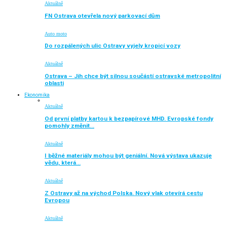
Aktuálně
FN Ostrava otevřela nový parkovací dům
Auto moto
Do rozpálených ulic Ostravy vyjely kropicí vozy
Aktuálně
Ostrava – Jih chce být silnou součástí ostravské metropolitní
oblasti
Ekonomika
Aktuálně
Od první platby kartou k bezpapírové MHD. Evropské fondy
pomohly změnit…
Aktuálně
I běžné materiály mohou být geniální. Nová výstava ukazuje
vědu, která…
Aktuálně
Z Ostravy až na východ Polska. Nový vlak otevírá cestu
Evropou
Aktuálně