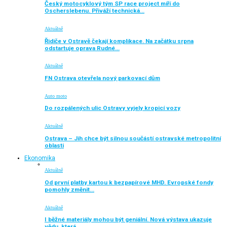
Český motocyklový tým SP race project míří do
Oscherslebenu. Přiváží technická…
Aktuálně
Řidiče v Ostravě čekají komplikace. Na začátku srpna
odstartuje oprava Rudné…
Aktuálně
FN Ostrava otevřela nový parkovací dům
Auto moto
Do rozpálených ulic Ostravy vyjely kropicí vozy
Aktuálně
Ostrava – Jih chce být silnou součástí ostravské metropolitní
oblasti
Ekonomika
Aktuálně
Od první platby kartou k bezpapírové MHD. Evropské fondy
pomohly změnit…
Aktuálně
I běžné materiály mohou být geniální. Nová výstava ukazuje
vědu, která…