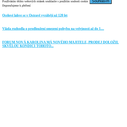
Souhlasím
Používáním těchto webových stránek souhlasíte s použitím souborů cookie.
Doporučujeme k přečtení
Ocelové lahve se v Ostravě vyrábějí už 120 let
Vláda rozhodla o prodloužení omezení pohybu na veřejnosti až do 1....
FORUM NOVÁ KAROLINA MÁ NOVÉHO MAJITELE, PRODEJ DOLOŽIL
SKVĚLOU KONDICI TOHOTO...