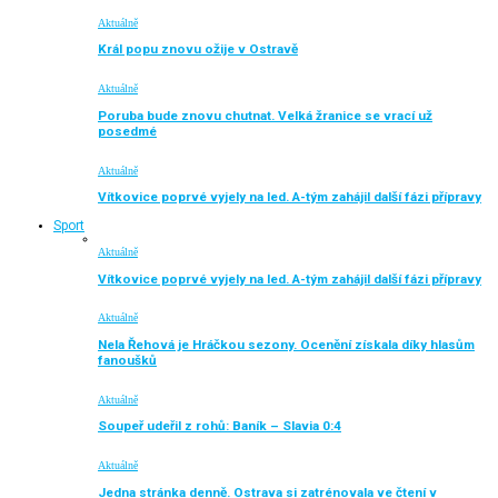
Aktuálně
Král popu znovu ožije v Ostravě
Aktuálně
Poruba bude znovu chutnat. Velká žranice se vrací už
posedmé
Aktuálně
Vítkovice poprvé vyjely na led. A-tým zahájil další fázi přípravy
Sport
Aktuálně
Vítkovice poprvé vyjely na led. A-tým zahájil další fázi přípravy
Aktuálně
Nela Řehová je Hráčkou sezony. Ocenění získala díky hlasům
fanoušků
Aktuálně
Soupeř udeřil z rohů: Baník – Slavia 0:4
Aktuálně
Jedna stránka denně. Ostrava si zatrénovala ve čtení v