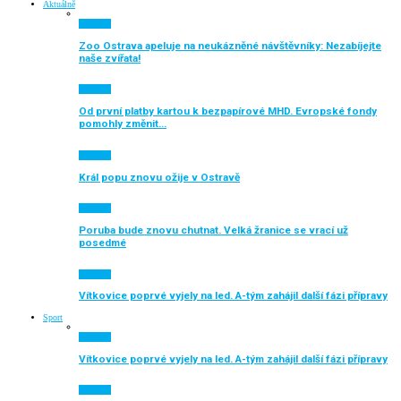
Aktuálně
Aktuálně
Zoo Ostrava apeluje na neukázněné návštěvníky: Nezabíjejte
naše zvířata!
Aktuálně
Od první platby kartou k bezpapírové MHD. Evropské fondy
pomohly změnit…
Aktuálně
Král popu znovu ožije v Ostravě
Aktuálně
Poruba bude znovu chutnat. Velká žranice se vrací už
posedmé
Aktuálně
Vítkovice poprvé vyjely na led. A-tým zahájil další fázi přípravy
Sport
Aktuálně
Vítkovice poprvé vyjely na led. A-tým zahájil další fázi přípravy
Aktuálně