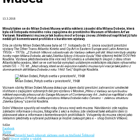
13.3.2018
Minulý týden se do Milan Dobeš Musea vrátila některá zásadní díla Milana Dobeše, která
byla od listopadu minulého roku zapůjčena do prestižního Museum of Modern Art ve
Varšavě. Návštěvníci muzea je tak budou moct v Gongu znovu zhlédnout například již tuto
neděli při komentované prohlídce s kurátorem výstavy.
Díla ze sbírky Milan Dobeš Musea byla od 17. listopadu do 12. února součástí prestižní
výstavy The Other Trans-Atlantic Kinetic and Op Art in Eastern Europe and Latin America
1950s – 1970s.
„Z Dolních Vítkovic odcestovalo do Varšavy celkem pět děl. Mezi nimi byly ukázky
tvorby nejen Milana Dobeše, ale také Zdeňka Sýkory či Kosice Gyula,“
říká výkonný ředitel DOV Petr
Koudela
.
Výstava představovala díla více než 30 umělců a uměleckých skupin z obou stran
Atlantického oceánu, kteří se ve své tvorbě vymykali ustáleným estetickým otázkám výtvarného
umění 50. – 70. let.
„Mezi obrazy, které se do expozice našeho muzea nyní vrací je také jedno z
dominantních děl Milana Dobeše z roku 1960 Terč,“
doplňuje Koudela.
Milan Dobeš, Pohyb svetla v priestoreIV., 1968
Význam sbírky Milan Dobeš Musea dokazuje zájem další prestižní zahraniční umělecké
instituce o zapůjčení vybraných děl pro výstavu v Moskvě
„Přímo z Varšavy se nyní budou
některé exponáty přesouvat do Garage Museum of Contemporary Art. Jedná se například o díla
Pulsující rytmus či Pohyb světla a prostoru Milana Dobeše nebo Červeno – zelenou strukturu
Zdeňka Sýkory,“
uzavírá Koudela.
Dolní Vítkovice spustily od nového roku zbrusu nový web muzea. Návštěvníci zde najdou
základní informace o muzeu, fotografie z akcí a mohou zde sledovat také aktuální dění či
plánované akce a informace o komentovaných prohlídkách. Vstupenky do muzea stejně jako
reklamní předměty a vybrané publikace je možné zakoupit přes e – shop Dolních Vítkovic.
Sdílet
Facebook
Twitter
Předchozí
Ostravští hasiči trénovali záchranu osob na hlučínské Štěrkovně
Další
Půltucet mláďat u valašek