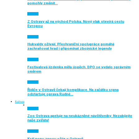
pomohly změnit…
Aktuálně
Z Ostravy až na východ Polska. Nový vlak otevírá cestu
Evropou
Aktuálně
Hukvaldy ožívají. Přeshraniční spolupráce pomáhá
zachraňovat hrad i připomínat zbojnické legendy
Aktuálně
Festivalová jízdenka měla úspěch. DPO se vydalo správným
směrem
Aktuálně
Řidiče v Ostravě čekají komplikace. Na začátku srpna
odstartuje oprava Rudné…
Kultura
Aktuálně
Zoo Ostrava apeluje na neukázněné návštěvníky: Nezabíjejte
naše zvířata!
Aktuálně
Král popu znovu ožije v Ostravě