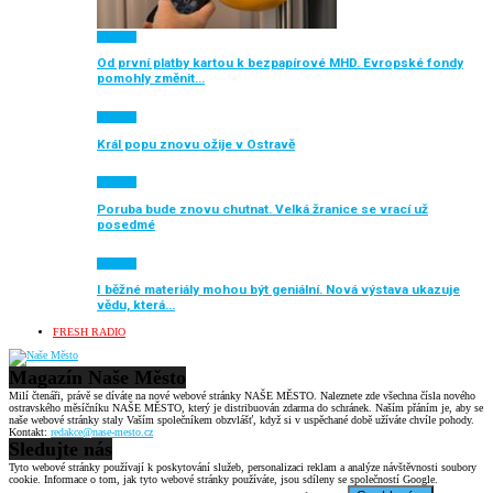
Aktuálně
Od první platby kartou k bezpapírové MHD. Evropské fondy
pomohly změnit…
Aktuálně
Král popu znovu ožije v Ostravě
Aktuálně
Poruba bude znovu chutnat. Velká žranice se vrací už
posedmé
Aktuálně
I běžné materiály mohou být geniální. Nová výstava ukazuje
vědu, která…
FRESH RADIO
Magazín Naše Město
Milí čtenáři, právě se díváte na nové webové stránky NAŠE MĚSTO. Naleznete zde všechna čísla nového
ostravského měsíčníku NAŠE MĚSTO, který je distribuován zdarma do schránek. Naším přáním je, aby se
naše webové stránky staly Vaším společníkem obzvlášť, když si v uspěchané době užíváte chvíle pohody.
Kontakt:
redakce@nase-mesto.cz
Sledujte nás
Tyto webové stránky používají k poskytování služeb, personalizaci reklam a analýze návštěvnosti soubory
cookie. Informace o tom, jak tyto webové stránky používáte, jsou sdíleny se společností Google.