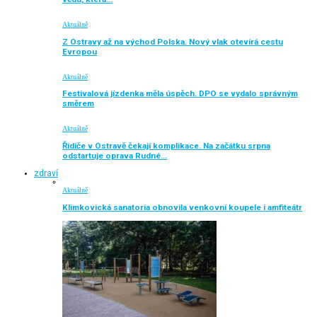
Aktuálně
Z Ostravy až na východ Polska. Nový vlak otevírá cestu
Evropou
Aktuálně
Festivalová jízdenka měla úspěch. DPO se vydalo správným
směrem
Aktuálně
Řidiče v Ostravě čekají komplikace. Na začátku srpna
odstartuje oprava Rudné…
zdraví
Aktuálně
Klimkovická sanatoria obnovila venkovní koupele i amfiteátr