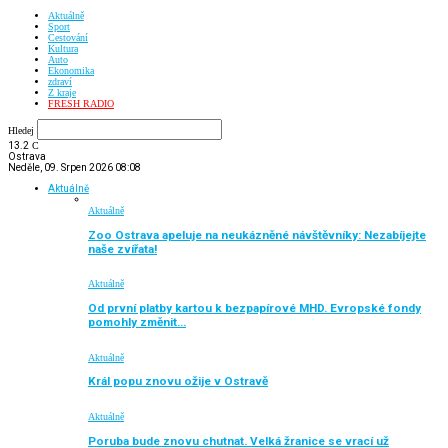
Aktuálně
Sport
Cestování
Kultura
Auto
Ekonomika
zdraví
Z kraje
FRESH RADIO
Hledej
13.2
C
Ostrava
Neděle, 09. Srpen 2026 08:08
Aktuálně
Aktuálně
Zoo Ostrava apeluje na neukázněné návštěvníky: Nezabíjejte
naše zvířata!
Aktuálně
Od první platby kartou k bezpapírové MHD. Evropské fondy
pomohly změnit…
Aktuálně
Král popu znovu ožije v Ostravě
Aktuálně
Poruba bude znovu chutnat. Velká žranice se vrací už