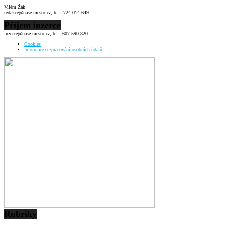
Vilém Žák
redakce@nase-mesto.cz, tel.: 724 014 649
Příjem inzerce
inzerce@nase-mesto.cz, tel.: 607 590 820
Cookies
Informace o zpracování osobních údajů
Rubriky