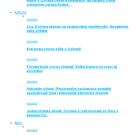
Řidiče v Ostravě čekají komplikace. Na začátku srpna
odstartuje oprava Rudné…
Kultura
Aktuálně
Zoo Ostrava apeluje na neukázněné návštěvníky: Nezabíjejte
naše zvířata!
Aktuálně
Král popu znovu ožije v Ostravě
Aktuálně
Poruba bude znovu chutnat. Velká žranice se vrací už
posedmé
Aktuálně
Hukvaldy ožívají. Přeshraniční spolupráce pomáhá
zachraňovat hrad i připomínat zbojnické legendy
Aktuálně
Jedna stránka denně. Ostrava si zatrénovala ve čtení v
kampani Čti…
Auto
Aktuálně