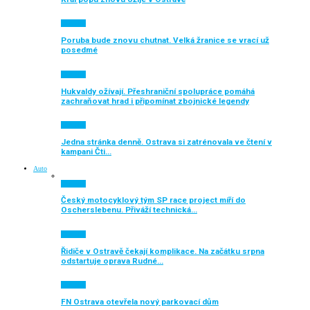
Aktuálně
Poruba bude znovu chutnat. Velká žranice se vrací už
posedmé
Aktuálně
Hukvaldy ožívají. Přeshraniční spolupráce pomáhá
zachraňovat hrad i připomínat zbojnické legendy
Aktuálně
Jedna stránka denně. Ostrava si zatrénovala ve čtení v
kampani Čti…
Auto
Aktuálně
Český motocyklový tým SP race project míří do
Oscherslebenu. Přiváží technická…
Aktuálně
Řidiče v Ostravě čekají komplikace. Na začátku srpna
odstartuje oprava Rudné…
Aktuálně
FN Ostrava otevřela nový parkovací dům