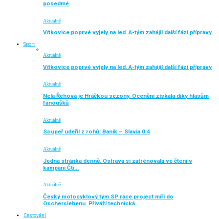
posedmé
Aktuálně
Vítkovice poprvé vyjely na led. A-tým zahájil další fázi přípravy
Sport
Aktuálně
Vítkovice poprvé vyjely na led. A-tým zahájil další fázi přípravy
Aktuálně
Nela Řehová je Hráčkou sezony. Ocenění získala díky hlasům
fanoušků
Aktuálně
Soupeř udeřil z rohů: Baník – Slavia 0:4
Aktuálně
Jedna stránka denně. Ostrava si zatrénovala ve čtení v
kampani Čti…
Aktuálně
Český motocyklový tým SP race project míří do
Oscherslebenu. Přiváží technická…
Cestování