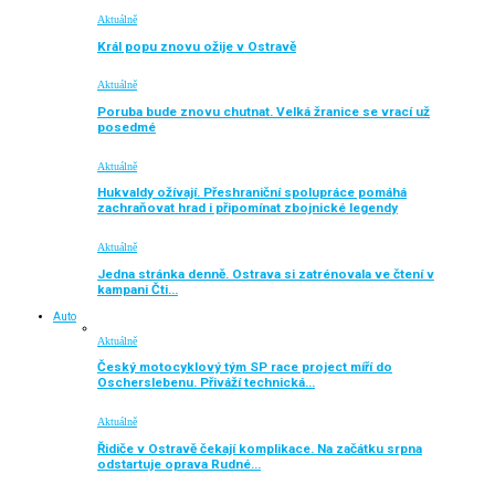
Aktuálně
Král popu znovu ožije v Ostravě
Aktuálně
Poruba bude znovu chutnat. Velká žranice se vrací už
posedmé
Aktuálně
Hukvaldy ožívají. Přeshraniční spolupráce pomáhá
zachraňovat hrad i připomínat zbojnické legendy
Aktuálně
Jedna stránka denně. Ostrava si zatrénovala ve čtení v
kampani Čti…
Auto
Aktuálně
Český motocyklový tým SP race project míří do
Oscherslebenu. Přiváží technická…
Aktuálně
Řidiče v Ostravě čekají komplikace. Na začátku srpna
odstartuje oprava Rudné…