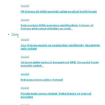
Aktuálně
FN Ostrava při léčbě pacientů začala používat kočičí terapii
Aktuálně
Dobrovolníci ADRA pomohou návštěvníkům Colours of
Ostrava překonávat překážky na cestě…
Z kraje
Aktuálně
Zoo Ostrava apeluje na neukázněné návštěvníky: Nezabíjejte
naše zvířata!
Aktuálně
Od první platby kartou k bezpapírové MHD. Evropské fondy
pomohly změnit…
Aktuálně
Král popu znovu ožije v Ostravě
Aktuálně
Poruba bude znovu chutnat. Velká žranice se vrací už
posedmé