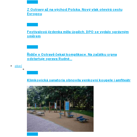
Aktuálně
Z Ostravy až na východ Polska. Nový vlak otevírá cestu
Evropou
Aktuálně
Festivalová jízdenka měla úspěch. DPO se vydalo správným
směrem
Aktuálně
Řidiče v Ostravě čekají komplikace. Na začátku srpna
odstartuje oprava Rudné…
zdraví
Aktuálně
Klimkovická sanatoria obnovila venkovní koupele i amfiteátr
Aktuálně