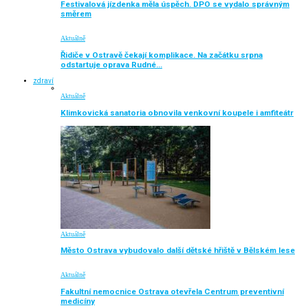
Festivalová jízdenka měla úspěch. DPO se vydalo správným
směrem
Aktuálně
Řidiče v Ostravě čekají komplikace. Na začátku srpna
odstartuje oprava Rudné…
zdraví
Aktuálně
Klimkovická sanatoria obnovila venkovní koupele i amfiteátr
Aktuálně
Město Ostrava vybudovalo další dětské hřiště v Bělském lese
Aktuálně
Fakultní nemocnice Ostrava otevřela Centrum preventivní
medicíny