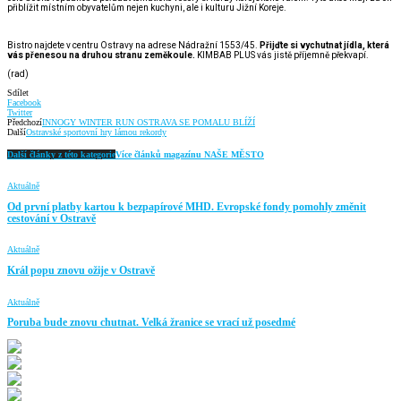
přiblížit místním obyvatelům nejen kuchyni, ale i kulturu Jižní Koreje.
Bistro najdete v centru Ostravy na adrese Nádražní 1553/45.
Přijďte si vychutnat jídla, která
vás přenesou na druhou stranu zeměkoule.
KIMBAB PLUS vás jistě příjemně překvapí.
(rad)
Sdílet
Facebook
Twitter
Předchozí
INNOGY WINTER RUN OSTRAVA SE POMALU BLÍŽÍ
Další
Ostravské sportovní hry lámou rekordy
Další články z této kategorie
Více článků magazínu NAŠE MĚSTO
Aktuálně
Od první platby kartou k bezpapírové MHD. Evropské fondy pomohly změnit
cestování v Ostravě
Aktuálně
Král popu znovu ožije v Ostravě
Aktuálně
Poruba bude znovu chutnat. Velká žranice se vrací už posedmé