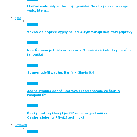
I běžné materiály mohou být geniální. Nová výstava ukazuje
vědu, která…
Sport
Aktuálně
Vítkovice poprvé vyjely na led. A-tým zahájil další fázi přípravy
Aktuálně
Nela Řehová je Hráčkou sezony. Ocenění získala díky hlasům
fanoušků
Aktuálně
Soupeř udeřil z rohů: Baník – Slavia 0:4
Aktuálně
Jedna stránka denně. Ostrava si zatrénovala ve čtení v
kampani Čti…
Aktuálně
Český motocyklový tým SP race project míří do
Oscherslebenu. Přiváží technická…
Cestování
Aktuálně