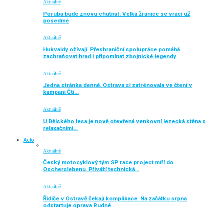
Aktuálně
Poruba bude znovu chutnat. Velká žranice se vrací už
posedmé
Aktuálně
Hukvaldy ožívají. Přeshraniční spolupráce pomáhá
zachraňovat hrad i připomínat zbojnické legendy
Aktuálně
Jedna stránka denně. Ostrava si zatrénovala ve čtení v
kampani Čti…
Aktuálně
U Bělského lesa je nově otevřená venkovní lezecká stěna s
relaxačními…
Auto
Aktuálně
Český motocyklový tým SP race project míří do
Oscherslebenu. Přiváží technická…
Aktuálně
Řidiče v Ostravě čekají komplikace. Na začátku srpna
odstartuje oprava Rudné…