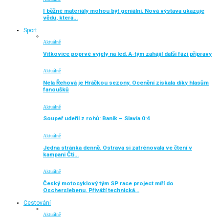
I běžné materiály mohou být geniální. Nová výstava ukazuje
vědu, která…
Sport
Aktuálně
Vítkovice poprvé vyjely na led. A-tým zahájil další fázi přípravy
Aktuálně
Nela Řehová je Hráčkou sezony. Ocenění získala díky hlasům
fanoušků
Aktuálně
Soupeř udeřil z rohů: Baník – Slavia 0:4
Aktuálně
Jedna stránka denně. Ostrava si zatrénovala ve čtení v
kampani Čti…
Aktuálně
Český motocyklový tým SP race project míří do
Oscherslebenu. Přiváží technická…
Cestování
Aktuálně