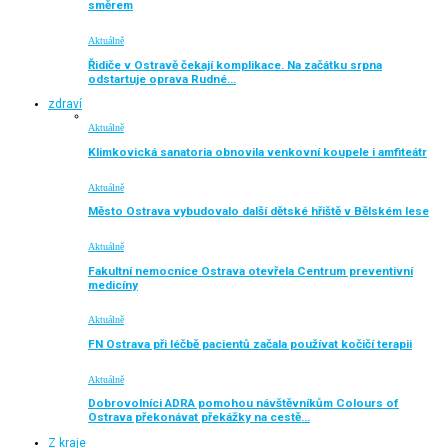
směrem
Aktuálně
Řidiče v Ostravě čekají komplikace. Na začátku srpna
odstartuje oprava Rudné…
zdraví
Aktuálně
Klimkovická sanatoria obnovila venkovní koupele i amfiteátr
Aktuálně
Město Ostrava vybudovalo další dětské hřiště v Bělském lese
Aktuálně
Fakultní nemocnice Ostrava otevřela Centrum preventivní
medicíny
Aktuálně
FN Ostrava při léčbě pacientů začala používat kočičí terapii
Aktuálně
Dobrovolníci ADRA pomohou návštěvníkům Colours of
Ostrava překonávat překážky na cestě…
Z kraje