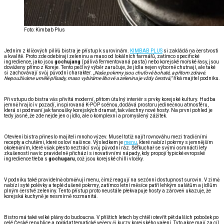
Foto: Kimbab Plus
Jedním z klíčových pilířů bistra je přístup k surovinám.
KIMBAB PLUS
si zakládá na čerstvosti
a kvalitě. Proto zde odebírají zeleninu a maso od lokálních farmářů, zatímco specifické
ingredience, jako jsou
gochujang
(pálivá fermentovaná pasta) nebo korejské mořské řasy, jsou
dováženy přímo z Koreje. Tento pečlivý výběr zaručuje, že jídla nejen výborně chutnají, ale také
si zachovávají svůj původní charakter.
„Naše pokrmy jsou chuťově bohaté, a přitom zdravé.
Nepoužíváme umělé přísady, maso vybíráme libové a zelenina je vždy čerstvá,“
říká majitel podniku.
Při vstupu do bistra vás přivítá moderní, přitom útulný interiér s prvky korejské kultury. Hudba
jemně hrající v pozadí, inspirovaná K-POP scénou, dodává prostoru jedinečnou atmosféru,
která si podmaní jak fanoušky korejských dramat, tak všechny nové hosty. Na první pohled je
tedy jasné, že zde nejde jen o jídlo, ale o komplexní a promyšlený zážitek.
Otevření bistra přineslo majiteli mnoho výzev. Musel totiž najít rovnováhu mezi tradičními
recepty a chutěmi, které osloví našince. Výsledkem je
menu
, které nabízí pokrmy s jemnějším
okořeněním, které však přesto neztrácí svůj původní ráz. Šéfkuchař se svými osmnácti lety
zkušeností navíc pravidelně přichází s inovativními nápady, kdy propojí typické evropské
ingredience třeba s
gochugaru
, což jsou korejské chilli vločky.
V podniku také pravidelně obměňují menu, čímž reagují na sezónní dostupnost surovin. V zimě
nabízí syté polévky a teplé dušené pokrmy, zatímco letní měsíce patří lehkým salátům a jídlům
plným čerstvé zeleniny. Tento přístup proto neustále překvapuje hosty a zároveň ukazuje, že
korejská kuchyně je nesmírně rozmanitá.
Bistro má také velké plány do budoucna. V příštích letech by chtěli otevřít pět dalších poboček po
celé České republice a pořádat tematické večery či kurzy korejského vaření. Tyto akce mají za cíl