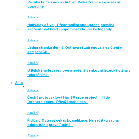
Poruba bude znovu chutnat. Velká žranice se vrací už
posedmé
Aktuálně
Hukvaldy ožívají. Přeshraniční spolupráce pomáhá
zachraňovat hrad i připomínat zbojnické legendy
Aktuálně
Jedna stránka denně. Ostrava si zatrénovala ve čtení v
kampani Čti…
Aktuálně
U Bělského lesa je nově otevřená venkovní lezecká stěna s
relaxačními…
Auto
Aktuálně
Český motocyklový tým SP race project míří do
Oscherslebenu. Přiváží technická…
Aktuálně
Řidiče v Ostravě čekají komplikace. Na začátku srpna
odstartuje oprava Rudné…
Aktuálně