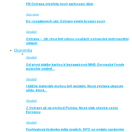
FN Ostrava otevřela nový parkovací dům
Auto moto
Do rozpálených ulic Ostravy vyjely kropicí vozy
Aktuálně
Ostrava – Jih chce být silnou součástí ostravské metropolitní
oblasti
Ekonomika
Aktuálně
Od první platby kartou k bezpapírové MHD. Evropské fondy
pomohly změnit…
Aktuálně
I běžné materiály mohou být geniální. Nová výstava ukazuje
vědu, která…
Aktuálně
Z Ostravy až na východ Polska. Nový vlak otevírá cestu
Evropou
Aktuálně
Festivalová jízdenka měla úspěch. DPO se vydalo správným