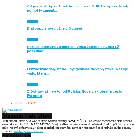
Od první platby kartou k bezpapírové MHD. Evropské fondy
pomohly změnit…
Aktuálně
Král popu znovu ožije v Ostravě
Aktuálně
Poruba bude znovu chutnat. Velká žranice se vrací už
posedmé
Aktuálně
I běžné materiály mohou být geniální. Nová výstava ukazuje
vědu, která…
Aktuálně
Z Ostravy až na východ Polska. Nový vlak otevírá cestu
Evropou
FRESH RADIO
Magazín Naše Město
Milí čtenáři, právě se díváte na nové webové stránky NAŠE MĚSTO. Naleznete zde všechna čísla nového
ostravského měsíčníku NAŠE MĚSTO, který je distribuován zdarma do schránek. Naším přáním je, aby se
naše webové stránky staly Vaším společníkem obzvlášť, když si v uspěchané době užíváte chvíle pohody.
Kontakt:
redakce@nase-mesto.cz
Sledujte nás