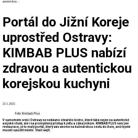
autentickou...
Portál do Jižní Koreje
uprostřed Ostravy:
KIMBAB PLUS nabízí
zdravou a autentickou
korejskou kuchyni
23.1.2025
Foto: Kimbab Plus
V samotném srdci Ostravy se nedávno otevřelo bistro, které láká nejen na autentické
asijské chutě, ale i na promyšlený přístup k jídlu a zákazníkům. KIMBAB PLUS není jen
restaurace, je to malý portál, který vás vezme na kulinářskou cestu do Asie, aniž byste
museli opustit město. Stačí vejít.