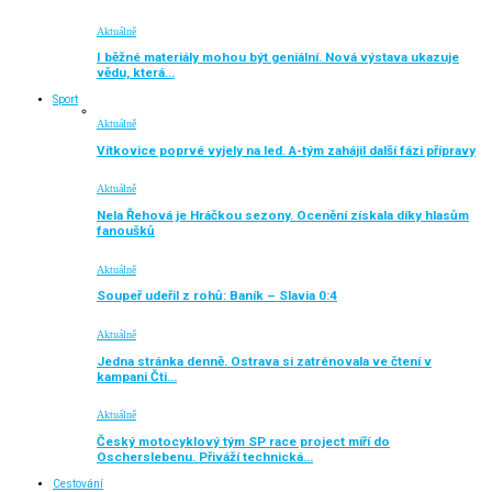
Aktuálně
I běžné materiály mohou být geniální. Nová výstava ukazuje
vědu, která…
Sport
Aktuálně
Vítkovice poprvé vyjely na led. A-tým zahájil další fázi přípravy
Aktuálně
Nela Řehová je Hráčkou sezony. Ocenění získala díky hlasům
fanoušků
Aktuálně
Soupeř udeřil z rohů: Baník – Slavia 0:4
Aktuálně
Jedna stránka denně. Ostrava si zatrénovala ve čtení v
kampani Čti…
Aktuálně
Český motocyklový tým SP race project míří do
Oscherslebenu. Přiváží technická…
Cestování