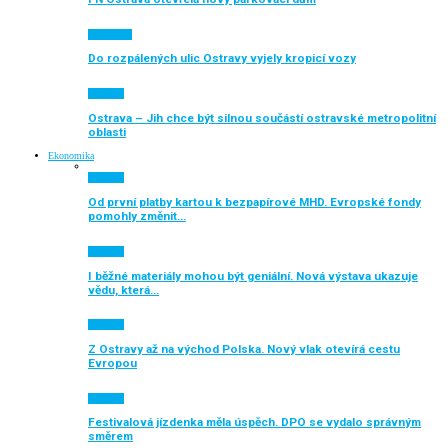
Auto moto
Do rozpálených ulic Ostravy vyjely kropicí vozy
Aktuálně
Ostrava – Jih chce být silnou součástí ostravské metropolitní
oblasti
Ekonomika
Aktuálně
Od první platby kartou k bezpapírové MHD. Evropské fondy
pomohly změnit…
Aktuálně
I běžné materiály mohou být geniální. Nová výstava ukazuje
vědu, která…
Aktuálně
Z Ostravy až na východ Polska. Nový vlak otevírá cestu
Evropou
Aktuálně
Festivalová jízdenka měla úspěch. DPO se vydalo správným
směrem