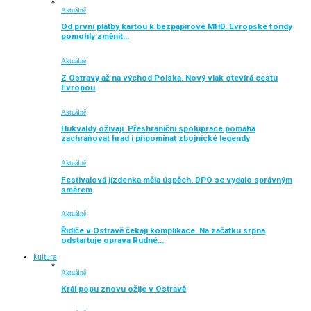
Aktuálně
Od první platby kartou k bezpapírové MHD. Evropské fondy
pomohly změnit…
Aktuálně
Z Ostravy až na východ Polska. Nový vlak otevírá cestu
Evropou
Aktuálně
Hukvaldy ožívají. Přeshraniční spolupráce pomáhá
zachraňovat hrad i připomínat zbojnické legendy
Aktuálně
Festivalová jízdenka měla úspěch. DPO se vydalo správným
směrem
Aktuálně
Řidiče v Ostravě čekají komplikace. Na začátku srpna
odstartuje oprava Rudné…
Kultura
Aktuálně
Král popu znovu ožije v Ostravě