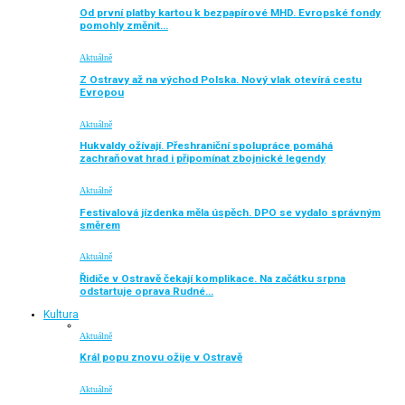
Od první platby kartou k bezpapírové MHD. Evropské fondy
pomohly změnit…
Aktuálně
Z Ostravy až na východ Polska. Nový vlak otevírá cestu
Evropou
Aktuálně
Hukvaldy ožívají. Přeshraniční spolupráce pomáhá
zachraňovat hrad i připomínat zbojnické legendy
Aktuálně
Festivalová jízdenka měla úspěch. DPO se vydalo správným
směrem
Aktuálně
Řidiče v Ostravě čekají komplikace. Na začátku srpna
odstartuje oprava Rudné…
Kultura
Aktuálně
Král popu znovu ožije v Ostravě
Aktuálně