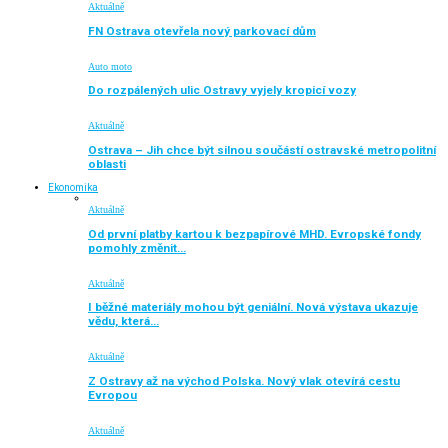
Aktuálně
FN Ostrava otevřela nový parkovací dům
Auto moto
Do rozpálených ulic Ostravy vyjely kropicí vozy
Aktuálně
Ostrava – Jih chce být silnou součástí ostravské metropolitní
oblasti
Ekonomika
Aktuálně
Od první platby kartou k bezpapírové MHD. Evropské fondy
pomohly změnit…
Aktuálně
I běžné materiály mohou být geniální. Nová výstava ukazuje
vědu, která…
Aktuálně
Z Ostravy až na východ Polska. Nový vlak otevírá cestu
Evropou
Aktuálně