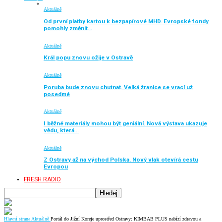
Aktuálně
Od první platby kartou k bezpapírové MHD. Evropské fondy
pomohly změnit…
Aktuálně
Král popu znovu ožije v Ostravě
Aktuálně
Poruba bude znovu chutnat. Velká žranice se vrací už
posedmé
Aktuálně
I běžné materiály mohou být geniální. Nová výstava ukazuje
vědu, která…
Aktuálně
Z Ostravy až na východ Polska. Nový vlak otevírá cestu
Evropou
FRESH RADIO
Hlavní strana
Aktuálně
Portál do Jižní Koreje uprostřed Ostravy: KIMBAB PLUS nabízí zdravou a