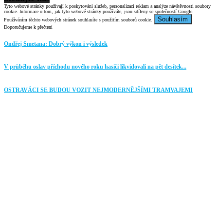
Tyto webové stránky používají k poskytování služeb, personalizaci reklam a analýze návštěvnosti soubory
cookie. Informace o tom, jak tyto webové stránky používáte, jsou sdíleny se společností Google.
Souhlasím
Používáním těchto webových stránek souhlasíte s použitím souborů cookie.
Doporučujeme k přečtení
Ondřej Smetana: Dobrý výkon i výsledek
V průběhu oslav příchodu nového roku hasiči likvidovali na pět desítek...
OSTRAVÁCI SE BUDOU VOZIT NEJMODERNĚJŠÍMI TRAMVAJEMI