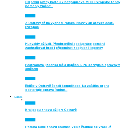
Od první platby kartou k bezpapírové MHD. Evropské fondy
pomohly změnit…
Aktuálně
Z Ostravy až na východ Polska. Nový vlak otevírá cestu
Evropou
Aktuálně
Hukvaldy ožívají. Přeshraniční spolupráce pomáhá
zachraňovat hrad i připomínat zbojnické legendy
Aktuálně
Festivalová jízdenka měla úspěch. DPO se vydalo správným
směrem
Aktuálně
Řidiče v Ostravě čekají komplikace. Na začátku srpna
odstartuje oprava Rudné…
Kultura
Aktuálně
Král popu znovu ožije v Ostravě
Aktuálně
Poruba bude znovu chutnat. Velká žranice se vrací už