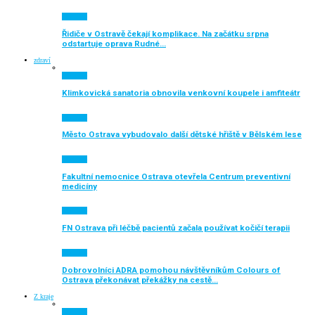
Aktuálně
Řidiče v Ostravě čekají komplikace. Na začátku srpna
odstartuje oprava Rudné…
zdraví
Aktuálně
Klimkovická sanatoria obnovila venkovní koupele i amfiteátr
Aktuálně
Město Ostrava vybudovalo další dětské hřiště v Bělském lese
Aktuálně
Fakultní nemocnice Ostrava otevřela Centrum preventivní
medicíny
Aktuálně
FN Ostrava při léčbě pacientů začala používat kočičí terapii
Aktuálně
Dobrovolníci ADRA pomohou návštěvníkům Colours of
Ostrava překonávat překážky na cestě…
Z kraje
Aktuálně