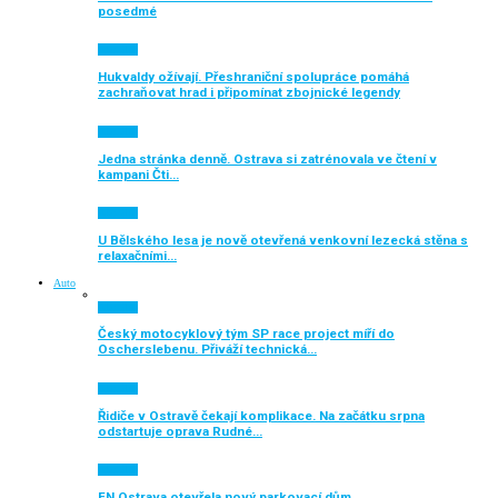
posedmé
Aktuálně
Hukvaldy ožívají. Přeshraniční spolupráce pomáhá
zachraňovat hrad i připomínat zbojnické legendy
Aktuálně
Jedna stránka denně. Ostrava si zatrénovala ve čtení v
kampani Čti…
Aktuálně
U Bělského lesa je nově otevřená venkovní lezecká stěna s
relaxačními…
Auto
Aktuálně
Český motocyklový tým SP race project míří do
Oscherslebenu. Přiváží technická…
Aktuálně
Řidiče v Ostravě čekají komplikace. Na začátku srpna
odstartuje oprava Rudné…
Aktuálně
FN Ostrava otevřela nový parkovací dům