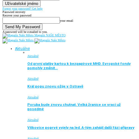
Forgot your password? Get help
Password recovery
Recover your password
your email
A password will be e-mailed to you.
Magazín NAŠE MĚSTO
Aktuálně
Aktuálně
Od první platby kartou k bezpapírové MHD. Evropské fondy
pomohly změnit…
Aktuálně
Král popu znovu ožije v Ostravě
Aktuálně
Poruba bude znovu chutnat. Velká žranice se vrací už
posedmé
Aktuálně
Vítkovice poprvé vyjely na led. A-tým zahájil další fázi přípravy
Aktuálně