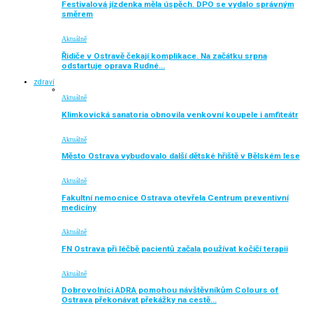
Festivalová jízdenka měla úspěch. DPO se vydalo správným
směrem
Aktuálně
Řidiče v Ostravě čekají komplikace. Na začátku srpna
odstartuje oprava Rudné…
zdraví
Aktuálně
Klimkovická sanatoria obnovila venkovní koupele i amfiteátr
Aktuálně
Město Ostrava vybudovalo další dětské hřiště v Bělském lese
Aktuálně
Fakultní nemocnice Ostrava otevřela Centrum preventivní
medicíny
Aktuálně
FN Ostrava při léčbě pacientů začala používat kočičí terapii
Aktuálně
Dobrovolníci ADRA pomohou návštěvníkům Colours of
Ostrava překonávat překážky na cestě…