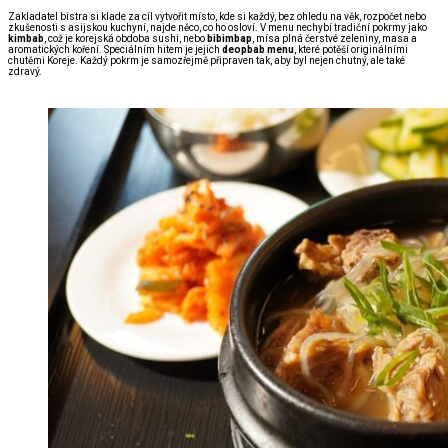
Zakladatel bistra si klade za cíl vytvořit místo, kde si každý, bez ohledu na věk, rozpočet nebo
zkušenosti s asijskou kuchyní, najde něco, co ho osloví. V menu nechybí tradiční pokrmy jako
kimbab
, což je korejská obdoba sushi, nebo
bibimbap
, mísa plná čerstvé zeleniny, masa a
aromatických koření. Speciálním hitem je jejich
deopbab menu
, které potěší originálními
chutěmi Koreje. Každý pokrm je samozřejmě připraven tak, aby byl nejen chutný, ale také
zdravý.