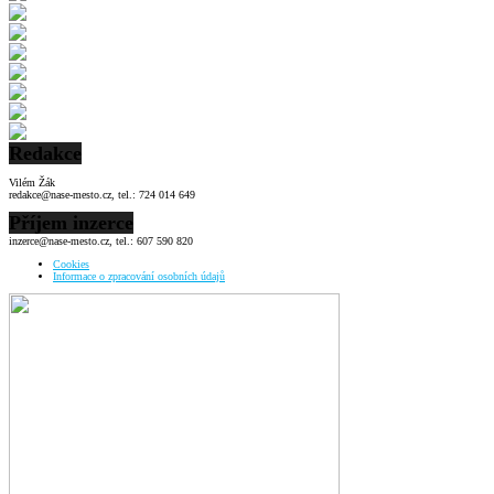
Redakce
Vilém Žák
redakce@nase-mesto.cz, tel.: 724 014 649
Příjem inzerce
inzerce@nase-mesto.cz, tel.: 607 590 820
Cookies
Informace o zpracování osobních údajů