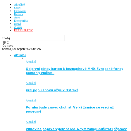
Aktuálně
Sport
Cestování
Kultura
Auto
Ekonomika
zdraví
Z kraje
FRESH RADIO
Hledej
18
C
Ostrava
Sobota, 08. Srpen 2026 05:26
Aktuálně
Aktuálně
Od první platby kartou k bezpapírové MHD. Evropské fondy
pomohly změnit…
Aktuálně
Král popu znovu ožije v Ostravě
Aktuálně
Poruba bude znovu chutnat. Velká žranice se vrací už
posedmé
Aktuálně
Vítkovice poprvé vyjely na led. A-tým zahájil další fázi přípravy