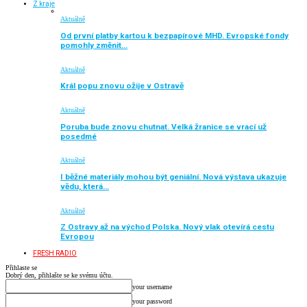
Z kraje
Aktuálně
Od první platby kartou k bezpapírové MHD. Evropské fondy
pomohly změnit…
Aktuálně
Král popu znovu ožije v Ostravě
Aktuálně
Poruba bude znovu chutnat. Velká žranice se vrací už
posedmé
Aktuálně
I běžné materiály mohou být geniální. Nová výstava ukazuje
vědu, která…
Aktuálně
Z Ostravy až na východ Polska. Nový vlak otevírá cestu
Evropou
FRESH RADIO
Přihlaste se
Dobrý den, přihlašte se ke svému účtu.
your username
your password