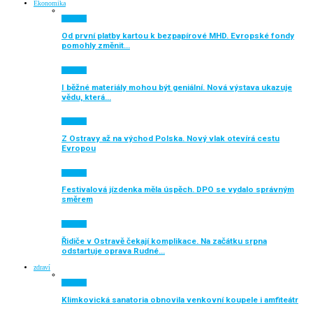
Ekonomika
Aktuálně
Od první platby kartou k bezpapírové MHD. Evropské fondy
pomohly změnit…
Aktuálně
I běžné materiály mohou být geniální. Nová výstava ukazuje
vědu, která…
Aktuálně
Z Ostravy až na východ Polska. Nový vlak otevírá cestu
Evropou
Aktuálně
Festivalová jízdenka měla úspěch. DPO se vydalo správným
směrem
Aktuálně
Řidiče v Ostravě čekají komplikace. Na začátku srpna
odstartuje oprava Rudné…
zdraví
Aktuálně
Klimkovická sanatoria obnovila venkovní koupele i amfiteátr