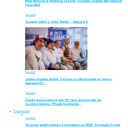
Nela Řehová je Hráčkou sezony. Ocenění získala díky hlasům
fanoušků
Aktuálně
Soupeř udeřil z rohů: Baník – Slavia 0:4
Aktuálně
Jedna stránka denně. Ostrava si zatrénovala ve čtení v
kampani Čti…
Aktuálně
Český motocyklový tým SP race project míří do
Oscherslebenu. Přiváží technická…
Cestování
Aktuálně
Od první platby kartou k bezpapírové MHD. Evropské fondy