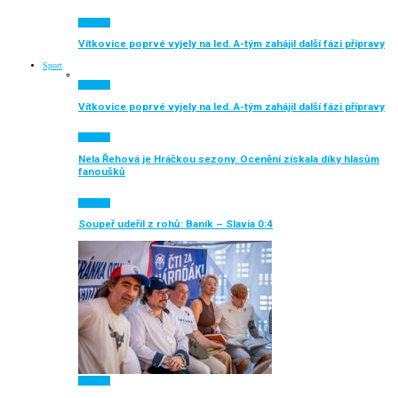
Aktuálně
Vítkovice poprvé vyjely na led. A-tým zahájil další fázi přípravy
Sport
Aktuálně
Vítkovice poprvé vyjely na led. A-tým zahájil další fázi přípravy
Aktuálně
Nela Řehová je Hráčkou sezony. Ocenění získala díky hlasům
fanoušků
Aktuálně
Soupeř udeřil z rohů: Baník – Slavia 0:4
Aktuálně