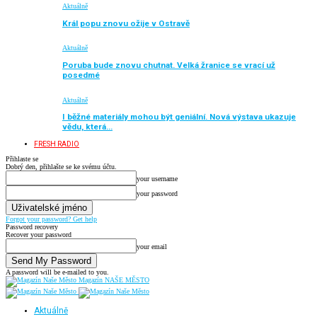
Aktuálně
Král popu znovu ožije v Ostravě
Aktuálně
Poruba bude znovu chutnat. Velká žranice se vrací už
posedmé
Aktuálně
I běžné materiály mohou být geniální. Nová výstava ukazuje
vědu, která…
FRESH RADIO
Přihlaste se
Dobrý den, přihlašte se ke svému účtu.
your username
your password
Forgot your password? Get help
Password recovery
Recover your password
your email
A password will be e-mailed to you.
Magazín NAŠE MĚSTO
Aktuálně