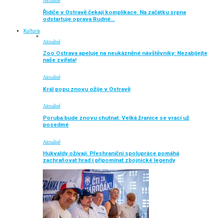
Aktuálně
Řidiče v Ostravě čekají komplikace. Na začátku srpna
odstartuje oprava Rudné…
Kultura
Aktuálně
Zoo Ostrava apeluje na neukázněné návštěvníky: Nezabíjejte
naše zvířata!
Aktuálně
Král popu znovu ožije v Ostravě
Aktuálně
Poruba bude znovu chutnat. Velká žranice se vrací už
posedmé
Aktuálně
Hukvaldy ožívají. Přeshraniční spolupráce pomáhá
zachraňovat hrad i připomínat zbojnické legendy