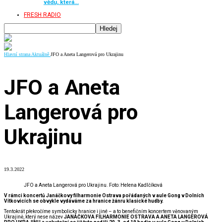
vědu, která…
FRESH RADIO
Hlavní strana
Aktuálně
JFO a Aneta Langerová pro Ukrajinu
JFO a Aneta
Langerová pro
Ukrajinu
19.3.2022
JFO a Aneta Langerová pro Ukrajinu. Foto: Helena Kadlčíková
V rámci koncertů Janáčkovy filharmonie Ostrava pořádaných v aule Gong v Dolních
Vítkovicích se obvykle vydáváme za hranice žánru klasické hudby.
Tentokrát překročíme symbolicky hranice i jiné – a to benefičním koncertem věnovaným
Ukrajině, který nese název
JANÁČKOVA FILHARMONIE OSTRAVA A ANETA LANGEROVÁ