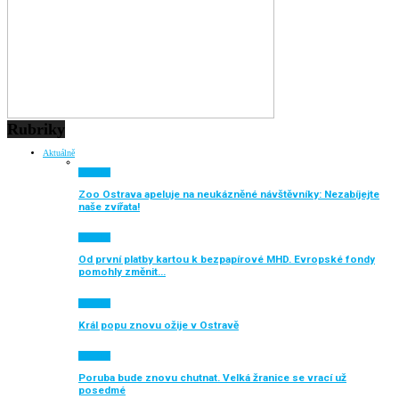
Rubriky
Aktuálně
Aktuálně
Zoo Ostrava apeluje na neukázněné návštěvníky: Nezabíjejte
naše zvířata!
Aktuálně
Od první platby kartou k bezpapírové MHD. Evropské fondy
pomohly změnit…
Aktuálně
Král popu znovu ožije v Ostravě
Aktuálně
Poruba bude znovu chutnat. Velká žranice se vrací už
posedmé