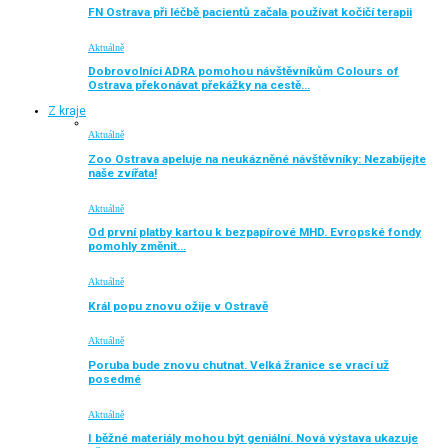
FN Ostrava při léčbě pacientů začala používat kočičí terapii
Aktuálně
Dobrovolníci ADRA pomohou návštěvníkům Colours of
Ostrava překonávat překážky na cestě…
Z kraje
Aktuálně
Zoo Ostrava apeluje na neukázněné návštěvníky: Nezabíjejte
naše zvířata!
Aktuálně
Od první platby kartou k bezpapírové MHD. Evropské fondy
pomohly změnit…
Aktuálně
Král popu znovu ožije v Ostravě
Aktuálně
Poruba bude znovu chutnat. Velká žranice se vrací už
posedmé
Aktuálně
I běžné materiály mohou být geniální. Nová výstava ukazuje