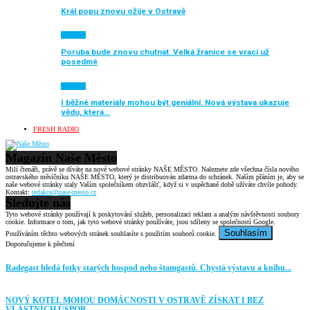
Král popu znovu ožije v Ostravě
Aktuálně
Poruba bude znovu chutnat. Velká žranice se vrací už
posedmé
Aktuálně
I běžné materiály mohou být geniální. Nová výstava ukazuje
vědu, která…
FRESH RADIO
Magazín Naše Město
Milí čtenáři, právě se díváte na nové webové stránky NAŠE MĚSTO. Naleznete zde všechna čísla nového
ostravského měsíčníku NAŠE MĚSTO, který je distribuován zdarma do schránek. Naším přáním je, aby se
naše webové stránky staly Vaším společníkem obzvlášť, když si v uspěchané době užíváte chvíle pohody.
Kontakt:
redakce@nase-mesto.cz
Sledujte nás
Tyto webové stránky používají k poskytování služeb, personalizaci reklam a analýze návštěvnosti soubory
cookie. Informace o tom, jak tyto webové stránky používáte, jsou sdíleny se společností Google.
Souhlasím
Používáním těchto webových stránek souhlasíte s použitím souborů cookie.
Doporučujeme k přečtení
Radegast hledá fotky starých hospod nebo štamgastů. Chystá výstavu a knihu...
NOVÝ KOTEL MOHOU DOMÁCNOSTI V OSTRAVĚ ZÍSKAT I BEZ
VLASTNÍCH ÚSPOR