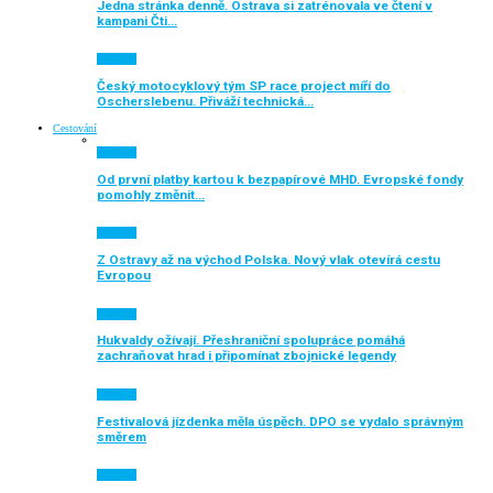
Jedna stránka denně. Ostrava si zatrénovala ve čtení v
kampani Čti…
Aktuálně
Český motocyklový tým SP race project míří do
Oscherslebenu. Přiváží technická…
Cestování
Aktuálně
Od první platby kartou k bezpapírové MHD. Evropské fondy
pomohly změnit…
Aktuálně
Z Ostravy až na východ Polska. Nový vlak otevírá cestu
Evropou
Aktuálně
Hukvaldy ožívají. Přeshraniční spolupráce pomáhá
zachraňovat hrad i připomínat zbojnické legendy
Aktuálně
Festivalová jízdenka měla úspěch. DPO se vydalo správným
směrem
Aktuálně