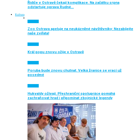
Řidiče v Ostravě čekají komplikace. Na začátku srpna
odstartuje oprava Rudné…
Kultura
Aktuálně
Zoo Ostrava apeluje na neukázněné návštěvníky: Nezabíjejte
naše zvířata!
Aktuálně
Král popu znovu ožije v Ostravě
Aktuálně
Poruba bude znovu chutnat. Velká žranice se vrací už
posedmé
Aktuálně
Hukvaldy ožívají. Přeshraniční spolupráce pomáhá
zachraňovat hrad i připomínat zbojnické legendy