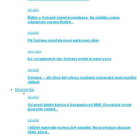
Aktuálně
Řidiče v Ostravě čekají komplikace. Na začátku srpna
odstartuje oprava Rudné…
Aktuálně
FN Ostrava otevřela nový parkovací dům
Auto moto
Do rozpálených ulic Ostravy vyjely kropicí vozy
Aktuálně
Ostrava – Jih chce být silnou součástí ostravské metropolitní
oblasti
Ekonomika
Aktuálně
Od první platby kartou k bezpapírové MHD. Evropské fondy
pomohly změnit…
Aktuálně
I běžné materiály mohou být geniální. Nová výstava ukazuje
vědu, která…