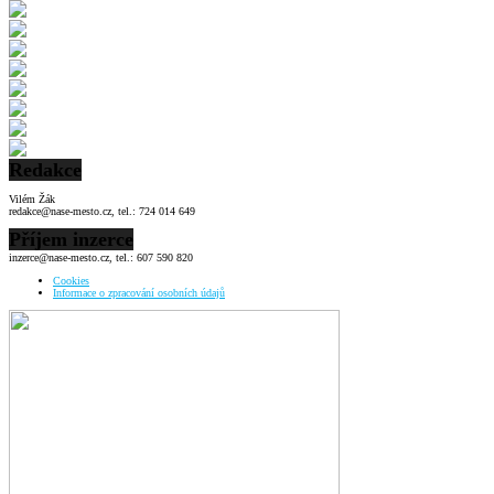
Redakce
Vilém Žák
redakce@nase-mesto.cz, tel.: 724 014 649
Příjem inzerce
inzerce@nase-mesto.cz, tel.: 607 590 820
Cookies
Informace o zpracování osobních údajů