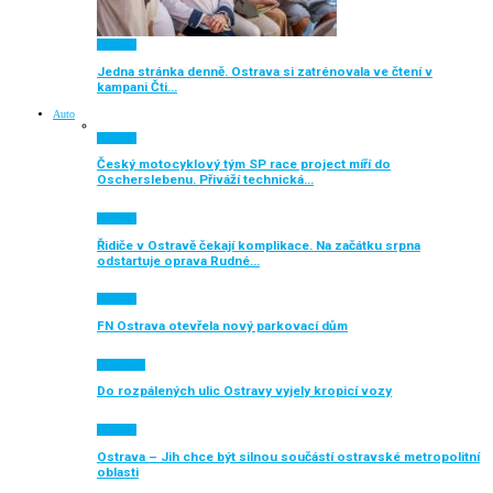
Aktuálně
Jedna stránka denně. Ostrava si zatrénovala ve čtení v
kampani Čti…
Auto
Aktuálně
Český motocyklový tým SP race project míří do
Oscherslebenu. Přiváží technická…
Aktuálně
Řidiče v Ostravě čekají komplikace. Na začátku srpna
odstartuje oprava Rudné…
Aktuálně
FN Ostrava otevřela nový parkovací dům
Auto moto
Do rozpálených ulic Ostravy vyjely kropicí vozy
Aktuálně
Ostrava – Jih chce být silnou součástí ostravské metropolitní
oblasti