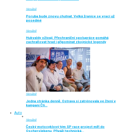
Aktuálně
Poruba bude znovu chutnat. Velká žranice se vrací už
posedmé
Aktuálně
Hukvaldy ožívají. Přeshraniční spolupráce pomáhá
zachraňovat hrad i připomínat zbojnické legendy
Aktuálně
Jedna stránka denně. Ostrava si zatrénovala ve čtení v
kampani Čti…
Auto
Aktuálně
Český motocyklový tým SP race project míří do
Oscherslebenu. Přiváží technická…