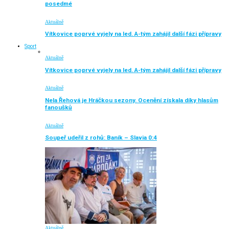
posedmé
Aktuálně
Vítkovice poprvé vyjely na led. A-tým zahájil další fázi přípravy
Sport
Aktuálně
Vítkovice poprvé vyjely na led. A-tým zahájil další fázi přípravy
Aktuálně
Nela Řehová je Hráčkou sezony. Ocenění získala díky hlasům
fanoušků
Aktuálně
Soupeř udeřil z rohů: Baník – Slavia 0:4
Aktuálně