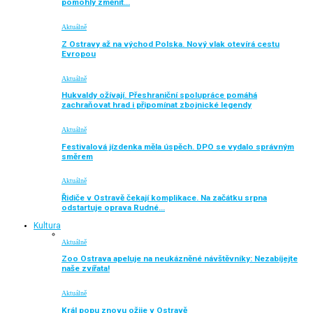
pomohly změnit…
Aktuálně
Z Ostravy až na východ Polska. Nový vlak otevírá cestu
Evropou
Aktuálně
Hukvaldy ožívají. Přeshraniční spolupráce pomáhá
zachraňovat hrad i připomínat zbojnické legendy
Aktuálně
Festivalová jízdenka měla úspěch. DPO se vydalo správným
směrem
Aktuálně
Řidiče v Ostravě čekají komplikace. Na začátku srpna
odstartuje oprava Rudné…
Kultura
Aktuálně
Zoo Ostrava apeluje na neukázněné návštěvníky: Nezabíjejte
naše zvířata!
Aktuálně
Král popu znovu ožije v Ostravě