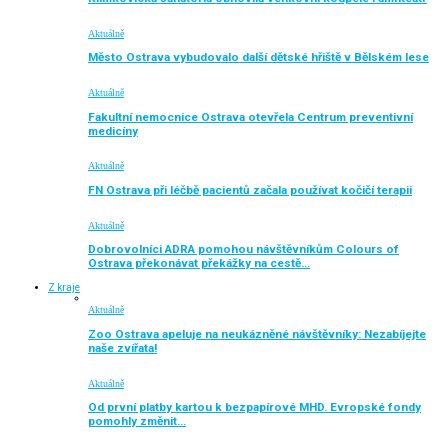
Aktuálně
Město Ostrava vybudovalo další dětské hřiště v Bělském lese
Aktuálně
Fakultní nemocnice Ostrava otevřela Centrum preventivní
medicíny
Aktuálně
FN Ostrava při léčbě pacientů začala používat kočičí terapii
Aktuálně
Dobrovolníci ADRA pomohou návštěvníkům Colours of
Ostrava překonávat překážky na cestě…
Z kraje
Aktuálně
Zoo Ostrava apeluje na neukázněné návštěvníky: Nezabíjejte
naše zvířata!
Aktuálně
Od první platby kartou k bezpapírové MHD. Evropské fondy
pomohly změnit…