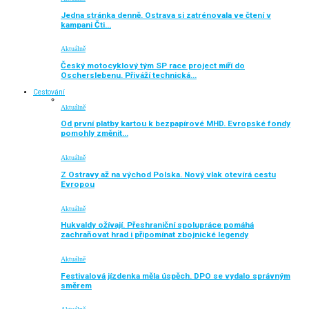
Jedna stránka denně. Ostrava si zatrénovala ve čtení v
kampani Čti…
Aktuálně
Český motocyklový tým SP race project míří do
Oscherslebenu. Přiváží technická…
Cestování
Aktuálně
Od první platby kartou k bezpapírové MHD. Evropské fondy
pomohly změnit…
Aktuálně
Z Ostravy až na východ Polska. Nový vlak otevírá cestu
Evropou
Aktuálně
Hukvaldy ožívají. Přeshraniční spolupráce pomáhá
zachraňovat hrad i připomínat zbojnické legendy
Aktuálně
Festivalová jízdenka měla úspěch. DPO se vydalo správným
směrem