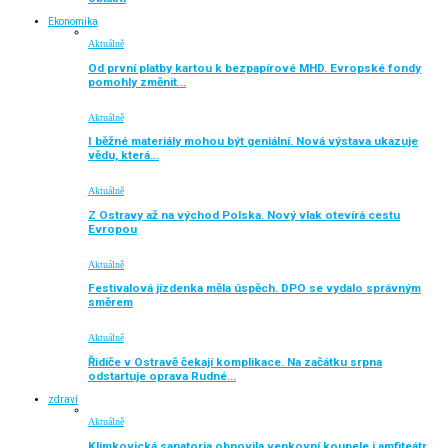
Ekonomika
Aktuálně
Od první platby kartou k bezpapírové MHD. Evropské fondy
pomohly změnit…
Aktuálně
I běžné materiály mohou být geniální. Nová výstava ukazuje
vědu, která…
Aktuálně
Z Ostravy až na východ Polska. Nový vlak otevírá cestu
Evropou
Aktuálně
Festivalová jízdenka měla úspěch. DPO se vydalo správným
směrem
Aktuálně
Řidiče v Ostravě čekají komplikace. Na začátku srpna
odstartuje oprava Rudné…
zdraví
Aktuálně
Klimkovická sanatoria obnovila venkovní koupele i amfiteátr