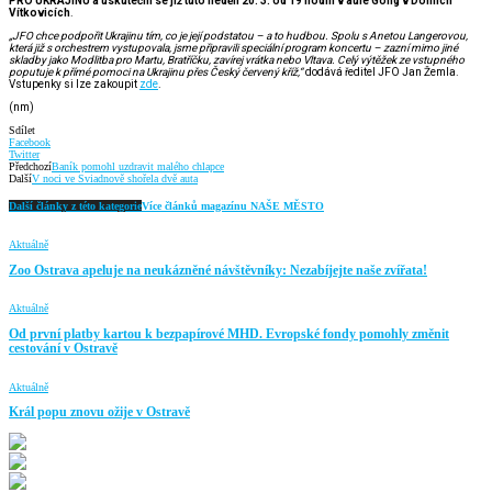
PRO UKRAJINU a uskuteční se již tuto neděli 20. 3. od 19 hodin v aule Gong v Dolních
Vítkovicích
.
„JFO chce podpořit Ukrajinu tím, co je její podstatou – a to hudbou. Spolu s Anetou Langerovou,
která již s orchestrem vystupovala, jsme připravili speciální program koncertu – zazní mimo jiné
skladby jako Modlitba pro Martu, Bratříčku, zavírej vrátka nebo Vltava. Celý výtěžek ze vstupného
poputuje k přímé pomoci na Ukrajinu přes Český červený kříž,“
dodává ředitel JFO Jan Žemla.
Vstupenky si lze zakoupit
zde
.
(nm)
Sdílet
Facebook
Twitter
Předchozí
Baník pomohl uzdravit malého chlapce
Další
V noci ve Sviadnově shořela dvě auta
Další články z této kategorie
Více článků magazínu NAŠE MĚSTO
Aktuálně
Zoo Ostrava apeluje na neukázněné návštěvníky: Nezabíjejte naše zvířata!
Aktuálně
Od první platby kartou k bezpapírové MHD. Evropské fondy pomohly změnit
cestování v Ostravě
Aktuálně
Král popu znovu ožije v Ostravě