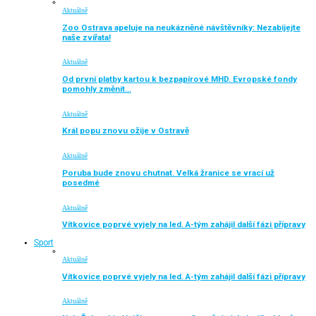
Aktuálně
Zoo Ostrava apeluje na neukázněné návštěvníky: Nezabíjejte
naše zvířata!
Aktuálně
Od první platby kartou k bezpapírové MHD. Evropské fondy
pomohly změnit…
Aktuálně
Král popu znovu ožije v Ostravě
Aktuálně
Poruba bude znovu chutnat. Velká žranice se vrací už
posedmé
Aktuálně
Vítkovice poprvé vyjely na led. A-tým zahájil další fázi přípravy
Sport
Aktuálně
Vítkovice poprvé vyjely na led. A-tým zahájil další fázi přípravy
Aktuálně