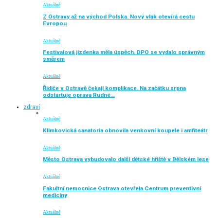
Aktuálně
Z Ostravy až na východ Polska. Nový vlak otevírá cestu
Evropou
Aktuálně
Festivalová jízdenka měla úspěch. DPO se vydalo správným
směrem
Aktuálně
Řidiče v Ostravě čekají komplikace. Na začátku srpna
odstartuje oprava Rudné…
zdraví
Aktuálně
Klimkovická sanatoria obnovila venkovní koupele i amfiteátr
Aktuálně
Město Ostrava vybudovalo další dětské hřiště v Bělském lese
Aktuálně
Fakultní nemocnice Ostrava otevřela Centrum preventivní
medicíny
Aktuálně