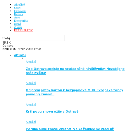
Aktuálně
Sport
Cestování
Kultura
Auto
Ekonomika
zdraví
Z kraje
FRESH RADIO
Hledej
18.9
C
Ostrava
Neděle, 09. Srpen 2026 12:03
Aktuálně
Aktuálně
Zoo Ostrava apeluje na neukázněné návštěvníky: Nezabíjejte
naše zvířata!
Aktuálně
Od první platby kartou k bezpapírové MHD. Evropské fondy
pomohly změnit…
Aktuálně
Král popu znovu ožije v Ostravě
Aktuálně
Poruba bude znovu chutnat. Velká žranice se vrací už