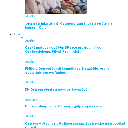
Aktuálně
Jedna stránka denně. Ostrava si zatrénovala ve čtení v
kampani Čti…
Auto
Aktuálně
Český motocyklový tým SP race project míří do
Oscherslebenu. Přiváží technická…
Aktuálně
Řidiče v Ostravě čekají komplikace. Na začátku srpna
odstartuje oprava Rudné…
Aktuálně
FN Ostrava otevřela nový parkovací dům
Auto moto
Do rozpálených ulic Ostravy vyjely kropicí vozy
Aktuálně
Ostrava – Jih chce být silnou součástí ostravské metropolitní
oblasti