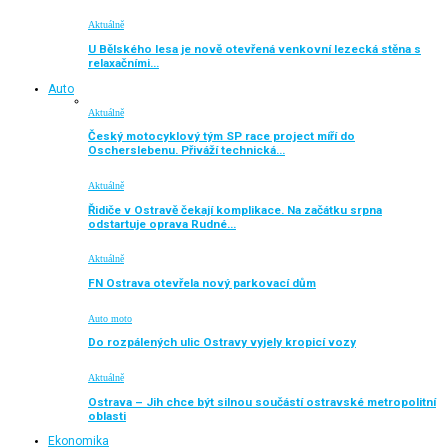
Aktuálně
U Bělského lesa je nově otevřená venkovní lezecká stěna s
relaxačními…
Auto
Aktuálně
Český motocyklový tým SP race project míří do
Oscherslebenu. Přiváží technická…
Aktuálně
Řidiče v Ostravě čekají komplikace. Na začátku srpna
odstartuje oprava Rudné…
Aktuálně
FN Ostrava otevřela nový parkovací dům
Auto moto
Do rozpálených ulic Ostravy vyjely kropicí vozy
Aktuálně
Ostrava – Jih chce být silnou součástí ostravské metropolitní
oblasti
Ekonomika