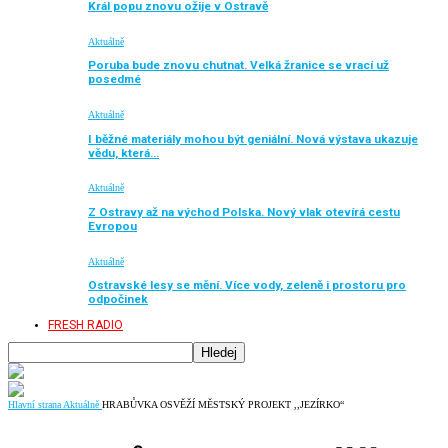
Král popu znovu ožije v Ostravě
Aktuálně
Poruba bude znovu chutnat. Velká žranice se vrací už
posedmé
Aktuálně
I běžné materiály mohou být geniální. Nová výstava ukazuje
vědu, která…
Aktuálně
Z Ostravy až na východ Polska. Nový vlak otevírá cestu
Evropou
Aktuálně
Ostravské lesy se mění. Více vody, zeleně i prostoru pro
odpočinek
FRESH RADIO
Hlavní strana
Aktuálně
HRABŮVKA OSVĚŽÍ MĚSTSKÝ PROJEKT ,,JEZÍRKO“