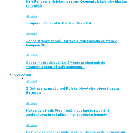
Nela Řehová je Hráčkou sezony. Ocenění získala díky hlasům
fanoušků
Aktuálně
Soupeř udeřil z rohů: Baník – Slavia 0:4
Aktuálně
Jedna stránka denně. Ostrava si zatrénovala ve čtení v
kampani Čti…
Aktuálně
Český motocyklový tým SP race project míří do
Oscherslebenu. Přiváží technická…
Cestování
Aktuálně
Z Ostravy až na východ Polska. Nový vlak otevírá cestu
Evropou
Aktuálně
Hukvaldy ožívají. Přeshraniční spolupráce pomáhá
zachraňovat hrad i připomínat zbojnické legendy
Aktuálně
Festivalová jízdenka měla úspěch. DPO se vydalo správným