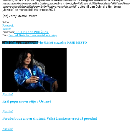
realizaci „Jezírka“ v původně plánované lokalitě u hřiště na ulici Klegova. Na revitalizaci lokality u
restaurace Kozlovna u Ježka bude zpracována v rámci „Revitalizace sídliště Hrabůvka“ dílčí studie na
opravu stávajícího hřiště a umístění krajinotvorných prvků
,“ upřesnil Jan Dohnal s tím, že na
„Jezírko“ se mohou lidé těšit v roce 2021.
(ab) Zdroj: Město Ostrava
Sdílet
Facebook
Twitter
Předchozí
SEBEOBRANA PRO ŽENY
Další
Festival Beats for Love otevřel své brány
Další články z této kategorie
Více článků magazínu NAŠE MĚSTO
Aktuálně
Král popu znovu ožije v Ostravě
Aktuálně
Poruba bude znovu chutnat. Velká žranice se vrací už posedmé
Aktuálně