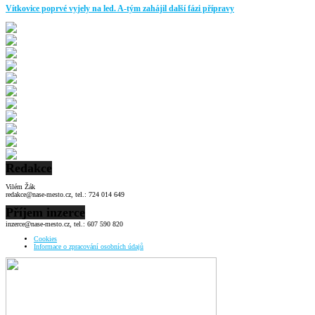
Vítkovice poprvé vyjely na led. A-tým zahájil další fázi přípravy
Redakce
Vilém Žák
redakce@nase-mesto.cz, tel.: 724 014 649
Příjem inzerce
inzerce@nase-mesto.cz, tel.: 607 590 820
Cookies
Informace o zpracování osobních údajů