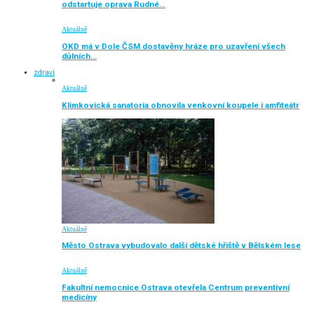
odstartuje oprava Rudné…
Aktuálně
OKD má v Dole ČSM dostavěny hráze pro uzavření všech
důlních…
zdraví
Aktuálně
Klimkovická sanatoria obnovila venkovní koupele i amfiteátr
Aktuálně
Město Ostrava vybudovalo další dětské hřiště v Bělském lese
Aktuálně
Fakultní nemocnice Ostrava otevřela Centrum preventivní
medicíny