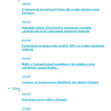
Aktuálně
Z Ostravy až na východ Polska. Nový vlak otevírá cestu
Evropou
Aktuálně
Hukvaldy ožívají. Přeshraniční spolupráce pomáhá
zachraňovat hrad i připomínat zbojnické legendy
Aktuálně
Festivalová jízdenka měla úspěch. DPO se vydalo správným
směrem
Aktuálně
Řidiče v Ostravě čekají komplikace. Na začátku srpna
odstartuje oprava Rudné…
Aktuálně
Colours of Ostrava jsou příležitost, jak objevit Ostravu
Kultura
Aktuálně
Král popu znovu ožije v Ostravě
Aktuálně