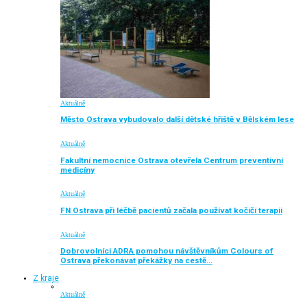
Aktuálně
Město Ostrava vybudovalo další dětské hřiště v Bělském lese
Aktuálně
Fakultní nemocnice Ostrava otevřela Centrum preventivní
medicíny
Aktuálně
FN Ostrava při léčbě pacientů začala používat kočičí terapii
Aktuálně
Dobrovolníci ADRA pomohou návštěvníkům Colours of
Ostrava překonávat překážky na cestě…
Z kraje
Aktuálně