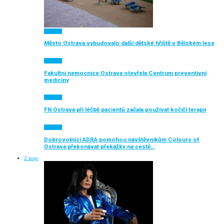
Aktuálně
Město Ostrava vybudovalo další dětské hřiště v Bělském lese
Aktuálně
Fakultní nemocnice Ostrava otevřela Centrum preventivní
medicíny
Aktuálně
FN Ostrava při léčbě pacientů začala používat kočičí terapii
Aktuálně
Dobrovolníci ADRA pomohou návštěvníkům Colours of
Ostrava překonávat překážky na cestě…
Z kraje