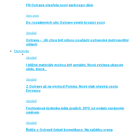
FN Ostrava otevřela nový parkovací dům
Auto moto
Do rozpálených ulic Ostravy vyjely kropicí vozy
Aktuálně
Ostrava – Jih chce být silnou součástí ostravské metropolitní
oblasti
Ekonomika
Aktuálně
I běžné materiály mohou být geniální. Nová výstava ukazuje
vědu, která…
Aktuálně
Z Ostravy až na východ Polska. Nový vlak otevírá cestu
Evropou
Aktuálně
Festivalová jízdenka měla úspěch. DPO se vydalo správným
směrem
Aktuálně
Řidiče v Ostravě čekají komplikace. Na začátku srpna