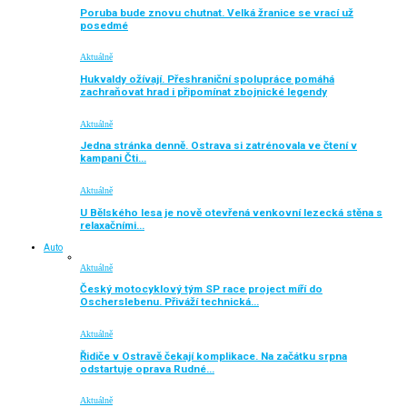
Poruba bude znovu chutnat. Velká žranice se vrací už
posedmé
Aktuálně
Hukvaldy ožívají. Přeshraniční spolupráce pomáhá
zachraňovat hrad i připomínat zbojnické legendy
Aktuálně
Jedna stránka denně. Ostrava si zatrénovala ve čtení v
kampani Čti…
Aktuálně
U Bělského lesa je nově otevřená venkovní lezecká stěna s
relaxačními…
Auto
Aktuálně
Český motocyklový tým SP race project míří do
Oscherslebenu. Přiváží technická…
Aktuálně
Řidiče v Ostravě čekají komplikace. Na začátku srpna
odstartuje oprava Rudné…
Aktuálně