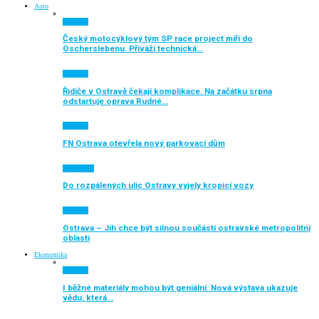
Auto
Aktuálně
Český motocyklový tým SP race project míří do
Oscherslebenu. Přiváží technická…
Aktuálně
Řidiče v Ostravě čekají komplikace. Na začátku srpna
odstartuje oprava Rudné…
Aktuálně
FN Ostrava otevřela nový parkovací dům
Auto moto
Do rozpálených ulic Ostravy vyjely kropicí vozy
Aktuálně
Ostrava – Jih chce být silnou součástí ostravské metropolitní
oblasti
Ekonomika
Aktuálně
I běžné materiály mohou být geniální. Nová výstava ukazuje
vědu, která…