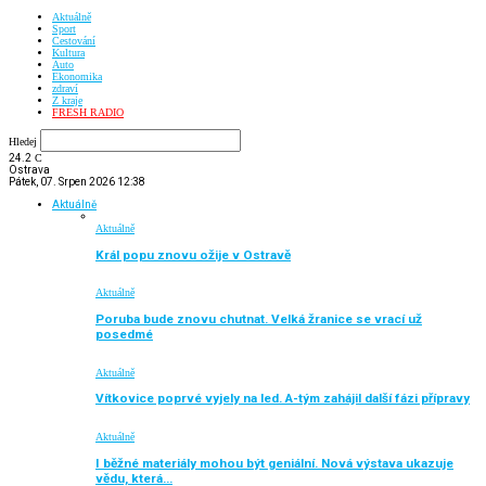
Aktuálně
Sport
Cestování
Kultura
Auto
Ekonomika
zdraví
Z kraje
FRESH RADIO
Hledej
24.2
C
Ostrava
Pátek, 07. Srpen 2026 12:38
Aktuálně
Aktuálně
Král popu znovu ožije v Ostravě
Aktuálně
Poruba bude znovu chutnat. Velká žranice se vrací už
posedmé
Aktuálně
Vítkovice poprvé vyjely na led. A-tým zahájil další fázi přípravy
Aktuálně
I běžné materiály mohou být geniální. Nová výstava ukazuje
vědu, která…