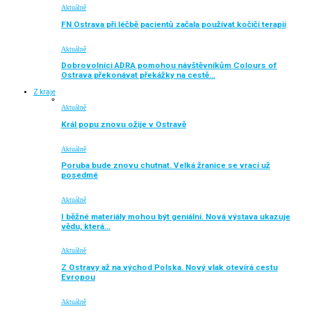
Aktuálně
FN Ostrava při léčbě pacientů začala používat kočičí terapii
Aktuálně
Dobrovolníci ADRA pomohou návštěvníkům Colours of
Ostrava překonávat překážky na cestě…
Z kraje
Aktuálně
Král popu znovu ožije v Ostravě
Aktuálně
Poruba bude znovu chutnat. Velká žranice se vrací už
posedmé
Aktuálně
I běžné materiály mohou být geniální. Nová výstava ukazuje
vědu, která…
Aktuálně
Z Ostravy až na východ Polska. Nový vlak otevírá cestu
Evropou
Aktuálně