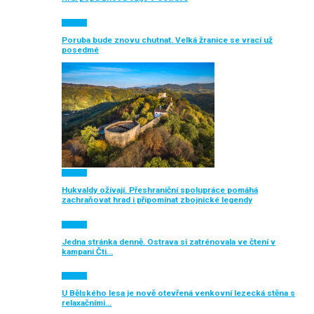
Aktuálně
Poruba bude znovu chutnat. Velká žranice se vrací už
posedmé
Aktuálně
Hukvaldy ožívají. Přeshraniční spolupráce pomáhá
zachraňovat hrad i připomínat zbojnické legendy
Aktuálně
Jedna stránka denně. Ostrava si zatrénovala ve čtení v
kampani Čti…
Aktuálně
U Bělského lesa je nově otevřená venkovní lezecká stěna s
relaxačními…