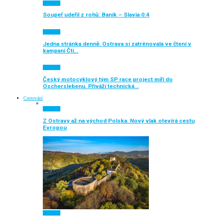
Aktuálně
Soupeř udeřil z rohů: Baník – Slavia 0:4
Aktuálně
Jedna stránka denně. Ostrava si zatrénovala ve čtení v
kampani Čti…
Aktuálně
Český motocyklový tým SP race project míří do
Oscherslebenu. Přiváží technická…
Cestování
Aktuálně
Z Ostravy až na východ Polska. Nový vlak otevírá cestu
Evropou
Aktuálně