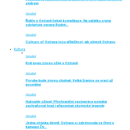
směrem
Aktuálně
Řidiče v Ostravě čekají komplikace. Na začátku srpna
odstartuje oprava Rudné…
Aktuálně
Colours of Ostrava jsou příležitost, jak objevit Ostravu
Kultura
Aktuálně
Král popu znovu ožije v Ostravě
Aktuálně
Poruba bude znovu chutnat. Velká žranice se vrací už
posedmé
Aktuálně
Hukvaldy ožívají. Přeshraniční spolupráce pomáhá
zachraňovat hrad i připomínat zbojnické legendy
Aktuálně
Jedna stránka denně. Ostrava si zatrénovala ve čtení v
kampani Čti…