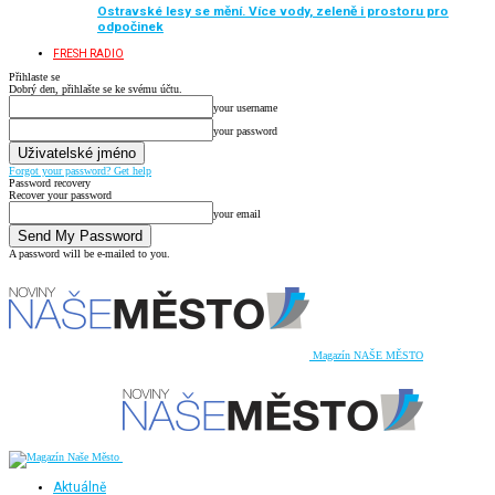
Ostravské lesy se mění. Více vody, zeleně i prostoru pro
odpočinek
FRESH RADIO
Přihlaste se
Dobrý den, přihlašte se ke svému účtu.
your username
your password
Forgot your password? Get help
Password recovery
Recover your password
your email
A password will be e-mailed to you.
Magazín NAŠE MĚSTO
Aktuálně