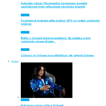
Hukvaldy ožívají. Přeshraniční spolupráce pomáhá
zachraňovat hrad i připomínat zbojnické legendy
Aktuálně
Festivalová jízdenka měla úspěch. DPO se vydalo správným
směrem
Aktuálně
Řidiče v Ostravě čekají komplikace. Na začátku srpna
odstartuje oprava Rudné…
Aktuálně
Colours of Ostrava jsou příležitost, jak objevit Ostravu
Kultura
Aktuálně
Král popu znovu ožije v Ostravě