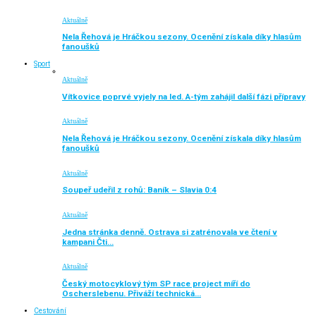
Aktuálně
Nela Řehová je Hráčkou sezony. Ocenění získala díky hlasům
fanoušků
Sport
Aktuálně
Vítkovice poprvé vyjely na led. A-tým zahájil další fázi přípravy
Aktuálně
Nela Řehová je Hráčkou sezony. Ocenění získala díky hlasům
fanoušků
Aktuálně
Soupeř udeřil z rohů: Baník – Slavia 0:4
Aktuálně
Jedna stránka denně. Ostrava si zatrénovala ve čtení v
kampani Čti…
Aktuálně
Český motocyklový tým SP race project míří do
Oscherslebenu. Přiváží technická…
Cestování