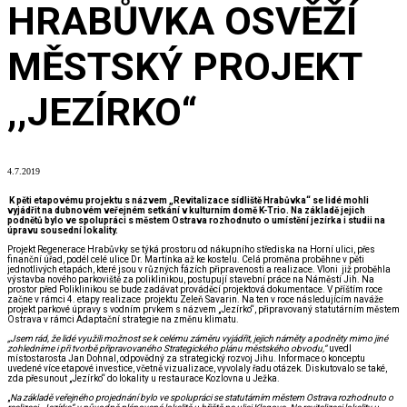
HRABŮVKA OSVĚŽÍ
MĚSTSKÝ PROJEKT
,,JEZÍRKO“
4.7.2019
K pěti etapovému projektu s názvem „Revitalizace sídliště Hrabůvka“ se lidé mohli
vyjádřit na dubnovém veřejném setkání v kulturním domě K-Trio. Na základě jejich
podnětů bylo ve spolupráci s městem Ostrava rozhodnuto o umístění jezírka i studii na
úpravu sousední lokality.
Projekt Regenerace Hrabůvky se týká prostoru od nákupního střediska na Horní ulici, přes
finanční úřad, podél celé ulice Dr. Martínka až ke kostelu. Celá proměna proběhne v pěti
jednotlivých etapách, které jsou v různých fázích připravenosti a realizace. Vloni již proběhla
výstavba nového parkoviště za poliklinikou, postupují stavební práce na Náměstí Jih. Na
prostor před Poliklinikou se bude zadávat prováděcí projektová dokumentace. V příštím roce
začne v rámci 4. etapy realizace projektu Zeleň Savarin. Na ten v roce následujícím naváže
projekt parkové úpravy s vodním prvkem s názvem „Jezírko“, připravovaný statutárním městem
Ostrava v rámci Adaptační strategie na změnu klimatu.
„Jsem rád, že lidé využili možnost se k celému záměru vyjádřit, jejich náměty a podněty mimo jiné
zohledníme i při tvorbě připravovaného Strategického plánu městského obvodu,“
uvedl
místostarosta Jan Dohnal, odpovědný za strategický rozvoj Jihu. Informace o konceptu
uvedené více etapové investice, včetně vizualizace, vyvolaly řadu otázek. Diskutovalo se také,
zda přesunout „Jezírko“ do lokality u restaurace Kozlovna u Ježka.
„
Na základě veřejného projednání bylo ve spolupráci se statutárním městem Ostrava rozhodnuto o