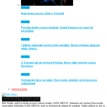
Aktuálně
Král popu znovu ožije v Ostravě
Aktuálně
Poruba bude znovu chutnat. Velká žranice se vrací už
posedmé
Aktuálně
I běžné materiály mohou být geniální. Nová výstava ukazuje
vědu, která…
Aktuálně
Z Ostravy až na východ Polska. Nový vlak otevírá cestu
Evropou
Aktuálně
Ostravské lesy se mění. Více vody, zeleně i prostoru pro
odpočinek
FRESH RADIO
Magazín Naše Město
Milí čtenáři, právě se díváte na nové webové stránky NAŠE MĚSTO. Naleznete zde všechna čísla nového
ostravského měsíčníku NAŠE MĚSTO, který je distribuován zdarma do schránek. Naším přáním je, aby se