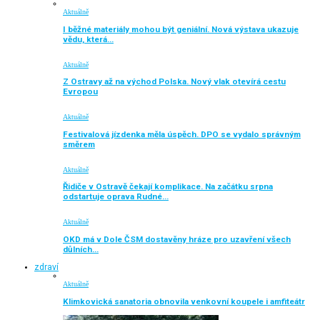
Aktuálně
I běžné materiály mohou být geniální. Nová výstava ukazuje
vědu, která…
Aktuálně
Z Ostravy až na východ Polska. Nový vlak otevírá cestu
Evropou
Aktuálně
Festivalová jízdenka měla úspěch. DPO se vydalo správným
směrem
Aktuálně
Řidiče v Ostravě čekají komplikace. Na začátku srpna
odstartuje oprava Rudné…
Aktuálně
OKD má v Dole ČSM dostavěny hráze pro uzavření všech
důlních…
zdraví
Aktuálně
Klimkovická sanatoria obnovila venkovní koupele i amfiteátr