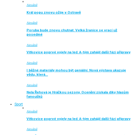
Aktuálně
Král popu znovu ožije v Ostravě
Aktuálně
Poruba bude znovu chutnat. Velká žranice se vrací už
posedmé
Aktuálně
Vítkovice poprvé vyjely na led. A-tým zahájil další fázi přípravy
Aktuálně
I běžné materiály mohou být geniální. Nová výstava ukazuje
vědu, která…
Aktuálně
Nela Řehová je Hráčkou sezony. Ocenění získala díky hlasům
fanoušků
Sport
Aktuálně
Vítkovice poprvé vyjely na led. A-tým zahájil další fázi přípravy
Aktuálně