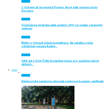
Aktuálně
Z Ostravy až na východ Polska. Nový vlak otevírá cestu
Evropou
Aktuálně
Festivalová jízdenka měla úspěch. DPO se vydalo správným
směrem
Aktuálně
Řidiče v Ostravě čekají komplikace. Na začátku srpna
odstartuje oprava Rudné…
Aktuálně
OKD má v Dole ČSM dostavěny hráze pro uzavření všech
důlních…
zdraví
Aktuálně
Klimkovická sanatoria obnovila venkovní koupele i amfiteátr