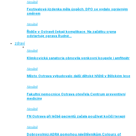
Aktuálně
Festivalová jízdenka měla úspěch. DPO se vydalo správným
směrem
Aktuálně
Řidiče v Ostravě čekají komplikace. Na začátku srpna
odstartuje oprava Rudné…
zdraví
Aktuálně
Klimkovická sanatoria obnovila venkovní koupele i amfiteátr
Aktuálně
Město Ostrava vybudovalo další dětské hřiště v Bělském lese
Aktuálně
Fakultní nemocnice Ostrava otevřela Centrum preventivní
medicíny
Aktuálně
FN Ostrava při léčbě pacientů začala používat kočičí terapii
Aktuálně
Dobrovolníci ADRA pomohou návštěvníkům Colours of