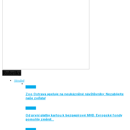
Rubriky
Aktuálně
Aktuálně
Zoo Ostrava apeluje na neukázněné návštěvníky: Nezabíjejte
naše zvířata!
Aktuálně
Od první platby kartou k bezpapírové MHD. Evropské fondy
pomohly změnit…
Aktuálně