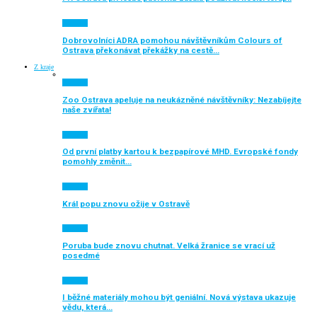
Aktuálně
Dobrovolníci ADRA pomohou návštěvníkům Colours of
Ostrava překonávat překážky na cestě…
Z kraje
Aktuálně
Zoo Ostrava apeluje na neukázněné návštěvníky: Nezabíjejte
naše zvířata!
Aktuálně
Od první platby kartou k bezpapírové MHD. Evropské fondy
pomohly změnit…
Aktuálně
Král popu znovu ožije v Ostravě
Aktuálně
Poruba bude znovu chutnat. Velká žranice se vrací už
posedmé
Aktuálně
I běžné materiály mohou být geniální. Nová výstava ukazuje
vědu, která…