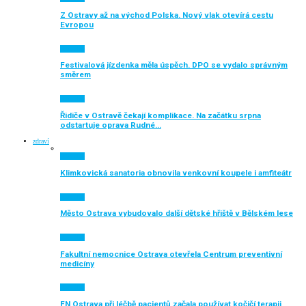
Z Ostravy až na východ Polska. Nový vlak otevírá cestu
Evropou
Aktuálně
Festivalová jízdenka měla úspěch. DPO se vydalo správným
směrem
Aktuálně
Řidiče v Ostravě čekají komplikace. Na začátku srpna
odstartuje oprava Rudné…
zdraví
Aktuálně
Klimkovická sanatoria obnovila venkovní koupele i amfiteátr
Aktuálně
Město Ostrava vybudovalo další dětské hřiště v Bělském lese
Aktuálně
Fakultní nemocnice Ostrava otevřela Centrum preventivní
medicíny
Aktuálně
FN Ostrava při léčbě pacientů začala používat kočičí terapii