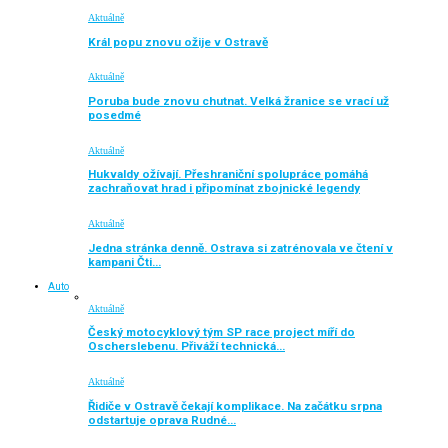
Aktuálně
Král popu znovu ožije v Ostravě
Aktuálně
Poruba bude znovu chutnat. Velká žranice se vrací už
posedmé
Aktuálně
Hukvaldy ožívají. Přeshraniční spolupráce pomáhá
zachraňovat hrad i připomínat zbojnické legendy
Aktuálně
Jedna stránka denně. Ostrava si zatrénovala ve čtení v
kampani Čti…
Auto
Aktuálně
Český motocyklový tým SP race project míří do
Oscherslebenu. Přiváží technická…
Aktuálně
Řidiče v Ostravě čekají komplikace. Na začátku srpna
odstartuje oprava Rudné…