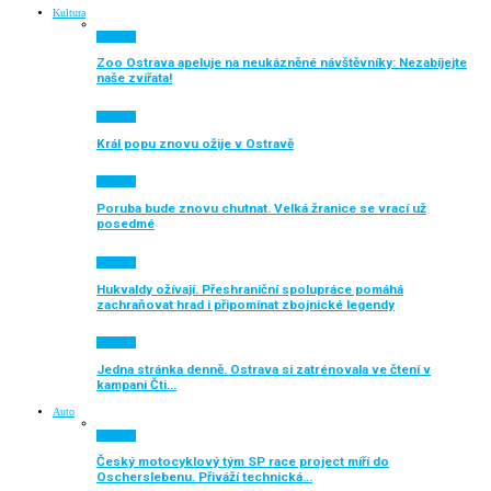
Kultura
Aktuálně
Zoo Ostrava apeluje na neukázněné návštěvníky: Nezabíjejte
naše zvířata!
Aktuálně
Král popu znovu ožije v Ostravě
Aktuálně
Poruba bude znovu chutnat. Velká žranice se vrací už
posedmé
Aktuálně
Hukvaldy ožívají. Přeshraniční spolupráce pomáhá
zachraňovat hrad i připomínat zbojnické legendy
Aktuálně
Jedna stránka denně. Ostrava si zatrénovala ve čtení v
kampani Čti…
Auto
Aktuálně
Český motocyklový tým SP race project míří do
Oscherslebenu. Přiváží technická…