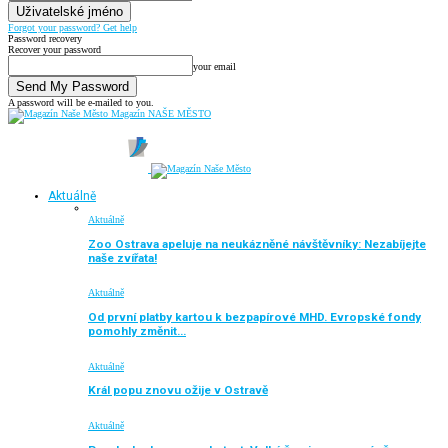
Forgot your password? Get help
Password recovery
Recover your password
your email
A password will be e-mailed to you.
Magazín NAŠE MĚSTO
Aktuálně
Aktuálně
Zoo Ostrava apeluje na neukázněné návštěvníky: Nezabíjejte
naše zvířata!
Aktuálně
Od první platby kartou k bezpapírové MHD. Evropské fondy
pomohly změnit…
Aktuálně
Král popu znovu ožije v Ostravě
Aktuálně