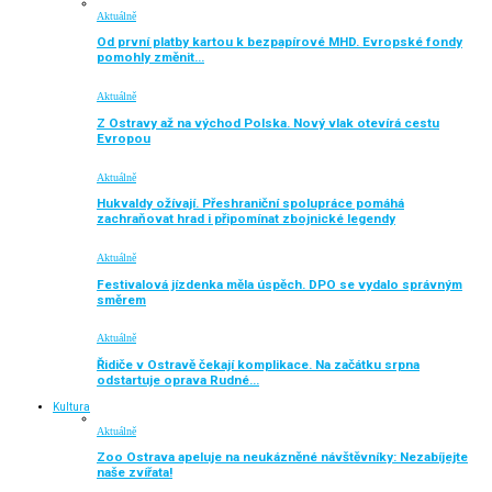
Aktuálně
Od první platby kartou k bezpapírové MHD. Evropské fondy
pomohly změnit…
Aktuálně
Z Ostravy až na východ Polska. Nový vlak otevírá cestu
Evropou
Aktuálně
Hukvaldy ožívají. Přeshraniční spolupráce pomáhá
zachraňovat hrad i připomínat zbojnické legendy
Aktuálně
Festivalová jízdenka měla úspěch. DPO se vydalo správným
směrem
Aktuálně
Řidiče v Ostravě čekají komplikace. Na začátku srpna
odstartuje oprava Rudné…
Kultura
Aktuálně
Zoo Ostrava apeluje na neukázněné návštěvníky: Nezabíjejte
naše zvířata!