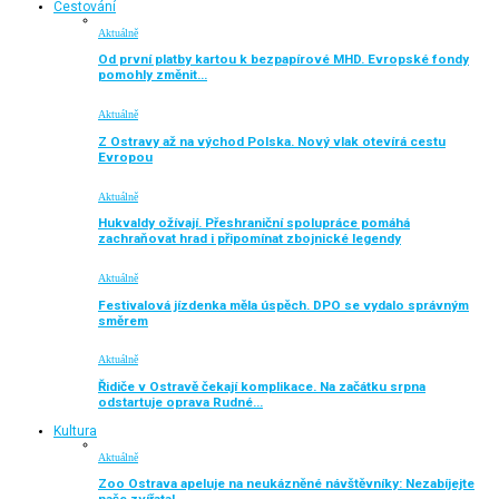
Cestování
Aktuálně
Od první platby kartou k bezpapírové MHD. Evropské fondy
pomohly změnit…
Aktuálně
Z Ostravy až na východ Polska. Nový vlak otevírá cestu
Evropou
Aktuálně
Hukvaldy ožívají. Přeshraniční spolupráce pomáhá
zachraňovat hrad i připomínat zbojnické legendy
Aktuálně
Festivalová jízdenka měla úspěch. DPO se vydalo správným
směrem
Aktuálně
Řidiče v Ostravě čekají komplikace. Na začátku srpna
odstartuje oprava Rudné…
Kultura
Aktuálně
Zoo Ostrava apeluje na neukázněné návštěvníky: Nezabíjejte