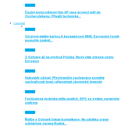
Aktuálně
Český motocyklový tým SP race project míří do
Oscherslebenu. Přiváží technická…
Cestování
Aktuálně
Od první platby kartou k bezpapírové MHD. Evropské fondy
pomohly změnit…
Aktuálně
Z Ostravy až na východ Polska. Nový vlak otevírá cestu
Evropou
Aktuálně
Hukvaldy ožívají. Přeshraniční spolupráce pomáhá
zachraňovat hrad i připomínat zbojnické legendy
Aktuálně
Festivalová jízdenka měla úspěch. DPO se vydalo správným
směrem
Aktuálně
Řidiče v Ostravě čekají komplikace. Na začátku srpna
odstartuje oprava Rudné…