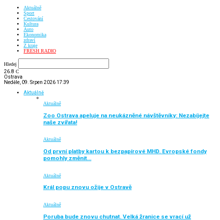
Aktuálně
Sport
Cestování
Kultura
Auto
Ekonomika
zdraví
Z kraje
FRESH RADIO
Hledej
26.8
C
Ostrava
Neděle, 09. Srpen 2026 17:39
Aktuálně
Aktuálně
Zoo Ostrava apeluje na neukázněné návštěvníky: Nezabíjejte
naše zvířata!
Aktuálně
Od první platby kartou k bezpapírové MHD. Evropské fondy
pomohly změnit…
Aktuálně
Král popu znovu ožije v Ostravě
Aktuálně
Poruba bude znovu chutnat. Velká žranice se vrací už