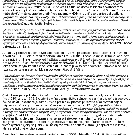
repertoáru. V každé sezóně plánujeme připravit v rámci Operní akademie Ostrava jednu novou
inscenci. Pro tu příští je už naplánována Salieriho opera Škola žárlivých s premiérou v Divadle
Antonína Dvořáka
,“ řekl ředitel NDM Jiří Nekvasil s tím, že kromě studentů zpěvu dostanou
v příštích letech příležitost také studenti dalších hudebních oborů na fakultě. Studentům se tak
může otevřít i možnost profesionálního angažmá v NDM či další spolupráce s divadlem.
„
Nejtalentovanější studenty Fakulty umění OU už přitom zapojujeme do menších rolí v naší opeře a
budeme to dělat i nadále. Dobrým příkladem byla například první letošní operní premiéra – Osud
Leoše Janáčka
,“ uzavřel ředitel Nekvasil.
„
Jsem velice hrdý na to, že se Ostravská univerzita stala významným partnerem mnoha kulturních
institucí i událostí, které posilují ostravskou kulturní komunitu a mění Ostravu v kulturní město.
S NDM jsme navázali spolupráci již před několika lety a mimo jiného jsme úzce spolupracovali na
shakespearovském projektu i projektu Janáček
Ostrava 2018. Tato operní inscenace je dalším
výrazným krokem v úzké spolupráci těchto dvou zásadních ostravských institucí
,“ zdůraznil rektor
univerzity Jan Lata.
Altistku v jedné ze studentských alternací bude zpívat pětadvacetiletá studentka 4. ročníku
zpěvu na FU OU Dominika Škrabalová. Malou roli v Osudu Leoše Janáčka už měla i ona. Nyní
si zazpívá roli hlavní. „
Je to velký zážitek, zpívat vedle profíků, velká inspirace, ale také nervozita
z toho, že oni už jsou hotoví zpěváci a já se pořád učím
,“ řekla Dominika, která zároveň působí
jako sbormistryně karvinského Permoníku a zatím jako sólová zpěvačka účinkovala pouze v
ryze studentské inscenaci Mozartovy opery
Kouzelná flétna
.
„Právě takové zkušenosti dávají studentům příležitost prozkoumat svůj talent, najít jeho hranice a
naučit se je překonávat. Stát na prknech profesionálního divadla po boku pěveckých špiček je pro
studenty velmi motivující a inspirující. V této spolupráci ale také vidím přínos pro ostravskou
uměleckou scénu, kterou doplní mladá krev s novým pohledem na věc, interpretací. Velmi se těším,“
uvádí děkan Fakulty umění Ostravské univerzity František Kowolowski.
Čtyřnotová opera je hodinové svěží humorné dílko amerického minimalisty Toma Johnsona
(nar.1939) z roku 1972. Skutečně stojí pouze na čtyřech tónech (d,e,a,h) a pět sólistů doprovází
pouze klavír. Inscenace je přímo určena pro menší prostor, přičemž ale má vytvořit dojem
přípravy velké opery – tomu je přizpůsobena scéna v Divadle „12“.
„
Moje pojetí vychází z
autorova textu opery, které mi evokuje jakýsi náhled do mysli zpěváka. Čtyřnotoví aktéři na scéně
odhalují své charaktery, osobní problémy a myšlenky. Nechci víc prozrazovat. Vše se diváci dozvědí,
až přijdou
,“ přiblížil režisér Juraj Čiernik. Divák vstoupí do světa opery, ale vidí pěvce jako
obyčejné lidi s chybami. Sopranistka se na scéně objeví v mnoha (i značně bizarních)
kostýmech a o pozornost se přetahuje především s altistkou, která nakonec použije doslova
všechny zbraně, aby se jí zbavila…Každý z aktérů se neustále snaží „zazpívat to své téma“,
které si před diváky připravuje.
Premiéra Čtyřnotové opery se odehraje 14. února 2019 v Divadle „12“, další představení jsou