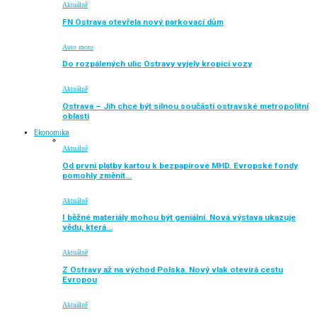
Aktuálně
FN Ostrava otevřela nový parkovací dům
Auto moto
Do rozpálených ulic Ostravy vyjely kropicí vozy
Aktuálně
Ostrava – Jih chce být silnou součástí ostravské metropolitní
oblasti
Ekonomika
Aktuálně
Od první platby kartou k bezpapírové MHD. Evropské fondy
pomohly změnit…
Aktuálně
I běžné materiály mohou být geniální. Nová výstava ukazuje
vědu, která…
Aktuálně
Z Ostravy až na východ Polska. Nový vlak otevírá cestu
Evropou
Aktuálně