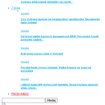
Ostrava překonávat překážky na cestě…
Z kraje
Aktuálně
Zoo Ostrava apeluje na neukázněné návštěvníky: Nezabíjejte
naše zvířata!
Aktuálně
Od první platby kartou k bezpapírové MHD. Evropské fondy
pomohly změnit…
Aktuálně
Král popu znovu ožije v Ostravě
Aktuálně
Poruba bude znovu chutnat. Velká žranice se vrací už
posedmé
Aktuálně
I běžné materiály mohou být geniální. Nová výstava ukazuje
vědu, která…
FRESH RADIO