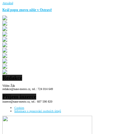
Aktuálně
Král popu znovu ožije v Ostravě
Redakce
Vilém Žák
redakce@nase-mesto.cz, tel.: 724 014 649
Příjem inzerce
inzerce@nase-mesto.cz, tel.: 607 590 820
Cookies
Informace o zpracování osobních údajů