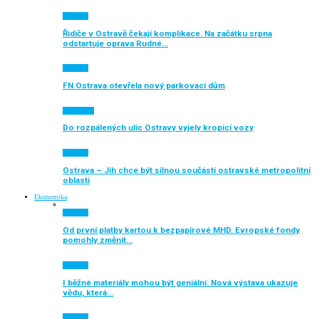
Aktuálně
Řidiče v Ostravě čekají komplikace. Na začátku srpna
odstartuje oprava Rudné…
Aktuálně
FN Ostrava otevřela nový parkovací dům
Auto moto
Do rozpálených ulic Ostravy vyjely kropicí vozy
Aktuálně
Ostrava – Jih chce být silnou součástí ostravské metropolitní
oblasti
Ekonomika
Aktuálně
Od první platby kartou k bezpapírové MHD. Evropské fondy
pomohly změnit…
Aktuálně
I běžné materiály mohou být geniální. Nová výstava ukazuje
vědu, která…
Aktuálně