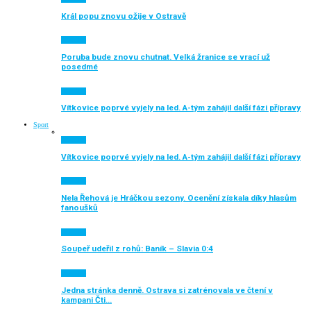
Král popu znovu ožije v Ostravě
Aktuálně
Poruba bude znovu chutnat. Velká žranice se vrací už
posedmé
Aktuálně
Vítkovice poprvé vyjely na led. A-tým zahájil další fázi přípravy
Sport
Aktuálně
Vítkovice poprvé vyjely na led. A-tým zahájil další fázi přípravy
Aktuálně
Nela Řehová je Hráčkou sezony. Ocenění získala díky hlasům
fanoušků
Aktuálně
Soupeř udeřil z rohů: Baník – Slavia 0:4
Aktuálně
Jedna stránka denně. Ostrava si zatrénovala ve čtení v
kampani Čti…