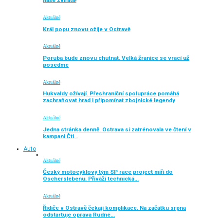
naše zvířata!
Aktuálně
Král popu znovu ožije v Ostravě
Aktuálně
Poruba bude znovu chutnat. Velká žranice se vrací už
posedmé
Aktuálně
Hukvaldy ožívají. Přeshraniční spolupráce pomáhá
zachraňovat hrad i připomínat zbojnické legendy
Aktuálně
Jedna stránka denně. Ostrava si zatrénovala ve čtení v
kampani Čti…
Auto
Aktuálně
Český motocyklový tým SP race project míří do
Oscherslebenu. Přiváží technická…
Aktuálně
Řidiče v Ostravě čekají komplikace. Na začátku srpna
odstartuje oprava Rudné…