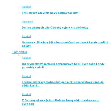
Aktuálně
FN Ostrava otevřela nový parkovací dům
Auto moto
Do rozpálených ulic Ostravy vyjely kropicí vozy
Aktuálně
Ostrava – Jih chce být silnou součástí ostravské metropolitní
oblasti
Ekonomika
Aktuálně
Od první platby kartou k bezpapírové MHD. Evropské fondy
pomohly změnit…
Aktuálně
I běžné materiály mohou být geniální. Nová výstava ukazuje
vědu, která…
Aktuálně
Z Ostravy až na východ Polska. Nový vlak otevírá cestu
Evropou