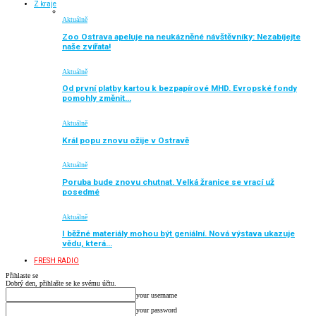
Z kraje
Aktuálně
Zoo Ostrava apeluje na neukázněné návštěvníky: Nezabíjejte
naše zvířata!
Aktuálně
Od první platby kartou k bezpapírové MHD. Evropské fondy
pomohly změnit…
Aktuálně
Král popu znovu ožije v Ostravě
Aktuálně
Poruba bude znovu chutnat. Velká žranice se vrací už
posedmé
Aktuálně
I běžné materiály mohou být geniální. Nová výstava ukazuje
vědu, která…
FRESH RADIO
Přihlaste se
Dobrý den, přihlašte se ke svému účtu.
your username
your password