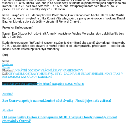
v sobotu 16. a 25. února. Vstupné je za běžné ceny. Studentská představení jsou připravena pro
uvedení 10 . a 23. března a poté také 5. a 16. dubna. Vstupenky na tato představení jsou v
prodeji za sto korun. Začátky vždy v 19.00 hodin.
Režie Juraj Čiernik. Hudební příprava Paolo Gatto, klavírní doprovod Michal Bárta nebo Martin
Pančocha. Kostýmy vytvořila Jitka Rusnák Stauder, scénu s prvky velkého operního domu David
Bazika. Libreto autora do češtiny přebásnil Přemysl Charvát.
Profesionální obsazení:
Soprán Eva Dřízgová-Jirušová, alt Anna Nitrová, tenor Václav Morys, baryton Lukáš bařák, bas
Martin Gurbaľ.
Studentské obsazení (případně koncem sezóny také smíšené obsazení) vždy aktuálně na webu
NDM. U studetských představení je možné střídání sólistů v průběhu představení – soprán tak
mohou během večera zpívat i čtyři studentky.
(ab)
Sdílet
Facebook
Twitter
Předchozí
UNIKÁTNÍ ODCHOV VZÁCNÉ ŽELVY HAMILTONOVY
Další
OBYVATELÉ OSTRAVY MĚNÍ SVŮJ STYL- ZAČÍNAJÍ SI UŽÍVAT SNÍDANÍ. NOVĚ TAKÉ V
RESTAURACI KASKÁDA V KAROLINĚ
Další články z této kategorie
Více článků magazínu NAŠE MĚSTO
Aktuálně
Zoo Ostrava apeluje na neukázněné návštěvníky: Nezabíjejte naše zvířata!
Aktuálně
Od první platby kartou k bezpapírové MHD. Evropské fondy pomohly změnit
cestování v Ostravě