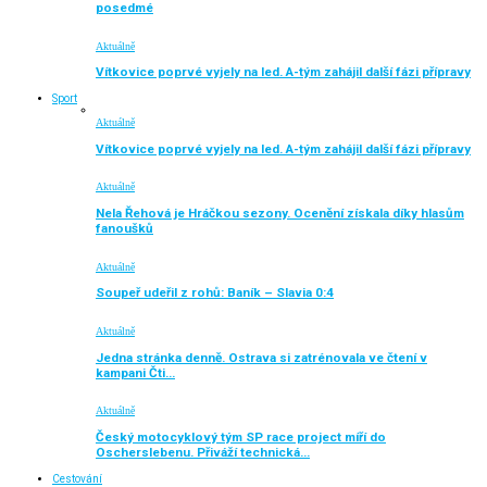
posedmé
Aktuálně
Vítkovice poprvé vyjely na led. A-tým zahájil další fázi přípravy
Sport
Aktuálně
Vítkovice poprvé vyjely na led. A-tým zahájil další fázi přípravy
Aktuálně
Nela Řehová je Hráčkou sezony. Ocenění získala díky hlasům
fanoušků
Aktuálně
Soupeř udeřil z rohů: Baník – Slavia 0:4
Aktuálně
Jedna stránka denně. Ostrava si zatrénovala ve čtení v
kampani Čti…
Aktuálně
Český motocyklový tým SP race project míří do
Oscherslebenu. Přiváží technická…
Cestování