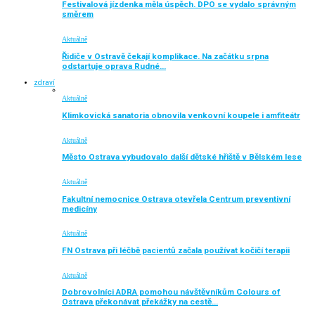
Festivalová jízdenka měla úspěch. DPO se vydalo správným
směrem
Aktuálně
Řidiče v Ostravě čekají komplikace. Na začátku srpna
odstartuje oprava Rudné…
zdraví
Aktuálně
Klimkovická sanatoria obnovila venkovní koupele i amfiteátr
Aktuálně
Město Ostrava vybudovalo další dětské hřiště v Bělském lese
Aktuálně
Fakultní nemocnice Ostrava otevřela Centrum preventivní
medicíny
Aktuálně
FN Ostrava při léčbě pacientů začala používat kočičí terapii
Aktuálně
Dobrovolníci ADRA pomohou návštěvníkům Colours of
Ostrava překonávat překážky na cestě…