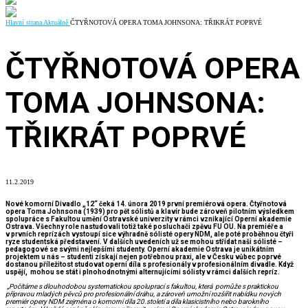
Hlavní strana
Aktuálně
ČTYŘNOTOVÁ OPERA TOMA JOHNSONA: TŘIKRÁT POPRVÉ
ČTYŘNOTOVÁ OPERA
TOMA JOHNSONA:
TŘIKRÁT POPRVÉ
11.2.2019
Nové komorní Divadlo „12“ čeká 14. února 2019 první premiérová opera. Čtyřnotová
opera Toma Johnsona (1939) pro pět sólistů a klavír bude zároveň pilotním výsledkem
spolupráce s Fakultou umění Ostravské univerzity v rámci vznikající Operní akademie
Ostrava. Všechny role nastudovali totiž také posluchači zpěvu FU OU. Na premiéře a
v prvních reprízách vystoupí sice výhradně sólisté opery NDM, ale poté proběhnou čtyři
ryze studentská představení. V dalších uvedeních už se mohou střídat naši sólisté –
pedagogové se svými nejlepšími studenty.
O
perní akademie Ostrava je unikátním
projektem u nás – studenti získají nejen potřebnou praxi, ale v Česku vůbec poprvé
dostanou příležitost studovat operní díla s profesionály v profesionálním divadle. Když
uspějí, mohou se stát i plnohodnotnými alternujícími sólisty v rámci dalších repríz.
„Počítáme s dlouhodobou systematickou spoluprací s fakultou, která pomůže s praktickou
přípravou mladých pěvců pro profesionální dráhu, a zároveň umožní rozšířit nabídku nových
premiér opery NDM zejména o komorní díla 20.století a díla klasicistního nebo barokního