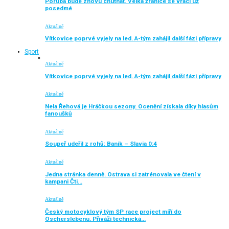
Poruba bude znovu chutnat. Velká žranice se vrací už
posedmé
Aktuálně
Vítkovice poprvé vyjely na led. A-tým zahájil další fázi přípravy
Sport
Aktuálně
Vítkovice poprvé vyjely na led. A-tým zahájil další fázi přípravy
Aktuálně
Nela Řehová je Hráčkou sezony. Ocenění získala díky hlasům
fanoušků
Aktuálně
Soupeř udeřil z rohů: Baník – Slavia 0:4
Aktuálně
Jedna stránka denně. Ostrava si zatrénovala ve čtení v
kampani Čti…
Aktuálně
Český motocyklový tým SP race project míří do
Oscherslebenu. Přiváží technická…