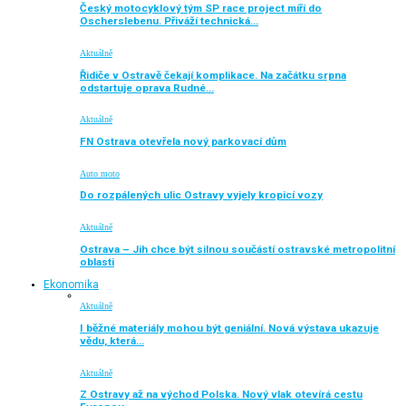
Český motocyklový tým SP race project míří do
Oscherslebenu. Přiváží technická…
Aktuálně
Řidiče v Ostravě čekají komplikace. Na začátku srpna
odstartuje oprava Rudné…
Aktuálně
FN Ostrava otevřela nový parkovací dům
Auto moto
Do rozpálených ulic Ostravy vyjely kropicí vozy
Aktuálně
Ostrava – Jih chce být silnou součástí ostravské metropolitní
oblasti
Ekonomika
Aktuálně
I běžné materiály mohou být geniální. Nová výstava ukazuje
vědu, která…
Aktuálně
Z Ostravy až na východ Polska. Nový vlak otevírá cestu