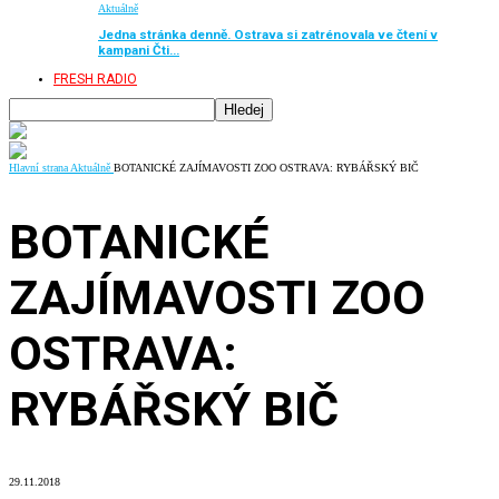
Aktuálně
Jedna stránka denně. Ostrava si zatrénovala ve čtení v
kampani Čti…
FRESH RADIO
Hlavní strana
Aktuálně
BOTANICKÉ ZAJÍMAVOSTI ZOO OSTRAVA: RYBÁŘSKÝ BIČ
BOTANICKÉ
ZAJÍMAVOSTI ZOO
OSTRAVA:
RYBÁŘSKÝ BIČ
29.11.2018