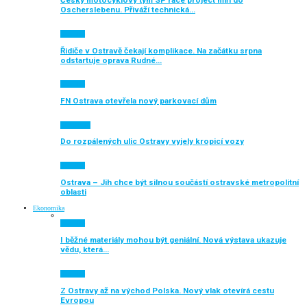
Český motocyklový tým SP race project míří do
Oscherslebenu. Přiváží technická…
Aktuálně
Řidiče v Ostravě čekají komplikace. Na začátku srpna
odstartuje oprava Rudné…
Aktuálně
FN Ostrava otevřela nový parkovací dům
Auto moto
Do rozpálených ulic Ostravy vyjely kropicí vozy
Aktuálně
Ostrava – Jih chce být silnou součástí ostravské metropolitní
oblasti
Ekonomika
Aktuálně
I běžné materiály mohou být geniální. Nová výstava ukazuje
vědu, která…
Aktuálně
Z Ostravy až na východ Polska. Nový vlak otevírá cestu
Evropou