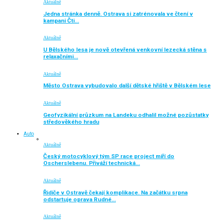
Aktuálně
Jedna stránka denně. Ostrava si zatrénovala ve čtení v
kampani Čti…
Aktuálně
U Bělského lesa je nově otevřená venkovní lezecká stěna s
relaxačními…
Aktuálně
Město Ostrava vybudovalo další dětské hřiště v Bělském lese
Aktuálně
Geofyzikální průzkum na Landeku odhalil možné pozůstatky
středověkého hradu
Auto
Aktuálně
Český motocyklový tým SP race project míří do
Oscherslebenu. Přiváží technická…
Aktuálně
Řidiče v Ostravě čekají komplikace. Na začátku srpna
odstartuje oprava Rudné…
Aktuálně