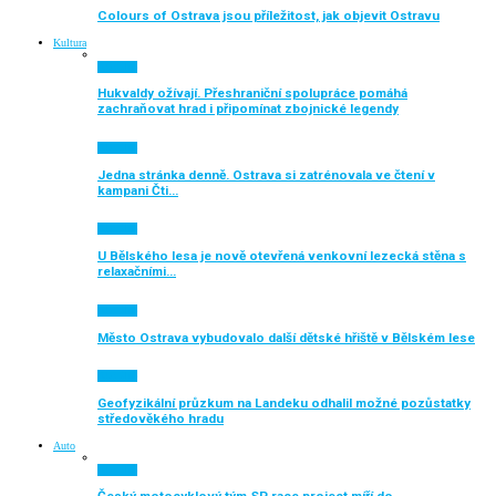
Colours of Ostrava jsou příležitost, jak objevit Ostravu
Kultura
Aktuálně
Hukvaldy ožívají. Přeshraniční spolupráce pomáhá
zachraňovat hrad i připomínat zbojnické legendy
Aktuálně
Jedna stránka denně. Ostrava si zatrénovala ve čtení v
kampani Čti…
Aktuálně
U Bělského lesa je nově otevřená venkovní lezecká stěna s
relaxačními…
Aktuálně
Město Ostrava vybudovalo další dětské hřiště v Bělském lese
Aktuálně
Geofyzikální průzkum na Landeku odhalil možné pozůstatky
středověkého hradu
Auto
Aktuálně