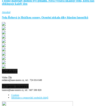
I běžné materiály mohou být geniální. Nová výstava ukazuje vědu, která nás
obklopuje každý den
Aktuálně
Nela Řehová je Hráčkou sezony. Ocenění získala díky hlasům fanoušků
Redakce
Vilém Žák
redakce@nase-mesto.cz, tel.: 724 014 649
Příjem inzerce
inzerce@nase-mesto.cz, tel.: 607 590 820
Cookies
Informace o zpracování osobních údajů