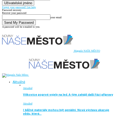
Forgot your password? Get help
Password recovery
Recover your password
your email
A password will be e-mailed to you.
Magazín NAŠE MĚSTO
Aktuálně
Aktuálně
Vítkovice poprvé vyjely na led. A-tým zahájil další fázi přípravy
Aktuálně
I běžné materiály mohou být geniální. Nová výstava ukazuje
vědu, která…