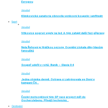
Evropou
Aktuálně
Klimkovická sanatoria obnovila venkovní koupele i amfiteátr
Sport
Aktuálně
Vítkovice poprvé vyjely na led. A-tým zahájil další fázi přípravy
Aktuálně
Nela Řehová je Hráčkou sezony. Ocenění získala díky hlasům
fanoušků
Aktuálně
Soupeř udeřil z rohů: Baník – Slavia 0:4
Aktuálně
Jedna stránka denně. Ostrava si zatrénovala ve čtení v
kampani Čti…
Aktuálně
Český motocyklový tým SP race project míří do
Oscherslebenu. Přiváží technická…
Cestování