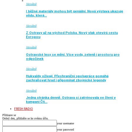
Aktuálně
I běžné materiály mohou být geniální. Nová výstava ukazuje
vědu, která…
Aktuálně
Z Ostravy až na východ Polska. Nový vlak otevírá cestu
Evropou
Aktuálně
Ostravské lesy se mění. Více vody, zeleně i prostoru pro
odpočinek
Aktuálně
Hukvaldy ožívají. Přeshraniční spolupráce pomáhá
zachraňovat hrad i připomínat zbojnické legendy
Aktuálně
Jedna stránka denně. Ostrava si zatrénovala ve čtení v
kampani Čti…
FRESH RADIO
Přihlaste se
Dobrý den, přihlašte se ke svému účtu.
your username
your password