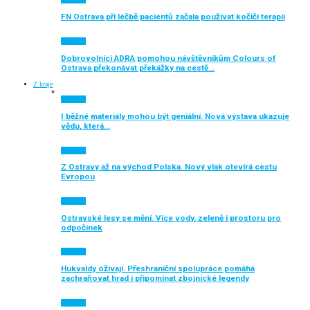
FN Ostrava při léčbě pacientů začala používat kočičí terapii
Aktuálně
Dobrovolníci ADRA pomohou návštěvníkům Colours of
Ostrava překonávat překážky na cestě…
Z kraje
Aktuálně
I běžné materiály mohou být geniální. Nová výstava ukazuje
vědu, která…
Aktuálně
Z Ostravy až na východ Polska. Nový vlak otevírá cestu
Evropou
Aktuálně
Ostravské lesy se mění. Více vody, zeleně i prostoru pro
odpočinek
Aktuálně
Hukvaldy ožívají. Přeshraniční spolupráce pomáhá
zachraňovat hrad i připomínat zbojnické legendy
Aktuálně