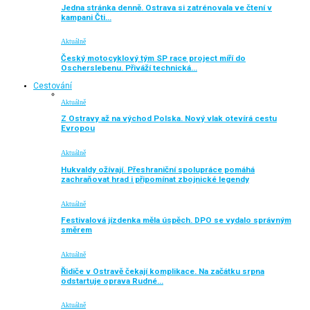
Jedna stránka denně. Ostrava si zatrénovala ve čtení v
kampani Čti…
Aktuálně
Český motocyklový tým SP race project míří do
Oscherslebenu. Přiváží technická…
Cestování
Aktuálně
Z Ostravy až na východ Polska. Nový vlak otevírá cestu
Evropou
Aktuálně
Hukvaldy ožívají. Přeshraniční spolupráce pomáhá
zachraňovat hrad i připomínat zbojnické legendy
Aktuálně
Festivalová jízdenka měla úspěch. DPO se vydalo správným
směrem
Aktuálně
Řidiče v Ostravě čekají komplikace. Na začátku srpna
odstartuje oprava Rudné…
Aktuálně