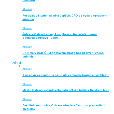
Evropou
Aktuálně
Festivalová jízdenka měla úspěch. DPO se vydalo správným
směrem
Aktuálně
Řidiče v Ostravě čekají komplikace. Na začátku srpna
odstartuje oprava Rudné…
Aktuálně
OKD má v Dole ČSM dostavěny hráze pro uzavření všech
důlních…
zdraví
Aktuálně
Klimkovická sanatoria obnovila venkovní koupele i amfiteátr
Aktuálně
Město Ostrava vybudovalo další dětské hřiště v Bělském lese
Aktuálně
Fakultní nemocnice Ostrava otevřela Centrum preventivní
medicíny