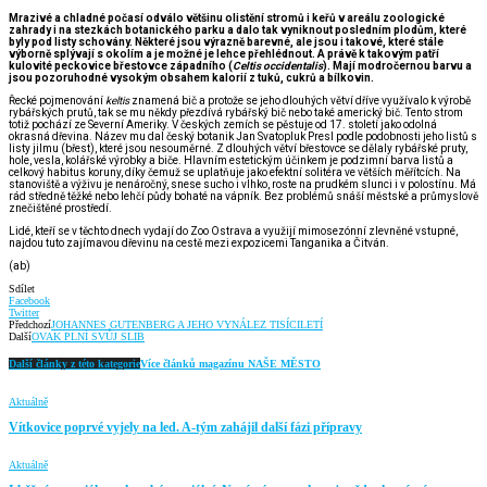
Mrazivé a chladné počasí odválo většinu olistění stromů i keřů v areálu zoologické
zahrady i na stezkách botanického parku a dalo tak vyniknout posledním plodům, které
byly pod listy schovány. Některé jsou výrazně barevné, ale jsou i takové, které stále
výborně splývají s okolím a je možné je lehce přehlédnout. A právě k takovým patří
kulovité peckovice břestovce západního (
Celtis occidentalis
). Mají modročernou barvu a
jsou pozoruhodné vysokým obsahem kalorií z tuků, cukrů a bílkovin.
Řecké pojmenování
keltis
znamená bič a protože se jeho dlouhých větví dříve využívalo k výrobě
rybářských prutů, tak se mu někdy přezdívá rybářský bič nebo také americký bič. Tento strom
totiž pochází ze Severní Ameriky. V českých zemích se pěstuje od 17. století jako odolná
okrasná dřevina. Název mu dal český botanik Jan Svatopluk Presl podle podobnosti jeho listů s
listy jilmu (břest), které jsou nesouměrné. Z dlouhých větví břestovce se dělaly rybářské pruty,
hole, vesla, kolářské výrobky a biče. Hlavním estetickým účinkem je podzimní barva listů a
celkový habitus koruny, díky čemuž se uplatňuje jako efektní solitéra ve větších měřítcích. Na
stanoviště a výživu je nenáročný, snese sucho i vlhko, roste na prudkém slunci i v polostínu. Má
rád středně těžké nebo lehčí půdy bohaté na vápník. Bez problémů snáší městské a průmyslově
znečištěné prostředí.
Lidé, kteří se v těchto dnech vydají do Zoo Ostrava a využijí mimosezónní zlevněné vstupné,
najdou tuto zajímavou dřevinu na cestě mezi expozicemi Tanganika a Čitván.
(ab)
Sdílet
Facebook
Twitter
Předchozí
JOHANNES GUTENBERG A JEHO VYNÁLEZ TISÍCILETÍ
Další
OVAK PLNÍ SVŮJ SLIB
Další články z této kategorie
Více článků magazínu NAŠE MĚSTO
Aktuálně
Vítkovice poprvé vyjely na led. A-tým zahájil další fázi přípravy
Aktuálně