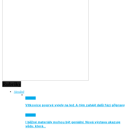
Rubriky
Aktuálně
Aktuálně
Vítkovice poprvé vyjely na led. A-tým zahájil další fázi přípravy
Aktuálně
I běžné materiály mohou být geniální. Nová výstava ukazuje
vědu, která…