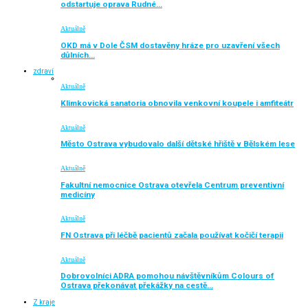
odstartuje oprava Rudné…
Aktuálně
OKD má v Dole ČSM dostavěny hráze pro uzavření všech
důlních…
zdraví
Aktuálně
Klimkovická sanatoria obnovila venkovní koupele i amfiteátr
Aktuálně
Město Ostrava vybudovalo další dětské hřiště v Bělském lese
Aktuálně
Fakultní nemocnice Ostrava otevřela Centrum preventivní
medicíny
Aktuálně
FN Ostrava při léčbě pacientů začala používat kočičí terapii
Aktuálně
Dobrovolníci ADRA pomohou návštěvníkům Colours of
Ostrava překonávat překážky na cestě…
Z kraje