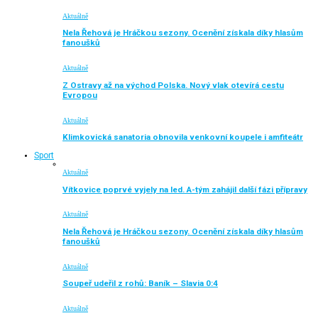
Aktuálně
Nela Řehová je Hráčkou sezony. Ocenění získala díky hlasům
fanoušků
Aktuálně
Z Ostravy až na východ Polska. Nový vlak otevírá cestu
Evropou
Aktuálně
Klimkovická sanatoria obnovila venkovní koupele i amfiteátr
Sport
Aktuálně
Vítkovice poprvé vyjely na led. A-tým zahájil další fázi přípravy
Aktuálně
Nela Řehová je Hráčkou sezony. Ocenění získala díky hlasům
fanoušků
Aktuálně
Soupeř udeřil z rohů: Baník – Slavia 0:4
Aktuálně