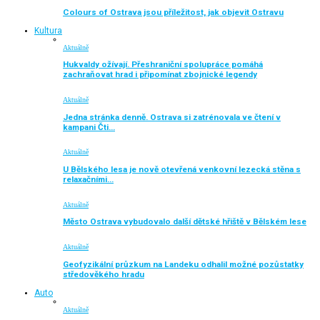
Colours of Ostrava jsou příležitost, jak objevit Ostravu
Kultura
Aktuálně
Hukvaldy ožívají. Přeshraniční spolupráce pomáhá
zachraňovat hrad i připomínat zbojnické legendy
Aktuálně
Jedna stránka denně. Ostrava si zatrénovala ve čtení v
kampani Čti…
Aktuálně
U Bělského lesa je nově otevřená venkovní lezecká stěna s
relaxačními…
Aktuálně
Město Ostrava vybudovalo další dětské hřiště v Bělském lese
Aktuálně
Geofyzikální průzkum na Landeku odhalil možné pozůstatky
středověkého hradu
Auto
Aktuálně