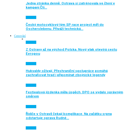
Jedna stránka denně. Ostrava si zatrénovala ve čtení v
kampani Čti…
Aktuálně
Český motocyklový tým SP race project míří do
Oscherslebenu. Přiváží technická…
Cestování
Aktuálně
Z Ostravy až na východ Polska. Nový vlak otevírá cestu
Evropou
Aktuálně
Hukvaldy ožívají. Přeshraniční spolupráce pomáhá
zachraňovat hrad i připomínat zbojnické legendy
Aktuálně
Festivalová jízdenka měla úspěch. DPO se vydalo správným
směrem
Aktuálně
Řidiče v Ostravě čekají komplikace. Na začátku srpna
odstartuje oprava Rudné…
Aktuálně