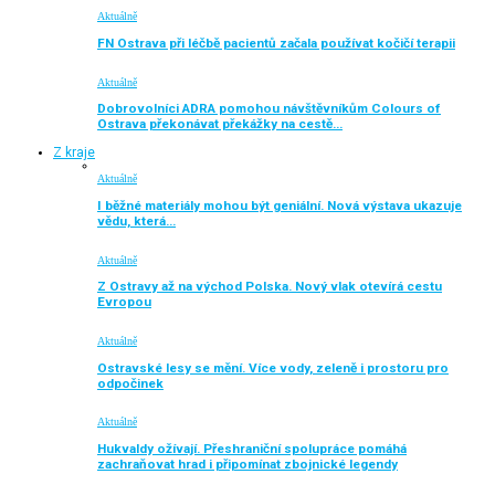
Aktuálně
FN Ostrava při léčbě pacientů začala používat kočičí terapii
Aktuálně
Dobrovolníci ADRA pomohou návštěvníkům Colours of
Ostrava překonávat překážky na cestě…
Z kraje
Aktuálně
I běžné materiály mohou být geniální. Nová výstava ukazuje
vědu, která…
Aktuálně
Z Ostravy až na východ Polska. Nový vlak otevírá cestu
Evropou
Aktuálně
Ostravské lesy se mění. Více vody, zeleně i prostoru pro
odpočinek
Aktuálně
Hukvaldy ožívají. Přeshraniční spolupráce pomáhá
zachraňovat hrad i připomínat zbojnické legendy