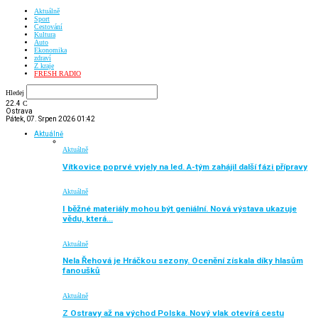
Aktuálně
Sport
Cestování
Kultura
Auto
Ekonomika
zdraví
Z kraje
FRESH RADIO
Hledej
22.4
C
Ostrava
Pátek, 07. Srpen 2026 01:42
Aktuálně
Aktuálně
Vítkovice poprvé vyjely na led. A-tým zahájil další fázi přípravy
Aktuálně
I běžné materiály mohou být geniální. Nová výstava ukazuje
vědu, která…
Aktuálně
Nela Řehová je Hráčkou sezony. Ocenění získala díky hlasům
fanoušků
Aktuálně
Z Ostravy až na východ Polska. Nový vlak otevírá cestu