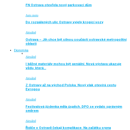
FN Ostrava otevřela nový parkovací dům
Auto moto
Do rozpálených ulic Ostravy vyjely kropicí vozy
Aktuálně
Ostrava – Jih chce být silnou součástí ostravské metropolitní
oblasti
Ekonomika
Aktuálně
I běžné materiály mohou být geniální. Nová výstava ukazuje
vědu, která…
Aktuálně
Z Ostravy až na východ Polska. Nový vlak otevírá cestu
Evropou
Aktuálně
Festivalová jízdenka měla úspěch. DPO se vydalo správným
směrem
Aktuálně
Řidiče v Ostravě čekají komplikace. Na začátku srpna