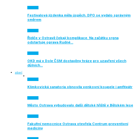
Aktuálně
Festivalová jízdenka měla úspěch. DPO se vydalo správným
směrem
Aktuálně
Řidiče v Ostravě čekají komplikace. Na začátku srpna
odstartuje oprava Rudné…
Aktuálně
OKD má v Dole ČSM dostavěny hráze pro uzavření všech
důlních…
zdraví
Aktuálně
Klimkovická sanatoria obnovila venkovní koupele i amfiteátr
Aktuálně
Město Ostrava vybudovalo další dětské hřiště v Bělském lese
Aktuálně
Fakultní nemocnice Ostrava otevřela Centrum preventivní
medicíny
Aktuálně