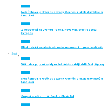
Aktuálně
Nela Řehová je Hráčkou sezony. Ocenění získala díky hlasům
fanoušků
Aktuálně
Z Ostravy až na východ Polska. Nový vlak otevírá cestu
Evropou
Aktuálně
Klimkovická sanatoria obnovila venkovní koupele i amfiteátr
Sport
Aktuálně
Vítkovice poprvé vyjely na led. A-tým zahájil další fázi přípravy
Aktuálně
Nela Řehová je Hráčkou sezony. Ocenění získala díky hlasům
fanoušků
Aktuálně
Soupeř udeřil z rohů: Baník – Slavia 0:4
Aktuálně