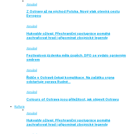
Aktuálně
Z Ostravy až na východ Polska. Nový vlak otevírá cestu
Evropou
Aktuálně
Hukvaldy ožívají. Přeshraniční spolupráce pomáhá
zachraňovat hrad i připomínat zbojnické legendy
Aktuálně
Festivalová jízdenka měla úspěch. DPO se vydalo správným
směrem
Aktuálně
Řidiče v Ostravě čekají komplikace. Na začátku srpna
odstartuje oprava Rudné…
Aktuálně
Colours of Ostrava jsou příležitost, jak objevit Ostravu
Kultura
Aktuálně
Hukvaldy ožívají. Přeshraniční spolupráce pomáhá
zachraňovat hrad i připomínat zbojnické legendy