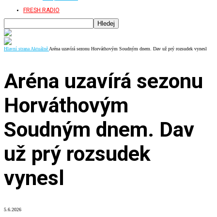
FRESH RADIO
Hlavní strana
Aktuálně
Aréna uzavírá sezonu Horváthovým Soudným dnem. Dav už prý rozsudek vynesl
Aréna uzavírá sezonu
Horváthovým
Soudným dnem. Dav
už prý rozsudek
vynesl
5.6.2026