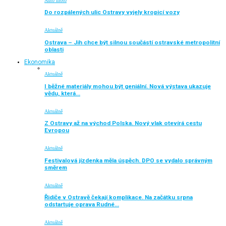
Auto moto
Do rozpálených ulic Ostravy vyjely kropicí vozy
Aktuálně
Ostrava – Jih chce být silnou součástí ostravské metropolitní
oblasti
Ekonomika
Aktuálně
I běžné materiály mohou být geniální. Nová výstava ukazuje
vědu, která…
Aktuálně
Z Ostravy až na východ Polska. Nový vlak otevírá cestu
Evropou
Aktuálně
Festivalová jízdenka měla úspěch. DPO se vydalo správným
směrem
Aktuálně
Řidiče v Ostravě čekají komplikace. Na začátku srpna
odstartuje oprava Rudné…
Aktuálně