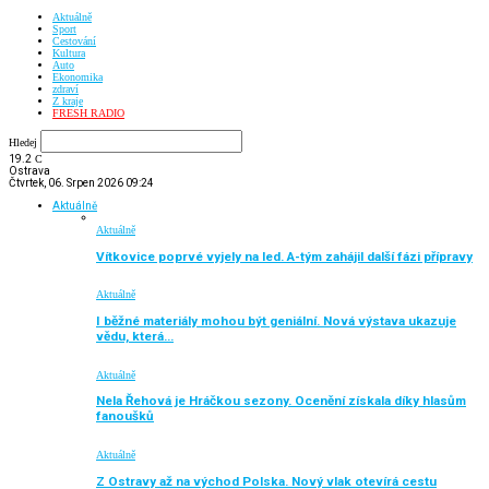
Aktuálně
Sport
Cestování
Kultura
Auto
Ekonomika
zdraví
Z kraje
FRESH RADIO
Hledej
19.2
C
Ostrava
Čtvrtek, 06. Srpen 2026 09:24
Aktuálně
Aktuálně
Vítkovice poprvé vyjely na led. A-tým zahájil další fázi přípravy
Aktuálně
I běžné materiály mohou být geniální. Nová výstava ukazuje
vědu, která…
Aktuálně
Nela Řehová je Hráčkou sezony. Ocenění získala díky hlasům
fanoušků
Aktuálně
Z Ostravy až na východ Polska. Nový vlak otevírá cestu