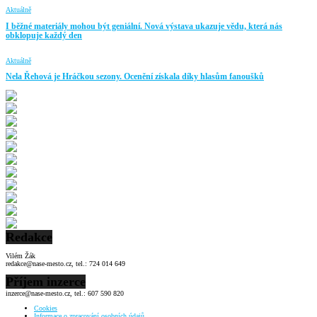
Aktuálně
I běžné materiály mohou být geniální. Nová výstava ukazuje vědu, která nás
obklopuje každý den
Aktuálně
Nela Řehová je Hráčkou sezony. Ocenění získala díky hlasům fanoušků
Redakce
Vilém Žák
redakce@nase-mesto.cz, tel.: 724 014 649
Příjem inzerce
inzerce@nase-mesto.cz, tel.: 607 590 820
Cookies
Informace o zpracování osobních údajů