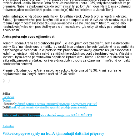
režisér Josef Janíkv Divadle Petra Bezruče začátkem února 1989, tedy dvaapadesát let po
premiéře. Naše nastudování vzniklo sedmatřicet let po tom Janíkově. Není to nijak oslňující
frekvence, ale o to důležitější posloupnost to je,“ říká ředitel divadla Jakub Tichý.
Velmi silně podle něj působí autentický Horváthův výrok: „Nepíši proti a nepíši nikdy pro.
Existují jenom dvě věci, proti kterým píši, a to je hloupost a lež. A dvě, za něž se stavím, a to je
rozum a upřímnost.“ Přestože
Soudný den
nepatří k často uváděným titulům, každé jeho
nastudování v českém prostředí vyvolalo silnou odezvu: „Jako by už tehdy psal o dnešní
společnosti“.
Aréna potvrzuje svou výjimečnost
Komorní scéna Aréna se dlouhodobě profiluje jako „prémiová značka“ tuzemské divadelní
scény. Sází na náročnou dramatiku, autorské interpretace a herectví založené na autenticitě a
psychologické přesnosti. Také proto se zde pravidelně setkávají výrazné režijní osobnosti s
jedním z nejstabilnějších a nejvýraznějších hereckých souborů v českém divadle. V českém
kontextu bývá Aréna přirovnávána například k pražskému Divadlu Komedie či Divadlu Na
zábradlí, zároveň si však uchovává svůj osobitý rukopis založený na mimořádně kompaktním
souborovém herectví.
Premiéru Soudného dne Aréna nabídne v sobotu 6. června od 18:30. První repríza je
naplánována na úterý 9. června opět od 18:30 hodin.
(nm)
Sdílet
Facebook
Twitter
Předchozí
Městská policie Ostrava intenzivně podporuje bezpečnost cyklistů
Další
Baník už zná termín chystaného spuštění prodeje permanentek
Další články z této kategorie
Více článků magazínu NAŠE MĚSTO
Aktuálně
Vítkovice poprvé vyjely na led. A-tým zahájil další fázi přípravy