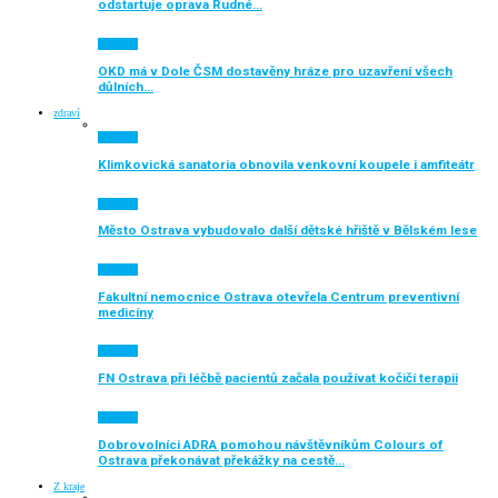
odstartuje oprava Rudné…
Aktuálně
OKD má v Dole ČSM dostavěny hráze pro uzavření všech
důlních…
zdraví
Aktuálně
Klimkovická sanatoria obnovila venkovní koupele i amfiteátr
Aktuálně
Město Ostrava vybudovalo další dětské hřiště v Bělském lese
Aktuálně
Fakultní nemocnice Ostrava otevřela Centrum preventivní
medicíny
Aktuálně
FN Ostrava při léčbě pacientů začala používat kočičí terapii
Aktuálně
Dobrovolníci ADRA pomohou návštěvníkům Colours of
Ostrava překonávat překážky na cestě…
Z kraje