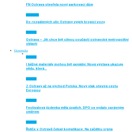
FN Ostrava otevřela nový parkovací dům
Auto moto
Do rozpálených ulic Ostravy vyjely kropicí vozy
Aktuálně
Ostrava – Jih chce být silnou součástí ostravské metropolitní
oblasti
Ekonomika
Aktuálně
I běžné materiály mohou být geniální. Nová výstava ukazuje
vědu, která…
Aktuálně
Z Ostravy až na východ Polska. Nový vlak otevírá cestu
Evropou
Aktuálně
Festivalová jízdenka měla úspěch. DPO se vydalo správným
směrem
Aktuálně
Řidiče v Ostravě čekají komplikace. Na začátku srpna