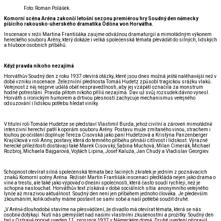
Foto: Roman Polášek.
Komorní scéna Aréna zakončí letošní sezonu premiérou hry Soudný den německy
píšícího rakousko-uherského dramatika Ödöna von Horvátha.
Inscenace v režii Martina Františáka zaujme odvážnou dramaturgií a mimořádným výkonem
hereckého souboru Arény, který dokáže i velká společenská témata převádět do silných, lidských
a hluboce osobních příběhů.
Když pravda nikoho nezajímá
Horváthův Soudný den z roku 1937 otevírá otázky, které jsou dnes možná ještě naléhavější než v
době vzniku inscenace. Železniční přednosta Tomáš Hudetz způsobí tragickou srážku vlaků.
Veřejnost z něj nejprve udělá oběť nespravedlnosti, aby jej vzápětí označila za monstrum
hodné potrestání. Pravda přitom nikoho příliš nezajímá. Dav už svůj rozsudek dávno vynesl.
Horváth s ironickým humorem a drtivou přesností zachycuje mechanismus veřejného
odsuzování i lidskou potřebu hledat viníky.
V titulní roli Tomáše Hudetze se představí Vlastimil Burda, jehož civilní a zároveň mimořádně
intenzivní herectví patří k oporám souboru Arény. Postavu muže zmítaného vinou, strachem i
touhou po očištění doplňuje Tereza Cisovská jako paní Hudetzová a Kristýna Panzenberger
Krajíčková v roli Anny, postavy, která do temného příběhu přináší citlivost i lidskost. Výrazné
herecké příležitosti dostávají také Marek Cisovský, Sabina Muchová, Milan Cimerák, Michael
Rozbroj, Michaela Bajgarová, Vojtěch Lipina, Josef Kaluža, Jan Chudý a Vladislav Georgiev.
Schopnost otevírat silná společenská témata bez laciných zkratek je jedním z poznávacích
znaků Komorní scény Aréna. Režisér Martin Františák inscenaci předkládá nejen jako drama o
vině a trestu, ale také jako výpověď o dnešní společnosti, která často soudí rychleji, než je
schopna naslouchat. Horváthův text získává v době sociálních sítía anonymního veřejného
lynče až mrazivou aktuálnost. Soudný den není jen příběhem jednoho člověka. Je především
zkoumáním, kolik odvahy máme postavit se sami sobě a naší potřebě soudit druhé.
„V Aréně dlouhodobě stavíme na přesvědčení, že divadlo má otevírat témata, která se nás
osobně dotýkají. Nutí nás přemýšlet nad našimi vlastními zkušenostmi a prožitky. Soudný den
byl v Ostravě poprvé uveden 11. prosince 1937 v Německém domě. Druhé uvedení připravil