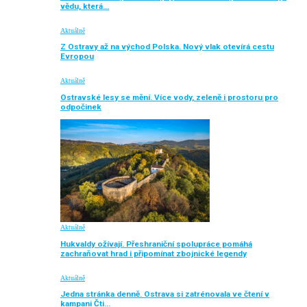
vědu, která…
Aktuálně
Z Ostravy až na východ Polska. Nový vlak otevírá cestu
Evropou
Aktuálně
Ostravské lesy se mění. Více vody, zeleně i prostoru pro
odpočinek
Aktuálně
Hukvaldy ožívají. Přeshraniční spolupráce pomáhá
zachraňovat hrad i připomínat zbojnické legendy
Aktuálně
Jedna stránka denně. Ostrava si zatrénovala ve čtení v
kampani Čti…