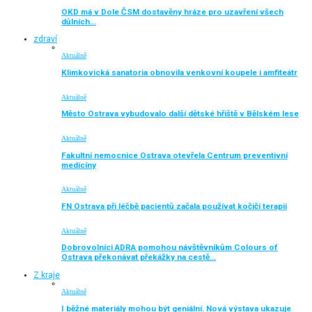
OKD má v Dole ČSM dostavěny hráze pro uzavření všech
důlních…
zdraví
Aktuálně
Klimkovická sanatoria obnovila venkovní koupele i amfiteátr
Aktuálně
Město Ostrava vybudovalo další dětské hřiště v Bělském lese
Aktuálně
Fakultní nemocnice Ostrava otevřela Centrum preventivní
medicíny
Aktuálně
FN Ostrava při léčbě pacientů začala používat kočičí terapii
Aktuálně
Dobrovolníci ADRA pomohou návštěvníkům Colours of
Ostrava překonávat překážky na cestě…
Z kraje
Aktuálně
I běžné materiály mohou být geniální. Nová výstava ukazuje