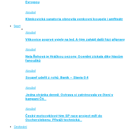
Evropou
Aktuálně
Klimkovická sanatoria obnovila venkovní koupele i amfiteátr
Sport
Aktuálně
Vítkovice poprvé vyjely na led. A-tým zahájil další fázi přípravy
Aktuálně
Nela Řehová je Hráčkou sezony. Ocenění získala díky hlasům
fanoušků
Aktuálně
Soupeř udeřil z rohů: Baník – Slavia 0:4
Aktuálně
Jedna stránka denně. Ostrava si zatrénovala ve čtení v
kampani Čti…
Aktuálně
Český motocyklový tým SP race project míří do
Oscherslebenu. Přiváží technická…
Cestování