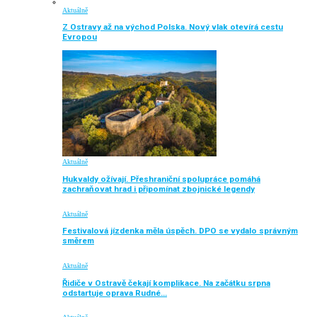
Aktuálně
Z Ostravy až na východ Polska. Nový vlak otevírá cestu
Evropou
Aktuálně
Hukvaldy ožívají. Přeshraniční spolupráce pomáhá
zachraňovat hrad i připomínat zbojnické legendy
Aktuálně
Festivalová jízdenka měla úspěch. DPO se vydalo správným
směrem
Aktuálně
Řidiče v Ostravě čekají komplikace. Na začátku srpna
odstartuje oprava Rudné…