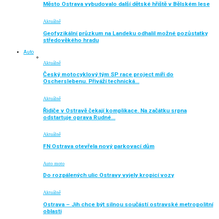
Město Ostrava vybudovalo další dětské hřiště v Bělském lese
Aktuálně
Geofyzikální průzkum na Landeku odhalil možné pozůstatky
středověkého hradu
Auto
Aktuálně
Český motocyklový tým SP race project míří do
Oscherslebenu. Přiváží technická…
Aktuálně
Řidiče v Ostravě čekají komplikace. Na začátku srpna
odstartuje oprava Rudné…
Aktuálně
FN Ostrava otevřela nový parkovací dům
Auto moto
Do rozpálených ulic Ostravy vyjely kropicí vozy
Aktuálně
Ostrava – Jih chce být silnou součástí ostravské metropolitní
oblasti