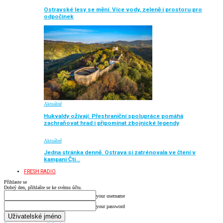
Ostravské lesy se mění. Více vody, zeleně i prostoru pro
odpočinek
Aktuálně
Hukvaldy ožívají. Přeshraniční spolupráce pomáhá
zachraňovat hrad i připomínat zbojnické legendy
Aktuálně
Jedna stránka denně. Ostrava si zatrénovala ve čtení v
kampani Čti…
FRESH RADIO
Přihlaste se
Dobrý den, přihlašte se ke svému účtu.
your username
your password