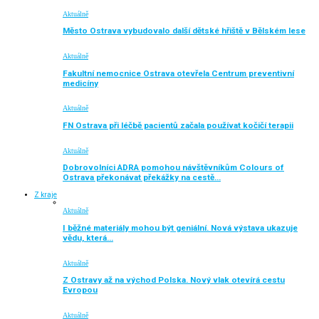
Aktuálně
Město Ostrava vybudovalo další dětské hřiště v Bělském lese
Aktuálně
Fakultní nemocnice Ostrava otevřela Centrum preventivní
medicíny
Aktuálně
FN Ostrava při léčbě pacientů začala používat kočičí terapii
Aktuálně
Dobrovolníci ADRA pomohou návštěvníkům Colours of
Ostrava překonávat překážky na cestě…
Z kraje
Aktuálně
I běžné materiály mohou být geniální. Nová výstava ukazuje
vědu, která…
Aktuálně
Z Ostravy až na východ Polska. Nový vlak otevírá cestu
Evropou
Aktuálně