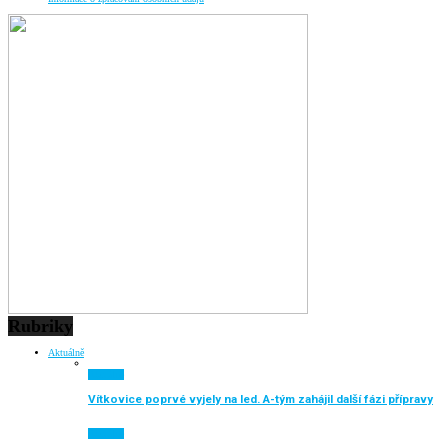
Rubriky
Aktuálně
Aktuálně
Vítkovice poprvé vyjely na led. A-tým zahájil další fázi přípravy
Aktuálně