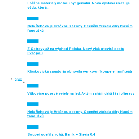
I běžné materiály mohou být geniální. Nová výstava ukazuje
vědu, která…
Aktuálně
Nela Řehová je Hráčkou sezony. Ocenění získala díky hlasům
fanoušků
Aktuálně
Z Ostravy až na východ Polska. Nový vlak otevírá cestu
Evropou
Aktuálně
Klimkovická sanatoria obnovila venkovní koupele i amfiteátr
Sport
Aktuálně
Vítkovice poprvé vyjely na led. A-tým zahájil další fázi přípravy
Aktuálně
Nela Řehová je Hráčkou sezony. Ocenění získala díky hlasům
fanoušků
Aktuálně
Soupeř udeřil z rohů: Baník – Slavia 0:4