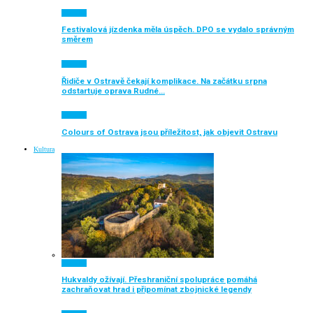
Aktuálně
Festivalová jízdenka měla úspěch. DPO se vydalo správným
směrem
Aktuálně
Řidiče v Ostravě čekají komplikace. Na začátku srpna
odstartuje oprava Rudné…
Aktuálně
Colours of Ostrava jsou příležitost, jak objevit Ostravu
Kultura
Aktuálně
Hukvaldy ožívají. Přeshraniční spolupráce pomáhá
zachraňovat hrad i připomínat zbojnické legendy