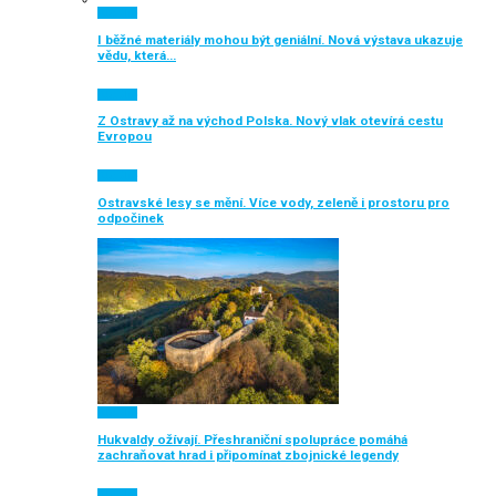
Aktuálně
I běžné materiály mohou být geniální. Nová výstava ukazuje
vědu, která…
Aktuálně
Z Ostravy až na východ Polska. Nový vlak otevírá cestu
Evropou
Aktuálně
Ostravské lesy se mění. Více vody, zeleně i prostoru pro
odpočinek
Aktuálně
Hukvaldy ožívají. Přeshraniční spolupráce pomáhá
zachraňovat hrad i připomínat zbojnické legendy
Aktuálně