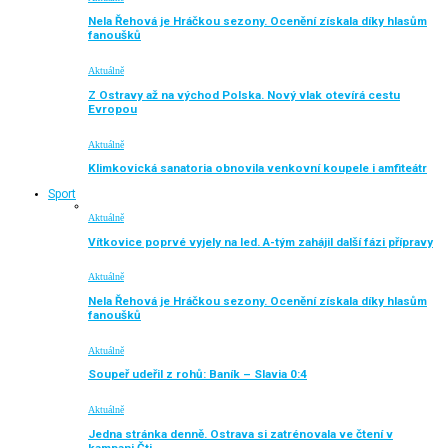
Nela Řehová je Hráčkou sezony. Ocenění získala díky hlasům
fanoušků
Aktuálně
Z Ostravy až na východ Polska. Nový vlak otevírá cestu
Evropou
Aktuálně
Klimkovická sanatoria obnovila venkovní koupele i amfiteátr
Sport
Aktuálně
Vítkovice poprvé vyjely na led. A-tým zahájil další fázi přípravy
Aktuálně
Nela Řehová je Hráčkou sezony. Ocenění získala díky hlasům
fanoušků
Aktuálně
Soupeř udeřil z rohů: Baník – Slavia 0:4
Aktuálně
Jedna stránka denně. Ostrava si zatrénovala ve čtení v
kampani Čti…