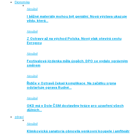
Ekonomika
Aktuálně
I běžné materiály mohou být geniální. Nová výstava ukazuje
vědu, která…
Aktuálně
Z Ostravy až na východ Polska. Nový vlak otevírá cestu
Evropou
Aktuálně
Festivalová jízdenka měla úspěch. DPO se vydalo správným
směrem
Aktuálně
Řidiče v Ostravě čekají komplikace. Na začátku srpna
odstartuje oprava Rudné…
Aktuálně
OKD má v Dole ČSM dostavěny hráze pro uzavření všech
důlních…
zdraví
Aktuálně
Klimkovická sanatoria obnovila venkovní koupele i amfiteátr