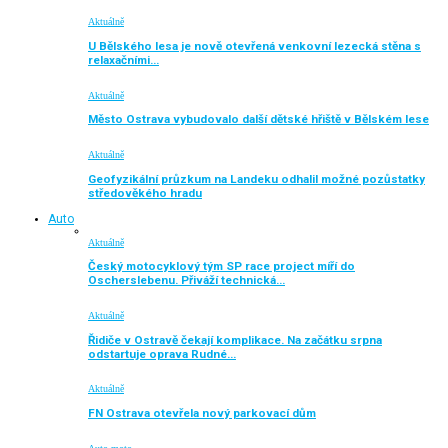
Aktuálně
U Bělského lesa je nově otevřená venkovní lezecká stěna s
relaxačními…
Aktuálně
Město Ostrava vybudovalo další dětské hřiště v Bělském lese
Aktuálně
Geofyzikální průzkum na Landeku odhalil možné pozůstatky
středověkého hradu
Auto
Aktuálně
Český motocyklový tým SP race project míří do
Oscherslebenu. Přiváží technická…
Aktuálně
Řidiče v Ostravě čekají komplikace. Na začátku srpna
odstartuje oprava Rudné…
Aktuálně
FN Ostrava otevřela nový parkovací dům