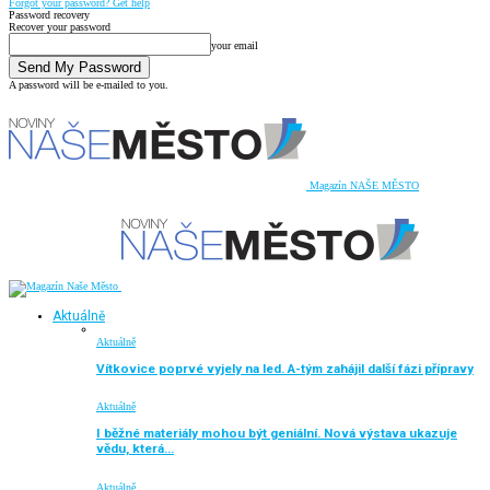
Forgot your password? Get help
Password recovery
Recover your password
your email
A password will be e-mailed to you.
Magazín NAŠE MĚSTO
Aktuálně
Aktuálně
Vítkovice poprvé vyjely na led. A-tým zahájil další fázi přípravy
Aktuálně
I běžné materiály mohou být geniální. Nová výstava ukazuje
vědu, která…
Aktuálně