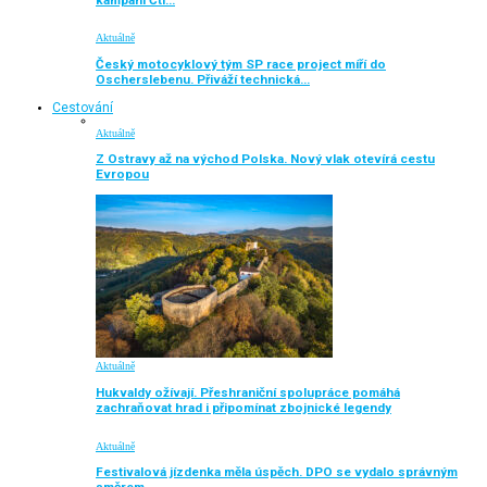
Aktuálně
Český motocyklový tým SP race project míří do
Oscherslebenu. Přiváží technická…
Cestování
Aktuálně
Z Ostravy až na východ Polska. Nový vlak otevírá cestu
Evropou
Aktuálně
Hukvaldy ožívají. Přeshraniční spolupráce pomáhá
zachraňovat hrad i připomínat zbojnické legendy
Aktuálně
Festivalová jízdenka měla úspěch. DPO se vydalo správným