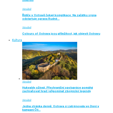
směrem
Aktuálně
Řidiče v Ostravě čekají komplikace. Na začátku srpna
odstartuje oprava Rudné…
Aktuálně
Colours of Ostrava jsou příležitost, jak objevit Ostravu
Kultura
Aktuálně
Hukvaldy ožívají. Přeshraniční spolupráce pomáhá
zachraňovat hrad i připomínat zbojnické legendy
Aktuálně
Jedna stránka denně. Ostrava si zatrénovala ve čtení v
kampani Čti…