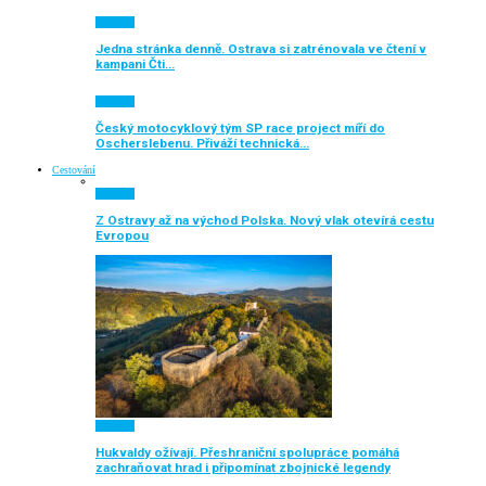
Aktuálně
Jedna stránka denně. Ostrava si zatrénovala ve čtení v
kampani Čti…
Aktuálně
Český motocyklový tým SP race project míří do
Oscherslebenu. Přiváží technická…
Cestování
Aktuálně
Z Ostravy až na východ Polska. Nový vlak otevírá cestu
Evropou
Aktuálně
Hukvaldy ožívají. Přeshraniční spolupráce pomáhá
zachraňovat hrad i připomínat zbojnické legendy