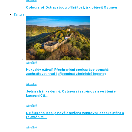
Aktuálně
Colours of Ostrava jsou příležitost, jak objevit Ostravu
Kultura
Aktuálně
Hukvaldy ožívají. Přeshraniční spolupráce pomáhá
zachraňovat hrad i připomínat zbojnické legendy
Aktuálně
Jedna stránka denně. Ostrava si zatrénovala ve čtení v
kampani Čti…
Aktuálně
U Bělského lesa je nově otevřená venkovní lezecká stěna s
relaxačními…
Aktuálně