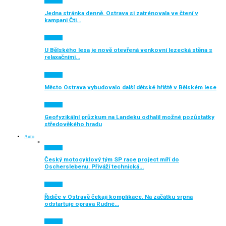
Aktuálně
Jedna stránka denně. Ostrava si zatrénovala ve čtení v
kampani Čti…
Aktuálně
U Bělského lesa je nově otevřená venkovní lezecká stěna s
relaxačními…
Aktuálně
Město Ostrava vybudovalo další dětské hřiště v Bělském lese
Aktuálně
Geofyzikální průzkum na Landeku odhalil možné pozůstatky
středověkého hradu
Auto
Aktuálně
Český motocyklový tým SP race project míří do
Oscherslebenu. Přiváží technická…
Aktuálně
Řidiče v Ostravě čekají komplikace. Na začátku srpna
odstartuje oprava Rudné…
Aktuálně