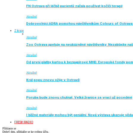
FN Ostrava při léčbě pacientů začala používat kočičí terapii
Aktuálně
Dobrovolníci ADRA pomohou návštěvníkům Colours of Ostrava 
Z kraje
Aktuálně
Zoo Ostrava apeluje na neukázněné návštěvníky: Nezabíjejte naše
Aktuálně
Od první platby kartou k bezpapírové MHD. Evropské fondy po
Aktuálně
Král popu znovu ožije v Ostravě
Aktuálně
Poruba bude znovu chutnat. Velká žranice se vrací už posedmé
Aktuálně
I běžné materiály mohou být geniální. Nová výstava ukazuje vědu
FRESH RADIO
Přihlaste se
Dobrý den, přihlašte se ke svému účtu.