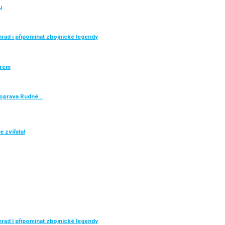
u
rad i připomínat zbojnické legendy
ěrem
e oprava Rudné…
 zvířata!
rad i připomínat zbojnické legendy