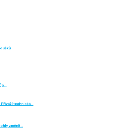
noušků
Čti…
 Přiváží technická…
mohly změnit…