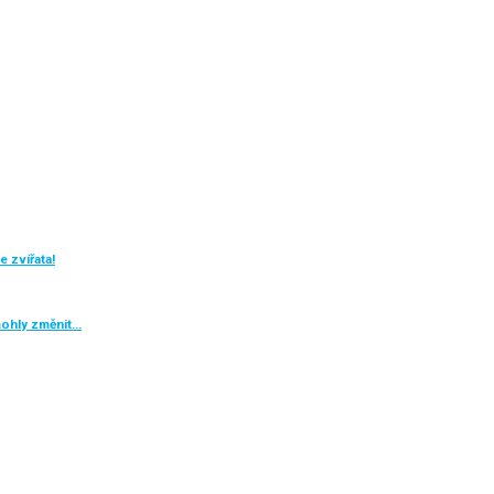
 zvířata!
mohly změnit…