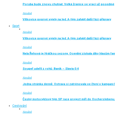
Poruba bude znovu chutnat. Velká žranice se vrací už posedmé
Aktuálně
Vítkovice poprvé vyjely na led. A-tým zahájil další fázi přípravy
Sport
Aktuálně
Vítkovice poprvé vyjely na led. A-tým zahájil další fázi přípravy
Aktuálně
Nela Řehová je Hráčkou sezony. Ocenění získala díky hlasům fa
Aktuálně
Soupeř udeřil z rohů: Baník – Slavia 0:4
Aktuálně
Jedna stránka denně. Ostrava si zatrénovala ve čtení v kampani 
Aktuálně
Český motocyklový tým SP race project míří do Oscherslebenu.
Cestování
Aktuálně