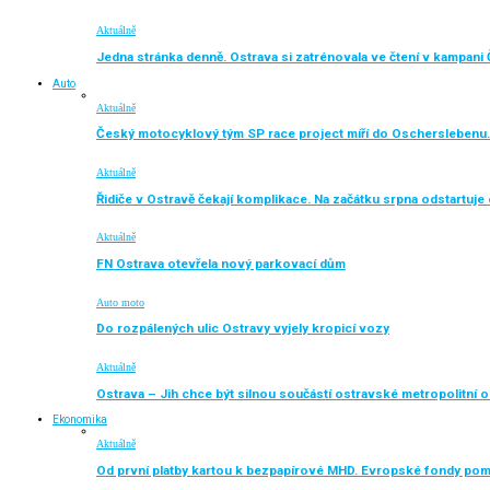
Aktuálně
Jedna stránka denně. Ostrava si zatrénovala ve čtení v kampani 
Auto
Aktuálně
Český motocyklový tým SP race project míří do Oscherslebenu.
Aktuálně
Řidiče v Ostravě čekají komplikace. Na začátku srpna odstartuj
Aktuálně
FN Ostrava otevřela nový parkovací dům
Auto moto
Do rozpálených ulic Ostravy vyjely kropicí vozy
Aktuálně
Ostrava – Jih chce být silnou součástí ostravské metropolitní o
Ekonomika
Aktuálně
Od první platby kartou k bezpapírové MHD. Evropské fondy po