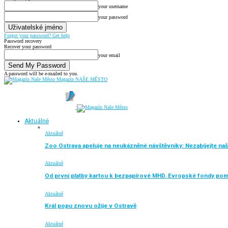
your username
your password
Forgot your password? Get help
Password recovery
Recover your password
your email
A password will be e-mailed to you.
Magazín NAŠE MĚSTO
Aktuálně
Aktuálně
Zoo Ostrava apeluje na neukázněné návštěvníky: Nezabíjejte naše
Aktuálně
Od první platby kartou k bezpapírové MHD. Evropské fondy po
Aktuálně
Král popu znovu ožije v Ostravě
Aktuálně