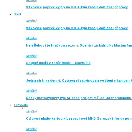
Aktuálně
Vítkovice poprvé vyjely na led. A-tým zahájil další fázi přípravy
Sport
Aktuálně
Vítkovice poprvé vyjely na led. A-tým zahájil další fázi přípravy
Aktuálně
Nela Řehová je Hráčkou sezony. Ocenění získala díky hlasům fa
Aktuálně
Soupeř udeřil z rohů: Baník – Slavia 0:4
Aktuálně
Jedna stránka denně. Ostrava si zatrénovala ve čtení v kampani 
Aktuálně
Český motocyklový tým SP race project míří do Oscherslebenu.
Cestování
Aktuálně
Od první platby kartou k bezpapírové MHD. Evropské fondy po
Aktuálně