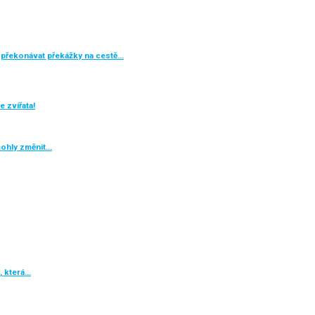
překonávat překážky na cestě…
 zvířata!
mohly změnit…
, která…