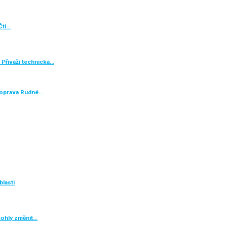
Čti…
 Přiváží technická…
e oprava Rudné…
blasti
mohly změnit…