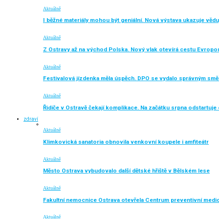
Aktuálně
I běžné materiály mohou být geniální. Nová výstava ukazuje vědu
Aktuálně
Z Ostravy až na východ Polska. Nový vlak otevírá cestu Evropo
Aktuálně
Festivalová jízdenka měla úspěch. DPO se vydalo správným sm
Aktuálně
Řidiče v Ostravě čekají komplikace. Na začátku srpna odstartuj
zdraví
Aktuálně
Klimkovická sanatoria obnovila venkovní koupele i amfiteátr
Aktuálně
Město Ostrava vybudovalo další dětské hřiště v Bělském lese
Aktuálně
Fakultní nemocnice Ostrava otevřela Centrum preventivní medi
Aktuálně