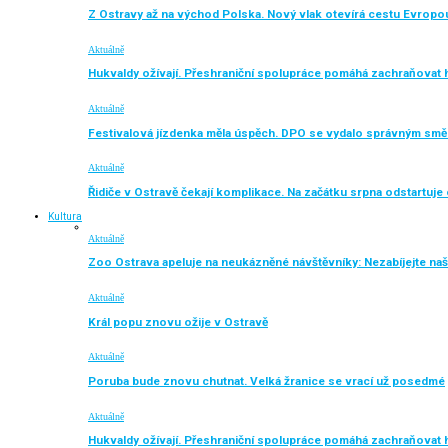
Z Ostravy až na východ Polska. Nový vlak otevírá cestu Evropo
Aktuálně
Hukvaldy ožívají. Přeshraniční spolupráce pomáhá zachraňovat h
Aktuálně
Festivalová jízdenka měla úspěch. DPO se vydalo správným sm
Aktuálně
Řidiče v Ostravě čekají komplikace. Na začátku srpna odstartuj
Kultura
Aktuálně
Zoo Ostrava apeluje na neukázněné návštěvníky: Nezabíjejte naše
Aktuálně
Král popu znovu ožije v Ostravě
Aktuálně
Poruba bude znovu chutnat. Velká žranice se vrací už posedmé
Aktuálně
Hukvaldy ožívají. Přeshraniční spolupráce pomáhá zachraňovat h