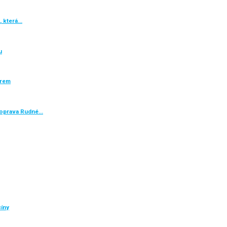
, která…
u
ěrem
e oprava Rudné…
cíny