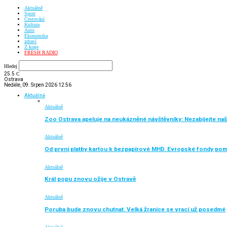
Aktuálně
Sport
Cestování
Kultura
Auto
Ekonomika
zdraví
Z kraje
FRESH RADIO
Hledej
25.5
C
Ostrava
Neděle, 09. Srpen 2026 12:56
Aktuálně
Aktuálně
Zoo Ostrava apeluje na neukázněné návštěvníky: Nezabíjejte naše
Aktuálně
Od první platby kartou k bezpapírové MHD. Evropské fondy po
Aktuálně
Král popu znovu ožije v Ostravě
Aktuálně
Poruba bude znovu chutnat. Velká žranice se vrací už posedmé