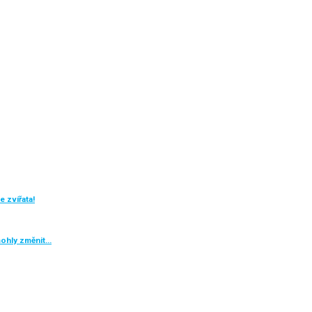
 zvířata!
mohly změnit…