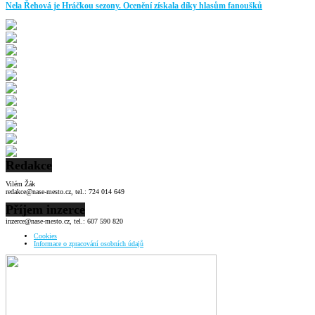
Nela Řehová je Hráčkou sezony. Ocenění získala díky hlasům fanoušků
Redakce
Vilém Žák
redakce@nase-mesto.cz, tel.: 724 014 649
Příjem inzerce
inzerce@nase-mesto.cz, tel.: 607 590 820
Cookies
Informace o zpracování osobních údajů