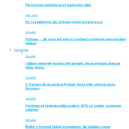
FN Ostrava otevřela nový parkovací dům
Auto moto
Do rozpálených ulic Ostravy vyjely kropicí vozy
Aktuálně
Ostrava – Jih chce být silnou součástí ostravské metropolitní
oblasti
Ekonomika
Aktuálně
I běžné materiály mohou být geniální. Nová výstava ukazuje
vědu, která…
Aktuálně
Z Ostravy až na východ Polska. Nový vlak otevírá cestu
Evropou
Aktuálně
Festivalová jízdenka měla úspěch. DPO se vydalo správným
směrem
Aktuálně
Řidiče v Ostravě čekají komplikace. Na začátku srpna