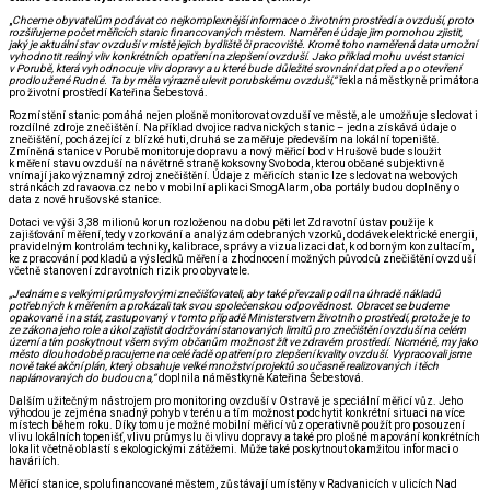
„
Chceme obyvatelům podávat co nejkomplexnější informace o životním prostředí a ovzduší, proto
rozšiřujeme počet měřicích
stanic financovaných městem. Naměřené údaje jim pomohou zjistit,
jaký je aktuální stav ovzduší v místě jejich bydliště či pracoviště.
Kromě toho naměřená data umožní
vyhodnotit reálný vliv konkrétních opatření na zlepšení ovzduší. Jako příklad mohu uvést stanici
v Porubě, která vyhodnocuje vliv dopravy a u které bude důležité srovnání dat před a po otevření
prodloužené Rudné. Ta by měla výrazně ulevit porubskému ovzduší,“
řekla náměstkyně primátora
pro životní prostředí Kateřina Šebestová.
Rozmístění stanic pomáhá nejen plošně monitorovat ovzduší ve městě, ale umožňuje sledovat i
rozdílné zdroje znečištění. Například dvojice radvanických stanic – jedna získává údaje o
znečištění, pocházející z blízké huti, druhá se zaměřuje především na lokální topeniště.
Zmíněná stanice v Porubě monitoruje dopravu a nový měřicí bod v Hrušově bude sloužit
k měření stavu ovzduší na návětrné straně koksovny Svoboda, kterou občané subjektivně
vnímají jako významný zdroj znečištění. Údaje z měřicích stanic lze sledovat na webových
stránkách zdravaova.cz nebo v mobilní aplikaci SmogAlarm, oba portály budou doplněny o
data z nové hrušovské stanice.
Dotaci ve výši 3,38 milionů korun rozloženou na dobu pěti let Zdravotní ústav použije k
zajišťování měření, tedy vzorkování a analýzám odebraných vzorků, dodávek elektrické energii,
pravidelným kontrolám techniky, kalibrace, správy a vizualizaci dat, k odborným konzultacím,
ke zpracování podkladů a výsledků měření a zhodnocení možných původců znečištění ovzduší
včetně stanovení zdravotních rizik pro obyvatele.
„Jednáme s velkými průmyslovými znečišťovateli, aby také převzali podíl na úhradě nákladů
potřebných k měřením a prokázali tak svou společenskou odpovědnost. Obracet se budeme
opakovaně i na stát, zastupovaný v tomto případě Ministerstvem životního prostředí, protože je to
ze zákona jeho role a úkol zajistit dodržování stanovaných limitů pro znečištění ovzduší na celém
území a tím poskytnout všem svým občanům možnost žít ve zdravém prostředí. Nicméně, my jako
město dlouhodobě pracujeme na celé řadě opatření pro zlepšení kvality ovzduší. Vypracovali jsme
nově také akční plán, který obsahuje velké množství projektů současně realizovaných i těch
naplánovaných do budoucna,“
doplnila náměstkyně Kateřina Šebestová.
Dalším užitečným nástrojem pro monitoring ovzduší v Ostravě je speciální měřicí vůz. Jeho
výhodou je zejména snadný pohyb v terénu a tím možnost podchytit konkrétní situaci na více
místech během roku. Díky tomu je možné mobilní měřicí vůz operativně použít pro posouzení
vlivu lokálních topenišť, vlivu průmyslu či vlivu dopravy a také pro plošné mapování konkrétních
lokalit včetně oblastí s ekologickými zátěžemi. Může také poskytnout okamžitou informaci o
haváriích.
Měřicí stanice, spolufinancované městem, zůstávají umístěny v Radvanicích v ulicích Nad