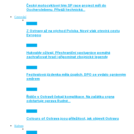
Český motocyklový tým SP race project míří do
Oscherslebenu. Přiváží technická…
Cestování
Aktuálně
Z Ostravy až na východ Polska. Nový vlak otevírá cestu
Evropou
Aktuálně
Hukvaldy ožívají. Přeshraniční spolupráce pomáhá
zachraňovat hrad i připomínat zbojnické legendy
Aktuálně
Festivalová jízdenka měla úspěch. DPO se vydalo správným
směrem
Aktuálně
Řidiče v Ostravě čekají komplikace. Na začátku srpna
odstartuje oprava Rudné…
Aktuálně
Colours of Ostrava jsou příležitost, jak objevit Ostravu
Kultura
Aktuálně