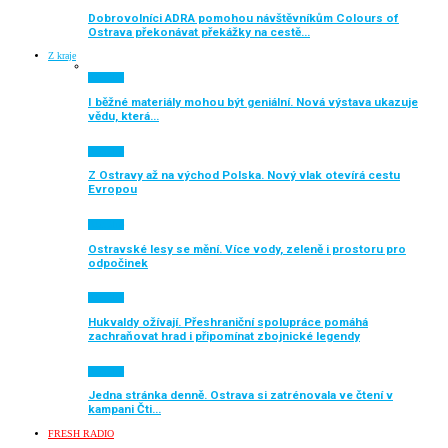
Dobrovolníci ADRA pomohou návštěvníkům Colours of
Ostrava překonávat překážky na cestě…
Z kraje
Aktuálně
I běžné materiály mohou být geniální. Nová výstava ukazuje
vědu, která…
Aktuálně
Z Ostravy až na východ Polska. Nový vlak otevírá cestu
Evropou
Aktuálně
Ostravské lesy se mění. Více vody, zeleně i prostoru pro
odpočinek
Aktuálně
Hukvaldy ožívají. Přeshraniční spolupráce pomáhá
zachraňovat hrad i připomínat zbojnické legendy
Aktuálně
Jedna stránka denně. Ostrava si zatrénovala ve čtení v
kampani Čti…
FRESH RADIO