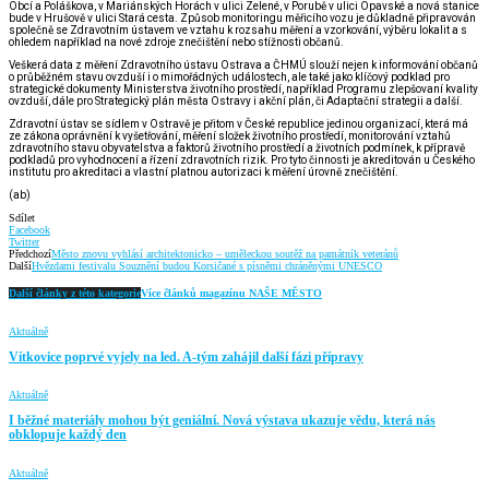
Obcí a Poláškova, v Mariánských Horách v ulici Zelené, v Porubě v ulici Opavské a nová stanice
bude v Hrušově v ulici Stará cesta. Způsob monitoringu měřicího vozu je důkladně připravován
společně se Zdravotním ústavem ve vztahu k rozsahu měření a vzorkování, výběru lokalit a s
ohledem například na nové zdroje znečištění nebo stížnosti občanů.
Veškerá data z měření Zdravotního ústavu Ostrava a ČHMÚ slouží nejen k informování občanů
o průběžném stavu ovzduší i o mimořádných událostech, ale také jako klíčový podklad pro
strategické dokumenty Ministerstva životního prostředí, například Programu zlepšovaní kvality
ovzduší, dále pro Strategický plán města Ostravy i akční plán, či
Adaptační strategii a další.
Zdravotní ústav se sídlem v Ostravě je přitom v České republice jedinou organizací, která má
ze zákona oprávnění k vyšetřování, měření složek životního prostředí, monitorování vztahů
zdravotního stavu obyvatelstva a faktorů životního prostředí a životních podmínek, k přípravě
podkladů pro vyhodnocení a řízení zdravotních rizik. Pro tyto činnosti je akreditován u Českého
institutu pro akreditaci a vlastní platnou autorizaci k měření úrovně znečištění.
(ab)
Sdílet
Facebook
Twitter
Předchozí
Město znovu vyhlásí architektonicko – uměleckou soutěž na památník veteránů
Další
Hvězdami festivalu Souznění budou Korsičané s písněmi chráněnými UNESCO
Další články z této kategorie
Více článků magazínu NAŠE MĚSTO
Aktuálně
Vítkovice poprvé vyjely na led. A-tým zahájil další fázi přípravy
Aktuálně
I běžné materiály mohou být geniální. Nová výstava ukazuje vědu, která nás
obklopuje každý den
Aktuálně