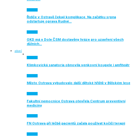
Aktuálně
Řidiče v Ostravě čekají komplikace. Na začátku srpna
odstartuje oprava Rudné…
Aktuálně
OKD má v Dole ČSM dostavěny hráze pro uzavření všech
důlních…
zdraví
Aktuálně
Klimkovická sanatoria obnovila venkovní koupele i amfiteátr
Aktuálně
Město Ostrava vybudovalo další dětské hřiště v Bělském lese
Aktuálně
Fakultní nemocnice Ostrava otevřela Centrum preventivní
medicíny
Aktuálně
FN Ostrava při léčbě pacientů začala používat kočičí terapii
Aktuálně