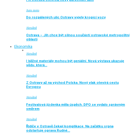
Auto moto
Do rozpálených ulic Ostravy vyjely kropicí vozy
Aktuálně
Ostrava – Jih chce být silnou součástí ostravské metropolitní
oblasti
Ekonomika
Aktuálně
I běžné materiály mohou být geniální. Nová výstava ukazuje
vědu, která…
Aktuálně
Z Ostravy až na východ Polska. Nový vlak otevírá cestu
Evropou
Aktuálně
Festivalová jízdenka měla úspěch. DPO se vydalo správným
směrem
Aktuálně
Řidiče v Ostravě čekají komplikace. Na začátku srpna
odstartuje oprava Rudné…