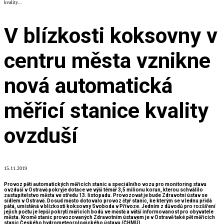
kvality...
V blízkosti koksovny v
centru města vznikne
nová automatická
měřicí stanice kvality
ovzduší
15.11.2019
Provoz pěti automatických měřicích stanic a speciálního vozu pro monitoring stavu
ovzduší v Ostravě pokryje dotace ve výši téměř 3,5 milionu korun, kterou schválilo
zastupitelstvo města ve středu 13. listopadu. Provozovat je bude Zdravotní ústav se
sídlem v Ostravě. Dosud město dotovalo provoz čtyř stanic, ke kterým se v lednu přidá
pátá, umístěná v blízkosti koksovny Svoboda v Přívoze. Jedním z důvodů pro rozšíření
jejich počtu je lepší pokrytí měřicích bodů ve městě a větší informovanost pro obyvatele
města. Kromě stanic provozovaných Zdravotním ústavem je v Ostravě také pět měřicích
stanic Českého hydrometeorologického ústavu (ČHMÚ).