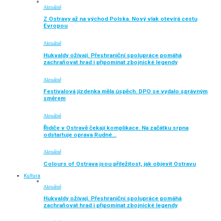
Aktuálně
Z Ostravy až na východ Polska. Nový vlak otevírá cestu
Evropou
Aktuálně
Hukvaldy ožívají. Přeshraniční spolupráce pomáhá
zachraňovat hrad i připomínat zbojnické legendy
Aktuálně
Festivalová jízdenka měla úspěch. DPO se vydalo správným
směrem
Aktuálně
Řidiče v Ostravě čekají komplikace. Na začátku srpna
odstartuje oprava Rudné…
Aktuálně
Colours of Ostrava jsou příležitost, jak objevit Ostravu
Kultura
Aktuálně
Hukvaldy ožívají. Přeshraniční spolupráce pomáhá
zachraňovat hrad i připomínat zbojnické legendy