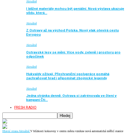
Aktuálně
I běžné materiály mohou být geniální. Nová výstava ukazuje
vědu, která…
Aktuálně
Z Ostravy až na východ Polska. Nový vlak otevírá cestu
Evropou
Aktuálně
Ostravské lesy se mění. Více vody, zeleně i prostoru pro
odpočinek
Aktuálně
Hukvaldy ožívají. Přeshraniční spolupráce pomáhá
zachraňovat hrad i připomínat zbojnické legendy
Aktuálně
Jedna stránka denně. Ostrava si zatrénovala ve čtení v
kampani Čti…
FRESH RADIO
Hlavní strana
Aktuálně
V blízkosti koksovny v centru města vznikne nová automatická měřicí stanice