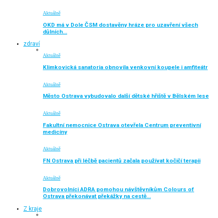
Aktuálně
OKD má v Dole ČSM dostavěny hráze pro uzavření všech
důlních…
zdraví
Aktuálně
Klimkovická sanatoria obnovila venkovní koupele i amfiteátr
Aktuálně
Město Ostrava vybudovalo další dětské hřiště v Bělském lese
Aktuálně
Fakultní nemocnice Ostrava otevřela Centrum preventivní
medicíny
Aktuálně
FN Ostrava při léčbě pacientů začala používat kočičí terapii
Aktuálně
Dobrovolníci ADRA pomohou návštěvníkům Colours of
Ostrava překonávat překážky na cestě…
Z kraje