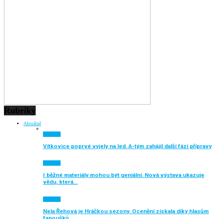
Rubriky
Aktuálně
Aktuálně
Vítkovice poprvé vyjely na led. A-tým zahájil další fázi přípravy
Aktuálně
I běžné materiály mohou být geniální. Nová výstava ukazuje
vědu, která…
Aktuálně
Nela Řehová je Hráčkou sezony. Ocenění získala díky hlasům
fanoušků