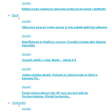
Aktuálně
Klimkovická sanatoria obnovila venkovní koupele i amfiteátr
Sport
Aktuálně
Vítkovice poprvé vyjely na led. A-tým zahájil další fázi přípravy
Aktuálně
Nela Řehová je Hráčkou sezony. Ocenění získala díky hlasům
fanoušků
Aktuálně
Soupeř udeřil z rohů: Baník – Slavia 0:4
Aktuálně
Jedna stránka denně. Ostrava si zatrénovala ve čtení v
kampani Čti…
Aktuálně
Český motocyklový tým SP race project míří do
Oscherslebenu. Přiváží technická…
Cestování
Aktuálně