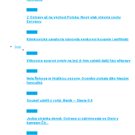
Aktuálně
Z Ostravy až na východ Polska. Nový vlak otevírá cestu
Evropou
Aktuálně
Klimkovická sanatoria obnovila venkovní koupele i amfiteátr
Sport
Aktuálně
Vítkovice poprvé vyjely na led. A-tým zahájil další fázi přípravy
Aktuálně
Nela Řehová je Hráčkou sezony. Ocenění získala díky hlasům
fanoušků
Aktuálně
Soupeř udeřil z rohů: Baník – Slavia 0:4
Aktuálně
Jedna stránka denně. Ostrava si zatrénovala ve čtení v
kampani Čti…
Aktuálně