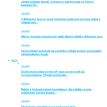
Jedna stránka denně. Ostrava si zatrénovala ve čtení v
kampani Čti…
Aktuálně
U Bělského lesa je nově otevřená venkovní lezecká stěna s
relaxačními…
Aktuálně
Město Ostrava vybudovalo další dětské hřiště v Bělském lese
Aktuálně
Geofyzikální průzkum na Landeku odhalil možné pozůstatky
středověkého hradu
Auto
Aktuálně
Český motocyklový tým SP race project míří do
Oscherslebenu. Přiváží technická…
Aktuálně
Řidiče v Ostravě čekají komplikace. Na začátku srpna
odstartuje oprava Rudné…
Aktuálně
FN Ostrava otevřela nový parkovací dům