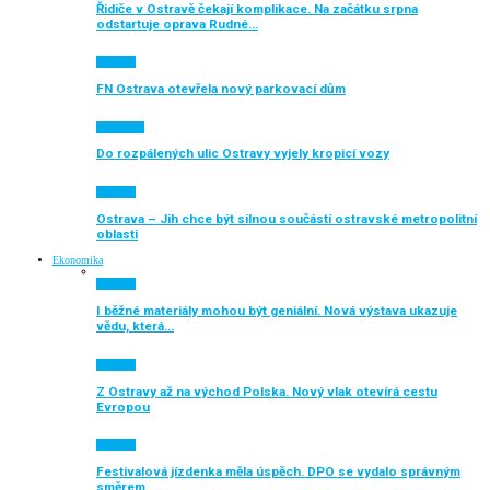
Řidiče v Ostravě čekají komplikace. Na začátku srpna
odstartuje oprava Rudné…
Aktuálně
FN Ostrava otevřela nový parkovací dům
Auto moto
Do rozpálených ulic Ostravy vyjely kropicí vozy
Aktuálně
Ostrava – Jih chce být silnou součástí ostravské metropolitní
oblasti
Ekonomika
Aktuálně
I běžné materiály mohou být geniální. Nová výstava ukazuje
vědu, která…
Aktuálně
Z Ostravy až na východ Polska. Nový vlak otevírá cestu
Evropou
Aktuálně
Festivalová jízdenka měla úspěch. DPO se vydalo správným
směrem