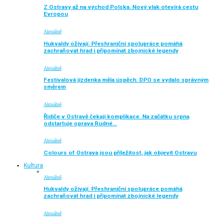
Z Ostravy až na východ Polska. Nový vlak otevírá cestu
Evropou
Aktuálně
Hukvaldy ožívají. Přeshraniční spolupráce pomáhá
zachraňovat hrad i připomínat zbojnické legendy
Aktuálně
Festivalová jízdenka měla úspěch. DPO se vydalo správným
směrem
Aktuálně
Řidiče v Ostravě čekají komplikace. Na začátku srpna
odstartuje oprava Rudné…
Aktuálně
Colours of Ostrava jsou příležitost, jak objevit Ostravu
Kultura
Aktuálně
Hukvaldy ožívají. Přeshraniční spolupráce pomáhá
zachraňovat hrad i připomínat zbojnické legendy
Aktuálně