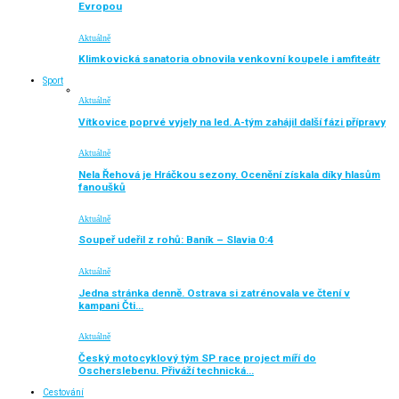
Evropou
Aktuálně
Klimkovická sanatoria obnovila venkovní koupele i amfiteátr
Sport
Aktuálně
Vítkovice poprvé vyjely na led. A-tým zahájil další fázi přípravy
Aktuálně
Nela Řehová je Hráčkou sezony. Ocenění získala díky hlasům
fanoušků
Aktuálně
Soupeř udeřil z rohů: Baník – Slavia 0:4
Aktuálně
Jedna stránka denně. Ostrava si zatrénovala ve čtení v
kampani Čti…
Aktuálně
Český motocyklový tým SP race project míří do
Oscherslebenu. Přiváží technická…
Cestování