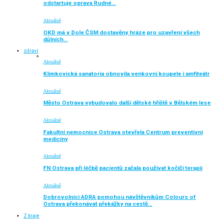
odstartuje oprava Rudné…
Aktuálně
OKD má v Dole ČSM dostavěny hráze pro uzavření všech
důlních…
zdraví
Aktuálně
Klimkovická sanatoria obnovila venkovní koupele i amfiteátr
Aktuálně
Město Ostrava vybudovalo další dětské hřiště v Bělském lese
Aktuálně
Fakultní nemocnice Ostrava otevřela Centrum preventivní
medicíny
Aktuálně
FN Ostrava při léčbě pacientů začala používat kočičí terapii
Aktuálně
Dobrovolníci ADRA pomohou návštěvníkům Colours of
Ostrava překonávat překážky na cestě…
Z kraje