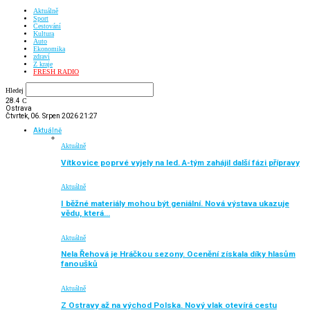
Aktuálně
Sport
Cestování
Kultura
Auto
Ekonomika
zdraví
Z kraje
FRESH RADIO
Hledej
28.4
C
Ostrava
Čtvrtek, 06. Srpen 2026 21:27
Aktuálně
Aktuálně
Vítkovice poprvé vyjely na led. A-tým zahájil další fázi přípravy
Aktuálně
I běžné materiály mohou být geniální. Nová výstava ukazuje
vědu, která…
Aktuálně
Nela Řehová je Hráčkou sezony. Ocenění získala díky hlasům
fanoušků
Aktuálně
Z Ostravy až na východ Polska. Nový vlak otevírá cestu