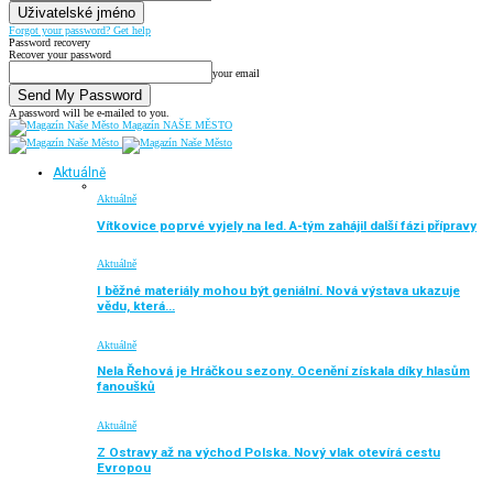
Forgot your password? Get help
Password recovery
Recover your password
your email
A password will be e-mailed to you.
Magazín NAŠE MĚSTO
Aktuálně
Aktuálně
Vítkovice poprvé vyjely na led. A-tým zahájil další fázi přípravy
Aktuálně
I běžné materiály mohou být geniální. Nová výstava ukazuje
vědu, která…
Aktuálně
Nela Řehová je Hráčkou sezony. Ocenění získala díky hlasům
fanoušků
Aktuálně
Z Ostravy až na východ Polska. Nový vlak otevírá cestu
Evropou