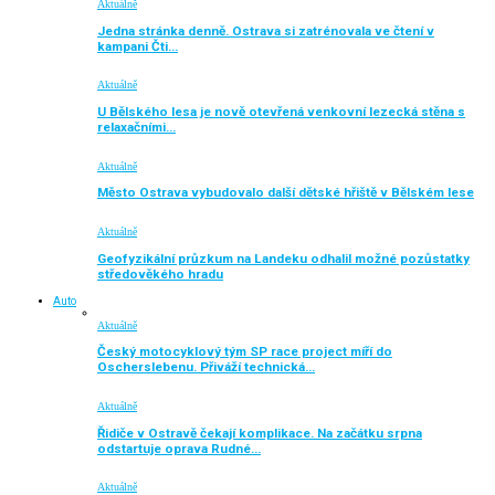
Aktuálně
Jedna stránka denně. Ostrava si zatrénovala ve čtení v
kampani Čti…
Aktuálně
U Bělského lesa je nově otevřená venkovní lezecká stěna s
relaxačními…
Aktuálně
Město Ostrava vybudovalo další dětské hřiště v Bělském lese
Aktuálně
Geofyzikální průzkum na Landeku odhalil možné pozůstatky
středověkého hradu
Auto
Aktuálně
Český motocyklový tým SP race project míří do
Oscherslebenu. Přiváží technická…
Aktuálně
Řidiče v Ostravě čekají komplikace. Na začátku srpna
odstartuje oprava Rudné…
Aktuálně