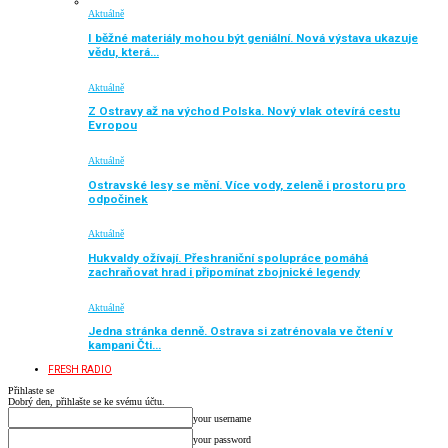
Aktuálně
I běžné materiály mohou být geniální. Nová výstava ukazuje
vědu, která…
Aktuálně
Z Ostravy až na východ Polska. Nový vlak otevírá cestu
Evropou
Aktuálně
Ostravské lesy se mění. Více vody, zeleně i prostoru pro
odpočinek
Aktuálně
Hukvaldy ožívají. Přeshraniční spolupráce pomáhá
zachraňovat hrad i připomínat zbojnické legendy
Aktuálně
Jedna stránka denně. Ostrava si zatrénovala ve čtení v
kampani Čti…
FRESH RADIO
Přihlaste se
Dobrý den, přihlašte se ke svému účtu.
your username
your password