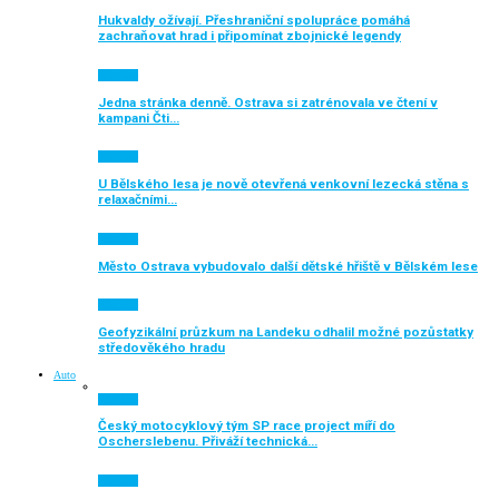
Hukvaldy ožívají. Přeshraniční spolupráce pomáhá
zachraňovat hrad i připomínat zbojnické legendy
Aktuálně
Jedna stránka denně. Ostrava si zatrénovala ve čtení v
kampani Čti…
Aktuálně
U Bělského lesa je nově otevřená venkovní lezecká stěna s
relaxačními…
Aktuálně
Město Ostrava vybudovalo další dětské hřiště v Bělském lese
Aktuálně
Geofyzikální průzkum na Landeku odhalil možné pozůstatky
středověkého hradu
Auto
Aktuálně
Český motocyklový tým SP race project míří do
Oscherslebenu. Přiváží technická…
Aktuálně