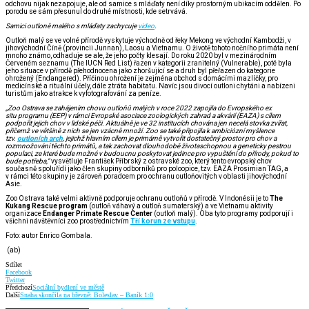
odchovu nijak nezapojuje, ale od samice s mláďaty není díky prostorným ubikacím oddělen. Po
porodu se sám přesunul do druhé místnosti, kde setrvává.
Samici outloně malého s mláďaty zachycuje
video
.
Outloň malý se ve volné přírodě vyskytuje východně od řeky Mekong ve východní Kambodži, v
jihovýchodní Číně (provincii Junnan), Laosu a Vietnamu. O životě tohoto nočního primáta není
mnoho známo, odhaduje se ale, že jeho počty klesají. Do roku 2020 byl v mezinárodním
Červeném seznamu (The IUCN Red List) řazen v kategorii zranitelný (Vulnerable), poté byla
jeho situace v přírodě přehodnocena jako zhoršující se a druh byl přeřazen do kategorie
ohrožený (Endangered). Příčinou ohrožení je zejména obchod s domácími mazlíčky, pro
medicínské a rituální účely, dále ztráta habitatu. Navíc jsou divocí outloni chytáni a nabízeni
turistům jako atrakce k vyfotografování za peníze.
„Zoo Ostrava se zahájením chovu outloňů malých v roce 2022 zapojila do Evropského ex
situ programu (EEP) v rámci Evropské asociace zoologických zahrad a akvárií (EAZA) s cílem
podpořit jejich chov v lidské péči. Aktuálně je ve 32 institucích chována jen necelá stovka zvířat,
přičemž ve většině z nich se jen vzácně množí. Zoo se také připojila k ambiciózní myšlence
tzv.
outloních arch
, jejichž hlavním cílem je primárně vytvořit dostatečný prostor pro chov a
rozmnožování těchto primátů, a tak zachovat dlouhodobě životaschopnou a geneticky pestrou
populaci, ze které bude možné v budoucnu poskytovat jedince pro vypuštění do přírody, pokud to
bude potřeba,“
vysvětluje František Příbrský z ostravské zoo, který tento evropský chov
současně spoluřídí jako člen skupiny odborníků pro poloopice, tzv. EAZA Prosimian TAG, a
v rámci této skupiny je zároveň poradcem pro ochranu outloňovitých v oblasti jihovýchodní
Asie.
Zoo Ostrava také velmi aktivně podporuje ochranu outloňů v přírodě. V Indonésii je to
The
Kukang Rescue program
(outloň váhavý a outloň sumaterský) a ve Vietnamu aktivity
organizace
Endanger Primate Rescue Center
(outloň malý). Oba tyto programy podporují i
všichni návštěvníci zoo prostřednictvím
Tří korun ze vstupu
.
Foto: autor Enrico Gombala.
(ab)
Sdílet
Facebook
Twitter
Předchozí
Sociální bydlení ve městě
Další
Snaha skončila na břevně: Boleslav – Baník 1:0