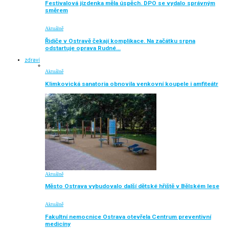
Festivalová jízdenka měla úspěch. DPO se vydalo správným
směrem
Aktuálně
Řidiče v Ostravě čekají komplikace. Na začátku srpna
odstartuje oprava Rudné…
zdraví
Aktuálně
Klimkovická sanatoria obnovila venkovní koupele i amfiteátr
Aktuálně
Město Ostrava vybudovalo další dětské hřiště v Bělském lese
Aktuálně
Fakultní nemocnice Ostrava otevřela Centrum preventivní
medicíny