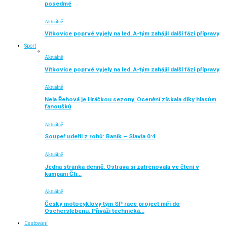
posedmé
Aktuálně
Vítkovice poprvé vyjely na led. A-tým zahájil další fázi přípravy
Sport
Aktuálně
Vítkovice poprvé vyjely na led. A-tým zahájil další fázi přípravy
Aktuálně
Nela Řehová je Hráčkou sezony. Ocenění získala díky hlasům
fanoušků
Aktuálně
Soupeř udeřil z rohů: Baník – Slavia 0:4
Aktuálně
Jedna stránka denně. Ostrava si zatrénovala ve čtení v
kampani Čti…
Aktuálně
Český motocyklový tým SP race project míří do
Oscherslebenu. Přiváží technická…
Cestování