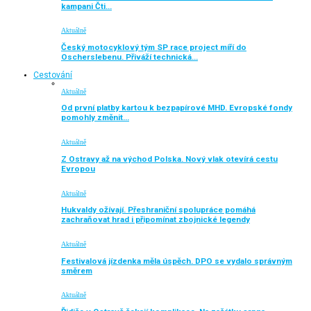
kampani Čti…
Aktuálně
Český motocyklový tým SP race project míří do
Oscherslebenu. Přiváží technická…
Cestování
Aktuálně
Od první platby kartou k bezpapírové MHD. Evropské fondy
pomohly změnit…
Aktuálně
Z Ostravy až na východ Polska. Nový vlak otevírá cestu
Evropou
Aktuálně
Hukvaldy ožívají. Přeshraniční spolupráce pomáhá
zachraňovat hrad i připomínat zbojnické legendy
Aktuálně
Festivalová jízdenka měla úspěch. DPO se vydalo správným
směrem
Aktuálně