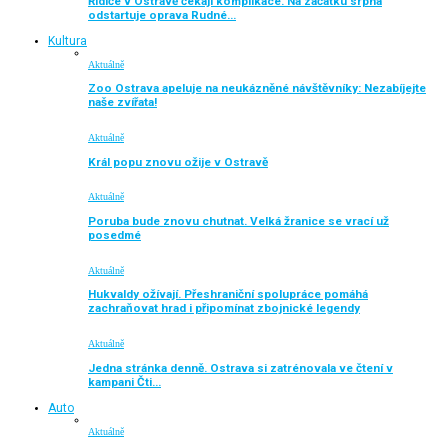
Řidiče v Ostravě čekají komplikace. Na začátku srpna
odstartuje oprava Rudné…
Kultura
Aktuálně
Zoo Ostrava apeluje na neukázněné návštěvníky: Nezabíjejte
naše zvířata!
Aktuálně
Král popu znovu ožije v Ostravě
Aktuálně
Poruba bude znovu chutnat. Velká žranice se vrací už
posedmé
Aktuálně
Hukvaldy ožívají. Přeshraniční spolupráce pomáhá
zachraňovat hrad i připomínat zbojnické legendy
Aktuálně
Jedna stránka denně. Ostrava si zatrénovala ve čtení v
kampani Čti…
Auto
Aktuálně