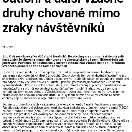
druhy chované mimo
zraky návštěvníků
21.4.2023
Zoo Ostrava chová přes 450 druhů živočichů. Ne všechny ale mohou návštěvníci vidět.
Řada z nich je chována mimo jejich zraky – v chovatelském zázemí. Některé dočasně,
jiné trvale. Patří mezi ně i outloň malý, kterého získala zoo v loňském roce. Pár tohoto
vzácného primáta se zde nedávno rozmnožil.
Hlavním úkolem moderních zoologických zahrad je přispívat k zachování biodiverzity a
záchraně nejohroženějších druhů živočichů. Zoo proto vytvářejí co nejvhodnější podmínky pro
chov těchto zvířat a udržení stabilních a geneticky variabilních záložních populací v lidské péči
pro případ, že by v přírodě došlo k prudkému poklesu početnosti, nebo dokonce k úplnému
vymizení druhu. Pokud se jedná o druh, který je extrémně vzácný či plachý, chovatelsky velmi
náročný, příp. se pro něj teprve staví expoziční zařízení, probíhá jeho chov v zázemí, kam
nemají návštěvníci zoo přístup. V Zoologické zahradě a botanickém parku Ostrava je mimo
zraky veřejnosti chována celá řada druhů a i díky tomu se zde daří velmi vzácné až raritní
odchovy nejen v rámci České republiky, ale také na evropské úrovni.
Jedním z druhů chovaných v zázemí ostravské zoo je i
outloň malý
(
Nycticebus pygmaeus
).
Pár této vzácné asijské poloopice s noční aktivitou získala zoo v loňském roce – samici (*2021)
ze Zoo Lipsko a samce (*2020) ze Zoo Jihlava. „Outloni mají k dispozici dva vnitřní
chovatelské prostory a venkovní výběh. Nejdříve od sebe byli oba jedinci odděleni a
seznamovali se přes kontaktní mřížku. Spojení proběhlo bez komplikací a záhy došlo i na
páření. Dne 26. února 2023 samice porodila,“ popisuje zooložka Pavla Slavíčková. Chovatelé se
snažili zvířata co nejméně rušit, takže zprvu ani nevěděli, kolik mláďat se narodilo. Po pár
dnech už ale pozorovali, že samice nosí dvě mláďata a příkladně se o ně stará. Zhruba po
měsíci začala jedno po druhém odkládat a po určitou dobu nechávat samotné. Samec se do