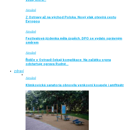
Aktuálně
Z Ostravy až na východ Polska. Nový vlak otevírá cestu
Evropou
Aktuálně
Festivalová jízdenka měla úspěch. DPO se vydalo správným
směrem
Aktuálně
Řidiče v Ostravě čekají komplikace. Na začátku srpna
odstartuje oprava Rudné…
zdraví
Aktuálně
Klimkovická sanatoria obnovila venkovní koupele i amfiteátr