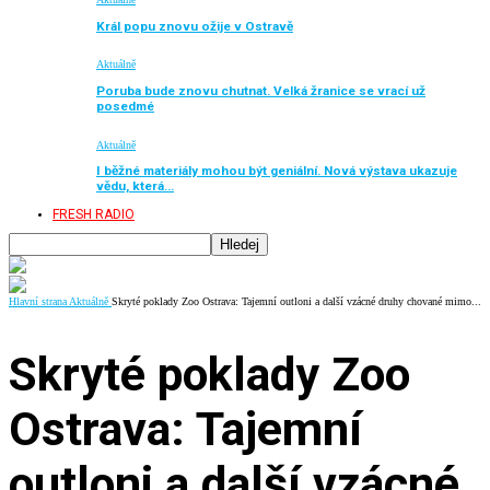
Král popu znovu ožije v Ostravě
Aktuálně
Poruba bude znovu chutnat. Velká žranice se vrací už
posedmé
Aktuálně
I běžné materiály mohou být geniální. Nová výstava ukazuje
vědu, která…
FRESH RADIO
Hlavní strana
Aktuálně
Skryté poklady Zoo Ostrava: Tajemní outloni a další vzácné druhy chované mimo...
Skryté poklady Zoo
Ostrava: Tajemní
outloni a další vzácné