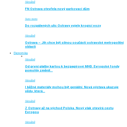
Aktuálně
FN Ostrava otevřela nový parkovací dům
Auto moto
Do rozpálených ulic Ostravy vyjely kropicí vozy
Aktuálně
Ostrava – Jih chce být silnou součástí ostravské metropolitní
oblasti
Ekonomika
Aktuálně
Od první platby kartou k bezpapírové MHD. Evropské fondy
pomohly změnit…
Aktuálně
I běžné materiály mohou být geniální. Nová výstava ukazuje
vědu, která…
Aktuálně
Z Ostravy až na východ Polska. Nový vlak otevírá cestu
Evropou
Aktuálně