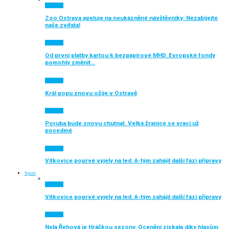
Aktuálně
Zoo Ostrava apeluje na neukázněné návštěvníky: Nezabíjejte
naše zvířata!
Aktuálně
Od první platby kartou k bezpapírové MHD. Evropské fondy
pomohly změnit…
Aktuálně
Král popu znovu ožije v Ostravě
Aktuálně
Poruba bude znovu chutnat. Velká žranice se vrací už
posedmé
Aktuálně
Vítkovice poprvé vyjely na led. A-tým zahájil další fázi přípravy
Sport
Aktuálně
Vítkovice poprvé vyjely na led. A-tým zahájil další fázi přípravy
Aktuálně
Nela Řehová je Hráčkou sezony. Ocenění získala díky hlasům