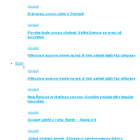
Aktuálně
Král popu znovu ožije v Ostravě
Aktuálně
Poruba bude znovu chutnat. Velká žranice se vrací už
posedmé
Aktuálně
Vítkovice poprvé vyjely na led. A-tým zahájil další fázi přípravy
Sport
Aktuálně
Vítkovice poprvé vyjely na led. A-tým zahájil další fázi přípravy
Aktuálně
Nela Řehová je Hráčkou sezony. Ocenění získala díky hlasům
fanoušků
Aktuálně
Soupeř udeřil z rohů: Baník – Slavia 0:4
Aktuálně
Jedna stránka denně. Ostrava si zatrénovala ve čtení v