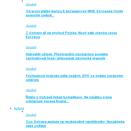
Aktuálně
Od první platby kartou k bezpapírové MHD. Evropské fondy
pomohly změnit…
Aktuálně
Z Ostravy až na východ Polska. Nový vlak otevírá cestu
Evropou
Aktuálně
Hukvaldy ožívají. Přeshraniční spolupráce pomáhá
zachraňovat hrad i připomínat zbojnické legendy
Aktuálně
Festivalová jízdenka měla úspěch. DPO se vydalo správným
směrem
Aktuálně
Řidiče v Ostravě čekají komplikace. Na začátku srpna
odstartuje oprava Rudné…
Kultura
Aktuálně
Zoo Ostrava apeluje na neukázněné návštěvníky: Nezabíjejte
naše zvířata!