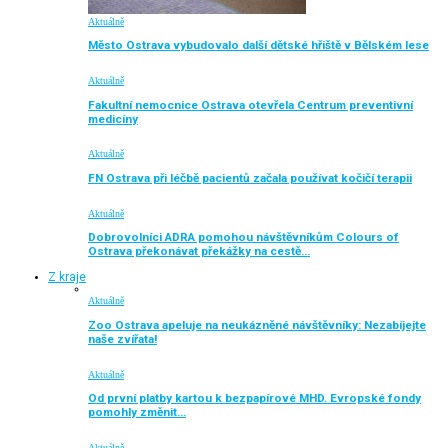
Aktuálně
Město Ostrava vybudovalo další dětské hřiště v Bělském lese
Aktuálně
Fakultní nemocnice Ostrava otevřela Centrum preventivní
medicíny
Aktuálně
FN Ostrava při léčbě pacientů začala používat kočičí terapii
Aktuálně
Dobrovolníci ADRA pomohou návštěvníkům Colours of
Ostrava překonávat překážky na cestě…
Z kraje
Aktuálně
Zoo Ostrava apeluje na neukázněné návštěvníky: Nezabíjejte
naše zvířata!
Aktuálně
Od první platby kartou k bezpapírové MHD. Evropské fondy
pomohly změnit…
Aktuálně