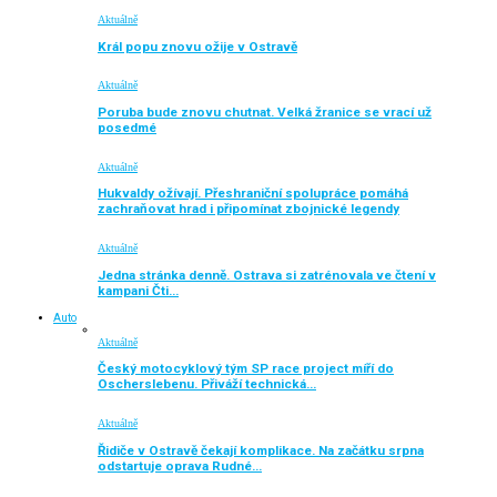
Aktuálně
Král popu znovu ožije v Ostravě
Aktuálně
Poruba bude znovu chutnat. Velká žranice se vrací už
posedmé
Aktuálně
Hukvaldy ožívají. Přeshraniční spolupráce pomáhá
zachraňovat hrad i připomínat zbojnické legendy
Aktuálně
Jedna stránka denně. Ostrava si zatrénovala ve čtení v
kampani Čti…
Auto
Aktuálně
Český motocyklový tým SP race project míří do
Oscherslebenu. Přiváží technická…
Aktuálně
Řidiče v Ostravě čekají komplikace. Na začátku srpna
odstartuje oprava Rudné…