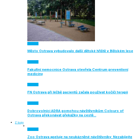
Aktuálně
Město Ostrava vybudovalo další dětské hřiště v Bělském lese
Aktuálně
Fakultní nemocnice Ostrava otevřela Centrum preventivní
medicíny
Aktuálně
FN Ostrava při léčbě pacientů začala používat kočičí terapii
Aktuálně
Dobrovolníci ADRA pomohou návštěvníkům Colours of
Ostrava překonávat překážky na cestě…
Z kraje
Aktuálně
Zoo Ostrava apeluje na neukázněné návštěvníky: Nezabíjejte