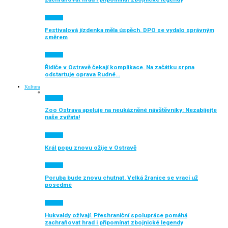
Aktuálně
Festivalová jízdenka měla úspěch. DPO se vydalo správným
směrem
Aktuálně
Řidiče v Ostravě čekají komplikace. Na začátku srpna
odstartuje oprava Rudné…
Kultura
Aktuálně
Zoo Ostrava apeluje na neukázněné návštěvníky: Nezabíjejte
naše zvířata!
Aktuálně
Král popu znovu ožije v Ostravě
Aktuálně
Poruba bude znovu chutnat. Velká žranice se vrací už
posedmé
Aktuálně
Hukvaldy ožívají. Přeshraniční spolupráce pomáhá
zachraňovat hrad i připomínat zbojnické legendy