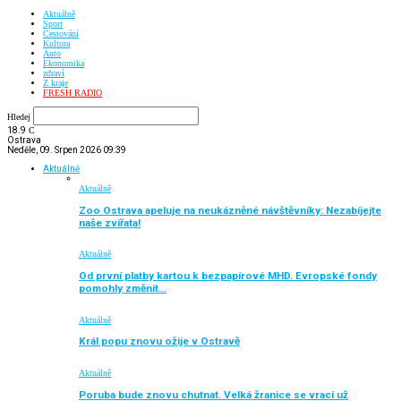
Aktuálně
Sport
Cestování
Kultura
Auto
Ekonomika
zdraví
Z kraje
FRESH RADIO
Hledej
18.9
C
Ostrava
Neděle, 09. Srpen 2026 09:39
Aktuálně
Aktuálně
Zoo Ostrava apeluje na neukázněné návštěvníky: Nezabíjejte
naše zvířata!
Aktuálně
Od první platby kartou k bezpapírové MHD. Evropské fondy
pomohly změnit…
Aktuálně
Král popu znovu ožije v Ostravě
Aktuálně
Poruba bude znovu chutnat. Velká žranice se vrací už