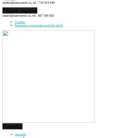
redakce@nase-mesto.cz, tel.: 724 014 649
Příjem inzerce
inzerce@nase-mesto.cz, tel.: 607 590 820
Cookies
Informace o zpracování osobních údajů
Rubriky
Aktuálně