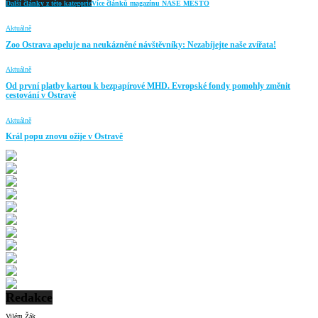
Další články z této kategorie
Více článků magazínu NAŠE MĚSTO
Aktuálně
Zoo Ostrava apeluje na neukázněné návštěvníky: Nezabíjejte naše zvířata!
Aktuálně
Od první platby kartou k bezpapírové MHD. Evropské fondy pomohly změnit
cestování v Ostravě
Aktuálně
Král popu znovu ožije v Ostravě
Redakce
Vilém Žák