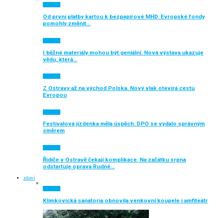
Aktuálně
Od první platby kartou k bezpapírové MHD. Evropské fondy
pomohly změnit…
Aktuálně
I běžné materiály mohou být geniální. Nová výstava ukazuje
vědu, která…
Aktuálně
Z Ostravy až na východ Polska. Nový vlak otevírá cestu
Evropou
Aktuálně
Festivalová jízdenka měla úspěch. DPO se vydalo správným
směrem
Aktuálně
Řidiče v Ostravě čekají komplikace. Na začátku srpna
odstartuje oprava Rudné…
zdraví
Aktuálně
Klimkovická sanatoria obnovila venkovní koupele i amfiteátr