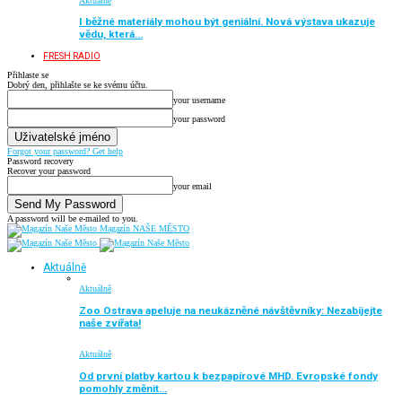
Aktuálně
I běžné materiály mohou být geniální. Nová výstava ukazuje
vědu, která…
FRESH RADIO
Přihlaste se
Dobrý den, přihlašte se ke svému účtu.
your username
your password
Forgot your password? Get help
Password recovery
Recover your password
your email
A password will be e-mailed to you.
Magazín NAŠE MĚSTO
Aktuálně
Aktuálně
Zoo Ostrava apeluje na neukázněné návštěvníky: Nezabíjejte
naše zvířata!
Aktuálně
Od první platby kartou k bezpapírové MHD. Evropské fondy
pomohly změnit…