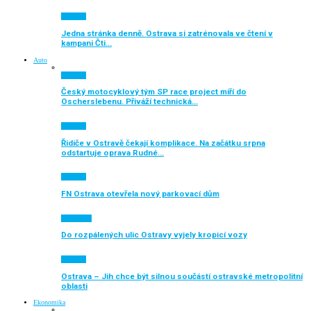
Aktuálně
Jedna stránka denně. Ostrava si zatrénovala ve čtení v
kampani Čti…
Auto
Aktuálně
Český motocyklový tým SP race project míří do
Oscherslebenu. Přiváží technická…
Aktuálně
Řidiče v Ostravě čekají komplikace. Na začátku srpna
odstartuje oprava Rudné…
Aktuálně
FN Ostrava otevřela nový parkovací dům
Auto moto
Do rozpálených ulic Ostravy vyjely kropicí vozy
Aktuálně
Ostrava – Jih chce být silnou součástí ostravské metropolitní
oblasti
Ekonomika