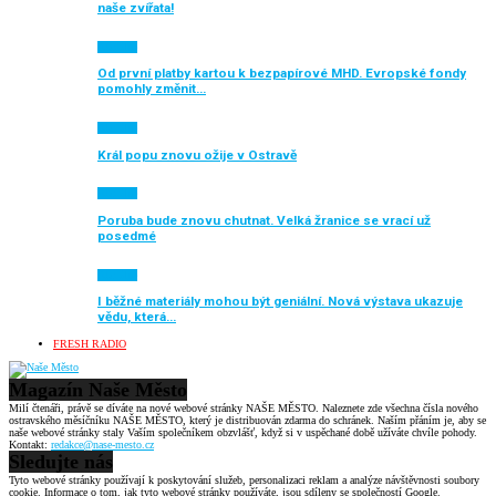
naše zvířata!
Aktuálně
Od první platby kartou k bezpapírové MHD. Evropské fondy
pomohly změnit…
Aktuálně
Král popu znovu ožije v Ostravě
Aktuálně
Poruba bude znovu chutnat. Velká žranice se vrací už
posedmé
Aktuálně
I běžné materiály mohou být geniální. Nová výstava ukazuje
vědu, která…
FRESH RADIO
Magazín Naše Město
Milí čtenáři, právě se díváte na nové webové stránky NAŠE MĚSTO. Naleznete zde všechna čísla nového
ostravského měsíčníku NAŠE MĚSTO, který je distribuován zdarma do schránek. Naším přáním je, aby se
naše webové stránky staly Vaším společníkem obzvlášť, když si v uspěchané době užíváte chvíle pohody.
Kontakt:
redakce@nase-mesto.cz
Sledujte nás
Tyto webové stránky používají k poskytování služeb, personalizaci reklam a analýze návštěvnosti soubory
cookie. Informace o tom, jak tyto webové stránky používáte, jsou sdíleny se společností Google.