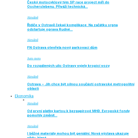
Český motocyklový tým SP race project míří do
Oscherslebenu. Přiváží technická…
Aktuálně
Řidiče v Ostravě čekají komplikace. Na začátku srpna
odstartuje oprava Rudné…
Aktuálně
FN Ostrava otevřela nový parkovací dům
Auto moto
Do rozpálených ulic Ostravy vyjely kropicí vozy
Aktuálně
Ostrava – Jih chce být silnou součástí ostravské metropolitní
oblasti
Ekonomika
Aktuálně
Od první platby kartou k bezpapírové MHD. Evropské fondy
pomohly změnit…
Aktuálně
I běžné materiály mohou být geniální. Nová výstava ukazuje
vědu, která…