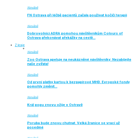
Aktuálně
FN Ostrava při léčbě pacientů začala používat kočičí terapii
Aktuálně
Dobrovolníci ADRA pomohou návštěvníkům Colours of
Ostrava překonávat překážky na cestě…
Z kraje
Aktuálně
Zoo Ostrava apeluje na neukázněné návštěvníky: Nezabíjejte
naše zvířata!
Aktuálně
Od první platby kartou k bezpapírové MHD. Evropské fondy
pomohly změnit…
Aktuálně
Král popu znovu ožije v Ostravě
Aktuálně
Poruba bude znovu chutnat. Velká žranice se vrací už
posedmé