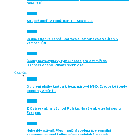
fanoušků
Aktuálně
Soupeř udeřil z rohů: Baník – Slavia 0:4
Aktuálně
Jedna stránka denně. Ostrava si zatrénovala ve čtení v
kampani Čti…
Aktuálně
Český motocyklový tým SP race project míří do
Oscherslebenu. Přiváží technická…
Cestování
Aktuálně
Od první platby kartou k bezpapírové MHD. Evropské fondy
pomohly změnit…
Aktuálně
Z Ostravy až na východ Polska. Nový vlak otevírá cestu
Evropou
Aktuálně
Hukvaldy ožívají. Přeshraniční spolupráce pomáhá
zachraňovat hrad i připomínat zbojnické legendy