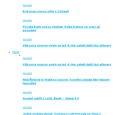
Aktuálně
Král popu znovu ožije v Ostravě
Aktuálně
Poruba bude znovu chutnat. Velká žranice se vrací už
posedmé
Aktuálně
Vítkovice poprvé vyjely na led. A-tým zahájil další fázi přípravy
Sport
Aktuálně
Vítkovice poprvé vyjely na led. A-tým zahájil další fázi přípravy
Aktuálně
Nela Řehová je Hráčkou sezony. Ocenění získala díky hlasům
fanoušků
Aktuálně
Soupeř udeřil z rohů: Baník – Slavia 0:4
Aktuálně
Jedna stránka denně. Ostrava si zatrénovala ve čtení v