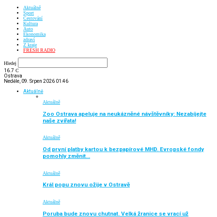
Aktuálně
Sport
Cestování
Kultura
Auto
Ekonomika
zdraví
Z kraje
FRESH RADIO
Hledej
16.7
C
Ostrava
Neděle, 09. Srpen 2026 01:46
Aktuálně
Aktuálně
Zoo Ostrava apeluje na neukázněné návštěvníky: Nezabíjejte
naše zvířata!
Aktuálně
Od první platby kartou k bezpapírové MHD. Evropské fondy
pomohly změnit…
Aktuálně
Král popu znovu ožije v Ostravě
Aktuálně
Poruba bude znovu chutnat. Velká žranice se vrací už