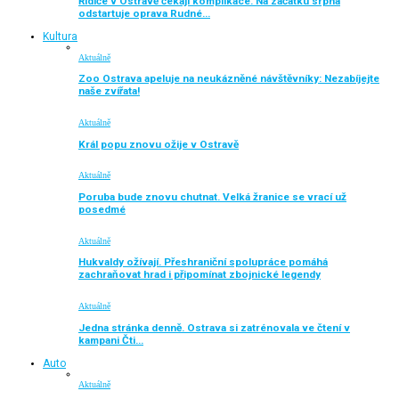
Řidiče v Ostravě čekají komplikace. Na začátku srpna
odstartuje oprava Rudné…
Kultura
Aktuálně
Zoo Ostrava apeluje na neukázněné návštěvníky: Nezabíjejte
naše zvířata!
Aktuálně
Král popu znovu ožije v Ostravě
Aktuálně
Poruba bude znovu chutnat. Velká žranice se vrací už
posedmé
Aktuálně
Hukvaldy ožívají. Přeshraniční spolupráce pomáhá
zachraňovat hrad i připomínat zbojnické legendy
Aktuálně
Jedna stránka denně. Ostrava si zatrénovala ve čtení v
kampani Čti…
Auto
Aktuálně