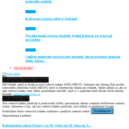
pomohly změnit…
Aktuálně
Král popu znovu ožije v Ostravě
Aktuálně
Poruba bude znovu chutnat. Velká žranice se vrací už
posedmé
Aktuálně
I běžné materiály mohou být geniální. Nová výstava ukazuje
vědu, která…
FRESH RADIO
Magazín Naše Město
Milí čtenáři, právě se díváte na nové webové stránky NAŠE MĚSTO. Naleznete zde všechna čísla nového
ostravského měsíčníku NAŠE MĚSTO, který je distribuován zdarma do schránek. Naším přáním je, aby se
naše webové stránky staly Vaším společníkem obzvlášť, když si v uspěchané době užíváte chvíle pohody.
Kontakt:
redakce@nase-mesto.cz
Sledujte nás
Tyto webové stránky používají k poskytování služeb, personalizaci reklam a analýze návštěvnosti soubory
cookie. Informace o tom, jak tyto webové stránky používáte, jsou sdíleny se společností Google.
Souhlasím
Používáním těchto webových stránek souhlasíte s použitím souborů cookie.
Doporučujeme k přečtení
Kalendárium města Ostravy na 44. týden od 28. října do 3....