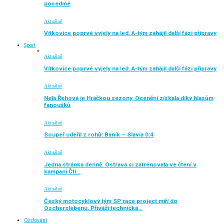
posedmé
Aktuálně
Vítkovice poprvé vyjely na led. A-tým zahájil další fázi přípravy
Sport
Aktuálně
Vítkovice poprvé vyjely na led. A-tým zahájil další fázi přípravy
Aktuálně
Nela Řehová je Hráčkou sezony. Ocenění získala díky hlasům
fanoušků
Aktuálně
Soupeř udeřil z rohů: Baník – Slavia 0:4
Aktuálně
Jedna stránka denně. Ostrava si zatrénovala ve čtení v
kampani Čti…
Aktuálně
Český motocyklový tým SP race project míří do
Oscherslebenu. Přiváží technická…
Cestování