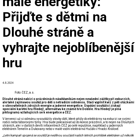
malé energetiky:
Přijďte s dětmi na
Dlouhé stráně a
vyhrajte nejoblíbenější
hru
4.8.2024
Foto: ČEZ, a.s.
Dlouhé stráně nabízí o prázdninách návštěvníkům nejen nevšední zážitky při exkurzích,
ale také zajímavou soutěž pro děti s netradiční odměnou. Stačí vyplnit kvíz z pěti otázkami
o obnovitelných zdrojích energie a jaderné energetice. Úspěšní soutěžící získají
speciální karetní hru Hledej!, alternativu ke známé hře Dobble. Hra Hledej! je plná
piktogramů vztahujících se k energetice a ČEZ.
V červenci už si odměnu vysoutěžily stovky dětí, které přišly do elektrárny na exkurzi se svými
rodiči nebo táborovými týmy. Hra bude pokračovat až do konce prázdnin, a to nejen na Dlouhých
stráních, ale i v dalších devíti infocentrech ČEZ po celé republice, například u jaderných
elektráren Temelín a Dukovany nebo v malé vodní elektrárně Hučák v Hradci Králové.
„Letní kampaň spojená se soutěží je nedílnou součástí našich letních prohlídek elektráren už několik