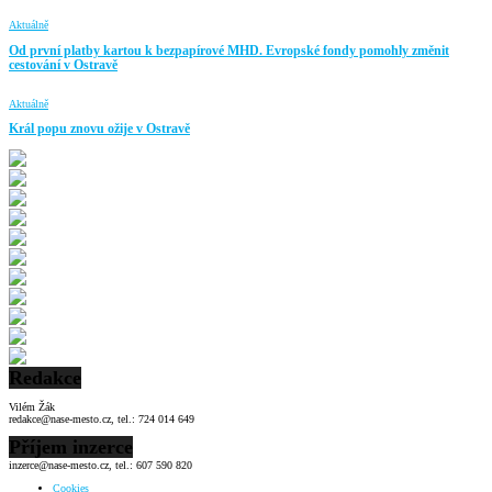
Aktuálně
Od první platby kartou k bezpapírové MHD. Evropské fondy pomohly změnit
cestování v Ostravě
Aktuálně
Král popu znovu ožije v Ostravě
Redakce
Vilém Žák
redakce@nase-mesto.cz, tel.: 724 014 649
Příjem inzerce
inzerce@nase-mesto.cz, tel.: 607 590 820
Cookies