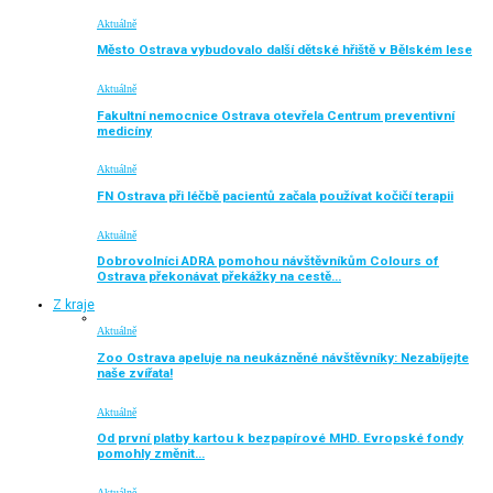
Aktuálně
Město Ostrava vybudovalo další dětské hřiště v Bělském lese
Aktuálně
Fakultní nemocnice Ostrava otevřela Centrum preventivní
medicíny
Aktuálně
FN Ostrava při léčbě pacientů začala používat kočičí terapii
Aktuálně
Dobrovolníci ADRA pomohou návštěvníkům Colours of
Ostrava překonávat překážky na cestě…
Z kraje
Aktuálně
Zoo Ostrava apeluje na neukázněné návštěvníky: Nezabíjejte
naše zvířata!
Aktuálně
Od první platby kartou k bezpapírové MHD. Evropské fondy
pomohly změnit…
Aktuálně