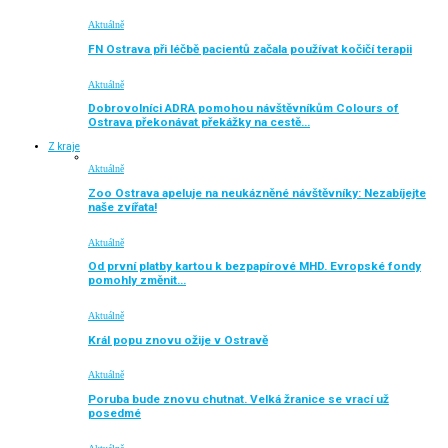
Aktuálně
FN Ostrava při léčbě pacientů začala používat kočičí terapii
Aktuálně
Dobrovolníci ADRA pomohou návštěvníkům Colours of
Ostrava překonávat překážky na cestě…
Z kraje
Aktuálně
Zoo Ostrava apeluje na neukázněné návštěvníky: Nezabíjejte
naše zvířata!
Aktuálně
Od první platby kartou k bezpapírové MHD. Evropské fondy
pomohly změnit…
Aktuálně
Král popu znovu ožije v Ostravě
Aktuálně
Poruba bude znovu chutnat. Velká žranice se vrací už
posedmé