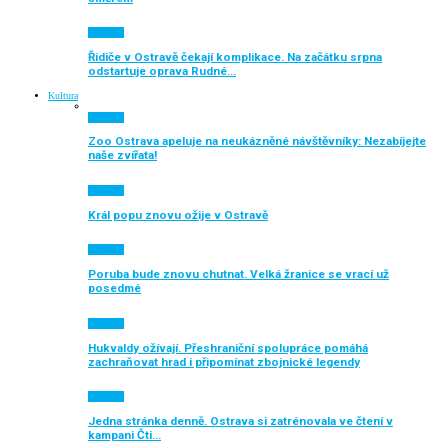
Aktuálně
Řidiče v Ostravě čekají komplikace. Na začátku srpna
odstartuje oprava Rudné…
Kultura
Aktuálně
Zoo Ostrava apeluje na neukázněné návštěvníky: Nezabíjejte
naše zvířata!
Aktuálně
Král popu znovu ožije v Ostravě
Aktuálně
Poruba bude znovu chutnat. Velká žranice se vrací už
posedmé
Aktuálně
Hukvaldy ožívají. Přeshraniční spolupráce pomáhá
zachraňovat hrad i připomínat zbojnické legendy
Aktuálně
Jedna stránka denně. Ostrava si zatrénovala ve čtení v
kampani Čti…