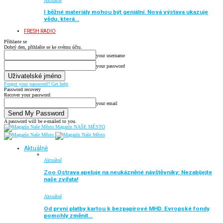
Aktuálně
I běžné materiály mohou být geniální. Nová výstava ukazuje
vědu, která…
FRESH RADIO
Přihlaste se
Dobrý den, přihlašte se ke svému účtu.
your username
your password
Forgot your password? Get help
Password recovery
Recover your password
your email
A password will be e-mailed to you.
Magazín NAŠE MĚSTO
Aktuálně
Aktuálně
Zoo Ostrava apeluje na neukázněné návštěvníky: Nezabíjejte
naše zvířata!
Aktuálně
Od první platby kartou k bezpapírové MHD. Evropské fondy
pomohly změnit…