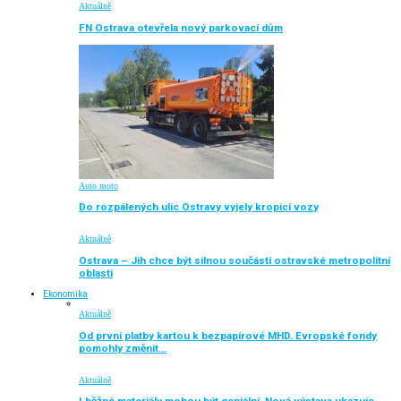
Aktuálně
FN Ostrava otevřela nový parkovací dům
Auto moto
Do rozpálených ulic Ostravy vyjely kropicí vozy
Aktuálně
Ostrava – Jih chce být silnou součástí ostravské metropolitní
oblasti
Ekonomika
Aktuálně
Od první platby kartou k bezpapírové MHD. Evropské fondy
pomohly změnit…
Aktuálně