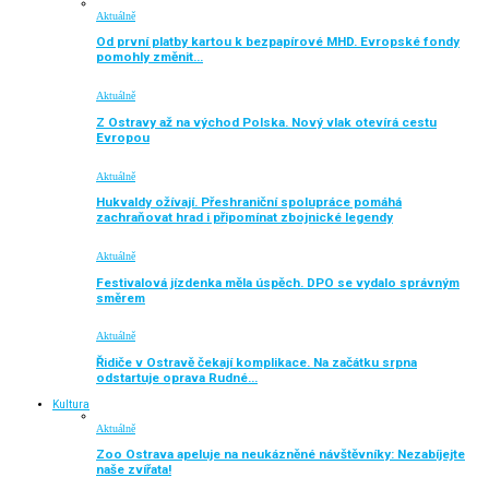
Aktuálně
Od první platby kartou k bezpapírové MHD. Evropské fondy
pomohly změnit…
Aktuálně
Z Ostravy až na východ Polska. Nový vlak otevírá cestu
Evropou
Aktuálně
Hukvaldy ožívají. Přeshraniční spolupráce pomáhá
zachraňovat hrad i připomínat zbojnické legendy
Aktuálně
Festivalová jízdenka měla úspěch. DPO se vydalo správným
směrem
Aktuálně
Řidiče v Ostravě čekají komplikace. Na začátku srpna
odstartuje oprava Rudné…
Kultura
Aktuálně
Zoo Ostrava apeluje na neukázněné návštěvníky: Nezabíjejte
naše zvířata!