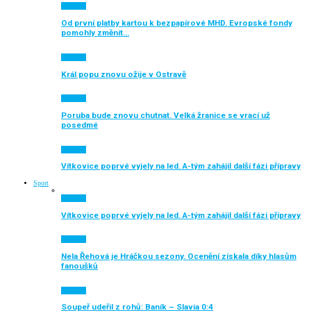
Aktuálně
Od první platby kartou k bezpapírové MHD. Evropské fondy
pomohly změnit…
Aktuálně
Král popu znovu ožije v Ostravě
Aktuálně
Poruba bude znovu chutnat. Velká žranice se vrací už
posedmé
Aktuálně
Vítkovice poprvé vyjely na led. A-tým zahájil další fázi přípravy
Sport
Aktuálně
Vítkovice poprvé vyjely na led. A-tým zahájil další fázi přípravy
Aktuálně
Nela Řehová je Hráčkou sezony. Ocenění získala díky hlasům
fanoušků
Aktuálně
Soupeř udeřil z rohů: Baník – Slavia 0:4