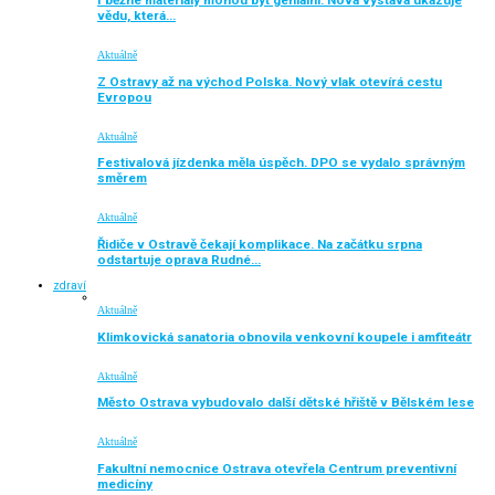
I běžné materiály mohou být geniální. Nová výstava ukazuje
vědu, která…
Aktuálně
Z Ostravy až na východ Polska. Nový vlak otevírá cestu
Evropou
Aktuálně
Festivalová jízdenka měla úspěch. DPO se vydalo správným
směrem
Aktuálně
Řidiče v Ostravě čekají komplikace. Na začátku srpna
odstartuje oprava Rudné…
zdraví
Aktuálně
Klimkovická sanatoria obnovila venkovní koupele i amfiteátr
Aktuálně
Město Ostrava vybudovalo další dětské hřiště v Bělském lese
Aktuálně
Fakultní nemocnice Ostrava otevřela Centrum preventivní
medicíny