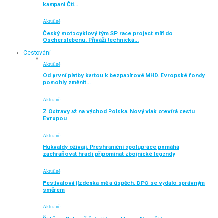
kampani Čti…
Aktuálně
Český motocyklový tým SP race project míří do
Oscherslebenu. Přiváží technická…
Cestování
Aktuálně
Od první platby kartou k bezpapírové MHD. Evropské fondy
pomohly změnit…
Aktuálně
Z Ostravy až na východ Polska. Nový vlak otevírá cestu
Evropou
Aktuálně
Hukvaldy ožívají. Přeshraniční spolupráce pomáhá
zachraňovat hrad i připomínat zbojnické legendy
Aktuálně
Festivalová jízdenka měla úspěch. DPO se vydalo správným
směrem
Aktuálně