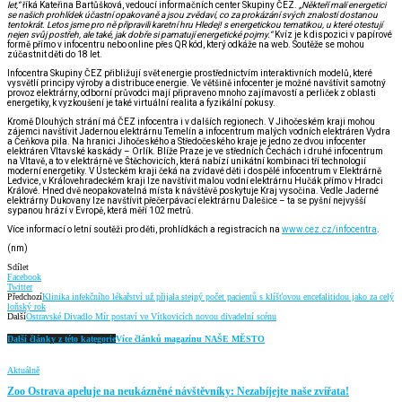
let,“
říká Kateřina Bartůšková, vedoucí informačních center Skupiny ČEZ.
„Někteří malí energetici
se našich prohlídek účastní opakovaně a jsou zvědaví, co za prokázání svých znalostí dostanou
tentokrát. Letos jsme pro ně připravili karetní hru Hledej! s energetickou tematikou, u které otestují
nejen svůj postřeh, ale také, jak dobře si pamatují energetické pojmy.“
Kvíz je k dispozici v papírové
formě přímo v infocentru nebo online přes QR kód, který odkáže na web. Soutěže se mohou
zúčastnit děti do 18 let.
Infocentra Skupiny ČEZ přibližují svět energie prostřednictvím interaktivních modelů, které
vysvětlí principy výroby a distribuce energie. Ve většině infocenter je možné navštívit samotný
provoz elektrárny, odborní průvodci mají připraveno mnoho zajímavostí a perliček z oblasti
energetiky, k vyzkoušení je také virtuální realita a fyzikální pokusy.
Kromě Dlouhých strání má ČEZ infocentra i v dalších regionech. V Jihočeském kraji mohou
zájemci navštívit Jadernou elektrárnu Temelín a infocentrum malých vodních elektráren Vydra
a Čeňkova pila. Na hranici Jihočeského a Středočeského kraje je jedno ze dvou infocenter
elektráren Vltavské kaskády – Orlík. Blíže Praze je ve středních Čechách i druhé infocentrum
na Vltavě, a to v elektrárně ve Štěchovicích, která nabízí unikátní kombinaci tří technologií
moderní energetiky. V Ústeckém kraji čeká na zvídavé děti i dospělé infocentrum v Elektrárně
Ledvice, v Královehradeckém kraji lze navštívit malou vodní elektrárnu Hučák přímo v Hradci
Králové. Hned dvě neopakovatelná místa k návštěvě poskytuje Kraj vysočina. Vedle Jaderné
elektrárny Dukovany lze navštívit přečerpávací elektrárnu Dalešice – ta se pyšní nejvyšší
sypanou hrází v Evropě, která měří 102 metrů.
Více informací o letní soutěži pro děti, prohlídkách a registracích na
www.cez.cz/infocentra
.
(nm)
Sdílet
Facebook
Twitter
Předchozí
Klinika infekčního lékařství už přijala stejný počet pacientů s klíšťovou encefalitidou jako za celý
loňský rok
Další
Ostravské Divadlo Mír postaví ve Vítkovicích novou divadelní scénu
Další články z této kategorie
Více článků magazínu NAŠE MĚSTO
Aktuálně
Zoo Ostrava apeluje na neukázněné návštěvníky: Nezabíjejte naše zvířata!