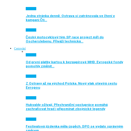
Aktuálně
Jedna stránka denně. Ostrava si zatrénovala ve čtení v
kampani Čti…
Aktuálně
Český motocyklový tým SP race project míří do
Oscherslebenu. Přiváží technická…
Cestování
Aktuálně
Od první platby kartou k bezpapírové MHD. Evropské fondy
pomohly změnit…
Aktuálně
Z Ostravy až na východ Polska. Nový vlak otevírá cestu
Evropou
Aktuálně
Hukvaldy ožívají. Přeshraniční spolupráce pomáhá
zachraňovat hrad i připomínat zbojnické legendy
Aktuálně
Festivalová jízdenka měla úspěch. DPO se vydalo správným
směrem