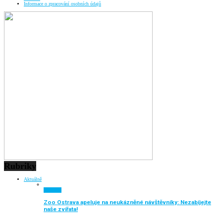
Informace o zpracování osobních údajů
Rubriky
Aktuálně
Aktuálně
Zoo Ostrava apeluje na neukázněné návštěvníky: Nezabíjejte
naše zvířata!