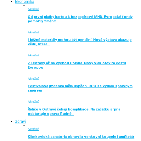
Ekonomika
Aktuálně
Od první platby kartou k bezpapírové MHD. Evropské fondy
pomohly změnit…
Aktuálně
I běžné materiály mohou být geniální. Nová výstava ukazuje
vědu, která…
Aktuálně
Z Ostravy až na východ Polska. Nový vlak otevírá cestu
Evropou
Aktuálně
Festivalová jízdenka měla úspěch. DPO se vydalo správným
směrem
Aktuálně
Řidiče v Ostravě čekají komplikace. Na začátku srpna
odstartuje oprava Rudné…
zdraví
Aktuálně
Klimkovická sanatoria obnovila venkovní koupele i amfiteátr