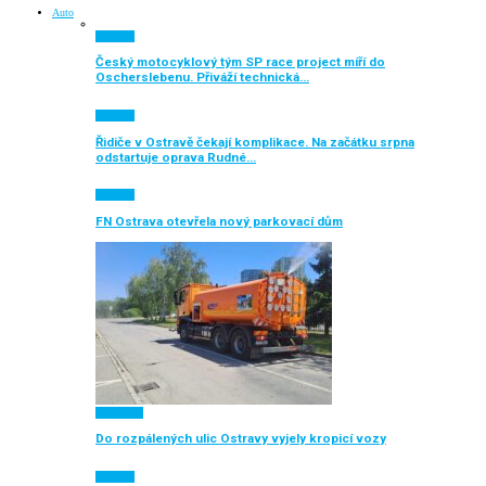
Auto
Aktuálně
Český motocyklový tým SP race project míří do
Oscherslebenu. Přiváží technická…
Aktuálně
Řidiče v Ostravě čekají komplikace. Na začátku srpna
odstartuje oprava Rudné…
Aktuálně
FN Ostrava otevřela nový parkovací dům
Auto moto
Do rozpálených ulic Ostravy vyjely kropicí vozy
Aktuálně