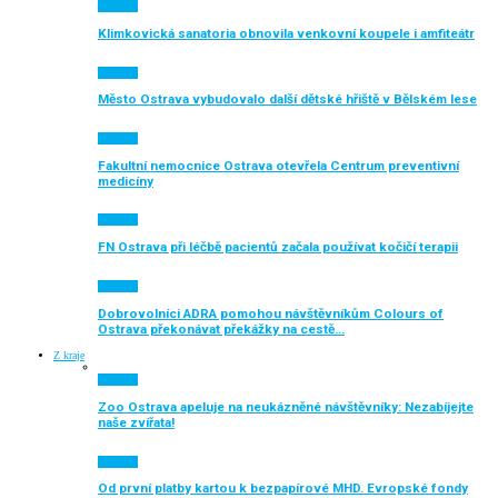
Aktuálně
Klimkovická sanatoria obnovila venkovní koupele i amfiteátr
Aktuálně
Město Ostrava vybudovalo další dětské hřiště v Bělském lese
Aktuálně
Fakultní nemocnice Ostrava otevřela Centrum preventivní
medicíny
Aktuálně
FN Ostrava při léčbě pacientů začala používat kočičí terapii
Aktuálně
Dobrovolníci ADRA pomohou návštěvníkům Colours of
Ostrava překonávat překážky na cestě…
Z kraje
Aktuálně
Zoo Ostrava apeluje na neukázněné návštěvníky: Nezabíjejte
naše zvířata!
Aktuálně
Od první platby kartou k bezpapírové MHD. Evropské fondy