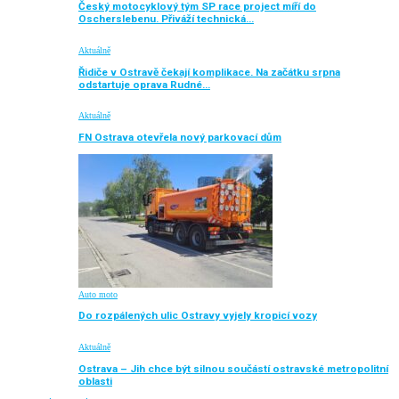
Český motocyklový tým SP race project míří do
Oscherslebenu. Přiváží technická…
Aktuálně
Řidiče v Ostravě čekají komplikace. Na začátku srpna
odstartuje oprava Rudné…
Aktuálně
FN Ostrava otevřela nový parkovací dům
Auto moto
Do rozpálených ulic Ostravy vyjely kropicí vozy
Aktuálně
Ostrava – Jih chce být silnou součástí ostravské metropolitní
oblasti