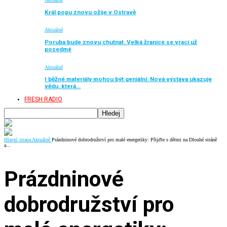
Král popu znovu ožije v Ostravě
Aktuálně
Poruba bude znovu chutnat. Velká žranice se vrací už
posedmé
Aktuálně
I běžné materiály mohou být geniální. Nová výstava ukazuje
vědu, která…
FRESH RADIO
Hlavní strana
Aktuálně
Prázdninové dobrodružství pro malé energetiky: Přijďte s dětmi na Dlouhé stráně
a...
Prázdninové
dobrodružství pro