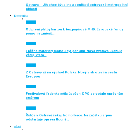
Ostrava – Jih chce být silnou součástí ostravské metropolitní
oblasti
Ekonomika
Aktuálně
Od první platby kartou k bezpapírové MHD. Evropské fondy
pomohly změnit…
Aktuálně
I běžné materiály mohou být geniální. Nová výstava ukazuje
vědu, která…
Aktuálně
Z Ostravy až na východ Polska. Nový vlak otevírá cestu
Evropou
Aktuálně
Festivalová jízdenka měla úspěch. DPO se vydalo správným
směrem
Aktuálně
Řidiče v Ostravě čekají komplikace. Na začátku srpna
odstartuje oprava Rudné…
zdraví