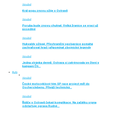
Aktuálně
Král popu znovu ožije v Ostravě
Aktuálně
Poruba bude znovu chutnat. Velká žranice se vrací už
posedmé
Aktuálně
Hukvaldy ožívají. Přeshraniční spolupráce pomáhá
zachraňovat hrad i připomínat zbojnické legendy
Aktuálně
Jedna stránka denně. Ostrava si zatrénovala ve čtení v
kampani Čti…
Auto
Aktuálně
Český motocyklový tým SP race project míří do
Oscherslebenu. Přiváží technická…
Aktuálně
Řidiče v Ostravě čekají komplikace. Na začátku srpna
odstartuje oprava Rudné…