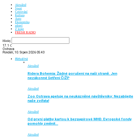
Aktuálně
Sport
Cestování
Kultura
Auto
Ekonomika
zdraví
Z kraje
FRESH RADIO
Hledej
17.1
C
Ostrava
Pondělí, 10. Srpen 2026 05:43
Aktuálně
Aktuálně
Ridera Bohemia: Žádné porušení na naší straně. Jen
nezákonné šetření ČIŽP
Aktuálně
Zoo Ostrava apeluje na neukázněné návštěvníky: Nezabíjejte
naše zvířata!
Aktuálně
Od první platby kartou k bezpapírové MHD. Evropské fondy
pomohly změnit…
Aktuálně