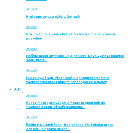
Aktuálně
Král popu znovu ožije v Ostravě
Aktuálně
Poruba bude znovu chutnat. Velká žranice se vrací už
posedmé
Aktuálně
I běžné materiály mohou být geniální. Nová výstava ukazuje
vědu, která…
Aktuálně
Hukvaldy ožívají. Přeshraniční spolupráce pomáhá
zachraňovat hrad i připomínat zbojnické legendy
Auto
Aktuálně
Český motocyklový tým SP race project míří do
Oscherslebenu. Přiváží technická…
Aktuálně
Řidiče v Ostravě čekají komplikace. Na začátku srpna
odstartuje oprava Rudné…