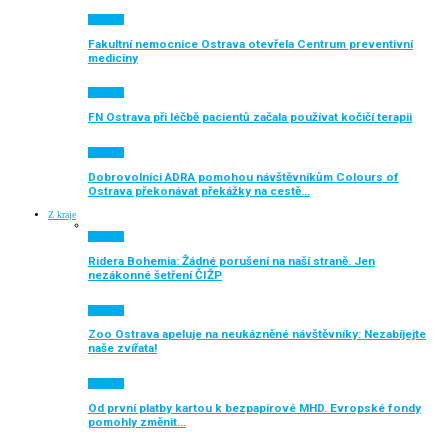
Aktuálně
Fakultní nemocnice Ostrava otevřela Centrum preventivní
medicíny
Aktuálně
FN Ostrava při léčbě pacientů začala používat kočičí terapii
Aktuálně
Dobrovolníci ADRA pomohou návštěvníkům Colours of
Ostrava překonávat překážky na cestě…
Z kraje
Aktuálně
Ridera Bohemia: Žádné porušení na naší straně. Jen
nezákonné šetření ČIŽP
Aktuálně
Zoo Ostrava apeluje na neukázněné návštěvníky: Nezabíjejte
naše zvířata!
Aktuálně
Od první platby kartou k bezpapírové MHD. Evropské fondy
pomohly změnit…