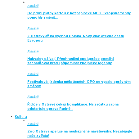
Aktuálně
Od první platby kartou k bezpapírové MHD. Evropské fondy
pomohly změnit…
Aktuálně
Z Ostravy až na východ Polska. Nový vlak otevírá cestu
Evropou
Aktuálně
Hukvaldy ožívají. Přeshraniční spolupráce pomáhá
zachraňovat hrad i připomínat zbojnické legendy
Aktuálně
Festivalová jízdenka měla úspěch. DPO se vydalo správným
směrem
Aktuálně
Řidiče v Ostravě čekají komplikace. Na začátku srpna
odstartuje oprava Rudné…
Kultura
Aktuálně
Zoo Ostrava apeluje na neukázněné návštěvníky: Nezabíjejte
naše zvířata!