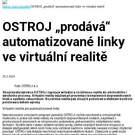
Hlavní strana
Aktuálně
OSTROJ „prodává“ automatizované linky ve virtuální realitě
OSTROJ „prodává“
automatizované linky
ve virtuální realitě
29.2.2024
Foto: OSTROJ a.s.
Strojírenský výrobce OSTROJ zapojuje virtuální a rozšířenou realitu do obchodního i
výrobního procesu. Virtuální realitu využívá při prezentaci komplexních dopravníkových
linek a systémů zákazníkům. Rozšířená realita pak slouží k pohotové a efektivní kontrole
polotovarů během výroby.
Virtuální realita pro automatizované linky
Specializovaný simulační program pomáhá OSTROJi rychle navrhovat a simulovat tok
materiálu či práce lidí nebo robotů na složitých dopravníkových linkách, například v
průmyslových provozech ve strojírenství, automotive, potravinářství, nábytkářství nebo
farmacii. Systém bere v potaz veškeré výrobní prvky, včetně složitých továrních dispozic a
dokáže předpovědět, které části linky jsou vytížené nadmíru, nebo kde naopak vznikají zbytečné
prostoje. OSTROJ tak dokáže navrhnout maximálně efektivní řešení. Zákazník si poté může
takový návrh prohlédnout interaktivně ve virtuální realitě, která mu poskytuje náhled