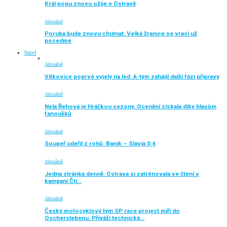
Král popu znovu ožije v Ostravě
Aktuálně
Poruba bude znovu chutnat. Velká žranice se vrací už
posedmé
Sport
Aktuálně
Vítkovice poprvé vyjely na led. A-tým zahájil další fázi přípravy
Aktuálně
Nela Řehová je Hráčkou sezony. Ocenění získala díky hlasům
fanoušků
Aktuálně
Soupeř udeřil z rohů: Baník – Slavia 0:4
Aktuálně
Jedna stránka denně. Ostrava si zatrénovala ve čtení v
kampani Čti…
Aktuálně
Český motocyklový tým SP race project míří do
Oscherslebenu. Přiváží technická…