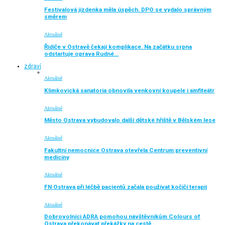
Festivalová jízdenka měla úspěch. DPO se vydalo správným
směrem
Aktuálně
Řidiče v Ostravě čekají komplikace. Na začátku srpna
odstartuje oprava Rudné…
zdraví
Aktuálně
Klimkovická sanatoria obnovila venkovní koupele i amfiteátr
Aktuálně
Město Ostrava vybudovalo další dětské hřiště v Bělském lese
Aktuálně
Fakultní nemocnice Ostrava otevřela Centrum preventivní
medicíny
Aktuálně
FN Ostrava při léčbě pacientů začala používat kočičí terapii
Aktuálně
Dobrovolníci ADRA pomohou návštěvníkům Colours of
Ostrava překonávat překážky na cestě…