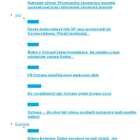
Hukvaldy ožívají. Přeshraniční spolupráce pomáhá
zachraňovat hrad i připomínat zbojnické legendy
Auto
Aktuálně
Český motocyklový tým SP race project míří do
Oscherslebenu. Přiváží technická…
Aktuálně
Řidiče v Ostravě čekají komplikace. Na začátku srpna
odstartuje oprava Rudné…
Aktuálně
FN Ostrava otevřela nový parkovací dům
Auto moto
Do rozpálených ulic Ostravy vyjely kropicí vozy
Aktuálně
Ostrava – Jih chce být silnou součástí ostravské metropolitní
oblasti
Ekonomika
Aktuálně
Ridera Bohemia: Žádné porušení na naší straně. Jen