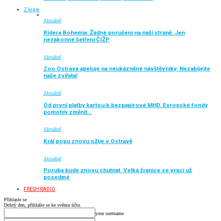
Z kraje
Aktuálně
Ridera Bohemia: Žádné porušení na naší straně. Jen
nezákonné šetření ČIŽP
Aktuálně
Zoo Ostrava apeluje na neukázněné návštěvníky: Nezabíjejte
naše zvířata!
Aktuálně
Od první platby kartou k bezpapírové MHD. Evropské fondy
pomohly změnit…
Aktuálně
Král popu znovu ožije v Ostravě
Aktuálně
Poruba bude znovu chutnat. Velká žranice se vrací už
posedmé
FRESH RADIO
Přihlaste se
Dobrý den, přihlašte se ke svému účtu.
your username