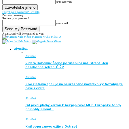
your password
Forgot your password? Get help
Password recovery
Recover your password
your email
A password will be e-mailed to you.
Magazín NAŠE MĚSTO
Aktuálně
Aktuálně
Ridera Bohemia: Žádné porušení na naší straně. Jen
nezákonné šetření ČIŽP
Aktuálně
Zoo Ostrava apeluje na neukázněné návštěvníky: Nezabíjejte
naše zvířata!
Aktuálně
Od první platby kartou k bezpapírové MHD. Evropské fondy
pomohly změnit…
Aktuálně
Král popu znovu ožije v Ostravě