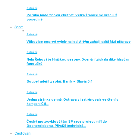
Aktuálně
Poruba bude znovu chutnat. Velká žranice se vrací už
posedmé
Sport
Aktuálně
Vítkovice poprvé vyjely na led. A-tým zahájil další fázi přípravy
Aktuálně
Nela Řehová je Hráčkou sezony. Ocenění získala díky hlasům
fanoušků
Aktuálně
Soupeř udeřil z rohů: Baník – Slavia 0:4
Aktuálně
Jedna stránka denně. Ostrava si zatrénovala ve čtení v
kampani Čti…
Aktuálně
Český motocyklový tým SP race project míří do
Oscherslebenu. Přiváží technická…
Cestování