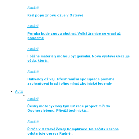
Aktuálně
Král popu znovu ožije v Ostravě
Aktuálně
Poruba bude znovu chutnat. Velká žranice se vrací už
posedmé
Aktuálně
I běžné materiály mohou být geniální. Nová výstava ukazuje
vědu, která…
Aktuálně
Hukvaldy ožívají. Přeshraniční spolupráce pomáhá
zachraňovat hrad i připomínat zbojnické legendy
Auto
Aktuálně
Český motocyklový tým SP race project míří do
Oscherslebenu. Přiváží technická…
Aktuálně
Řidiče v Ostravě čekají komplikace. Na začátku srpna
odstartuje oprava Rudné…