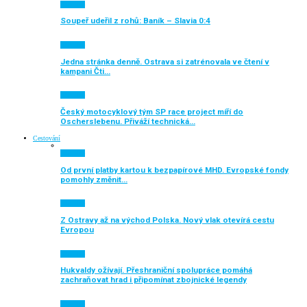
Aktuálně
Soupeř udeřil z rohů: Baník – Slavia 0:4
Aktuálně
Jedna stránka denně. Ostrava si zatrénovala ve čtení v
kampani Čti…
Aktuálně
Český motocyklový tým SP race project míří do
Oscherslebenu. Přiváží technická…
Cestování
Aktuálně
Od první platby kartou k bezpapírové MHD. Evropské fondy
pomohly změnit…
Aktuálně
Z Ostravy až na východ Polska. Nový vlak otevírá cestu
Evropou
Aktuálně
Hukvaldy ožívají. Přeshraniční spolupráce pomáhá
zachraňovat hrad i připomínat zbojnické legendy
Aktuálně