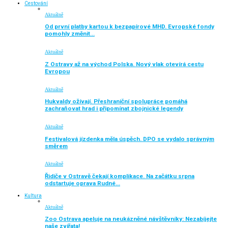
Cestování
Aktuálně
Od první platby kartou k bezpapírové MHD. Evropské fondy
pomohly změnit…
Aktuálně
Z Ostravy až na východ Polska. Nový vlak otevírá cestu
Evropou
Aktuálně
Hukvaldy ožívají. Přeshraniční spolupráce pomáhá
zachraňovat hrad i připomínat zbojnické legendy
Aktuálně
Festivalová jízdenka měla úspěch. DPO se vydalo správným
směrem
Aktuálně
Řidiče v Ostravě čekají komplikace. Na začátku srpna
odstartuje oprava Rudné…
Kultura
Aktuálně
Zoo Ostrava apeluje na neukázněné návštěvníky: Nezabíjejte
naše zvířata!