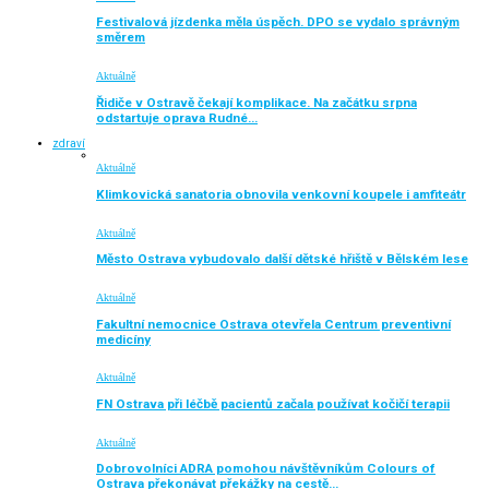
Festivalová jízdenka měla úspěch. DPO se vydalo správným
směrem
Aktuálně
Řidiče v Ostravě čekají komplikace. Na začátku srpna
odstartuje oprava Rudné…
zdraví
Aktuálně
Klimkovická sanatoria obnovila venkovní koupele i amfiteátr
Aktuálně
Město Ostrava vybudovalo další dětské hřiště v Bělském lese
Aktuálně
Fakultní nemocnice Ostrava otevřela Centrum preventivní
medicíny
Aktuálně
FN Ostrava při léčbě pacientů začala používat kočičí terapii
Aktuálně
Dobrovolníci ADRA pomohou návštěvníkům Colours of
Ostrava překonávat překážky na cestě…