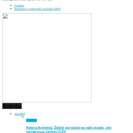
Cookies
Informace o zpracování osobních údajů
Rubriky
Aktuálně
Aktuálně
Ridera Bohemia: Žádné porušení na naší straně. Jen
nezákonné šetření ČIŽP