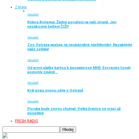
Z kraje
Aktuálně
Ridera Bohemia: Žádné porušení na naší straně. Jen
nezákonné šetření ČIŽP
Aktuálně
Zoo Ostrava apeluje na neukázněné návštěvníky: Nezabíjejte
naše zvířata!
Aktuálně
Od první platby kartou k bezpapírové MHD. Evropské fondy
pomohly změnit…
Aktuálně
Král popu znovu ožije v Ostravě
Aktuálně
Poruba bude znovu chutnat. Velká žranice se vrací už
posedmé
FRESH RADIO