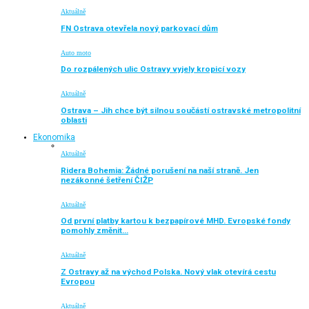
Aktuálně
FN Ostrava otevřela nový parkovací dům
Auto moto
Do rozpálených ulic Ostravy vyjely kropicí vozy
Aktuálně
Ostrava – Jih chce být silnou součástí ostravské metropolitní
oblasti
Ekonomika
Aktuálně
Ridera Bohemia: Žádné porušení na naší straně. Jen
nezákonné šetření ČIŽP
Aktuálně
Od první platby kartou k bezpapírové MHD. Evropské fondy
pomohly změnit…
Aktuálně
Z Ostravy až na východ Polska. Nový vlak otevírá cestu
Evropou
Aktuálně