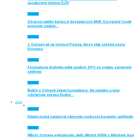
nezákonné šetření ČIŽP
Aktuálně
Od první platby kartou k bezpapírové MHD. Evropské fondy
pomohly změnit…
Aktuálně
Z Ostravy až na východ Polska. Nový vlak otevírá cestu
Evropou
Aktuálně
Festivalová jízdenka měla úspěch. DPO se vydalo správným
směrem
Aktuálně
Řidiče v Ostravě čekají komplikace. Na začátku srpna
odstartuje oprava Rudné…
zdraví
Aktuálně
Klimkovická sanatoria obnovila venkovní koupele i amfiteátr
Aktuálně
Město Ostrava vybudovalo další dětské hřiště v Bělském lese