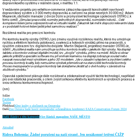
dopravníkového systému v reálném čase, v měřítku 1:1.
V nedávném projektu pro velkého e-commerce zákazníka opavští konstruktéři navrhovali
dopravníkový systém s 3 000 metry dopravníků a zařízení na ploše necelých 30 000 m2. Adam
Majewski, obchodní manažer z divize Důlní a průmyslové technologie společnosti OSTROJ, k
tomu uvedl:
„Simulaci pracoviště, rozměry jednotlivých dopravníků, rozmístění robotů… Celé
komplexní řešení jsme odprezentovali ve virtuální realitě. Zákazník tak měl k dispozici relevantní data
a v podstatě hotové řešení ještě před samotnou realizací.“
Rozšířená realita pro precizní kontrolu
Pro kontrolu kvality výroby OSTROJ pro změnu využívá rozšířenou realitu, která mu umožňuje
rychlou a efektivní kontrolu polotovarů, svařenců a hotových výrobků přímo na pracovišti, s
využitím zobrazení tzv. digitálního dvojčete. Martin Štěpaník, projektový manažer OSTROJe,
sdělil
: „Rozšířená realita nám umožňuje rychlou kontrolu kvality v jakékoliv fázi výroby. Na displeji
tabletu si kontrolor zobrazí digitální model, tzv. „dvojče“ výrobku, přímo na místě. Může si obraz
jakkoliv přiblížit a speciální software mu při snímání kamerou na displeji zobrazuje soulad nebo
naopak nesoulad mezi výrobkem a jeho 3D modelem. Jde o zásadní vylepšení a zrychlení celého
procesu kontroly kvality, kdy nemusíme výrobek přemisťovat na stanoviště technické kontroly.
Proces mezioperační a výstupní kontroly tak dokážeme zkrátit až o dvě hodiny v závislosti na
složitosti výrobku.“
Opavská společnost plánuje dále rozšiřovat a zdokonalovat využití těchto technologií, například
pro svá robotická pracoviště, s cílem zvýšit celkovou efektivitu kontrolních a výrobních procesů a
svou celkovou konkurenceschopnost.
(nm)
Sdílet
Facebook
Twitter
Předchozí
Křest knihy o zločinech na Ostravsku
Další
Zoo Ostrava bude hostit mezinárodní ochranářskou konferenci EAZA Conservation Forum 2024
Další články z této kategorie
Více článků magazínu NAŠE MĚSTO
Aktuálně
Ridera Bohemia: Žádné porušení na naší straně. Jen nezákonné šetření ČIŽP