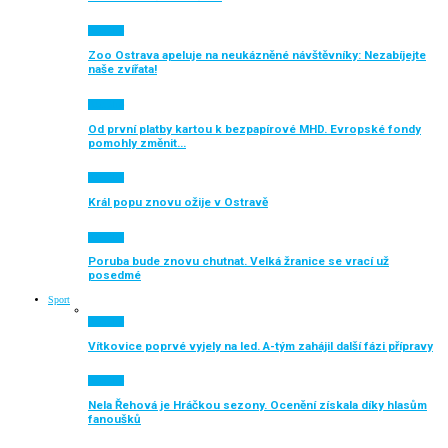
Aktuálně
Zoo Ostrava apeluje na neukázněné návštěvníky: Nezabíjejte
naše zvířata!
Aktuálně
Od první platby kartou k bezpapírové MHD. Evropské fondy
pomohly změnit…
Aktuálně
Král popu znovu ožije v Ostravě
Aktuálně
Poruba bude znovu chutnat. Velká žranice se vrací už
posedmé
Sport
Aktuálně
Vítkovice poprvé vyjely na led. A-tým zahájil další fázi přípravy
Aktuálně
Nela Řehová je Hráčkou sezony. Ocenění získala díky hlasům
fanoušků