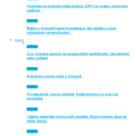
Festivalová jízdenka měla úspěch. DPO se vydalo správným
směrem
Aktuálně
Řidiče v Ostravě čekají komplikace. Na začátku srpna
odstartuje oprava Rudné…
Kultura
Aktuálně
Zoo Ostrava apeluje na neukázněné návštěvníky: Nezabíjejte
naše zvířata!
Aktuálně
Král popu znovu ožije v Ostravě
Aktuálně
Poruba bude znovu chutnat. Velká žranice se vrací už
posedmé
Aktuálně
I běžné materiály mohou být geniální. Nová výstava ukazuje
vědu, která…
Aktuálně