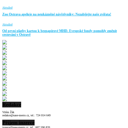
Aktuálně
Zoo Ostrava apeluje na neukázněné návštěvníky: Nezabíjejte naše zvířata!
Aktuálně
Od první platby kartou k bezpapírové MHD. Evropské fondy pomohly změnit
cestování v Ostravě
Redakce
Vilém Žák
redakce@nase-mesto.cz, tel.: 724 014 649
Příjem inzerce
inzerce@nase-mesto.cz, tel.: 607 590 820