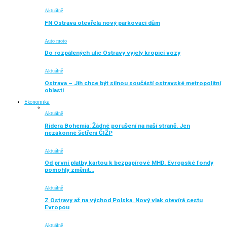
Aktuálně
FN Ostrava otevřela nový parkovací dům
Auto moto
Do rozpálených ulic Ostravy vyjely kropicí vozy
Aktuálně
Ostrava – Jih chce být silnou součástí ostravské metropolitní
oblasti
Ekonomika
Aktuálně
Ridera Bohemia: Žádné porušení na naší straně. Jen
nezákonné šetření ČIŽP
Aktuálně
Od první platby kartou k bezpapírové MHD. Evropské fondy
pomohly změnit…
Aktuálně
Z Ostravy až na východ Polska. Nový vlak otevírá cestu
Evropou
Aktuálně