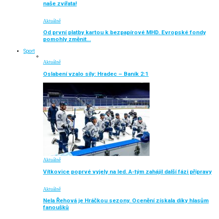
naše zvířata!
Aktuálně
Od první platby kartou k bezpapírové MHD. Evropské fondy
pomohly změnit…
Sport
Aktuálně
Oslabení vzalo síly: Hradec – Baník 2:1
Aktuálně
Vítkovice poprvé vyjely na led. A-tým zahájil další fázi přípravy
Aktuálně
Nela Řehová je Hráčkou sezony. Ocenění získala díky hlasům
fanoušků