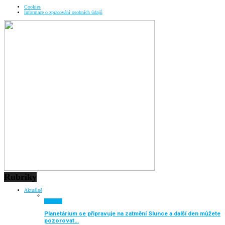
Cookies
Informace o zpracování osobních údajů
Rubriky
Aktuálně
Aktuálně
Planetárium se připravuje na zatmění Slunce a další den můžete
pozorovat…