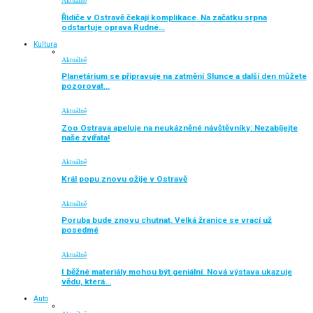
Aktuálně
Řidiče v Ostravě čekají komplikace. Na začátku srpna
odstartuje oprava Rudné…
Kultura
Aktuálně
Planetárium se připravuje na zatmění Slunce a další den můžete
pozorovat…
Aktuálně
Zoo Ostrava apeluje na neukázněné návštěvníky: Nezabíjejte
naše zvířata!
Aktuálně
Král popu znovu ožije v Ostravě
Aktuálně
Poruba bude znovu chutnat. Velká žranice se vrací už
posedmé
Aktuálně
I běžné materiály mohou být geniální. Nová výstava ukazuje
vědu, která…
Auto