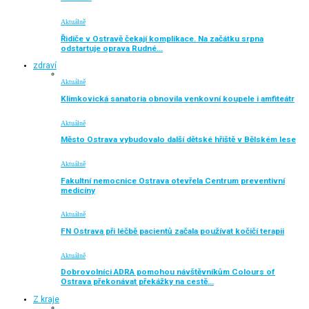
Aktuálně
Řidiče v Ostravě čekají komplikace. Na začátku srpna
odstartuje oprava Rudné…
zdraví
Aktuálně
Klimkovická sanatoria obnovila venkovní koupele i amfiteátr
Aktuálně
Město Ostrava vybudovalo další dětské hřiště v Bělském lese
Aktuálně
Fakultní nemocnice Ostrava otevřela Centrum preventivní
medicíny
Aktuálně
FN Ostrava při léčbě pacientů začala používat kočičí terapii
Aktuálně
Dobrovolníci ADRA pomohou návštěvníkům Colours of
Ostrava překonávat překážky na cestě…
Z kraje