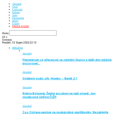
Aktuálně
Sport
Cestování
Kultura
Auto
Ekonomika
zdraví
Z kraje
FRESH RADIO
Hledej
23
C
Ostrava
Pondělí, 10. Srpen 2026 22:13
Aktuálně
Aktuálně
Planetárium se připravuje na zatmění Slunce a další den můžete
pozorovat…
Aktuálně
Oslabení vzalo síly: Hradec – Baník 2:1
Aktuálně
Ridera Bohemia: Žádné porušení na naší straně. Jen
nezákonné šetření ČIŽP
Aktuálně
Zoo Ostrava apeluje na neukázněné návštěvníky: Nezabíjejte