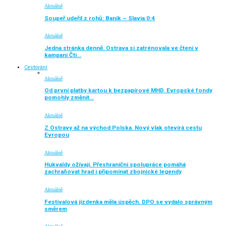
Aktuálně
Soupeř udeřil z rohů: Baník – Slavia 0:4
Aktuálně
Jedna stránka denně. Ostrava si zatrénovala ve čtení v
kampani Čti…
Cestování
Aktuálně
Od první platby kartou k bezpapírové MHD. Evropské fondy
pomohly změnit…
Aktuálně
Z Ostravy až na východ Polska. Nový vlak otevírá cestu
Evropou
Aktuálně
Hukvaldy ožívají. Přeshraniční spolupráce pomáhá
zachraňovat hrad i připomínat zbojnické legendy
Aktuálně
Festivalová jízdenka měla úspěch. DPO se vydalo správným
směrem