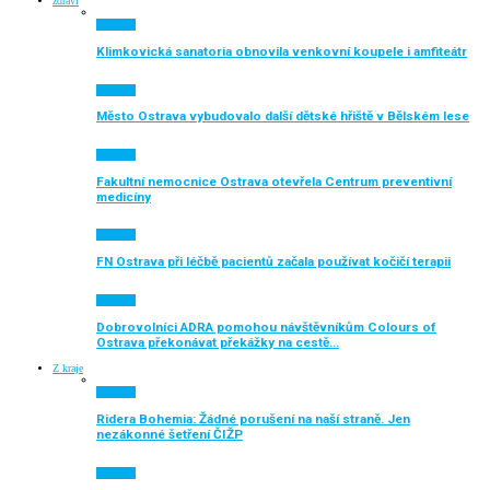
zdraví
Aktuálně
Klimkovická sanatoria obnovila venkovní koupele i amfiteátr
Aktuálně
Město Ostrava vybudovalo další dětské hřiště v Bělském lese
Aktuálně
Fakultní nemocnice Ostrava otevřela Centrum preventivní
medicíny
Aktuálně
FN Ostrava při léčbě pacientů začala používat kočičí terapii
Aktuálně
Dobrovolníci ADRA pomohou návštěvníkům Colours of
Ostrava překonávat překážky na cestě…
Z kraje
Aktuálně
Ridera Bohemia: Žádné porušení na naší straně. Jen
nezákonné šetření ČIŽP
Aktuálně