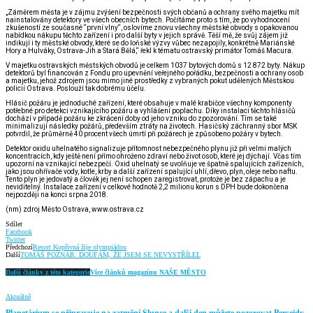
„Záměrem města je v zájmu zvýšení bezpečnosti svých občanů a ochrany svého majetku mít
nainstalovány detektory ve všech obecních bytech. Počítáme proto s tím, že po vyhodnocení
zkušeností ze současné “první vlny“, oslovíme znovu všechny městské obvody s opakovanou
nabídkou nákupu těchto zařízení i pro další byty v jejich správě. Těší mě, že svůj zájem již
indikují i ty městské obvody, které se do loňské výzvy vůbec nezapojily, konkrétně Mariánské
Hory a Hulváky, Ostrava-Jih a Stará Bělá,“ řekl k tématu ostravský primátor Tomáš Macura.
V majetku ostravských městských obvodů je celkem 1037 bytových domů s 12 872 byty. Nákup
detektorů byl financován z Fondu pro upevnění veřejného pořádku, bezpečnosti a ochrany osob
a majetku, jehož zdrojem jsou mimo jiné prostředky z vybraných pokut udělených Městskou
policií Ostrava. Poslouží tak dobrému účelu.
Hlásič požáru je jednoduché zařízení, které obsahuje v malé krabičce všechny komponenty
potřebné pro detekci vznikajícího požáru a vyhlášení poplachu. Díky instalaci těchto hlásičů
dochází v případě požáru ke zkrácení doby od jeho vzniku do zpozorování. Tím se také
minimalizují následky požárů, především ztráty na životech. Hasičský záchranný sbor MSK
potvrdil, že průměrně 40 procent všech úmrtí při požárech je způsobeno požáry v bytech.
Detektor oxidu uhelnatého signalizuje přítomnost nebezpečného plynu již při velmi malých
koncentracích, kdy ještě není přímo ohroženo zdraví nebo život osob, které jej dýchají. Včas tím
upozorní na vznikající nebezpečí. Oxid uhelnatý se uvolňuje ve špatně spalujících zařízeních,
jako jsou ohřívače vody, kotle, krby a další zařízení spalující uhlí, dřevo, plyn, oleje nebo naftu.
Tento plyn je jedovatý a člověk jej není schopen zaregistrovat, protože je bez zápachu a je
neviditelný. Instalace zařízení v celkové hodnotě 2,2 milionu korun s DPH bude dokončena
nejpozději na konci srpna 2018.
(nm) zdroj Město Ostrava, www.ostrava.cz
Sdílet
Facebook
Twitter
Předchozí
Resort Kopřivná žije olympiádou
Další
TOMÁŠ POZNAR: DOUFÁM, ŽE JSEM SE NEVYSTŘÍLEL
Další články z této kategorie
Více článků magazínu NAŠE MĚSTO
Aktuálně