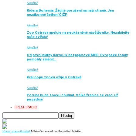
Aktuálně
Ridera Bohemia: Žádné porušení na naší straně. Jen
nezákonné šetření ČIŽP
Aktuálně
Zoo Ostrava apeluje na neukázněné návštěvníky: Nezabíjejte
naše zvířata!
Aktuálně
Od první platby kartou k bezpapírové MHD. Evropské fondy
pomohly změnit…
Aktuálně
Král popu znovu ožije v Ostravě
Aktuálně
Poruba bude znovu chutnat. Velká žranice se vrací už
posedmé
FRESH RADIO
Hlavní strana
Aktuálně
Město Ostrava nakoupilo požární hlásiče