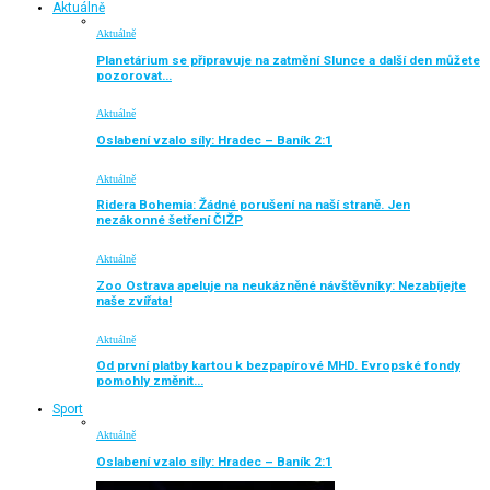
Aktuálně
Aktuálně
Planetárium se připravuje na zatmění Slunce a další den můžete
pozorovat…
Aktuálně
Oslabení vzalo síly: Hradec – Baník 2:1
Aktuálně
Ridera Bohemia: Žádné porušení na naší straně. Jen
nezákonné šetření ČIŽP
Aktuálně
Zoo Ostrava apeluje na neukázněné návštěvníky: Nezabíjejte
naše zvířata!
Aktuálně
Od první platby kartou k bezpapírové MHD. Evropské fondy
pomohly změnit…
Sport
Aktuálně
Oslabení vzalo síly: Hradec – Baník 2:1