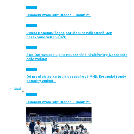
Aktuálně
Oslabení vzalo síly: Hradec – Baník 2:1
Aktuálně
Ridera Bohemia: Žádné porušení na naší straně. Jen
nezákonné šetření ČIŽP
Aktuálně
Zoo Ostrava apeluje na neukázněné návštěvníky: Nezabíjejte
naše zvířata!
Aktuálně
Od první platby kartou k bezpapírové MHD. Evropské fondy
pomohly změnit…
Sport
Aktuálně
Oslabení vzalo síly: Hradec – Baník 2:1