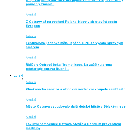
Od první platby kartou k bezpapírové MHD. Evropské fondy
pomohly změnit…
Aktuálně
Z Ostravy až na východ Polska. Nový vlak otevírá cestu
Evropou
Aktuálně
Festivalová jízdenka měla úspěch. DPO se vydalo správným
směrem
Aktuálně
Řidiče v Ostravě čekají komplikace. Na začátku srpna
odstartuje oprava Rudné…
zdraví
Aktuálně
Klimkovická sanatoria obnovila venkovní koupele i amfiteátr
Aktuálně
Město Ostrava vybudovalo další dětské hřiště v Bělském lese
Aktuálně
Fakultní nemocnice Ostrava otevřela Centrum preventivní
medicíny