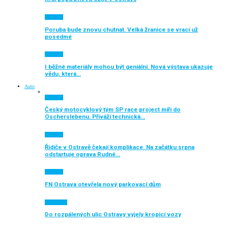
Aktuálně
Poruba bude znovu chutnat. Velká žranice se vrací už
posedmé
Aktuálně
I běžné materiály mohou být geniální. Nová výstava ukazuje
vědu, která…
Auto
Aktuálně
Český motocyklový tým SP race project míří do
Oscherslebenu. Přiváží technická…
Aktuálně
Řidiče v Ostravě čekají komplikace. Na začátku srpna
odstartuje oprava Rudné…
Aktuálně
FN Ostrava otevřela nový parkovací dům
Auto moto
Do rozpálených ulic Ostravy vyjely kropicí vozy