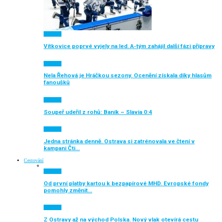
Aktuálně
Vítkovice poprvé vyjely na led. A-tým zahájil další fázi přípravy
Aktuálně
Nela Řehová je Hráčkou sezony. Ocenění získala díky hlasům
fanoušků
Aktuálně
Soupeř udeřil z rohů: Baník – Slavia 0:4
Aktuálně
Jedna stránka denně. Ostrava si zatrénovala ve čtení v
kampani Čti…
Cestování
Aktuálně
Od první platby kartou k bezpapírové MHD. Evropské fondy
pomohly změnit…
Aktuálně
Z Ostravy až na východ Polska. Nový vlak otevírá cestu