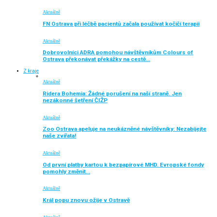
Aktuálně
FN Ostrava při léčbě pacientů začala používat kočičí terapii
Aktuálně
Dobrovolníci ADRA pomohou návštěvníkům Colours of
Ostrava překonávat překážky na cestě…
Z kraje
Aktuálně
Ridera Bohemia: Žádné porušení na naší straně. Jen
nezákonné šetření ČIŽP
Aktuálně
Zoo Ostrava apeluje na neukázněné návštěvníky: Nezabíjejte
naše zvířata!
Aktuálně
Od první platby kartou k bezpapírové MHD. Evropské fondy
pomohly změnit…
Aktuálně
Král popu znovu ožije v Ostravě