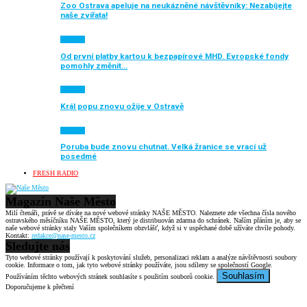
Zoo Ostrava apeluje na neukázněné návštěvníky: Nezabíjejte
naše zvířata!
Aktuálně
Od první platby kartou k bezpapírové MHD. Evropské fondy
pomohly změnit…
Aktuálně
Král popu znovu ožije v Ostravě
Aktuálně
Poruba bude znovu chutnat. Velká žranice se vrací už
posedmé
FRESH RADIO
Magazín Naše Město
Milí čtenáři, právě se díváte na nové webové stránky NAŠE MĚSTO. Naleznete zde všechna čísla nového
ostravského měsíčníku NAŠE MĚSTO, který je distribuován zdarma do schránek. Naším přáním je, aby se
naše webové stránky staly Vaším společníkem obzvlášť, když si v uspěchané době užíváte chvíle pohody.
Kontakt:
redakce@nase-mesto.cz
Sledujte nás
Tyto webové stránky používají k poskytování služeb, personalizaci reklam a analýze návštěvnosti soubory
cookie. Informace o tom, jak tyto webové stránky používáte, jsou sdíleny se společností Google.
Souhlasím
Používáním těchto webových stránek souhlasíte s použitím souborů cookie.
Doporučujeme k přečtení