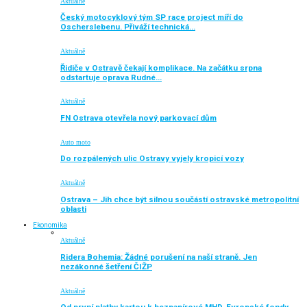
Aktuálně
Český motocyklový tým SP race project míří do
Oscherslebenu. Přiváží technická…
Aktuálně
Řidiče v Ostravě čekají komplikace. Na začátku srpna
odstartuje oprava Rudné…
Aktuálně
FN Ostrava otevřela nový parkovací dům
Auto moto
Do rozpálených ulic Ostravy vyjely kropicí vozy
Aktuálně
Ostrava – Jih chce být silnou součástí ostravské metropolitní
oblasti
Ekonomika
Aktuálně
Ridera Bohemia: Žádné porušení na naší straně. Jen
nezákonné šetření ČIŽP
Aktuálně