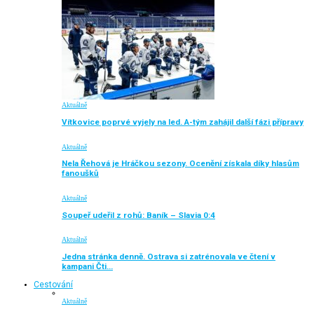
Aktuálně
Vítkovice poprvé vyjely na led. A-tým zahájil další fázi přípravy
Aktuálně
Nela Řehová je Hráčkou sezony. Ocenění získala díky hlasům
fanoušků
Aktuálně
Soupeř udeřil z rohů: Baník – Slavia 0:4
Aktuálně
Jedna stránka denně. Ostrava si zatrénovala ve čtení v
kampani Čti…
Cestování
Aktuálně