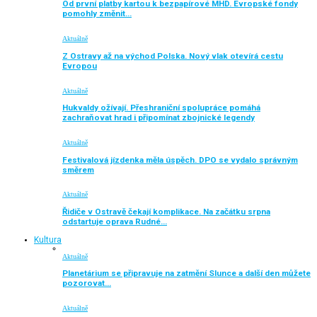
Od první platby kartou k bezpapírové MHD. Evropské fondy
pomohly změnit…
Aktuálně
Z Ostravy až na východ Polska. Nový vlak otevírá cestu
Evropou
Aktuálně
Hukvaldy ožívají. Přeshraniční spolupráce pomáhá
zachraňovat hrad i připomínat zbojnické legendy
Aktuálně
Festivalová jízdenka měla úspěch. DPO se vydalo správným
směrem
Aktuálně
Řidiče v Ostravě čekají komplikace. Na začátku srpna
odstartuje oprava Rudné…
Kultura
Aktuálně
Planetárium se připravuje na zatmění Slunce a další den můžete
pozorovat…
Aktuálně