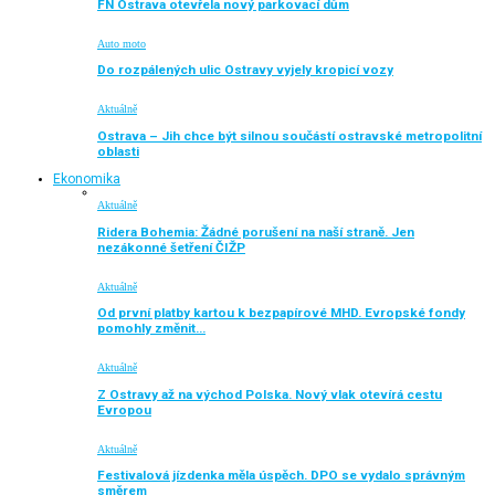
FN Ostrava otevřela nový parkovací dům
Auto moto
Do rozpálených ulic Ostravy vyjely kropicí vozy
Aktuálně
Ostrava – Jih chce být silnou součástí ostravské metropolitní
oblasti
Ekonomika
Aktuálně
Ridera Bohemia: Žádné porušení na naší straně. Jen
nezákonné šetření ČIŽP
Aktuálně
Od první platby kartou k bezpapírové MHD. Evropské fondy
pomohly změnit…
Aktuálně
Z Ostravy až na východ Polska. Nový vlak otevírá cestu
Evropou
Aktuálně
Festivalová jízdenka měla úspěch. DPO se vydalo správným
směrem