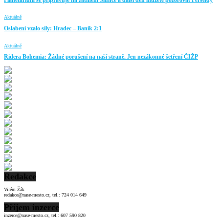
Planetárium se připravuje na zatmění Slunce a další den můžete pozorovat Perseidy
Aktuálně
Oslabení vzalo síly: Hradec – Baník 2:1
Aktuálně
Ridera Bohemia: Žádné porušení na naší straně. Jen nezákonné šetření ČIŽP
Redakce
Vilém Žák
redakce@nase-mesto.cz, tel.: 724 014 649
Příjem inzerce
inzerce@nase-mesto.cz, tel.: 607 590 820