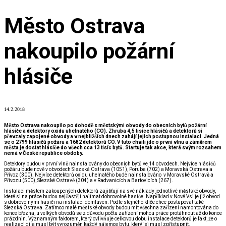
Město Ostrava
nakoupilo požární
hlásiče
14.2.2018
Město Ostrava nakoupilo po dohodě s městskými obvody do obecních bytů požární
hlásiče a detektory oxidu uhelnatého (CO). Zhruba 4,5 tisíce hlásičů a detektorů si
převzaly zapojené obvody a v nejbližších dnech zahájí jejich postupnou instalaci. Jedná
se o 2799 hlásičů požáru a 1682 detektorů CO. V tuto chvíli jde o první vlnu a záměrem
města je dostat hlásiče do všech cca 13 tisíc bytů. Startuje tak akce, která svým rozsahem
nemá v České republice obdoby.
Detektory budou v první vlně nainstalovány do obecních bytů ve 14 obvodech. Nejvíce hlásičů
požáru bude nově v obvodech Slezská Ostrava (1051), Poruba (702) a Moravská Ostrava a
Přívoz (300). Nejvíce detektorů oxidu uhelnatého bude nainstalováno v Moravské Ostravě a
Přívozu (500), Slezské Ostravě (304) a v Radvanicích a Bartovicích (267).
Instalaci městem zakoupených detektorů zajišťují na své náklady jednotlivé městské obvody,
které si na práce budou nejčastěji najímat dobrovolné hasiče. Například v Nové Vsi je již obvod
s dobrovolnými hasiči na instalaci domluven. Podle stejného klíče chce postupovat také
Slezská Ostrava. Zatímco malé městské obvody budou mít všechna zařízení namontována do
konce března, u velkých obvodů se z důvodu počtu zařízení mohou práce protáhnout až do konce
prázdnin. Významným faktorem, který ovlivňuje celkovou dobu instalace detektorů je fakt, že o
realizaci díla musí být vyrozuměn každý nájemce bytu, který jej musí zpřístupnit.