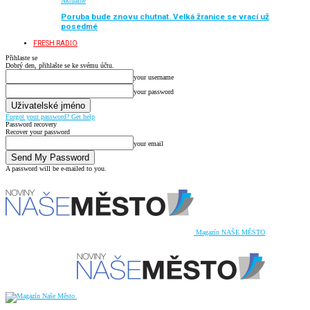
Aktuálně
Poruba bude znovu chutnat. Velká žranice se vrací už
posedmé
FRESH RADIO
Přihlaste se
Dobrý den, přihlašte se ke svému účtu.
your username
your password
Forgot your password? Get help
Password recovery
Recover your password
your email
A password will be e-mailed to you.
Magazín NAŠE MĚSTO