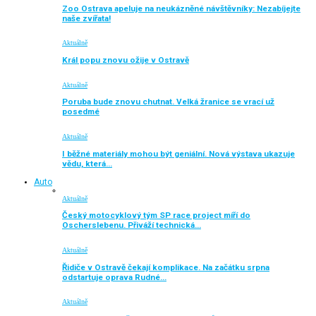
Zoo Ostrava apeluje na neukázněné návštěvníky: Nezabíjejte
naše zvířata!
Aktuálně
Král popu znovu ožije v Ostravě
Aktuálně
Poruba bude znovu chutnat. Velká žranice se vrací už
posedmé
Aktuálně
I běžné materiály mohou být geniální. Nová výstava ukazuje
vědu, která…
Auto
Aktuálně
Český motocyklový tým SP race project míří do
Oscherslebenu. Přiváží technická…
Aktuálně
Řidiče v Ostravě čekají komplikace. Na začátku srpna
odstartuje oprava Rudné…
Aktuálně