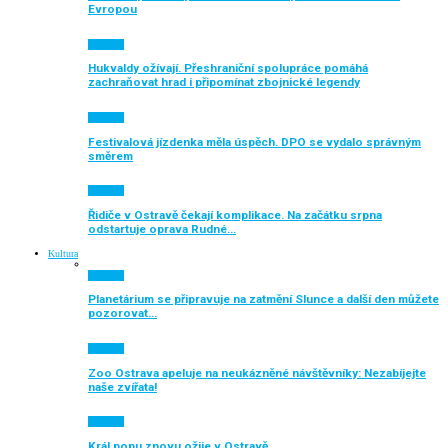
Evropou
Aktuálně
Hukvaldy ožívají. Přeshraniční spolupráce pomáhá
zachraňovat hrad i připomínat zbojnické legendy
Aktuálně
Festivalová jízdenka měla úspěch. DPO se vydalo správným
směrem
Aktuálně
Řidiče v Ostravě čekají komplikace. Na začátku srpna
odstartuje oprava Rudné…
Kultura
Aktuálně
Planetárium se připravuje na zatmění Slunce a další den můžete
pozorovat…
Aktuálně
Zoo Ostrava apeluje na neukázněné návštěvníky: Nezabíjejte
naše zvířata!
Aktuálně
Král popu znovu ožije v Ostravě