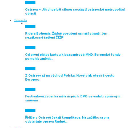
Aktuálně
Ostrava – Jih chce být silnou součástí ostravské metropolitní
oblasti
Ekonomika
Aktuálně
Ridera Bohemia: Žádné porušení na naší straně. Jen
nezákonné šetření ČIŽP
Aktuálně
Od první platby kartou k bezpapírové MHD. Evropské fondy
pomohly změnit…
Aktuálně
Z Ostravy až na východ Polska. Nový vlak otevírá cestu
Evropou
Aktuálně
Festivalová jízdenka měla úspěch. DPO se vydalo správným
směrem
Aktuálně
Řidiče v Ostravě čekají komplikace. Na začátku srpna
odstartuje oprava Rudné…