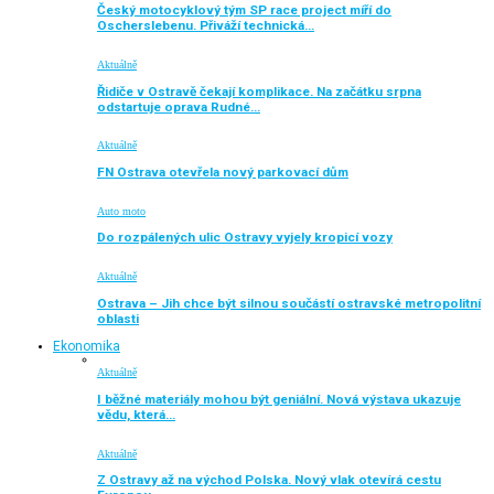
Český motocyklový tým SP race project míří do
Oscherslebenu. Přiváží technická…
Aktuálně
Řidiče v Ostravě čekají komplikace. Na začátku srpna
odstartuje oprava Rudné…
Aktuálně
FN Ostrava otevřela nový parkovací dům
Auto moto
Do rozpálených ulic Ostravy vyjely kropicí vozy
Aktuálně
Ostrava – Jih chce být silnou součástí ostravské metropolitní
oblasti
Ekonomika
Aktuálně
I běžné materiály mohou být geniální. Nová výstava ukazuje
vědu, která…
Aktuálně
Z Ostravy až na východ Polska. Nový vlak otevírá cestu