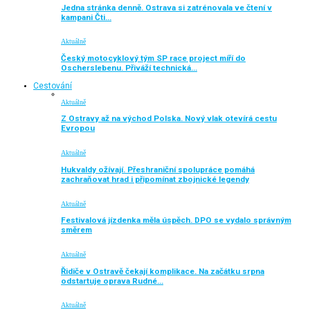
Jedna stránka denně. Ostrava si zatrénovala ve čtení v
kampani Čti…
Aktuálně
Český motocyklový tým SP race project míří do
Oscherslebenu. Přiváží technická…
Cestování
Aktuálně
Z Ostravy až na východ Polska. Nový vlak otevírá cestu
Evropou
Aktuálně
Hukvaldy ožívají. Přeshraniční spolupráce pomáhá
zachraňovat hrad i připomínat zbojnické legendy
Aktuálně
Festivalová jízdenka měla úspěch. DPO se vydalo správným
směrem
Aktuálně
Řidiče v Ostravě čekají komplikace. Na začátku srpna
odstartuje oprava Rudné…
Aktuálně