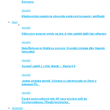
Evropou
Aktuálně
Klimkovická sanatoria obnovila venkovní koupele i amfiteátr
Sport
Aktuálně
Vítkovice poprvé vyjely na led. A-tým zahájil další fázi přípravy
Aktuálně
Nela Řehová je Hráčkou sezony. Ocenění získala díky hlasům
fanoušků
Aktuálně
Soupeř udeřil z rohů: Baník – Slavia 0:4
Aktuálně
Jedna stránka denně. Ostrava si zatrénovala ve čtení v
kampani Čti…
Aktuálně
Český motocyklový tým SP race project míří do
Oscherslebenu. Přiváží technická…
Cestování