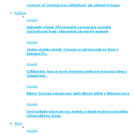
Colours of Ostrava jsou příležitost, jak objevit Ostravu
Kultura
Aktuálně
Hukvaldy ožívají. Přeshraniční spolupráce pomáhá
zachraňovat hrad i připomínat zbojnické legendy
Aktuálně
Jedna stránka denně. Ostrava si zatrénovala ve čtení v
kampani Čti…
Aktuálně
U Bělského lesa je nově otevřená venkovní lezecká stěna s
relaxačními…
Aktuálně
Město Ostrava vybudovalo další dětské hřiště v Bělském lese
Aktuálně
Geofyzikální průzkum na Landeku odhalil možné pozůstatky
středověkého hradu
Auto
Aktuálně