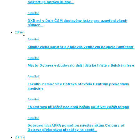
odstartuje oprava Rudné…
Aktuálně
OKD má v Dole ČSM dostavěny hráze pro uzavření všech
důlních…
zdraví
Aktuálně
Klimkovická sanatoria obnovila venkovní koupele i amfiteátr
Aktuálně
Město Ostrava vybudovalo další dětské hřiště v Bělském lese
Aktuálně
Fakultní nemocnice Ostrava otevřela Centrum preventivní
medicíny
Aktuálně
FN Ostrava při léčbě pacientů začala používat kočičí terapii
Aktuálně
Dobrovolníci ADRA pomohou návštěvníkům Colours of
Ostrava překonávat překážky na cestě…
Z kraje