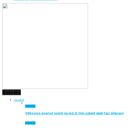
Rubriky
Aktuálně
Aktuálně
Vítkovice poprvé vyjely na led. A-tým zahájil další fázi přípravy
Aktuálně