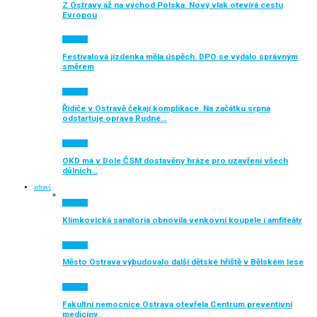
Z Ostravy až na východ Polska. Nový vlak otevírá cestu
Evropou
Aktuálně
Festivalová jízdenka měla úspěch. DPO se vydalo správným
směrem
Aktuálně
Řidiče v Ostravě čekají komplikace. Na začátku srpna
odstartuje oprava Rudné…
Aktuálně
OKD má v Dole ČSM dostavěny hráze pro uzavření všech
důlních…
zdraví
Aktuálně
Klimkovická sanatoria obnovila venkovní koupele i amfiteátr
Aktuálně
Město Ostrava vybudovalo další dětské hřiště v Bělském lese
Aktuálně
Fakultní nemocnice Ostrava otevřela Centrum preventivní
medicíny