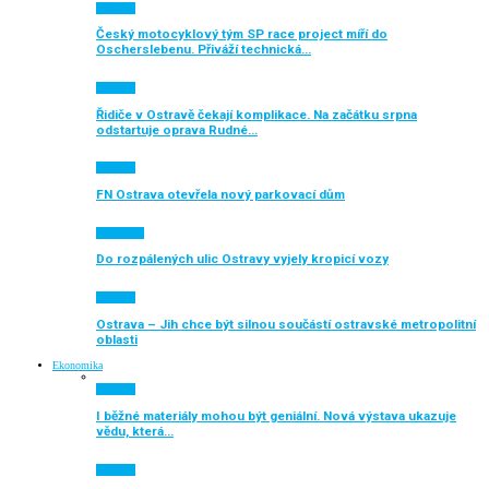
Aktuálně
Český motocyklový tým SP race project míří do
Oscherslebenu. Přiváží technická…
Aktuálně
Řidiče v Ostravě čekají komplikace. Na začátku srpna
odstartuje oprava Rudné…
Aktuálně
FN Ostrava otevřela nový parkovací dům
Auto moto
Do rozpálených ulic Ostravy vyjely kropicí vozy
Aktuálně
Ostrava – Jih chce být silnou součástí ostravské metropolitní
oblasti
Ekonomika
Aktuálně
I běžné materiály mohou být geniální. Nová výstava ukazuje
vědu, která…
Aktuálně