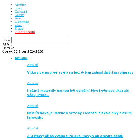
Aktuálně
Sport
Cestování
Kultura
Auto
Ekonomika
zdraví
Z kraje
FRESH RADIO
Hledej
25.9
C
Ostrava
Čtvrtek, 06. Srpen 2026 23:02
Aktuálně
Aktuálně
Vítkovice poprvé vyjely na led. A-tým zahájil další fázi přípravy
Aktuálně
I běžné materiály mohou být geniální. Nová výstava ukazuje
vědu, která…
Aktuálně
Nela Řehová je Hráčkou sezony. Ocenění získala díky hlasům
fanoušků
Aktuálně
Z Ostravy až na východ Polska. Nový vlak otevírá cestu