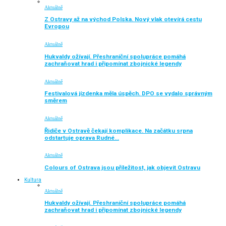
Aktuálně
Z Ostravy až na východ Polska. Nový vlak otevírá cestu
Evropou
Aktuálně
Hukvaldy ožívají. Přeshraniční spolupráce pomáhá
zachraňovat hrad i připomínat zbojnické legendy
Aktuálně
Festivalová jízdenka měla úspěch. DPO se vydalo správným
směrem
Aktuálně
Řidiče v Ostravě čekají komplikace. Na začátku srpna
odstartuje oprava Rudné…
Aktuálně
Colours of Ostrava jsou příležitost, jak objevit Ostravu
Kultura
Aktuálně
Hukvaldy ožívají. Přeshraniční spolupráce pomáhá
zachraňovat hrad i připomínat zbojnické legendy