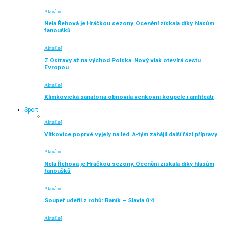
Aktuálně
Nela Řehová je Hráčkou sezony. Ocenění získala díky hlasům
fanoušků
Aktuálně
Z Ostravy až na východ Polska. Nový vlak otevírá cestu
Evropou
Aktuálně
Klimkovická sanatoria obnovila venkovní koupele i amfiteátr
Sport
Aktuálně
Vítkovice poprvé vyjely na led. A-tým zahájil další fázi přípravy
Aktuálně
Nela Řehová je Hráčkou sezony. Ocenění získala díky hlasům
fanoušků
Aktuálně
Soupeř udeřil z rohů: Baník – Slavia 0:4
Aktuálně