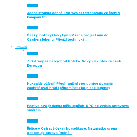
Aktuálně
Jedna stránka denně. Ostrava si zatrénovala ve čtení v
kampani Čti…
Aktuálně
Český motocyklový tým SP race project míří do
Oscherslebenu. Přiváží technická…
Cestování
Aktuálně
Z Ostravy až na východ Polska. Nový vlak otevírá cestu
Evropou
Aktuálně
Hukvaldy ožívají. Přeshraniční spolupráce pomáhá
zachraňovat hrad i připomínat zbojnické legendy
Aktuálně
Festivalová jízdenka měla úspěch. DPO se vydalo správným
směrem
Aktuálně
Řidiče v Ostravě čekají komplikace. Na začátku srpna
odstartuje oprava Rudné…