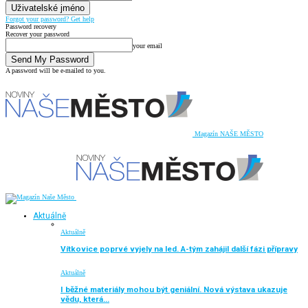
Forgot your password? Get help
Password recovery
Recover your password
your email
A password will be e-mailed to you.
Magazín NAŠE MĚSTO
Aktuálně
Aktuálně
Vítkovice poprvé vyjely na led. A-tým zahájil další fázi přípravy
Aktuálně
I běžné materiály mohou být geniální. Nová výstava ukazuje
vědu, která…