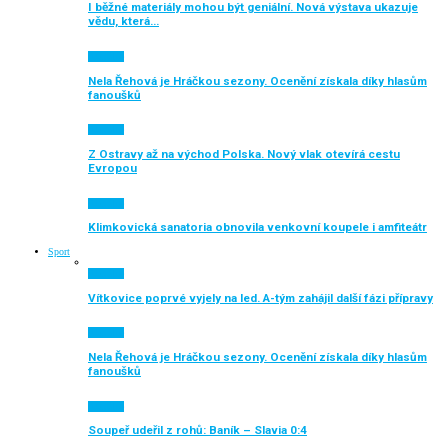
I běžné materiály mohou být geniální. Nová výstava ukazuje
vědu, která…
Aktuálně
Nela Řehová je Hráčkou sezony. Ocenění získala díky hlasům
fanoušků
Aktuálně
Z Ostravy až na východ Polska. Nový vlak otevírá cestu
Evropou
Aktuálně
Klimkovická sanatoria obnovila venkovní koupele i amfiteátr
Sport
Aktuálně
Vítkovice poprvé vyjely na led. A-tým zahájil další fázi přípravy
Aktuálně
Nela Řehová je Hráčkou sezony. Ocenění získala díky hlasům
fanoušků
Aktuálně
Soupeř udeřil z rohů: Baník – Slavia 0:4