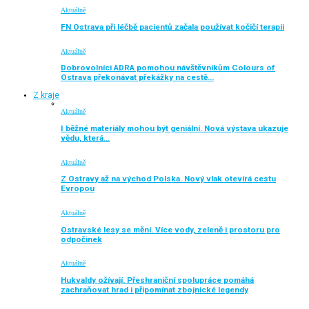
Aktuálně
FN Ostrava při léčbě pacientů začala používat kočičí terapii
Aktuálně
Dobrovolníci ADRA pomohou návštěvníkům Colours of
Ostrava překonávat překážky na cestě…
Z kraje
Aktuálně
I běžné materiály mohou být geniální. Nová výstava ukazuje
vědu, která…
Aktuálně
Z Ostravy až na východ Polska. Nový vlak otevírá cestu
Evropou
Aktuálně
Ostravské lesy se mění. Více vody, zeleně i prostoru pro
odpočinek
Aktuálně
Hukvaldy ožívají. Přeshraniční spolupráce pomáhá
zachraňovat hrad i připomínat zbojnické legendy