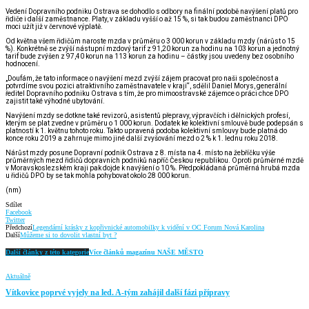
Vedení Dopravního podniku Ostrava se dohodlo s odbory na finální podobě navýšení platů pro
řidiče i další zaměstnance. Platy, v základu vyšší o až 15 %, si tak budou zaměstnanci DPO
moci užít již v červnové výplatě.
Od května všem řidičům naroste mzda v průměru o 3 000 korun v základu mzdy (nárůst o 15
%). Konkrétně se zvýší nástupní mzdový tarif z 91,20 korun za hodinu na 103 korun a jednotný
tarif bude zvýšen z 97,40 korun na 113 korun za hodinu – částky jsou uvedeny bez osobního
hodnocení.
„Doufám, že tato informace o navýšení mezd zvýší zájem pracovat pro naši společnost a
potvrdíme svou pozici atraktivního zaměstnavatele v kraji“, sdělil Daniel Morys, generální
ředitel Dopravního podniku Ostrava s tím, že pro mimoostravské zájemce o práci chce DPO
zajistit také výhodné ubytování.
Navýšení mzdy se dotkne také revizorů, asistentů přepravy, výpravčích i dělnických profesí,
kterým se plat zvedne v průměru o 1 000 korun. Dodatek ke kolektivní smlouvě bude podepsán s
platností k 1. květnu tohoto roku. Takto upravená podoba kolektivní smlouvy bude platná do
konce roku 2019 a zahrnuje mimo jiné další zvyšování mezd o 2 % k 1. lednu roku 2018.
Nárůst mzdy posune Dopravní podnik Ostrava z 8. místa na 4. místo na žebříčku výše
průměrných mezd řidičů dopravních podniků napříč Českou republikou. Oproti průměrné mzdě
v Moravskoslezském kraji pak dojde k navýšení o 10 %. Předpokládaná průměrná hrubá mzda
u řidičů DPO by se tak mohla pohybovat okolo 28 000 korun.
(nm)
Sdílet
Facebook
Twitter
Předchozí
Legendární krásky z kopřivnické automobilky k vidění v OC Forum Nová Karolina
Další
Můžeme si to dovolit vlastní byt ?
Další články z této kategorie
Více článků magazínu NAŠE MĚSTO
Aktuálně
Vítkovice poprvé vyjely na led. A-tým zahájil další fázi přípravy