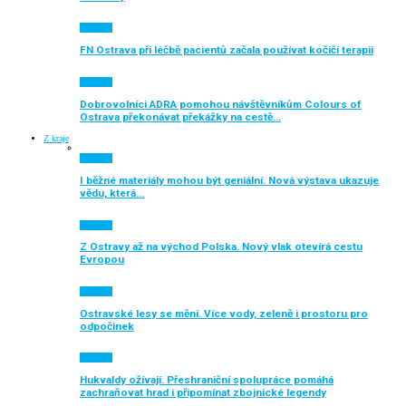
Aktuálně
FN Ostrava při léčbě pacientů začala používat kočičí terapii
Aktuálně
Dobrovolníci ADRA pomohou návštěvníkům Colours of
Ostrava překonávat překážky na cestě…
Z kraje
Aktuálně
I běžné materiály mohou být geniální. Nová výstava ukazuje
vědu, která…
Aktuálně
Z Ostravy až na východ Polska. Nový vlak otevírá cestu
Evropou
Aktuálně
Ostravské lesy se mění. Více vody, zeleně i prostoru pro
odpočinek
Aktuálně
Hukvaldy ožívají. Přeshraniční spolupráce pomáhá
zachraňovat hrad i připomínat zbojnické legendy