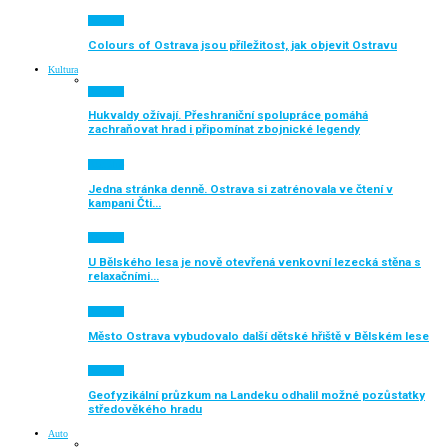
Aktuálně
Colours of Ostrava jsou příležitost, jak objevit Ostravu
Kultura
Aktuálně
Hukvaldy ožívají. Přeshraniční spolupráce pomáhá
zachraňovat hrad i připomínat zbojnické legendy
Aktuálně
Jedna stránka denně. Ostrava si zatrénovala ve čtení v
kampani Čti…
Aktuálně
U Bělského lesa je nově otevřená venkovní lezecká stěna s
relaxačními…
Aktuálně
Město Ostrava vybudovalo další dětské hřiště v Bělském lese
Aktuálně
Geofyzikální průzkum na Landeku odhalil možné pozůstatky
středověkého hradu
Auto