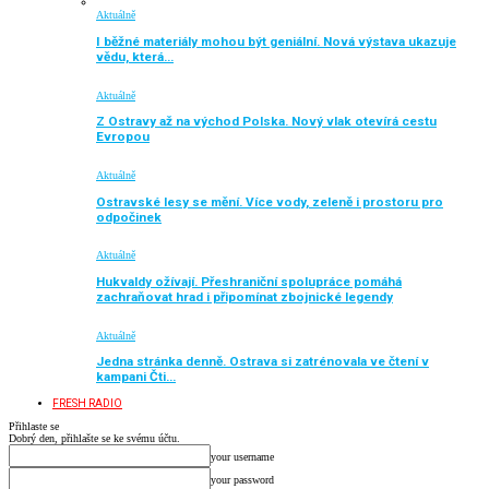
Aktuálně
I běžné materiály mohou být geniální. Nová výstava ukazuje
vědu, která…
Aktuálně
Z Ostravy až na východ Polska. Nový vlak otevírá cestu
Evropou
Aktuálně
Ostravské lesy se mění. Více vody, zeleně i prostoru pro
odpočinek
Aktuálně
Hukvaldy ožívají. Přeshraniční spolupráce pomáhá
zachraňovat hrad i připomínat zbojnické legendy
Aktuálně
Jedna stránka denně. Ostrava si zatrénovala ve čtení v
kampani Čti…
FRESH RADIO
Přihlaste se
Dobrý den, přihlašte se ke svému účtu.
your username
your password