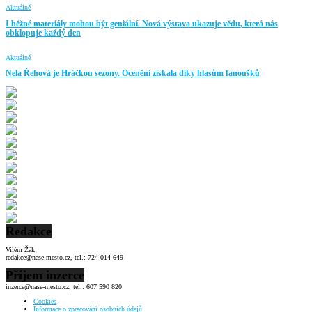
Aktuálně
I běžné materiály mohou být geniální. Nová výstava ukazuje vědu, která nás
obklopuje každý den
Aktuálně
Nela Řehová je Hráčkou sezony. Ocenění získala díky hlasům fanoušků
Redakce
Vilém Žák
redakce@nase-mesto.cz, tel.: 724 014 649
Příjem inzerce
inzerce@nase-mesto.cz, tel.: 607 590 820
Cookies
Informace o zpracování osobních údajů