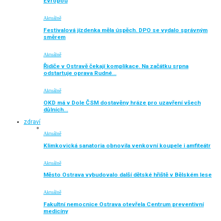
Evropou
Aktuálně
Festivalová jízdenka měla úspěch. DPO se vydalo správným
směrem
Aktuálně
Řidiče v Ostravě čekají komplikace. Na začátku srpna
odstartuje oprava Rudné…
Aktuálně
OKD má v Dole ČSM dostavěny hráze pro uzavření všech
důlních…
zdraví
Aktuálně
Klimkovická sanatoria obnovila venkovní koupele i amfiteátr
Aktuálně
Město Ostrava vybudovalo další dětské hřiště v Bělském lese
Aktuálně
Fakultní nemocnice Ostrava otevřela Centrum preventivní
medicíny