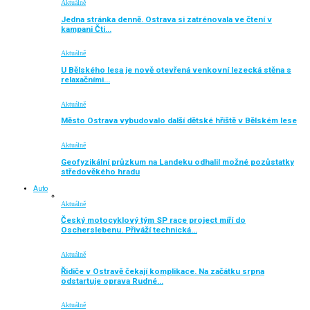
Aktuálně
Jedna stránka denně. Ostrava si zatrénovala ve čtení v
kampani Čti…
Aktuálně
U Bělského lesa je nově otevřená venkovní lezecká stěna s
relaxačními…
Aktuálně
Město Ostrava vybudovalo další dětské hřiště v Bělském lese
Aktuálně
Geofyzikální průzkum na Landeku odhalil možné pozůstatky
středověkého hradu
Auto
Aktuálně
Český motocyklový tým SP race project míří do
Oscherslebenu. Přiváží technická…
Aktuálně
Řidiče v Ostravě čekají komplikace. Na začátku srpna
odstartuje oprava Rudné…
Aktuálně