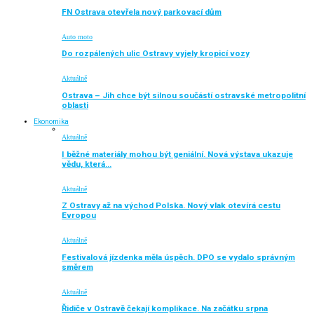
FN Ostrava otevřela nový parkovací dům
Auto moto
Do rozpálených ulic Ostravy vyjely kropicí vozy
Aktuálně
Ostrava – Jih chce být silnou součástí ostravské metropolitní
oblasti
Ekonomika
Aktuálně
I běžné materiály mohou být geniální. Nová výstava ukazuje
vědu, která…
Aktuálně
Z Ostravy až na východ Polska. Nový vlak otevírá cestu
Evropou
Aktuálně
Festivalová jízdenka měla úspěch. DPO se vydalo správným
směrem
Aktuálně
Řidiče v Ostravě čekají komplikace. Na začátku srpna