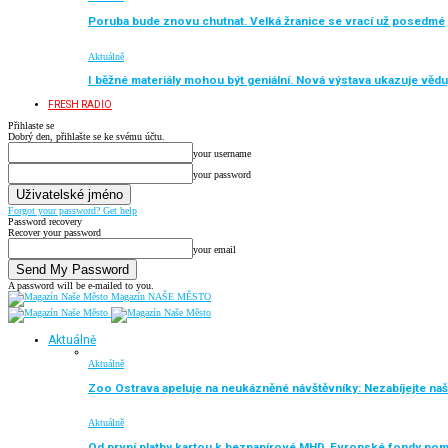
Poruba bude znovu chutnat. Velká žranice se vrací už posedmé
Aktuálně
I běžné materiály mohou být geniální. Nová výstava ukazuje vědu
FRESH RADIO
Přihlaste se
Dobrý den, přihlašte se ke svému účtu.
your username
your password
Forgot your password? Get help
Password recovery
Recover your password
your email
A password will be e-mailed to you.
Magazín NAŠE MĚSTO
Aktuálně
Aktuálně
Zoo Ostrava apeluje na neukázněné návštěvníky: Nezabíjejte naše
Aktuálně
Od první platby kartou k bezpapírové MHD. Evropské fondy po