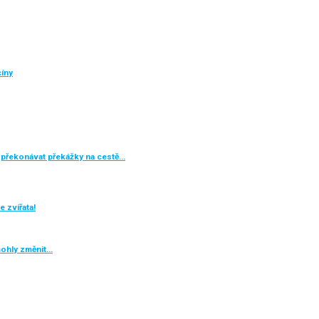
cíny
překonávat překážky na cestě…
 zvířata!
mohly změnit…