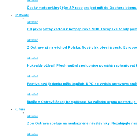
Aktuálně
Český motocyklový tým SP race project míří do Oscherslebenu.
Cestování
Aktuálně
Od první platby kartou k bezpapírové MHD. Evropské fondy po
Aktuálně
Z Ostravy až na východ Polska. Nový vlak otevírá cestu Evropo
Aktuálně
Hukvaldy ožívají. Přeshraniční spolupráce pomáhá zachraňovat h
Aktuálně
Festivalová jízdenka měla úspěch. DPO se vydalo správným sm
Aktuálně
Řidiče v Ostravě čekají komplikace. Na začátku srpna odstartuj
Kultura
Aktuálně
Zoo Ostrava apeluje na neukázněné návštěvníky: Nezabíjejte naše
Aktuálně