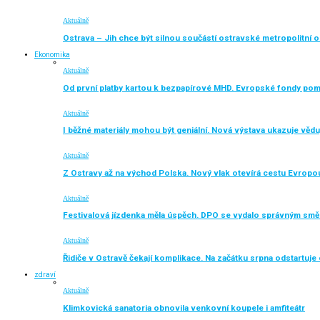
Aktuálně
Ostrava – Jih chce být silnou součástí ostravské metropolitní o
Ekonomika
Aktuálně
Od první platby kartou k bezpapírové MHD. Evropské fondy po
Aktuálně
I běžné materiály mohou být geniální. Nová výstava ukazuje vědu
Aktuálně
Z Ostravy až na východ Polska. Nový vlak otevírá cestu Evropo
Aktuálně
Festivalová jízdenka měla úspěch. DPO se vydalo správným sm
Aktuálně
Řidiče v Ostravě čekají komplikace. Na začátku srpna odstartuj
zdraví
Aktuálně
Klimkovická sanatoria obnovila venkovní koupele i amfiteátr