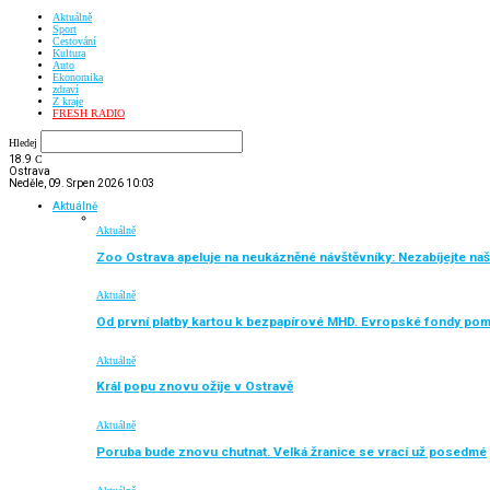
Aktuálně
Sport
Cestování
Kultura
Auto
Ekonomika
zdraví
Z kraje
FRESH RADIO
Hledej
18.9
C
Ostrava
Neděle, 09. Srpen 2026 10:03
Aktuálně
Aktuálně
Zoo Ostrava apeluje na neukázněné návštěvníky: Nezabíjejte naše
Aktuálně
Od první platby kartou k bezpapírové MHD. Evropské fondy po
Aktuálně
Král popu znovu ožije v Ostravě
Aktuálně
Poruba bude znovu chutnat. Velká žranice se vrací už posedmé