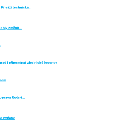
 Přiváží technická…
mohly změnit…
u
rad i připomínat zbojnické legendy
ěrem
e oprava Rudné…
 zvířata!