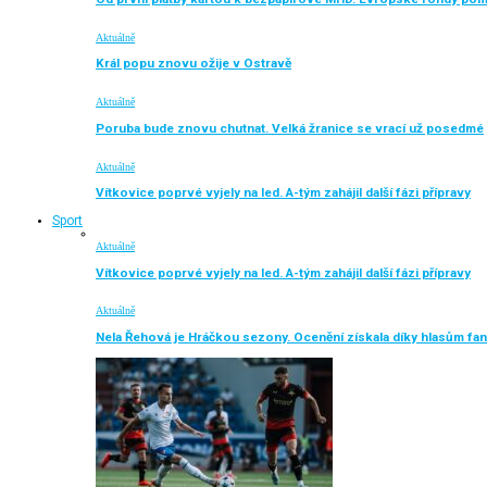
Aktuálně
Král popu znovu ožije v Ostravě
Aktuálně
Poruba bude znovu chutnat. Velká žranice se vrací už posedmé
Aktuálně
Vítkovice poprvé vyjely na led. A-tým zahájil další fázi přípravy
Sport
Aktuálně
Vítkovice poprvé vyjely na led. A-tým zahájil další fázi přípravy
Aktuálně
Nela Řehová je Hráčkou sezony. Ocenění získala díky hlasům fa