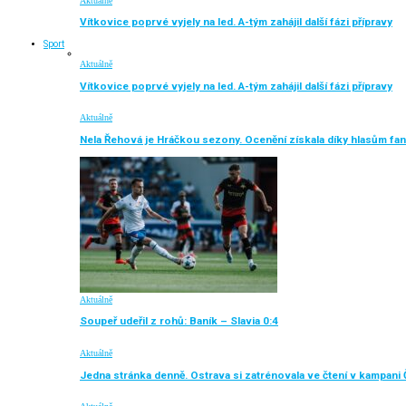
Aktuálně
Vítkovice poprvé vyjely na led. A-tým zahájil další fázi přípravy
Sport
Aktuálně
Vítkovice poprvé vyjely na led. A-tým zahájil další fázi přípravy
Aktuálně
Nela Řehová je Hráčkou sezony. Ocenění získala díky hlasům fa
Aktuálně
Soupeř udeřil z rohů: Baník – Slavia 0:4
Aktuálně
Jedna stránka denně. Ostrava si zatrénovala ve čtení v kampani 