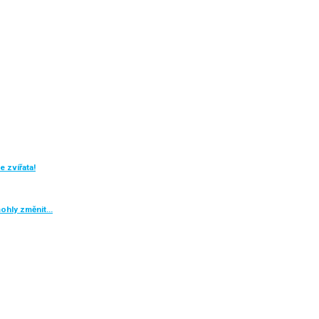
 zvířata!
mohly změnit…