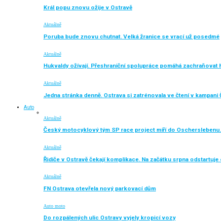
Král popu znovu ožije v Ostravě
Aktuálně
Poruba bude znovu chutnat. Velká žranice se vrací už posedmé
Aktuálně
Hukvaldy ožívají. Přeshraniční spolupráce pomáhá zachraňovat h
Aktuálně
Jedna stránka denně. Ostrava si zatrénovala ve čtení v kampani 
Auto
Aktuálně
Český motocyklový tým SP race project míří do Oscherslebenu.
Aktuálně
Řidiče v Ostravě čekají komplikace. Na začátku srpna odstartuj
Aktuálně
FN Ostrava otevřela nový parkovací dům
Auto moto
Do rozpálených ulic Ostravy vyjely kropicí vozy