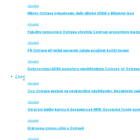
Aktuálně
Město Ostrava vybudovalo další dětské hřiště v Bělském lese
Aktuálně
Fakultní nemocnice Ostrava otevřela Centrum preventivní medi
Aktuálně
FN Ostrava při léčbě pacientů začala používat kočičí terapii
Aktuálně
Dobrovolníci ADRA pomohou návštěvníkům Colours of Ostrava 
Z kraje
Aktuálně
Zoo Ostrava apeluje na neukázněné návštěvníky: Nezabíjejte naše
Aktuálně
Od první platby kartou k bezpapírové MHD. Evropské fondy po
Aktuálně
Král popu znovu ožije v Ostravě
Aktuálně