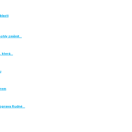
blasti
mohly změnit…
, která…
u
ěrem
e oprava Rudné…