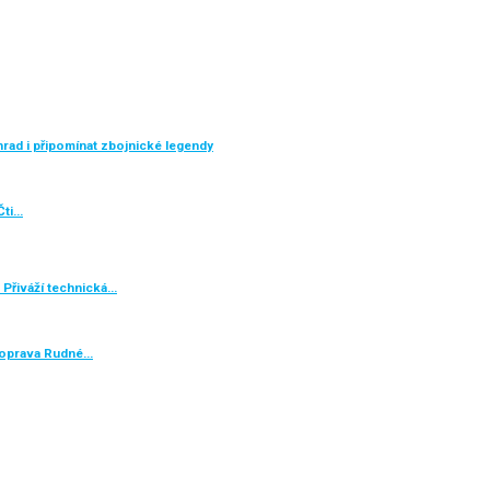
rad i připomínat zbojnické legendy
Čti…
 Přiváží technická…
e oprava Rudné…