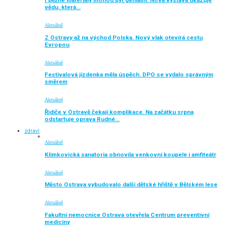
I běžné materiály mohou být geniální. Nová výstava ukazuje
vědu, která…
Aktuálně
Z Ostravy až na východ Polska. Nový vlak otevírá cestu
Evropou
Aktuálně
Festivalová jízdenka měla úspěch. DPO se vydalo správným
směrem
Aktuálně
Řidiče v Ostravě čekají komplikace. Na začátku srpna
odstartuje oprava Rudné…
zdraví
Aktuálně
Klimkovická sanatoria obnovila venkovní koupele i amfiteátr
Aktuálně
Město Ostrava vybudovalo další dětské hřiště v Bělském lese
Aktuálně
Fakultní nemocnice Ostrava otevřela Centrum preventivní
medicíny