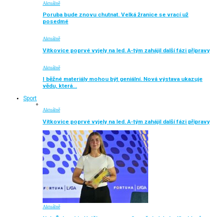
Aktuálně
Poruba bude znovu chutnat. Velká žranice se vrací už
posedmé
Aktuálně
Vítkovice poprvé vyjely na led. A-tým zahájil další fázi přípravy
Aktuálně
I běžné materiály mohou být geniální. Nová výstava ukazuje
vědu, která…
Sport
Aktuálně
Vítkovice poprvé vyjely na led. A-tým zahájil další fázi přípravy
Aktuálně