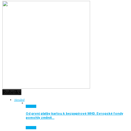
Rubriky
Aktuálně
Aktuálně
Od první platby kartou k bezpapírové MHD. Evropské fondy
pomohly změnit…
Aktuálně