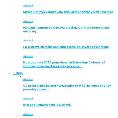
Aktuálně
Město Ostrava vybudovalo další dětské hřiště v Bělském lese
Aktuálně
Fakultní nemocnice Ostrava otevřela Centrum preventivní
medicíny
Aktuálně
FN Ostrava při léčbě pacientů začala používat kočičí terapii
Aktuálně
Dobrovolníci ADRA pomohou návštěvníkům Colours of
Ostrava překonávat překážky na cestě…
Z kraje
Aktuálně
Od první platby kartou k bezpapírové MHD. Evropské fondy
pomohly změnit…
Aktuálně
Král popu znovu ožije v Ostravě
Aktuálně