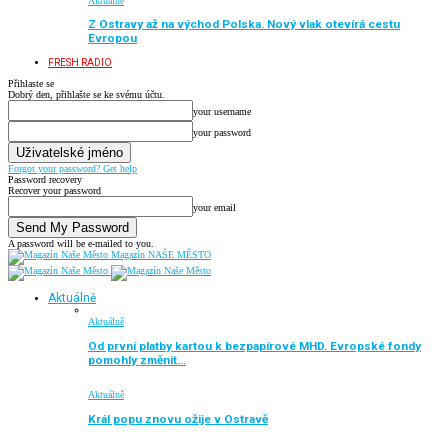
Aktuálně
Z Ostravy až na východ Polska. Nový vlak otevírá cestu
Evropou
FRESH RADIO
Přihlaste se
Dobrý den, přihlašte se ke svému účtu.
your username
your password
Forgot your password? Get help
Password recovery
Recover your password
your email
A password will be e-mailed to you.
Magazín NAŠE MĚSTO
Aktuálně
Aktuálně
Od první platby kartou k bezpapírové MHD. Evropské fondy
pomohly změnit…
Aktuálně
Král popu znovu ožije v Ostravě