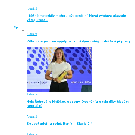
Aktuálně
I běžné materiály mohou být geniální. Nová výstava ukazuje
vědu, která…
Sport
Aktuálně
Vítkovice poprvé vyjely na led. A-tým zahájil další fázi přípravy
Aktuálně
Nela Řehová je Hráčkou sezony. Ocenění získala díky hlasům
fanoušků
Aktuálně
Soupeř udeřil z rohů: Baník – Slavia 0:4
Aktuálně