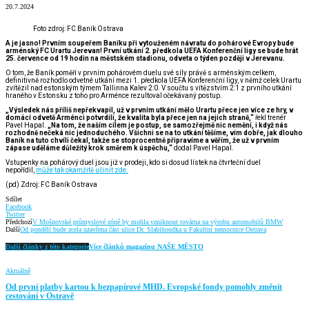
20.7.2024
Foto zdroj: FC Baník Ostrava
A je jasno! Prvním soupeřem Baníku při vytouženém návratu do pohárové Evropy bude
arménský FC Urartu Jerevan! První utkání 2. předkola UEFA Konferenční ligy se bude hrát
25. července od 19 hodin na městském stadionu, odveta o týden později v Jerevanu.
O tom, že Baník poměří v prvním pohárovém duelu své síly právě s arménským celkem,
definitivně rozhodlo odvetné utkání mezi 1. předkola UEFA Konferenční ligy, v němž celek Urartu
zvítězil nad estonským týmem Tallinna Kalev 2:0. V součtu s vítězstvím 2:1 z prvního utkání
hraného v Estonsku z toho pro Arménce rezultoval očekávaný postup.
„Výsledek nás příliš nepřekvapil, už v prvním utkání mělo Urartu přece jen více ze hry, v
domácí odvetě Arménci potvrdili, že kvalita byla přece jen na jejich straně,“
řekl trenér
Pavel Hapal.
„Na tom, že naším cílem je postup, se samozřejmě nic nemění, i když nás
rozhodně nečeká nic jednoduchého. Všichni se na to utkání těšíme, vím dobře, jak dlouho
Baník na tuto chvíli čekal, takže se stoprocentně připravíme a věřím, že už v prvním
zápase uděláme důležitý krok směrem k úspěchu,“
dodal Pavel Hapal.
Vstupenky na pohárový duel jsou již v prodeji, kdo si dosud lístek na čtvrteční duel
nepořídil,
může tak okamžitě učinit zde.
(pd) Zdroj: FC Baník Ostrava
Sdílet
Facebook
Twitter
Předchozí
V Mošnovské průmyslové zóně by mohla vzniknout továrna na výrobu automobilů BMW
Další
Od pondělí bude zcela uzavřena část ulice Dr. Slabihoudka u Fakultní nemocnice Ostrava
Další články z této kategorie
Více článků magazínu NAŠE MĚSTO
Aktuálně
Od první platby kartou k bezpapírové MHD. Evropské fondy pomohly změnit
cestování v Ostravě