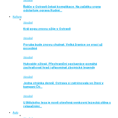
Aktuálně
Řidiče v Ostravě čekají komplikace. Na začátku srpna
odstartuje oprava Rudné…
Kultura
Aktuálně
Král popu znovu ožije v Ostravě
Aktuálně
Poruba bude znovu chutnat. Velká žranice se vrací už
posedmé
Aktuálně
Hukvaldy ožívají. Přeshraniční spolupráce pomáhá
zachraňovat hrad i připomínat zbojnické legendy
Aktuálně
Jedna stránka denně. Ostrava si zatrénovala ve čtení v
kampani Čti…
Aktuálně
U Bělského lesa je nově otevřená venkovní lezecká stěna s
relaxačními…
Auto