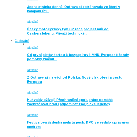
Jedna stránka denně. Ostrava si zatrénovala ve čtení v
kampani Čti…
Aktuálně
Český motocyklový tým SP race project míří do
Oscherslebenu. Přiváží technická…
Cestování
Aktuálně
Od první platby kartou k bezpapírové MHD. Evropské fondy
pomohly změnit…
Aktuálně
Z Ostravy až na východ Polska. Nový vlak otevírá cestu
Evropou
Aktuálně
Hukvaldy ožívají. Přeshraniční spolupráce pomáhá
zachraňovat hrad i připomínat zbojnické legendy
Aktuálně
Festivalová jízdenka měla úspěch. DPO se vydalo správným
směrem