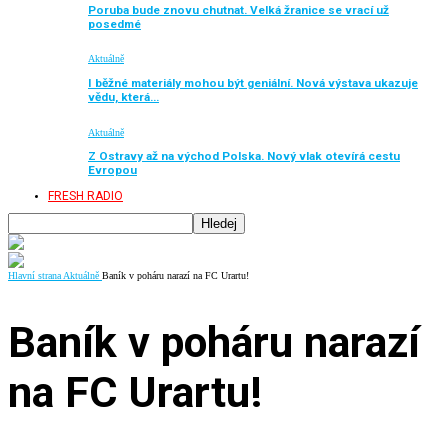
Poruba bude znovu chutnat. Velká žranice se vrací už
posedmé
Aktuálně
I běžné materiály mohou být geniální. Nová výstava ukazuje
vědu, která…
Aktuálně
Z Ostravy až na východ Polska. Nový vlak otevírá cestu
Evropou
FRESH RADIO
Hlavní strana
Aktuálně
Baník v poháru narazí na FC Urartu!
Baník v poháru narazí
na FC Urartu!