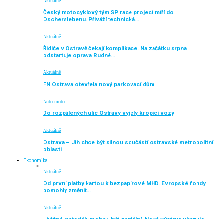
Aktuálně
Český motocyklový tým SP race project míří do
Oscherslebenu. Přiváží technická…
Aktuálně
Řidiče v Ostravě čekají komplikace. Na začátku srpna
odstartuje oprava Rudné…
Aktuálně
FN Ostrava otevřela nový parkovací dům
Auto moto
Do rozpálených ulic Ostravy vyjely kropicí vozy
Aktuálně
Ostrava – Jih chce být silnou součástí ostravské metropolitní
oblasti
Ekonomika
Aktuálně
Od první platby kartou k bezpapírové MHD. Evropské fondy
pomohly změnit…
Aktuálně