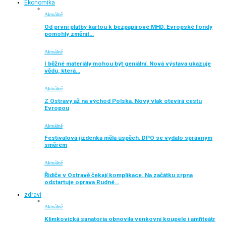
Ekonomika
Aktuálně
Od první platby kartou k bezpapírové MHD. Evropské fondy
pomohly změnit…
Aktuálně
I běžné materiály mohou být geniální. Nová výstava ukazuje
vědu, která…
Aktuálně
Z Ostravy až na východ Polska. Nový vlak otevírá cestu
Evropou
Aktuálně
Festivalová jízdenka měla úspěch. DPO se vydalo správným
směrem
Aktuálně
Řidiče v Ostravě čekají komplikace. Na začátku srpna
odstartuje oprava Rudné…
zdraví
Aktuálně
Klimkovická sanatoria obnovila venkovní koupele i amfiteátr