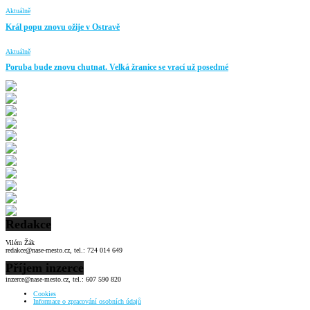
Aktuálně
Král popu znovu ožije v Ostravě
Aktuálně
Poruba bude znovu chutnat. Velká žranice se vrací už posedmé
Redakce
Vilém Žák
redakce@nase-mesto.cz, tel.: 724 014 649
Příjem inzerce
inzerce@nase-mesto.cz, tel.: 607 590 820
Cookies
Informace o zpracování osobních údajů