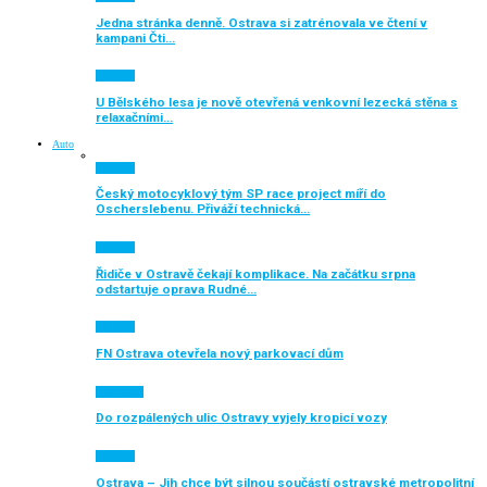
Jedna stránka denně. Ostrava si zatrénovala ve čtení v
kampani Čti…
Aktuálně
U Bělského lesa je nově otevřená venkovní lezecká stěna s
relaxačními…
Auto
Aktuálně
Český motocyklový tým SP race project míří do
Oscherslebenu. Přiváží technická…
Aktuálně
Řidiče v Ostravě čekají komplikace. Na začátku srpna
odstartuje oprava Rudné…
Aktuálně
FN Ostrava otevřela nový parkovací dům
Auto moto
Do rozpálených ulic Ostravy vyjely kropicí vozy
Aktuálně
Ostrava – Jih chce být silnou součástí ostravské metropolitní