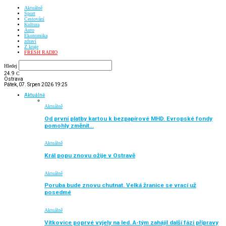
Aktuálně
Sport
Cestování
Kultura
Auto
Ekonomika
zdraví
Z kraje
FRESH RADIO
Hledej
24.9
C
Ostrava
Pátek, 07. Srpen 2026 19:25
Aktuálně
Aktuálně
Od první platby kartou k bezpapírové MHD. Evropské fondy
pomohly změnit…
Aktuálně
Král popu znovu ožije v Ostravě
Aktuálně
Poruba bude znovu chutnat. Velká žranice se vrací už
posedmé
Aktuálně
Vítkovice poprvé vyjely na led. A-tým zahájil další fázi přípravy