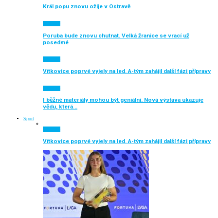
Král popu znovu ožije v Ostravě
Aktuálně
Poruba bude znovu chutnat. Velká žranice se vrací už
posedmé
Aktuálně
Vítkovice poprvé vyjely na led. A-tým zahájil další fázi přípravy
Aktuálně
I běžné materiály mohou být geniální. Nová výstava ukazuje
vědu, která…
Sport
Aktuálně
Vítkovice poprvé vyjely na led. A-tým zahájil další fázi přípravy