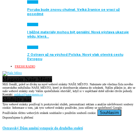
Aktuálně
Poruba bude znovu chutnat. Velká žranice se vrací už
posedmé
Aktuálně
I běžné materiály mohou být geniální. Nová výstava ukazuje
vědu, která…
Aktuálně
Z Ostravy až na východ Polska. Nový vlak otevírá cestu
Evropou
FRESH RADIO
Magazín Naše Město
Milí čtenáři, právě se díváte na nové webové stránky NAŠE MĚSTO. Naleznete zde všechna čísla nového
ostravského měsíčníku NAŠE MĚSTO, který je distribuován zdarma do schránek. Naším přáním je, aby se
naše webové stránky staly Vaším společníkem obzvlášť, když si v uspěchané době užíváte chvíle pohody.
Kontakt:
redakce@nase-mesto.cz
Sledujte nás
Tyto webové stránky používají k poskytování služeb, personalizaci reklam a analýze návštěvnosti soubory
cookie. Informace o tom, jak tyto webové stránky používáte, jsou sdíleny se společností Google.
Souhlasím
Používáním těchto webových stránek souhlasíte s použitím souborů cookie.
Doporučujeme k přečtení
Ostravský Dům umění vstupuje do druhého století