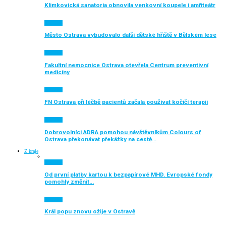
Klimkovická sanatoria obnovila venkovní koupele i amfiteátr
Aktuálně
Město Ostrava vybudovalo další dětské hřiště v Bělském lese
Aktuálně
Fakultní nemocnice Ostrava otevřela Centrum preventivní
medicíny
Aktuálně
FN Ostrava při léčbě pacientů začala používat kočičí terapii
Aktuálně
Dobrovolníci ADRA pomohou návštěvníkům Colours of
Ostrava překonávat překážky na cestě…
Z kraje
Aktuálně
Od první platby kartou k bezpapírové MHD. Evropské fondy
pomohly změnit…
Aktuálně
Král popu znovu ožije v Ostravě