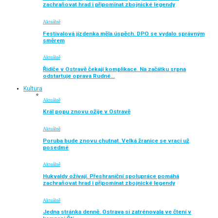
zachraňovat hrad i připomínat zbojnické legendy
Aktuálně
Festivalová jízdenka měla úspěch. DPO se vydalo správným
směrem
Aktuálně
Řidiče v Ostravě čekají komplikace. Na začátku srpna
odstartuje oprava Rudné…
Kultura
Aktuálně
Král popu znovu ožije v Ostravě
Aktuálně
Poruba bude znovu chutnat. Velká žranice se vrací už
posedmé
Aktuálně
Hukvaldy ožívají. Přeshraniční spolupráce pomáhá
zachraňovat hrad i připomínat zbojnické legendy
Aktuálně
Jedna stránka denně. Ostrava si zatrénovala ve čtení v