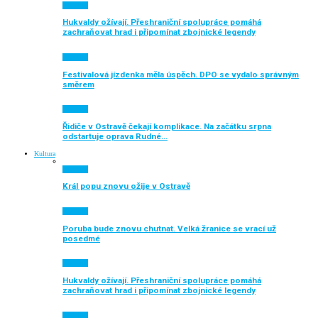
Aktuálně
Hukvaldy ožívají. Přeshraniční spolupráce pomáhá
zachraňovat hrad i připomínat zbojnické legendy
Aktuálně
Festivalová jízdenka měla úspěch. DPO se vydalo správným
směrem
Aktuálně
Řidiče v Ostravě čekají komplikace. Na začátku srpna
odstartuje oprava Rudné…
Kultura
Aktuálně
Král popu znovu ožije v Ostravě
Aktuálně
Poruba bude znovu chutnat. Velká žranice se vrací už
posedmé
Aktuálně
Hukvaldy ožívají. Přeshraniční spolupráce pomáhá
zachraňovat hrad i připomínat zbojnické legendy
Aktuálně