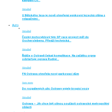
kampani Čti…
Aktuálně
U Bělského lesa je nově otevřená venkovní lezecká stěna s
relaxačními…
Auto
Aktuálně
Český motocyklový tým SP race project míří do
Oscherslebenu. Přiváží technická…
Aktuálně
Řidiče v Ostravě čekají komplikace. Na začátku srpna
odstartuje oprava Rudné…
Aktuálně
FN Ostrava otevřela nový parkovací dům
Auto moto
Do rozpálených ulic Ostravy vyjely kropicí vozy
Aktuálně
Ostrava – Jih chce být silnou součástí ostravské metropolitní
oblasti