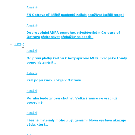
Aktuálně
FN Ostrava při léčbě pacientů začala používat kočičí terapii
Aktuálně
Dobrovolníci ADRA pomohou návštěvníkům Colours of
Ostrava překonávat překážky na cestě…
Z kraje
Aktuálně
Od první platby kartou k bezpapírové MHD. Evropské fondy
pomohly změnit…
Aktuálně
Král popu znovu ožije v Ostravě
Aktuálně
Poruba bude znovu chutnat. Velká žranice se vrací už
posedmé
Aktuálně
I běžné materiály mohou být geniální. Nová výstava ukazuje
vědu, která…