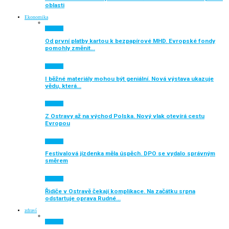
oblasti
Ekonomika
Aktuálně
Od první platby kartou k bezpapírové MHD. Evropské fondy
pomohly změnit…
Aktuálně
I běžné materiály mohou být geniální. Nová výstava ukazuje
vědu, která…
Aktuálně
Z Ostravy až na východ Polska. Nový vlak otevírá cestu
Evropou
Aktuálně
Festivalová jízdenka měla úspěch. DPO se vydalo správným
směrem
Aktuálně
Řidiče v Ostravě čekají komplikace. Na začátku srpna
odstartuje oprava Rudné…
zdraví
Aktuálně