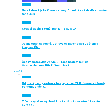
Aktuálně
Nela Řehová je Hráčkou sezony. Ocenění získala díky hlasům
fanoušků
Aktuálně
Soupeř udeřil z rohů: Baník – Slavia 0:4
Aktuálně
Jedna stránka denně. Ostrava si zatrénovala ve čtení v
kampani Čti…
Aktuálně
Český motocyklový tým SP race project míří do
Oscherslebenu. Přiváží technická…
Cestování
Aktuálně
Od první platby kartou k bezpapírové MHD. Evropské fondy
pomohly změnit…
Aktuálně
Z Ostravy až na východ Polska. Nový vlak otevírá cestu
Evropou