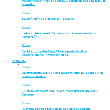
Nela Řehová je Hráčkou sezony. Ocenění získala díky hlasům
fanoušků
Aktuálně
Soupeř udeřil z rohů: Baník – Slavia 0:4
Aktuálně
Jedna stránka denně. Ostrava si zatrénovala ve čtení v
kampani Čti…
Aktuálně
Český motocyklový tým SP race project míří do
Oscherslebenu. Přiváží technická…
Cestování
Aktuálně
Od první platby kartou k bezpapírové MHD. Evropské fondy
pomohly změnit…
Aktuálně
Z Ostravy až na východ Polska. Nový vlak otevírá cestu
Evropou
Aktuálně
Hukvaldy ožívají. Přeshraniční spolupráce pomáhá