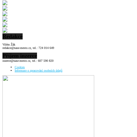
Redakce
Vilém Žák
redakce@nase-mesto.cz, tel.: 724 014 649
Příjem inzerce
inzerce@nase-mesto.cz, tel.: 607 590 820
Cookies
Informace o zpracování osobních údajů