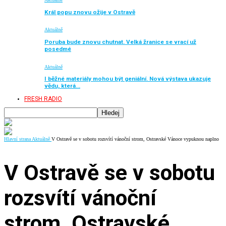
Král popu znovu ožije v Ostravě
Aktuálně
Poruba bude znovu chutnat. Velká žranice se vrací už
posedmé
Aktuálně
I běžné materiály mohou být geniální. Nová výstava ukazuje
vědu, která…
FRESH RADIO
Hlavní strana
Aktuálně
V Ostravě se v sobotu rozsvítí vánoční strom, Ostravské Vánoce vypuknou naplno
V Ostravě se v sobotu
rozsvítí vánoční
strom, Ostravské