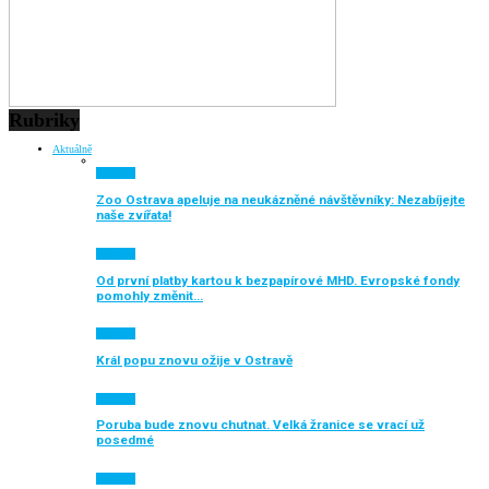
Rubriky
Aktuálně
Aktuálně
Zoo Ostrava apeluje na neukázněné návštěvníky: Nezabíjejte
naše zvířata!
Aktuálně
Od první platby kartou k bezpapírové MHD. Evropské fondy
pomohly změnit…
Aktuálně
Král popu znovu ožije v Ostravě
Aktuálně
Poruba bude znovu chutnat. Velká žranice se vrací už
posedmé
Aktuálně