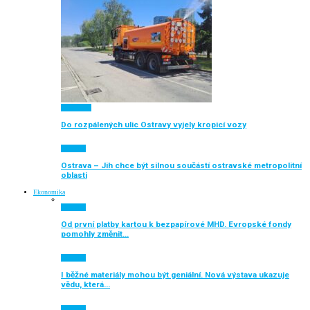
Auto moto
Do rozpálených ulic Ostravy vyjely kropicí vozy
Aktuálně
Ostrava – Jih chce být silnou součástí ostravské metropolitní
oblasti
Ekonomika
Aktuálně
Od první platby kartou k bezpapírové MHD. Evropské fondy
pomohly změnit…
Aktuálně
I běžné materiály mohou být geniální. Nová výstava ukazuje
vědu, která…
Aktuálně