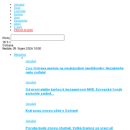
Aktuálně
Sport
Cestování
Kultura
Auto
Ekonomika
zdraví
Z kraje
FRESH RADIO
Hledej
18.9
C
Ostrava
Neděle, 09. Srpen 2026 10:00
Aktuálně
Aktuálně
Zoo Ostrava apeluje na neukázněné návštěvníky: Nezabíjejte
naše zvířata!
Aktuálně
Od první platby kartou k bezpapírové MHD. Evropské fondy
pomohly změnit…
Aktuálně
Král popu znovu ožije v Ostravě
Aktuálně
Poruba bude znovu chutnat. Velká žranice se vrací už