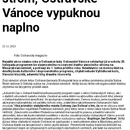
Vánoce vypuknou
naplno
22.11.2023
Foto: Ostravský magazín
Největší akce závěru roku v Ostravě je tady. Ostravské Vánoce odstartují již v sobotu 25.
listopadu programem ke slavnostnímu rozsvícení živého vánočního stromu na
Masarykově náměstí, a potrvají do 1. ledna příštího roku. Návštěvníci se mohou těšit na
desítky bodů kulturního i doprovodného programu, chybět nebude Vyhlídkové kolo,
Vánoční kluziště, adventní trhy, divadla i koncerty.
Živý vánoční strom letos Ostravě darovaly Biskupské lesy a velkou proměnou prošla Scéna
Nové radnice či Dětská scéna na Jiráskově náměstí. Velký důraz tento rok organizátoři kladou
zejména na bezpečný průběh akce.
„Adventní čas v Ostravě tradičně přinese pestrý program nejen v rámci Ostravských Vánoc, ale i
v dalších obvodech našeho města. Osobně se velice těším na atmosféru vánočních trhů, která je
v Ostravě každoročně specifická. Ve spolupráci s realizátorem, Černou loukou, jsme na přípravě
akce pracovali prakticky od začátku tohoto roku, a také letos tak přineseme Ostravanům řadu
novinek,“
říká primátor statutárního města Ostravy Jan Dohnal s tím, že
se ve zbrusu nové
podobě představí například Prokešovo náměstí, jenž letos nese v rámci akce název Scéna Nové
radnice. „S
lavnostní osvětlení Prokešova náměstí má navodit tu pravou a tradiční vánoční
atmosféru, letos tak bude náměstí osvětleno v duchu vizuální podoby Ostravských Vánoc a nově
budeme také promítat jednotlivé objekty přímo na budovu radnice,“
doplňuje Jan Dohnal.
Velký
důraz letos statutární město Ostrava ve spolupráci s realizátorem akce a Městskou policií
Ostrava klade na bezpečnost v rámci jejího konání. Preventisté budou tradičně dohlížet na
bezpečnost nejen ve vytipovaných ostravských obchodních centrech, ale také na vánočních