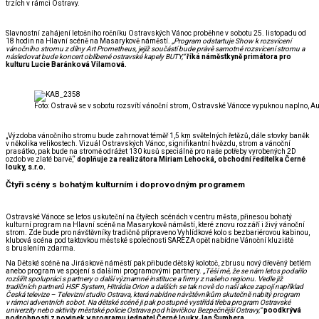
trzích v rámci Ostravy.
Slavnostní zahájení letošního ročníku Ostravských Vánoc proběhne v sobotu 25. listopadu od
18 hodin na Hlavní scéně na Masarykově náměstí.
„Program odstartuje Show k rozsvícení
vánočního stromu z dílny Art Prometheus, jejíž součástí bude právě samotné rozsvícení stromu a
následovat bude koncert oblíbené ostravské kapely BUTY,“
říká náměstkyně primátora pro
kulturu Lucie Baránková Vilamová.
Foto: Ostravě se v sobotu rozsvítí vánoční strom, Ostravské Vánoce vypuknou naplno, A
„Výzdoba vánočního stromu bude zahrnovat téměř 1,5 km světelných řetězů, dále stovky baněk
v několika velikostech. Vizuál Ostravských Vánoc, signifikantní hvězdu, strom a vánoční
prasátko, pak bude na stromě odrážet 130 kusů speciálně pro naše potřeby vyrobených 2D
ozdob ve zlaté barvě,“
doplňuje za realizátora Miriam Lehocká, obchodní ředitelka Černé
louky, s.r.o.
Čtyři scény s bohatým kulturním i doprovodným programem
Ostravské Vánoce se letos uskuteční na čtyřech scénách v centru města, přinesou bohatý
kulturní program na Hlavní scéně na Masarykově náměstí, které znovu rozzáří i živý vánoční
strom. Zde bude pro návštěvníky tradičně připraveno Vyhlídkové kolo s bezbariérovou kabinou,
klubová scéna pod taktovkou městské společnosti SAREZA opět nabídne Vánoční kluziště
s bruslením zdarma.
Na Dětské scéně na Jiráskově náměstí pak přibude dětský kolotoč, zbrusu nový dřevěný betlém
anebo program ve spojení s dalšími programovými partnery.
„Těší mě, že se nám letos podařilo
rozšířit spolupráci s partnery o další významné
instituce a firmy z našeho regionu.
Vedle již
tradičních partnerů HSF System, Hitrádia Orion a dalších se tak nově do naší akce zapojí například
Česká televize – Televizní studio Ostrava, která nabídne návštěvníkům skutečně nabitý program
v rámci adventních sobot. Na dětské scéně ji pak postupně vystřídá třeba program Ostravské
univerzity nebo aktivity městské policie Ostrava pod hlavičkou Bezpečnější Ostravy,“
poodkrývá
podrobnosti z novinek v programu jednatel Černé louky Jan Šumbera.