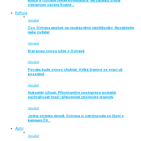
Řidiče v Ostravě čekají komplikace. Na začátku srpna
odstartuje oprava Rudné…
Kultura
Aktuálně
Zoo Ostrava apeluje na neukázněné návštěvníky: Nezabíjejte
naše zvířata!
Aktuálně
Král popu znovu ožije v Ostravě
Aktuálně
Poruba bude znovu chutnat. Velká žranice se vrací už
posedmé
Aktuálně
Hukvaldy ožívají. Přeshraniční spolupráce pomáhá
zachraňovat hrad i připomínat zbojnické legendy
Aktuálně
Jedna stránka denně. Ostrava si zatrénovala ve čtení v
kampani Čti…
Auto
Aktuálně