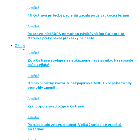
Aktuálně
FN Ostrava při léčbě pacientů začala používat kočičí terapii
Aktuálně
Dobrovolníci ADRA pomohou návštěvníkům Colours of
Ostrava překonávat překážky na cestě…
Z kraje
Aktuálně
Zoo Ostrava apeluje na neukázněné návštěvníky: Nezabíjejte
naše zvířata!
Aktuálně
Od první platby kartou k bezpapírové MHD. Evropské fondy
pomohly změnit…
Aktuálně
Král popu znovu ožije v Ostravě
Aktuálně
Poruba bude znovu chutnat. Velká žranice se vrací už
posedmé