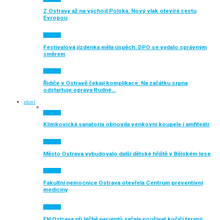
Z Ostravy až na východ Polska. Nový vlak otevírá cestu
Evropou
Aktuálně
Festivalová jízdenka měla úspěch. DPO se vydalo správným
směrem
Aktuálně
Řidiče v Ostravě čekají komplikace. Na začátku srpna
odstartuje oprava Rudné…
zdraví
Aktuálně
Klimkovická sanatoria obnovila venkovní koupele i amfiteátr
Aktuálně
Město Ostrava vybudovalo další dětské hřiště v Bělském lese
Aktuálně
Fakultní nemocnice Ostrava otevřela Centrum preventivní
medicíny
Aktuálně
FN Ostrava při léčbě pacientů začala používat kočičí terapii