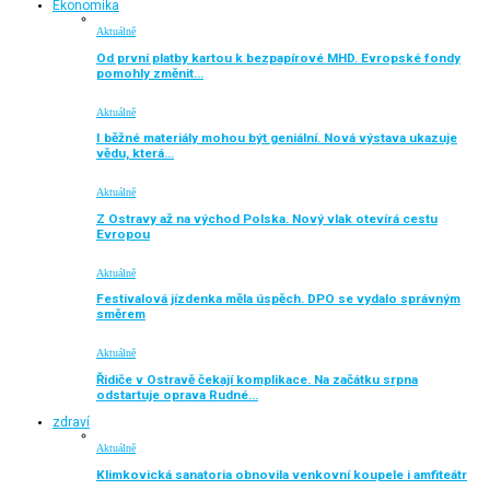
Ekonomika
Aktuálně
Od první platby kartou k bezpapírové MHD. Evropské fondy
pomohly změnit…
Aktuálně
I běžné materiály mohou být geniální. Nová výstava ukazuje
vědu, která…
Aktuálně
Z Ostravy až na východ Polska. Nový vlak otevírá cestu
Evropou
Aktuálně
Festivalová jízdenka měla úspěch. DPO se vydalo správným
směrem
Aktuálně
Řidiče v Ostravě čekají komplikace. Na začátku srpna
odstartuje oprava Rudné…
zdraví
Aktuálně
Klimkovická sanatoria obnovila venkovní koupele i amfiteátr