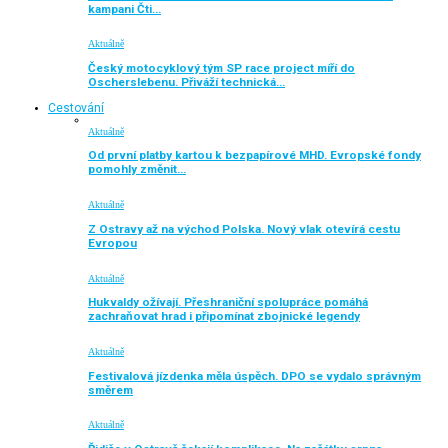
kampani Čti…
Aktuálně
Český motocyklový tým SP race project míří do
Oscherslebenu. Přiváží technická…
Cestování
Aktuálně
Od první platby kartou k bezpapírové MHD. Evropské fondy
pomohly změnit…
Aktuálně
Z Ostravy až na východ Polska. Nový vlak otevírá cestu
Evropou
Aktuálně
Hukvaldy ožívají. Přeshraniční spolupráce pomáhá
zachraňovat hrad i připomínat zbojnické legendy
Aktuálně
Festivalová jízdenka měla úspěch. DPO se vydalo správným
směrem
Aktuálně