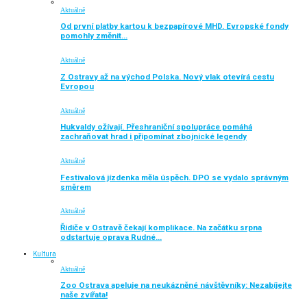
Aktuálně
Od první platby kartou k bezpapírové MHD. Evropské fondy
pomohly změnit…
Aktuálně
Z Ostravy až na východ Polska. Nový vlak otevírá cestu
Evropou
Aktuálně
Hukvaldy ožívají. Přeshraniční spolupráce pomáhá
zachraňovat hrad i připomínat zbojnické legendy
Aktuálně
Festivalová jízdenka měla úspěch. DPO se vydalo správným
směrem
Aktuálně
Řidiče v Ostravě čekají komplikace. Na začátku srpna
odstartuje oprava Rudné…
Kultura
Aktuálně
Zoo Ostrava apeluje na neukázněné návštěvníky: Nezabíjejte
naše zvířata!