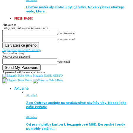
Aktuálně
I běžné materiály mohou být geniální. Nová výstava ukazuje
vědu, která…
FRESH RADIO
Přihlaste se
Dobrý den, přihlašte se ke svému účtu.
your username
your password
Forgot your password? Get help
Password recovery
Recover your password
your email
A password will be e-mailed to you.
Magazín NAŠE MĚSTO
Aktuálně
Aktuálně
Zoo Ostrava apeluje na neukázněné návštěvníky: Nezabíjejte
naše zvířata!
Aktuálně
Od první platby kartou k bezpapírové MHD. Evropské fondy
pomohly změnit…