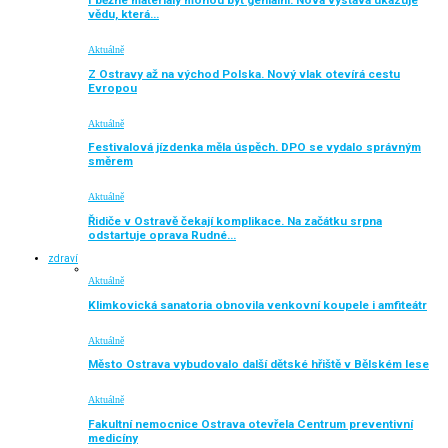
I běžné materiály mohou být geniální. Nová výstava ukazuje
vědu, která…
Aktuálně
Z Ostravy až na východ Polska. Nový vlak otevírá cestu
Evropou
Aktuálně
Festivalová jízdenka měla úspěch. DPO se vydalo správným
směrem
Aktuálně
Řidiče v Ostravě čekají komplikace. Na začátku srpna
odstartuje oprava Rudné…
zdraví
Aktuálně
Klimkovická sanatoria obnovila venkovní koupele i amfiteátr
Aktuálně
Město Ostrava vybudovalo další dětské hřiště v Bělském lese
Aktuálně
Fakultní nemocnice Ostrava otevřela Centrum preventivní
medicíny