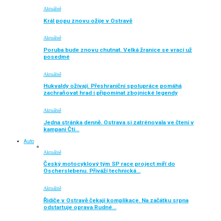
Aktuálně
Král popu znovu ožije v Ostravě
Aktuálně
Poruba bude znovu chutnat. Velká žranice se vrací už
posedmé
Aktuálně
Hukvaldy ožívají. Přeshraniční spolupráce pomáhá
zachraňovat hrad i připomínat zbojnické legendy
Aktuálně
Jedna stránka denně. Ostrava si zatrénovala ve čtení v
kampani Čti…
Auto
Aktuálně
Český motocyklový tým SP race project míří do
Oscherslebenu. Přiváží technická…
Aktuálně
Řidiče v Ostravě čekají komplikace. Na začátku srpna
odstartuje oprava Rudné…