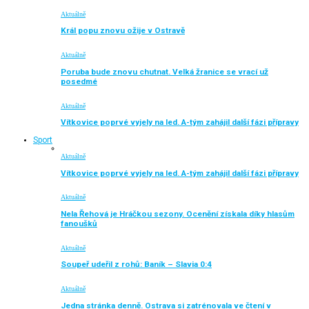
Aktuálně
Král popu znovu ožije v Ostravě
Aktuálně
Poruba bude znovu chutnat. Velká žranice se vrací už
posedmé
Aktuálně
Vítkovice poprvé vyjely na led. A-tým zahájil další fázi přípravy
Sport
Aktuálně
Vítkovice poprvé vyjely na led. A-tým zahájil další fázi přípravy
Aktuálně
Nela Řehová je Hráčkou sezony. Ocenění získala díky hlasům
fanoušků
Aktuálně
Soupeř udeřil z rohů: Baník – Slavia 0:4
Aktuálně
Jedna stránka denně. Ostrava si zatrénovala ve čtení v