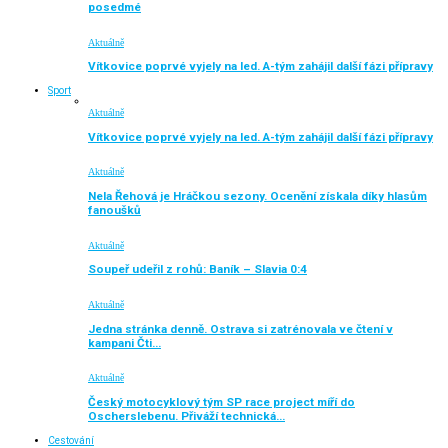
posedmé
Aktuálně
Vítkovice poprvé vyjely na led. A-tým zahájil další fázi přípravy
Sport
Aktuálně
Vítkovice poprvé vyjely na led. A-tým zahájil další fázi přípravy
Aktuálně
Nela Řehová je Hráčkou sezony. Ocenění získala díky hlasům
fanoušků
Aktuálně
Soupeř udeřil z rohů: Baník – Slavia 0:4
Aktuálně
Jedna stránka denně. Ostrava si zatrénovala ve čtení v
kampani Čti…
Aktuálně
Český motocyklový tým SP race project míří do
Oscherslebenu. Přiváží technická…
Cestování