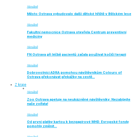
Aktuálně
Město Ostrava vybudovalo další dětské hřiště v Bělském lese
Aktuálně
Fakultní nemocnice Ostrava otevřela Centrum preventivní
medicíny
Aktuálně
FN Ostrava při léčbě pacientů začala používat kočičí terapii
Aktuálně
Dobrovolníci ADRA pomohou návštěvníkům Colours of
Ostrava překonávat překážky na cestě…
Z kraje
Aktuálně
Zoo Ostrava apeluje na neukázněné návštěvníky: Nezabíjejte
naše zvířata!
Aktuálně
Od první platby kartou k bezpapírové MHD. Evropské fondy
pomohly změnit…
Aktuálně