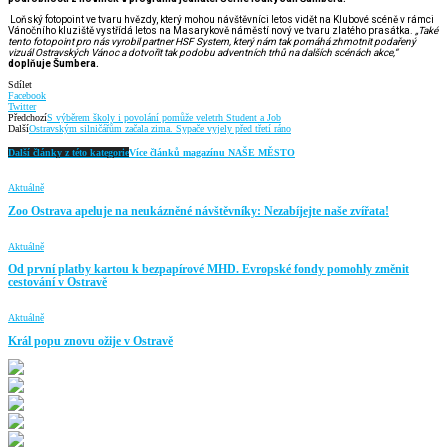
Loňský fotopoint ve tvaru hvězdy, který mohou návštěvníci letos vidět na Klubové scéně v rámci
Vánočního kluziště vystřídá letos na Masarykově náměstí nový ve tvaru zlatého prasátka.
„Také
tento fotopoint pro nás vyrobil partner HSF System, který nám tak pomáhá zhmotnit podařený
vizuál Ostravských Vánoc a dotvořit tak podobu adventních trhů na dalších scénách akce,“
doplňuje Šumbera.
Sdílet
Facebook
Twitter
Předchozí
S výběrem školy i povolání pomůže veletrh Student a Job
Další
Ostravským silničářům začala zima. Sypače vyjely před třetí ráno
Další články z této kategorie
Více článků magazínu NAŠE MĚSTO
Aktuálně
Zoo Ostrava apeluje na neukázněné návštěvníky: Nezabíjejte naše zvířata!
Aktuálně
Od první platby kartou k bezpapírové MHD. Evropské fondy pomohly změnit
cestování v Ostravě
Aktuálně
Král popu znovu ožije v Ostravě