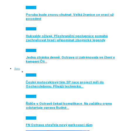
Aktuálně
Poruba bude znovu chutnat. Velká žranice se vrací už
posedmé
Aktuálně
Hukvaldy ožívají. Přeshraniční spolupráce pomáhá
zachraňovat hrad i připomínat zbojnické legendy
Aktuálně
Jedna stránka denně. Ostrava si zatrénovala ve čtení v
kampani Čti…
Auto
Aktuálně
Český motocyklový tým SP race project míří do
Oscherslebenu. Přiváží technická…
Aktuálně
Řidiče v Ostravě čekají komplikace. Na začátku srpna
odstartuje oprava Rudné…
Aktuálně
FN Ostrava otevřela nový parkovací dům