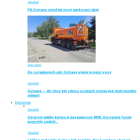
Aktuálně
FN Ostrava otevřela nový parkovací dům
Auto moto
Do rozpálených ulic Ostravy vyjely kropicí vozy
Aktuálně
Ostrava – Jih chce být silnou součástí ostravské metropolitní
oblasti
Ekonomika
Aktuálně
Od první platby kartou k bezpapírové MHD. Evropské fondy
pomohly změnit…
Aktuálně