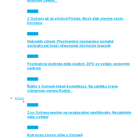
pomohly změnit…
Aktuálně
Z Ostravy až na východ Polska. Nový vlak otevírá cestu
Evropou
Aktuálně
Hukvaldy ožívají. Přeshraniční spolupráce pomáhá
zachraňovat hrad i připomínat zbojnické legendy
Aktuálně
Festivalová jízdenka měla úspěch. DPO se vydalo správným
směrem
Aktuálně
Řidiče v Ostravě čekají komplikace. Na začátku srpna
odstartuje oprava Rudné…
Kultura
Aktuálně
Zoo Ostrava apeluje na neukázněné návštěvníky: Nezabíjejte
naše zvířata!
Aktuálně
Král popu znovu ožije v Ostravě