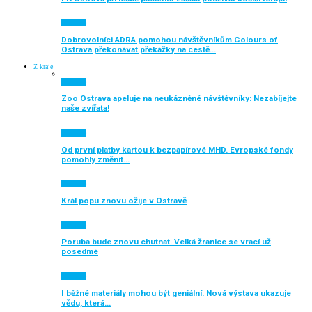
Aktuálně
Dobrovolníci ADRA pomohou návštěvníkům Colours of
Ostrava překonávat překážky na cestě…
Z kraje
Aktuálně
Zoo Ostrava apeluje na neukázněné návštěvníky: Nezabíjejte
naše zvířata!
Aktuálně
Od první platby kartou k bezpapírové MHD. Evropské fondy
pomohly změnit…
Aktuálně
Král popu znovu ožije v Ostravě
Aktuálně
Poruba bude znovu chutnat. Velká žranice se vrací už
posedmé
Aktuálně
I běžné materiály mohou být geniální. Nová výstava ukazuje
vědu, která…