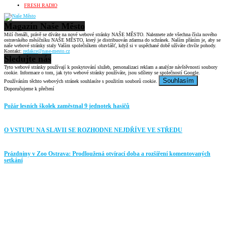
FRESH RADIO
Magazín Naše Město
Milí čtenáři, právě se díváte na nové webové stránky NAŠE MĚSTO. Naleznete zde všechna čísla nového
ostravského měsíčníku NAŠE MĚSTO, který je distribuován zdarma do schránek. Naším přáním je, aby se
naše webové stránky staly Vaším společníkem obzvlášť, když si v uspěchané době užíváte chvíle pohody.
Kontakt:
redakce@nase-mesto.cz
Sledujte nás
Tyto webové stránky používají k poskytování služeb, personalizaci reklam a analýze návštěvnosti soubory
cookie. Informace o tom, jak tyto webové stránky používáte, jsou sdíleny se společností Google.
Souhlasím
Používáním těchto webových stránek souhlasíte s použitím souborů cookie.
Doporučujeme k přečtení
Požár lesních školek zaměstnal 9 jednotek hasičů
O VSTUPU NA SLAVII SE ROZHODNE NEJDŘÍVE VE STŘEDU
Prázdniny v Zoo Ostrava: Prodloužená otvírací doba a rozšíření komentovaných
setkání