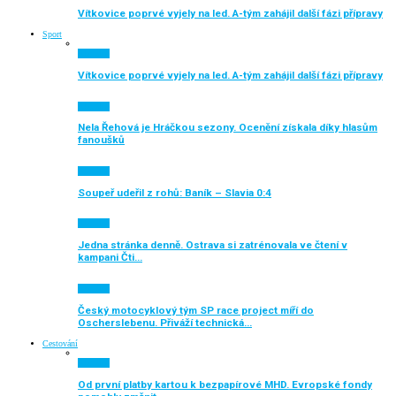
Vítkovice poprvé vyjely na led. A-tým zahájil další fázi přípravy
Sport
Aktuálně
Vítkovice poprvé vyjely na led. A-tým zahájil další fázi přípravy
Aktuálně
Nela Řehová je Hráčkou sezony. Ocenění získala díky hlasům
fanoušků
Aktuálně
Soupeř udeřil z rohů: Baník – Slavia 0:4
Aktuálně
Jedna stránka denně. Ostrava si zatrénovala ve čtení v
kampani Čti…
Aktuálně
Český motocyklový tým SP race project míří do
Oscherslebenu. Přiváží technická…
Cestování
Aktuálně
Od první platby kartou k bezpapírové MHD. Evropské fondy