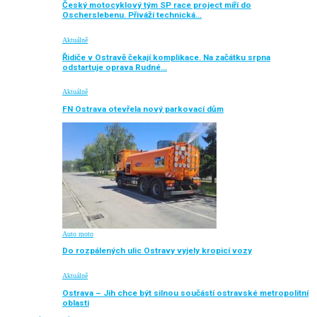
Český motocyklový tým SP race project míří do
Oscherslebenu. Přiváží technická…
Aktuálně
Řidiče v Ostravě čekají komplikace. Na začátku srpna
odstartuje oprava Rudné…
Aktuálně
FN Ostrava otevřela nový parkovací dům
Auto moto
Do rozpálených ulic Ostravy vyjely kropicí vozy
Aktuálně
Ostrava – Jih chce být silnou součástí ostravské metropolitní
oblasti