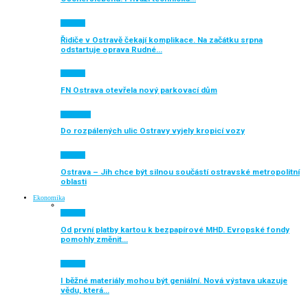
Aktuálně
Řidiče v Ostravě čekají komplikace. Na začátku srpna
odstartuje oprava Rudné…
Aktuálně
FN Ostrava otevřela nový parkovací dům
Auto moto
Do rozpálených ulic Ostravy vyjely kropicí vozy
Aktuálně
Ostrava – Jih chce být silnou součástí ostravské metropolitní
oblasti
Ekonomika
Aktuálně
Od první platby kartou k bezpapírové MHD. Evropské fondy
pomohly změnit…
Aktuálně
I běžné materiály mohou být geniální. Nová výstava ukazuje
vědu, která…