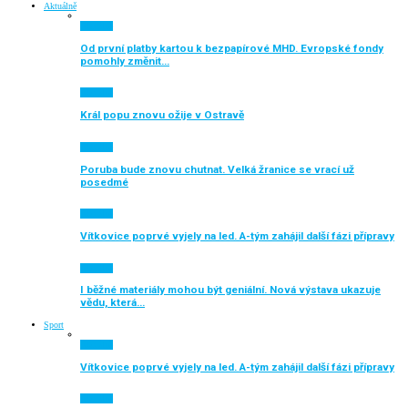
Aktuálně
Aktuálně
Od první platby kartou k bezpapírové MHD. Evropské fondy
pomohly změnit…
Aktuálně
Král popu znovu ožije v Ostravě
Aktuálně
Poruba bude znovu chutnat. Velká žranice se vrací už
posedmé
Aktuálně
Vítkovice poprvé vyjely na led. A-tým zahájil další fázi přípravy
Aktuálně
I běžné materiály mohou být geniální. Nová výstava ukazuje
vědu, která…
Sport
Aktuálně
Vítkovice poprvé vyjely na led. A-tým zahájil další fázi přípravy
Aktuálně