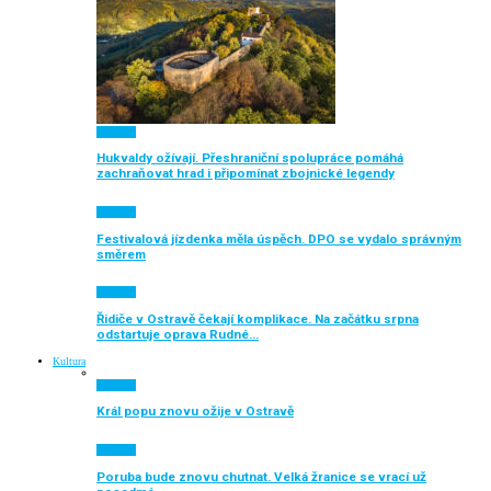
Aktuálně
Hukvaldy ožívají. Přeshraniční spolupráce pomáhá
zachraňovat hrad i připomínat zbojnické legendy
Aktuálně
Festivalová jízdenka měla úspěch. DPO se vydalo správným
směrem
Aktuálně
Řidiče v Ostravě čekají komplikace. Na začátku srpna
odstartuje oprava Rudné…
Kultura
Aktuálně
Král popu znovu ožije v Ostravě
Aktuálně
Poruba bude znovu chutnat. Velká žranice se vrací už