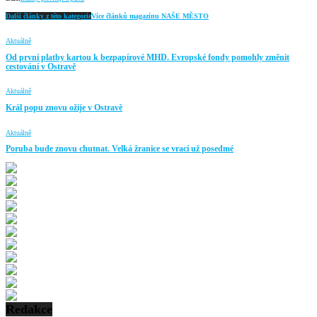
Další články z této kategorie
Více článků magazínu NAŠE MĚSTO
Aktuálně
Od první platby kartou k bezpapírové MHD. Evropské fondy pomohly změnit
cestování v Ostravě
Aktuálně
Král popu znovu ožije v Ostravě
Aktuálně
Poruba bude znovu chutnat. Velká žranice se vrací už posedmé
Redakce