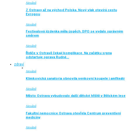
Aktuálně
Z Ostravy až na východ Polska. Nový vlak otevírá cestu
Evropou
Aktuálně
Festivalová jízdenka měla úspěch. DPO se vydalo správným
směrem
Aktuálně
Řidiče v Ostravě čekají komplikace. Na začátku srpna
odstartuje oprava Rudné…
zdraví
Aktuálně
Klimkovická sanatoria obnovila venkovní koupele i amfiteátr
Aktuálně
Město Ostrava vybudovalo další dětské hřiště v Bělském lese
Aktuálně
Fakultní nemocnice Ostrava otevřela Centrum preventivní
medicíny
Aktuálně