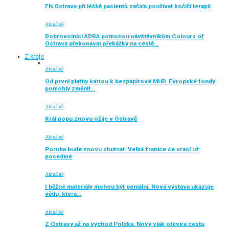
FN Ostrava při léčbě pacientů začala používat kočičí terapii
Aktuálně
Dobrovolníci ADRA pomohou návštěvníkům Colours of
Ostrava překonávat překážky na cestě…
Z kraje
Aktuálně
Od první platby kartou k bezpapírové MHD. Evropské fondy
pomohly změnit…
Aktuálně
Král popu znovu ožije v Ostravě
Aktuálně
Poruba bude znovu chutnat. Velká žranice se vrací už
posedmé
Aktuálně
I běžné materiály mohou být geniální. Nová výstava ukazuje
vědu, která…
Aktuálně
Z Ostravy až na východ Polska. Nový vlak otevírá cestu