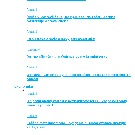
Aktuálně
Řidiče v Ostravě čekají komplikace. Na začátku srpna
odstartuje oprava Rudné…
Aktuálně
FN Ostrava otevřela nový parkovací dům
Auto moto
Do rozpálených ulic Ostravy vyjely kropicí vozy
Aktuálně
Ostrava – Jih chce být silnou součástí ostravské metropolitní
oblasti
Ekonomika
Aktuálně
Od první platby kartou k bezpapírové MHD. Evropské fondy
pomohly změnit…
Aktuálně
I běžné materiály mohou být geniální. Nová výstava ukazuje
vědu, která…