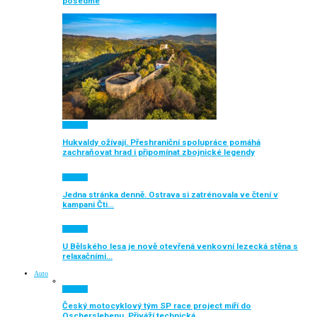
posedmé
Aktuálně
Hukvaldy ožívají. Přeshraniční spolupráce pomáhá
zachraňovat hrad i připomínat zbojnické legendy
Aktuálně
Jedna stránka denně. Ostrava si zatrénovala ve čtení v
kampani Čti…
Aktuálně
U Bělského lesa je nově otevřená venkovní lezecká stěna s
relaxačními…
Auto
Aktuálně
Český motocyklový tým SP race project míří do
Oscherslebenu. Přiváží technická…