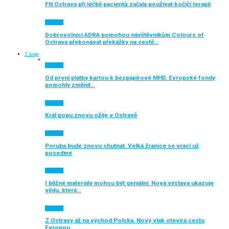
FN Ostrava při léčbě pacientů začala používat kočičí terapii
Aktuálně
Dobrovolníci ADRA pomohou návštěvníkům Colours of
Ostrava překonávat překážky na cestě…
Z kraje
Aktuálně
Od první platby kartou k bezpapírové MHD. Evropské fondy
pomohly změnit…
Aktuálně
Král popu znovu ožije v Ostravě
Aktuálně
Poruba bude znovu chutnat. Velká žranice se vrací už
posedmé
Aktuálně
I běžné materiály mohou být geniální. Nová výstava ukazuje
vědu, která…
Aktuálně
Z Ostravy až na východ Polska. Nový vlak otevírá cestu
Evropou