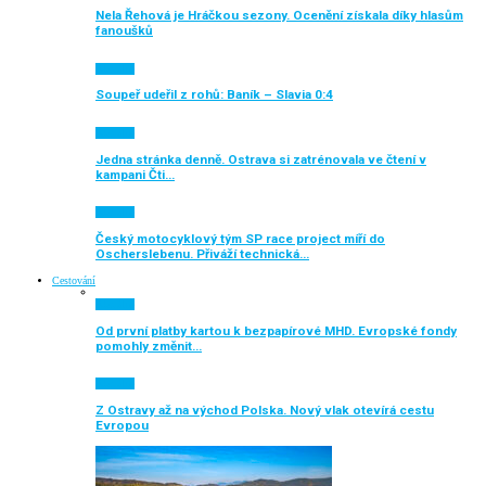
Nela Řehová je Hráčkou sezony. Ocenění získala díky hlasům
fanoušků
Aktuálně
Soupeř udeřil z rohů: Baník – Slavia 0:4
Aktuálně
Jedna stránka denně. Ostrava si zatrénovala ve čtení v
kampani Čti…
Aktuálně
Český motocyklový tým SP race project míří do
Oscherslebenu. Přiváží technická…
Cestování
Aktuálně
Od první platby kartou k bezpapírové MHD. Evropské fondy
pomohly změnit…
Aktuálně
Z Ostravy až na východ Polska. Nový vlak otevírá cestu
Evropou