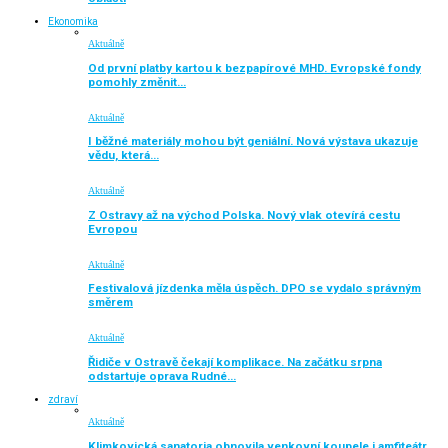
Ekonomika
Aktuálně
Od první platby kartou k bezpapírové MHD. Evropské fondy
pomohly změnit…
Aktuálně
I běžné materiály mohou být geniální. Nová výstava ukazuje
vědu, která…
Aktuálně
Z Ostravy až na východ Polska. Nový vlak otevírá cestu
Evropou
Aktuálně
Festivalová jízdenka měla úspěch. DPO se vydalo správným
směrem
Aktuálně
Řidiče v Ostravě čekají komplikace. Na začátku srpna
odstartuje oprava Rudné…
zdraví
Aktuálně
Klimkovická sanatoria obnovila venkovní koupele i amfiteátr