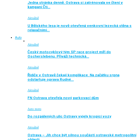
Jedna stránka denně. Ostrava si zatrénovala ve čtení v
kampani Čti…
Aktuálně
U Bělského lesa je nově otevřená venkovní lezecká stěna s
relaxačními…
Auto
Aktuálně
Český motocyklový tým SP race project míří do
Oscherslebenu. Přiváží technická…
Aktuálně
Řidiče v Ostravě čekají komplikace. Na začátku srpna
odstartuje oprava Rudné…
Aktuálně
FN Ostrava otevřela nový parkovací dům
Auto moto
Do rozpálených ulic Ostravy vyjely kropicí vozy
Aktuálně
Ostrava – Jih chce být silnou součástí ostravské metropolitní
oblasti