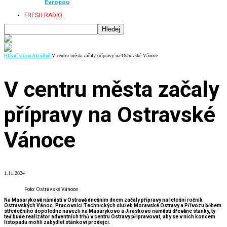
Evropou
FRESH RADIO
Hlavní strana
Aktuálně
V centru města začaly přípravy na Ostravské Vánoce
V centru města začaly
přípravy na Ostravské
Vánoce
1.11.2024
Foto: Ostravské Vánoce
Na Masarykově náměstí v Ostravě dnešním dnem začaly přípravy na letošní ročník
Ostravských Vánoc. Pracovníci Technických služeb Moravské Ostravy a Přívozu během
středečního dopoledne navezli na Masarykovo a Jiráskovo náměstí dřevěné stánky, ty
teď bude realizátor adventních trhů v centru Ostravy připravovat, aby se v nich koncem
listopadu mohli zabydlet stánkoví prodejci.