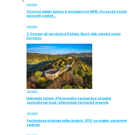
Aktuálně
Od první platby kartou k bezpapírové MHD. Evropské fondy
pomohly změnit…
Aktuálně
Z Ostravy až na východ Polska. Nový vlak otevírá cestu
Evropou
Aktuálně
Hukvaldy ožívají. Přeshraniční spolupráce pomáhá
zachraňovat hrad i připomínat zbojnické legendy
Aktuálně
Festivalová jízdenka měla úspěch. DPO se vydalo správným
směrem