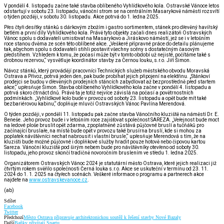
V pondělí 4. listopadu začne také stavba oblíbeného Vyhlídkového kola. Ostravské Vánoce letos
odstartují v sobotu 23. listopadu, vánoční strom se na centrálním Masarykově náměstí rozsvítí
o týden později, v sobotu 30. listopadu. Akce potrvá do 1. ledna 2025.
Přes čtyři desítky stánků s dárkovým zbožím i gastro sortimentem, stánek pro dřevěný havířský
betlém a první díly Vyhlídkového kola. Právě tyto objekty začali dnes realizátoři Ostravských
Vánoc spolu s dodavateli umisťovat na Masarykovo a Jiráskovo náměstí, jež se i v letošním
roce stanou dvěma ze scén této oblíbené akce. „Veškeré přípravné práce do detailu plánujeme
tak, abychom spolu s dodavateli stihli postavit všechny scény s dostatečným časovým
předstihem. Vzhledem k tomu, že počasí může být v tomto období už nejisté, počítáme také s
drobnou rezervou,“ vysvětluje koordinátor stavby za Černou louku, s.r.o. Jiří Šimon.
Návoz stánků, který provádějí pracovníci Technických služeb městského obvodu Moravská
Ostrava a Přívoz, potrvá jeden den, pak bude probíhat jejich připojení na elektřinu. „Stánkoví
prodejci se budou v dřevěných prodejních stáncích zabydlovat až bezprostředně před startem
akce,“ upřesňuje Šimon. Stavba oblíbeného Vyhlídkového kola začne v pondělí 4. listopadu a
potrvá skoro čtrnáct dnů. Právě ta je totiž nejvíce závislá na počasí a povětrnostních
podmínkách. „Vyhlídkové kolo bude v provozu od soboty 23. listopadu a opět bude mít také
bezbariérovou kabinu,“ doplňuje mluvčí Ostravských Vánoc Pavlína Merendová.
O týden později, v pondělí 11. listopadu pak začne stavba Vánočního kluziště na náměstí Dr. E.
Beneše. Jeho provoz bude i v letošním roce zajišťovat společnost SAREZA. „Veřejnost bude moct
na ledové ploše bruslit opět zdarma, zpoplatněné zůstává půjčovné bruslí a tučňáků pro
začínající bruslaře, na místě bude opět v provozu také brusírna bruslí, kde si mohou za
poplatek návštěvníci nechat nabrousit i vlastní brusle,“ upřesňuje Merendová s tím, že na
kluzišti bude možné půjčovné i doplňkové služby hradit pouze hotově nebo čipovou kartou
Sareza. Vánoční kluziště pod širým nebem bude pro návštěvníky otevřeno od soboty 30.
listopadu, jeho provoz skončí tradičně novoročním bruslením ve středu 1. ledna 2025.
Organizátorem Ostravských Vánoc 2024 je statutární město Ostrava, které jejich realizaci již
čtvrtým rokem svěřilo společnosti Černá louka s.r.o. Akce se uskuteční v termínu od 23. 11.
2024 do 1. 1. 2025 na čtyřech scénách. Veškeré informace o programu a partnerech akce
najdete na
www.ostravskevanoce.cz
.
(ab)
Sdílet
Facebook
Twitter
Předchozí
Město Ostrava připravuje architektonickou soutěž k řešení stavby Nové Bazaly
Další
Baňky přivítají Spartu