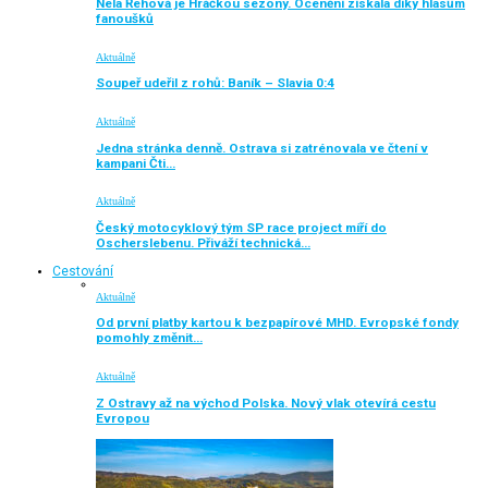
Nela Řehová je Hráčkou sezony. Ocenění získala díky hlasům
fanoušků
Aktuálně
Soupeř udeřil z rohů: Baník – Slavia 0:4
Aktuálně
Jedna stránka denně. Ostrava si zatrénovala ve čtení v
kampani Čti…
Aktuálně
Český motocyklový tým SP race project míří do
Oscherslebenu. Přiváží technická…
Cestování
Aktuálně
Od první platby kartou k bezpapírové MHD. Evropské fondy
pomohly změnit…
Aktuálně
Z Ostravy až na východ Polska. Nový vlak otevírá cestu
Evropou