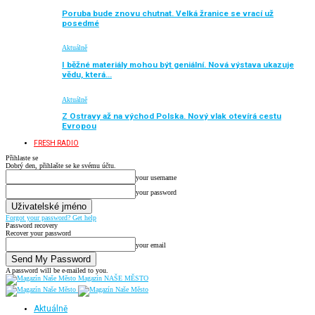
Poruba bude znovu chutnat. Velká žranice se vrací už
posedmé
Aktuálně
I běžné materiály mohou být geniální. Nová výstava ukazuje
vědu, která…
Aktuálně
Z Ostravy až na východ Polska. Nový vlak otevírá cestu
Evropou
FRESH RADIO
Přihlaste se
Dobrý den, přihlašte se ke svému účtu.
your username
your password
Forgot your password? Get help
Password recovery
Recover your password
your email
A password will be e-mailed to you.
Magazín NAŠE MĚSTO
Aktuálně