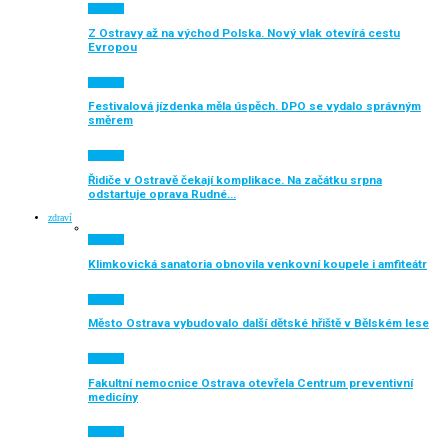
Aktuálně
Z Ostravy až na východ Polska. Nový vlak otevírá cestu
Evropou
Aktuálně
Festivalová jízdenka měla úspěch. DPO se vydalo správným
směrem
Aktuálně
Řidiče v Ostravě čekají komplikace. Na začátku srpna
odstartuje oprava Rudné…
zdraví
Aktuálně
Klimkovická sanatoria obnovila venkovní koupele i amfiteátr
Aktuálně
Město Ostrava vybudovalo další dětské hřiště v Bělském lese
Aktuálně
Fakultní nemocnice Ostrava otevřela Centrum preventivní
medicíny
Aktuálně