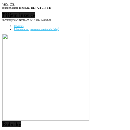
Vilém Žák
redakce@nase-mesto.cz, tel.: 724 014 649
Příjem inzerce
inzerce@nase-mesto.cz, tel.: 607 590 820
Cookies
Informace o zpracování osobních údajů
Rubriky