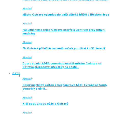
Aktuálně
Město Ostrava vybudovalo další dětské hřiště v Bělském lese
Aktuálně
Fakultní nemocnice Ostrava otevřela Centrum preventivní
medicíny
Aktuálně
FN Ostrava při léčbě pacientů začala používat kočičí terapii
Aktuálně
Dobrovolníci ADRA pomohou návštěvníkům Colours of
Ostrava překonávat překážky na cestě…
Z kraje
Aktuálně
Od první platby kartou k bezpapírové MHD. Evropské fondy
pomohly změnit…
Aktuálně
Král popu znovu ožije v Ostravě
Aktuálně