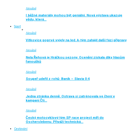
Aktuálně
I běžné materiály mohou být geniální. Nová výstava ukazuje
vědu, která…
Sport
Aktuálně
Vítkovice poprvé vyjely na led. A-tým zahájil další fázi přípravy
Aktuálně
Nela Řehová je Hráčkou sezony. Ocenění získala díky hlasům
fanoušků
Aktuálně
Soupeř udeřil z rohů: Baník – Slavia 0:4
Aktuálně
Jedna stránka denně. Ostrava si zatrénovala ve čtení v
kampani Čti…
Aktuálně
Český motocyklový tým SP race project míří do
Oscherslebenu. Přiváží technická…
Cestování