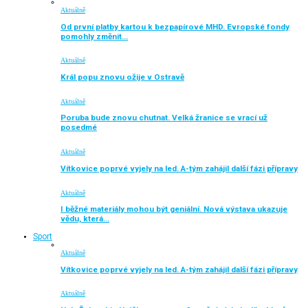
Aktuálně
Od první platby kartou k bezpapírové MHD. Evropské fondy
pomohly změnit…
Aktuálně
Král popu znovu ožije v Ostravě
Aktuálně
Poruba bude znovu chutnat. Velká žranice se vrací už
posedmé
Aktuálně
Vítkovice poprvé vyjely na led. A-tým zahájil další fázi přípravy
Aktuálně
I běžné materiály mohou být geniální. Nová výstava ukazuje
vědu, která…
Sport
Aktuálně
Vítkovice poprvé vyjely na led. A-tým zahájil další fázi přípravy
Aktuálně