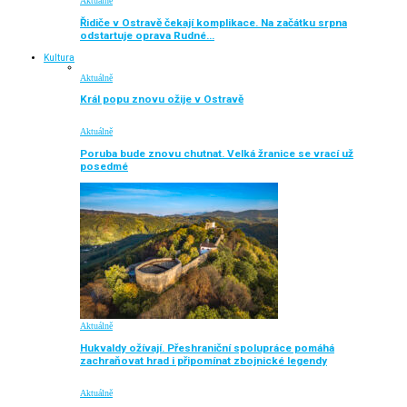
Aktuálně
Řidiče v Ostravě čekají komplikace. Na začátku srpna
odstartuje oprava Rudné…
Kultura
Aktuálně
Král popu znovu ožije v Ostravě
Aktuálně
Poruba bude znovu chutnat. Velká žranice se vrací už
posedmé
Aktuálně
Hukvaldy ožívají. Přeshraniční spolupráce pomáhá
zachraňovat hrad i připomínat zbojnické legendy
Aktuálně