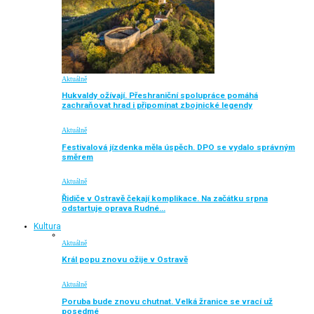
Aktuálně
Hukvaldy ožívají. Přeshraniční spolupráce pomáhá
zachraňovat hrad i připomínat zbojnické legendy
Aktuálně
Festivalová jízdenka měla úspěch. DPO se vydalo správným
směrem
Aktuálně
Řidiče v Ostravě čekají komplikace. Na začátku srpna
odstartuje oprava Rudné…
Kultura
Aktuálně
Král popu znovu ožije v Ostravě
Aktuálně
Poruba bude znovu chutnat. Velká žranice se vrací už
posedmé