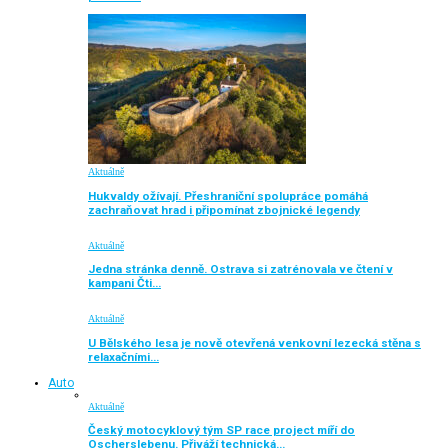
Aktuálně
Hukvaldy ožívají. Přeshraniční spolupráce pomáhá
zachraňovat hrad i připomínat zbojnické legendy
Aktuálně
Jedna stránka denně. Ostrava si zatrénovala ve čtení v
kampani Čti…
Aktuálně
U Bělského lesa je nově otevřená venkovní lezecká stěna s
relaxačními…
Auto
Aktuálně
Český motocyklový tým SP race project míří do
Oscherslebenu. Přiváží technická…