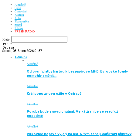
Aktuálně
Sport
Cestování
Kultura
Auto
Ekonomika
zdraví
Z kraje
FRESH RADIO
Hledej
19.1
C
Ostrava
Sobota, 08. Srpen 2026 01:37
Aktuálně
Aktuálně
Od první platby kartou k bezpapírové MHD. Evropské fondy
pomohly změnit…
Aktuálně
Král popu znovu ožije v Ostravě
Aktuálně
Poruba bude znovu chutnat. Velká žranice se vrací už
posedmé
Aktuálně
Vítkovice poprvé vyjely na led. A-tým zahájil další fázi přípravy