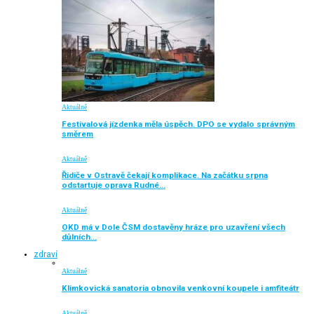
Aktuálně
Festivalová jízdenka měla úspěch. DPO se vydalo správným
směrem
Aktuálně
Řidiče v Ostravě čekají komplikace. Na začátku srpna
odstartuje oprava Rudné…
Aktuálně
OKD má v Dole ČSM dostavěny hráze pro uzavření všech
důlních…
zdraví
Aktuálně
Klimkovická sanatoria obnovila venkovní koupele i amfiteátr
Aktuálně