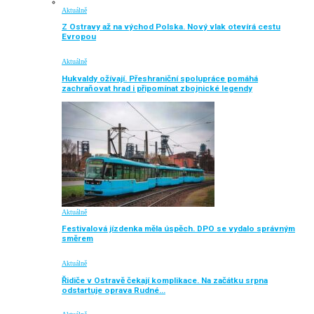
Aktuálně
Z Ostravy až na východ Polska. Nový vlak otevírá cestu
Evropou
Aktuálně
Hukvaldy ožívají. Přeshraniční spolupráce pomáhá
zachraňovat hrad i připomínat zbojnické legendy
Aktuálně
Festivalová jízdenka měla úspěch. DPO se vydalo správným
směrem
Aktuálně
Řidiče v Ostravě čekají komplikace. Na začátku srpna
odstartuje oprava Rudné…