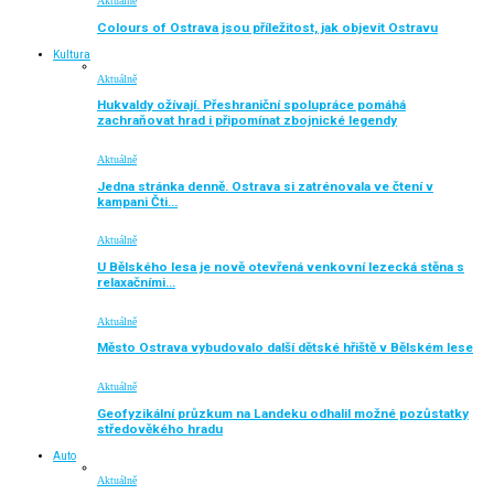
Aktuálně
Colours of Ostrava jsou příležitost, jak objevit Ostravu
Kultura
Aktuálně
Hukvaldy ožívají. Přeshraniční spolupráce pomáhá
zachraňovat hrad i připomínat zbojnické legendy
Aktuálně
Jedna stránka denně. Ostrava si zatrénovala ve čtení v
kampani Čti…
Aktuálně
U Bělského lesa je nově otevřená venkovní lezecká stěna s
relaxačními…
Aktuálně
Město Ostrava vybudovalo další dětské hřiště v Bělském lese
Aktuálně
Geofyzikální průzkum na Landeku odhalil možné pozůstatky
středověkého hradu
Auto
Aktuálně