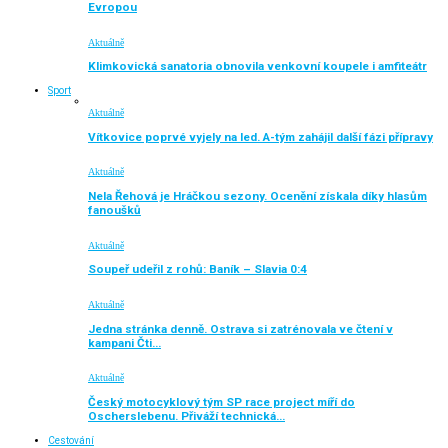
Evropou
Aktuálně
Klimkovická sanatoria obnovila venkovní koupele i amfiteátr
Sport
Aktuálně
Vítkovice poprvé vyjely na led. A-tým zahájil další fázi přípravy
Aktuálně
Nela Řehová je Hráčkou sezony. Ocenění získala díky hlasům
fanoušků
Aktuálně
Soupeř udeřil z rohů: Baník – Slavia 0:4
Aktuálně
Jedna stránka denně. Ostrava si zatrénovala ve čtení v
kampani Čti…
Aktuálně
Český motocyklový tým SP race project míří do
Oscherslebenu. Přiváží technická…
Cestování