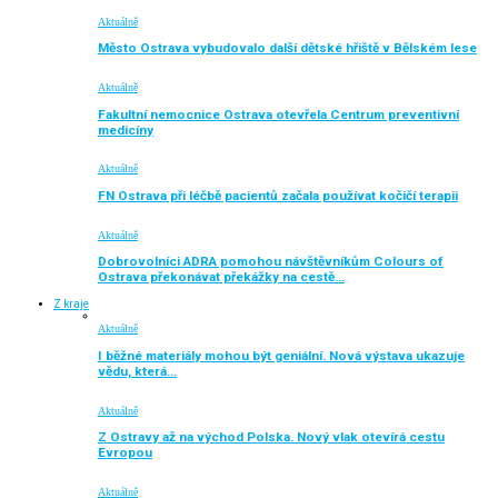
Aktuálně
Město Ostrava vybudovalo další dětské hřiště v Bělském lese
Aktuálně
Fakultní nemocnice Ostrava otevřela Centrum preventivní
medicíny
Aktuálně
FN Ostrava při léčbě pacientů začala používat kočičí terapii
Aktuálně
Dobrovolníci ADRA pomohou návštěvníkům Colours of
Ostrava překonávat překážky na cestě…
Z kraje
Aktuálně
I běžné materiály mohou být geniální. Nová výstava ukazuje
vědu, která…
Aktuálně
Z Ostravy až na východ Polska. Nový vlak otevírá cestu
Evropou
Aktuálně