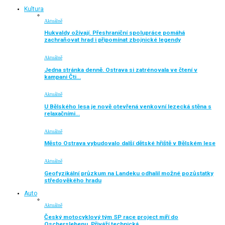
Kultura
Aktuálně
Hukvaldy ožívají. Přeshraniční spolupráce pomáhá
zachraňovat hrad i připomínat zbojnické legendy
Aktuálně
Jedna stránka denně. Ostrava si zatrénovala ve čtení v
kampani Čti…
Aktuálně
U Bělského lesa je nově otevřená venkovní lezecká stěna s
relaxačními…
Aktuálně
Město Ostrava vybudovalo další dětské hřiště v Bělském lese
Aktuálně
Geofyzikální průzkum na Landeku odhalil možné pozůstatky
středověkého hradu
Auto
Aktuálně
Český motocyklový tým SP race project míří do
Oscherslebenu. Přiváží technická…