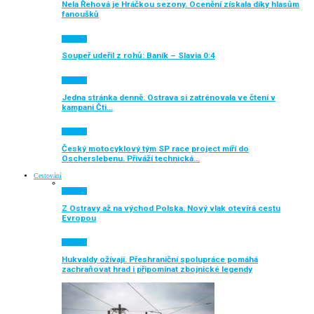
Nela Řehová je Hráčkou sezony. Ocenění získala díky hlasům
fanoušků
Aktuálně
Soupeř udeřil z rohů: Baník – Slavia 0:4
Aktuálně
Jedna stránka denně. Ostrava si zatrénovala ve čtení v
kampani Čti…
Aktuálně
Český motocyklový tým SP race project míří do
Oscherslebenu. Přiváží technická…
Cestování
Aktuálně
Z Ostravy až na východ Polska. Nový vlak otevírá cestu
Evropou
Aktuálně
Hukvaldy ožívají. Přeshraniční spolupráce pomáhá
zachraňovat hrad i připomínat zbojnické legendy