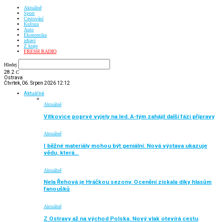
Aktuálně
Sport
Cestování
Kultura
Auto
Ekonomika
zdraví
Z kraje
FRESH RADIO
Hledej
28.2
C
Ostrava
Čtvrtek, 06. Srpen 2026 12:12
Aktuálně
Aktuálně
Vítkovice poprvé vyjely na led. A-tým zahájil další fázi přípravy
Aktuálně
I běžné materiály mohou být geniální. Nová výstava ukazuje
vědu, která…
Aktuálně
Nela Řehová je Hráčkou sezony. Ocenění získala díky hlasům
fanoušků
Aktuálně
Z Ostravy až na východ Polska. Nový vlak otevírá cestu