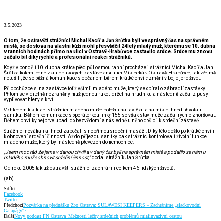
3.5.2023
O tom, že ostravští strážníci Michal Kacíř a Jan Šrůtka byli ve správný čas na správném
místě, se doslova na vlastní kůži mohl přesvědčit 24letý mladý muž, kterému se 10. dubna
v ranních hodinách přímo na ulici v Ostravě-Hrabůvce zastavilo srdce. Srdce mu znovu
začalo bít díky rychlé a profesionální reakci strážníků.
Když v pondělí 10. dubna krátce před půl osmou ranní procházeli strážníci Michal Kacíř a Jan
Šrůtka kolem jedné z autobusových zastávek na ulici Místecká v Ostravě-Hrabůvce, tak zřejmě
netušili, že se běžná komunikace s občanem během krátké chvíle změní v boj o jeho život.
Při obchůzce si na zastávce totiž všimli mladého muže, který se opíral o zábradlí zastávky.
Přitom se viditelně nezraněný muž jednou rukou držel na hrudníku a následně začal z pusy
vyplivovat hleny s krví.
Vzhledem k situaci strážníci mladého muže položili na lavičku a na místo ihned přivolali
sanitku. Během komunikace s operátorkou linky 155 se však stav muže začal rychle zhoršovat.
Během chvilky nejprve upadl do bezvědomí a následně u něho došlo i k srdeční zástavě.
Strážníci neváhali a ihned započali s nepřímou srdeční masáží. Díky této došlo po krátké chvíli
k obnovení srdeční činnosti. Až do příjezdu sanitky pak strážníci kontrolovali životní funkce
mladého muže, který byl následně převezen do nemocnice.
„Jsem moc rád, že jsme v danou chvíli a v daný čas byli na správném místě a podařilo se nám u
mladého muže obnovit srdeční činnost,“
dodal strážník Jan Šrůtka.
Od roku 2005 tak už ostravští strážníci zachránili celkem 46 lidských životů.
(ab)
Sdílet
Facebook
Twitter
Předchozí
Pozvánka na přednášku Zoo Ostrava: SULAWESI KEEPERS – Zachráníme „sladkovodní
Galapágy“?
Další
Nový podcast FN Ostrava_Možnosti léčby srdečních problémů miniinvazivní cestou