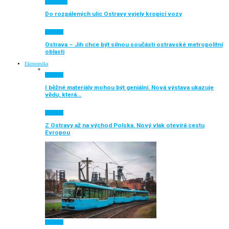
Auto moto
Do rozpálených ulic Ostravy vyjely kropicí vozy
Aktuálně
Ostrava – Jih chce být silnou součástí ostravské metropolitní
oblasti
Ekonomika
Aktuálně
I běžné materiály mohou být geniální. Nová výstava ukazuje
vědu, která…
Aktuálně
Z Ostravy až na východ Polska. Nový vlak otevírá cestu
Evropou
Aktuálně