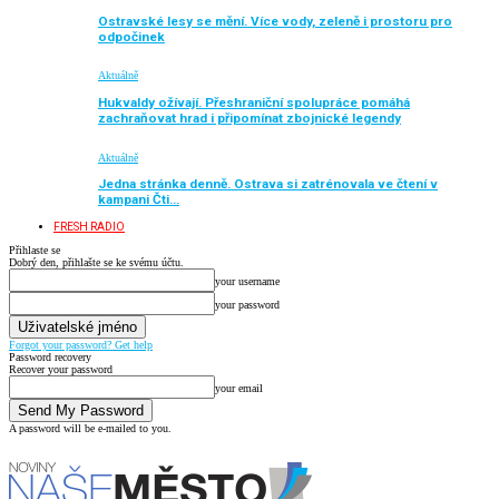
Ostravské lesy se mění. Více vody, zeleně i prostoru pro
odpočinek
Aktuálně
Hukvaldy ožívají. Přeshraniční spolupráce pomáhá
zachraňovat hrad i připomínat zbojnické legendy
Aktuálně
Jedna stránka denně. Ostrava si zatrénovala ve čtení v
kampani Čti…
FRESH RADIO
Přihlaste se
Dobrý den, přihlašte se ke svému účtu.
your username
your password
Forgot your password? Get help
Password recovery
Recover your password
your email
A password will be e-mailed to you.