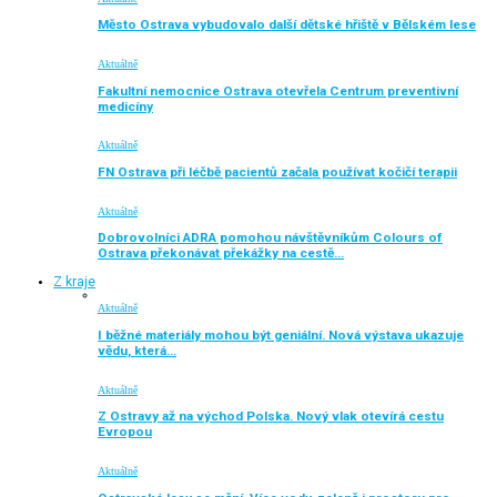
Město Ostrava vybudovalo další dětské hřiště v Bělském lese
Aktuálně
Fakultní nemocnice Ostrava otevřela Centrum preventivní
medicíny
Aktuálně
FN Ostrava při léčbě pacientů začala používat kočičí terapii
Aktuálně
Dobrovolníci ADRA pomohou návštěvníkům Colours of
Ostrava překonávat překážky na cestě…
Z kraje
Aktuálně
I běžné materiály mohou být geniální. Nová výstava ukazuje
vědu, která…
Aktuálně
Z Ostravy až na východ Polska. Nový vlak otevírá cestu
Evropou
Aktuálně