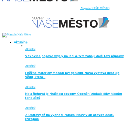
Magazín NAŠE MĚSTO
Aktuálně
Aktuálně
Vítkovice poprvé vyjely na led. A-tým zahájil další fázi přípravy
Aktuálně
I běžné materiály mohou být geniální. Nová výstava ukazuje
vědu, která…
Aktuálně
Nela Řehová je Hráčkou sezony. Ocenění získala díky hlasům
fanoušků
Aktuálně
Z Ostravy až na východ Polska. Nový vlak otevírá cestu
Evropou