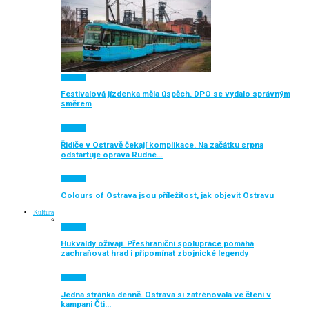
Aktuálně
Festivalová jízdenka měla úspěch. DPO se vydalo správným
směrem
Aktuálně
Řidiče v Ostravě čekají komplikace. Na začátku srpna
odstartuje oprava Rudné…
Aktuálně
Colours of Ostrava jsou příležitost, jak objevit Ostravu
Kultura
Aktuálně
Hukvaldy ožívají. Přeshraniční spolupráce pomáhá
zachraňovat hrad i připomínat zbojnické legendy
Aktuálně
Jedna stránka denně. Ostrava si zatrénovala ve čtení v
kampani Čti…