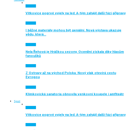
Aktuálně
Vítkovice poprvé vyjely na led. A-tým zahájil další fázi přípravy
Aktuálně
I běžné materiály mohou být geniální. Nová výstava ukazuje
vědu, která…
Aktuálně
Nela Řehová je Hráčkou sezony. Ocenění získala díky hlasům
fanoušků
Aktuálně
Z Ostravy až na východ Polska. Nový vlak otevírá cestu
Evropou
Aktuálně
Klimkovická sanatoria obnovila venkovní koupele i amfiteátr
Sport
Aktuálně
Vítkovice poprvé vyjely na led. A-tým zahájil další fázi přípravy
Aktuálně