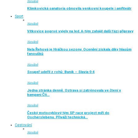
Aktuálně
Klimkovická sanatoria obnovila venkovní koupele i amfiteátr
Sport
Aktuálně
Vítkovice poprvé vyjely na led. A-tým zahájil další fázi přípravy
Aktuálně
Nela Řehová je Hráčkou sezony. Ocenění získala díky hlasům
fanoušků
Aktuálně
Soupeř udeřil z rohů: Baník – Slavia 0:4
Aktuálně
Jedna stránka denně. Ostrava si zatrénovala ve čtení v
kampani Čti…
Aktuálně
Český motocyklový tým SP race project míří do
Oscherslebenu. Přiváží technická…
Cestování
Aktuálně