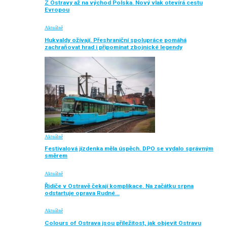
Z Ostravy až na východ Polska. Nový vlak otevírá cestu
Evropou
Aktuálně
Hukvaldy ožívají. Přeshraniční spolupráce pomáhá
zachraňovat hrad i připomínat zbojnické legendy
Aktuálně
Festivalová jízdenka měla úspěch. DPO se vydalo správným
směrem
Aktuálně
Řidiče v Ostravě čekají komplikace. Na začátku srpna
odstartuje oprava Rudné…
Aktuálně
Colours of Ostrava jsou příležitost, jak objevit Ostravu