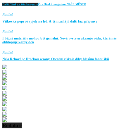
Další články z této kategorie
Více článků magazínu NAŠE MĚSTO
Aktuálně
Vítkovice poprvé vyjely na led. A-tým zahájil další fázi přípravy
Aktuálně
I běžné materiály mohou být geniální. Nová výstava ukazuje vědu, která nás
obklopuje každý den
Aktuálně
Nela Řehová je Hráčkou sezony. Ocenění získala díky hlasům fanoušků
Redakce