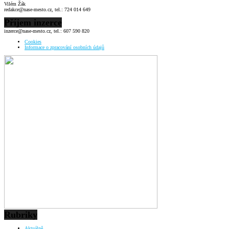
Vilém Žák
redakce@nase-mesto.cz, tel.: 724 014 649
Příjem inzerce
inzerce@nase-mesto.cz, tel.: 607 590 820
Cookies
Informace o zpracování osobních údajů
Rubriky
Aktuálně