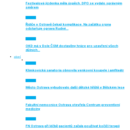
Festivalová jízdenka měla úspěch. DPO se vydalo správným
směrem
Aktuálně
Řidiče v Ostravě čekají komplikace. Na začátku srpna
odstartuje oprava Rudné…
Aktuálně
OKD má v Dole ČSM dostavěny hráze pro uzavření všech
důlních…
zdraví
Aktuálně
Klimkovická sanatoria obnovila venkovní koupele i amfiteátr
Aktuálně
Město Ostrava vybudovalo další dětské hřiště v Bělském lese
Aktuálně
Fakultní nemocnice Ostrava otevřela Centrum preventivní
medicíny
Aktuálně
FN Ostrava při léčbě pacientů začala používat kočičí terapii