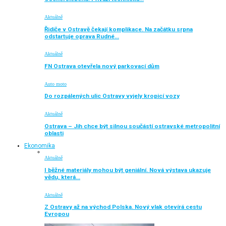
Aktuálně
Řidiče v Ostravě čekají komplikace. Na začátku srpna
odstartuje oprava Rudné…
Aktuálně
FN Ostrava otevřela nový parkovací dům
Auto moto
Do rozpálených ulic Ostravy vyjely kropicí vozy
Aktuálně
Ostrava – Jih chce být silnou součástí ostravské metropolitní
oblasti
Ekonomika
Aktuálně
I běžné materiály mohou být geniální. Nová výstava ukazuje
vědu, která…
Aktuálně
Z Ostravy až na východ Polska. Nový vlak otevírá cestu
Evropou