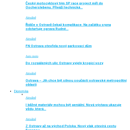
Český motocyklový tým SP race project míří do
Oscherslebenu. Přiváží technická…
Aktuálně
Řidiče v Ostravě čekají komplikace. Na začátku srpna
odstartuje oprava Rudné…
Aktuálně
FN Ostrava otevřela nový parkovací dům
Auto moto
Do rozpálených ulic Ostravy vyjely kropicí vozy
Aktuálně
Ostrava – Jih chce být silnou součástí ostravské metropolitní
oblasti
Ekonomika
Aktuálně
I běžné materiály mohou být geniální. Nová výstava ukazuje
vědu, která…
Aktuálně
Z Ostravy až na východ Polska. Nový vlak otevírá cestu