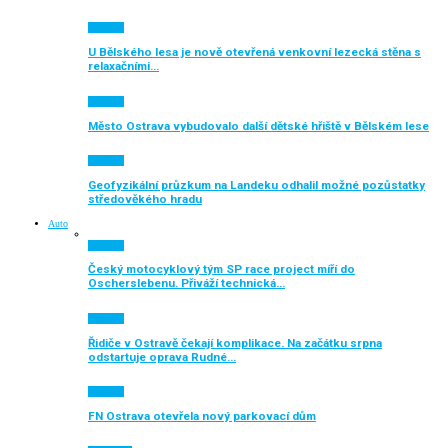
Aktuálně
U Bělského lesa je nově otevřená venkovní lezecká stěna s
relaxačními…
Aktuálně
Město Ostrava vybudovalo další dětské hřiště v Bělském lese
Aktuálně
Geofyzikální průzkum na Landeku odhalil možné pozůstatky
středověkého hradu
Auto
Aktuálně
Český motocyklový tým SP race project míří do
Oscherslebenu. Přiváží technická…
Aktuálně
Řidiče v Ostravě čekají komplikace. Na začátku srpna
odstartuje oprava Rudné…
Aktuálně
FN Ostrava otevřela nový parkovací dům