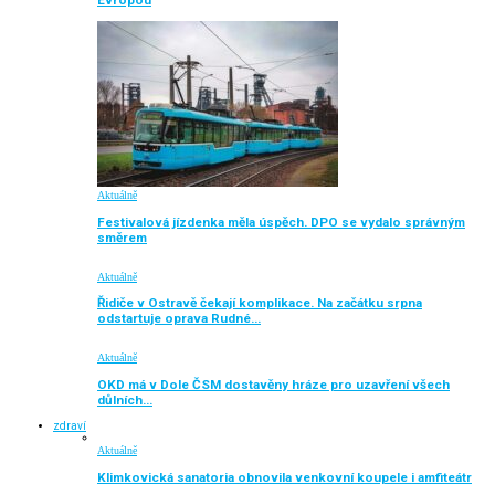
Evropou
Aktuálně
Festivalová jízdenka měla úspěch. DPO se vydalo správným
směrem
Aktuálně
Řidiče v Ostravě čekají komplikace. Na začátku srpna
odstartuje oprava Rudné…
Aktuálně
OKD má v Dole ČSM dostavěny hráze pro uzavření všech
důlních…
zdraví
Aktuálně
Klimkovická sanatoria obnovila venkovní koupele i amfiteátr