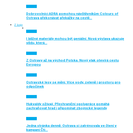
Aktuálně
Dobrovolníci ADRA pomohou návštěvníkům Colours of
Ostrava překonávat překážky na cestě…
Z kraje
Aktuálně
I běžné materiály mohou být geniální. Nová výstava ukazuje
vědu, která…
Aktuálně
Z Ostravy až na východ Polska. Nový vlak otevírá cestu
Evropou
Aktuálně
Ostravské lesy se mění. Více vody, zeleně i prostoru pro
odpočinek
Aktuálně
Hukvaldy ožívají. Přeshraniční spolupráce pomáhá
zachraňovat hrad i připomínat zbojnické legendy
Aktuálně
Jedna stránka denně. Ostrava si zatrénovala ve čtení v
kampani Čti…