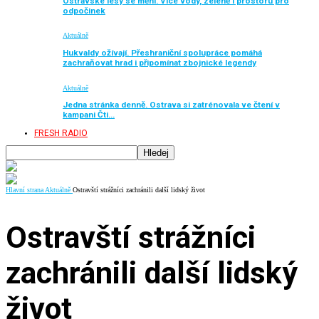
Ostravské lesy se mění. Více vody, zeleně i prostoru pro
odpočinek
Aktuálně
Hukvaldy ožívají. Přeshraniční spolupráce pomáhá
zachraňovat hrad i připomínat zbojnické legendy
Aktuálně
Jedna stránka denně. Ostrava si zatrénovala ve čtení v
kampani Čti…
FRESH RADIO
Hlavní strana
Aktuálně
Ostravští strážníci zachránili další lidský život
Ostravští strážníci
zachránili další lidský
život