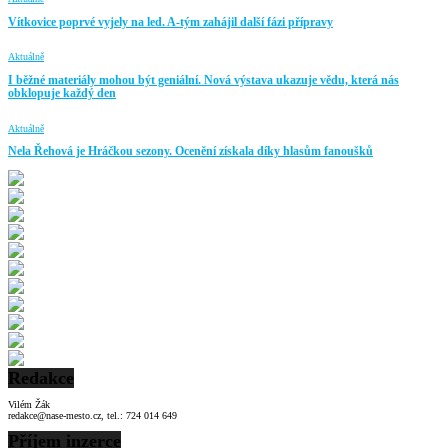
Vítkovice poprvé vyjely na led. A-tým zahájil další fázi přípravy
Aktuálně
I běžné materiály mohou být geniální. Nová výstava ukazuje vědu, která nás
obklopuje každý den
Aktuálně
Nela Řehová je Hráčkou sezony. Ocenění získala díky hlasům fanoušků
Redakce
Vilém Žák
redakce@nase-mesto.cz, tel.: 724 014 649
Příjem inzerce