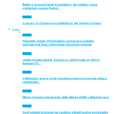
Řidiče v Ostravě čekají komplikace. Na začátku srpna
odstartuje oprava Rudné…
Aktuálně
Colours of Ostrava jsou příležitost, jak objevit Ostravu
Kultura
Aktuálně
Hukvaldy ožívají. Přeshraniční spolupráce pomáhá
zachraňovat hrad i připomínat zbojnické legendy
Aktuálně
Jedna stránka denně. Ostrava si zatrénovala ve čtení v
kampani Čti…
Aktuálně
U Bělského lesa je nově otevřená venkovní lezecká stěna s
relaxačními…
Aktuálně
Město Ostrava vybudovalo další dětské hřiště v Bělském lese
Aktuálně
Geofyzikální průzkum na Landeku odhalil možné pozůstatky