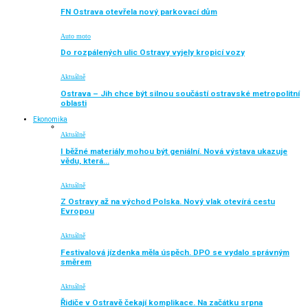
FN Ostrava otevřela nový parkovací dům
Auto moto
Do rozpálených ulic Ostravy vyjely kropicí vozy
Aktuálně
Ostrava – Jih chce být silnou součástí ostravské metropolitní
oblasti
Ekonomika
Aktuálně
I běžné materiály mohou být geniální. Nová výstava ukazuje
vědu, která…
Aktuálně
Z Ostravy až na východ Polska. Nový vlak otevírá cestu
Evropou
Aktuálně
Festivalová jízdenka měla úspěch. DPO se vydalo správným
směrem
Aktuálně
Řidiče v Ostravě čekají komplikace. Na začátku srpna