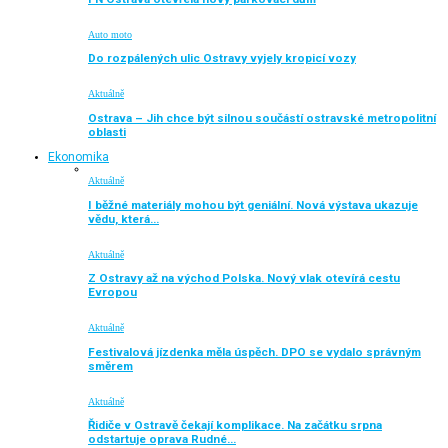
Auto moto
Do rozpálených ulic Ostravy vyjely kropicí vozy
Aktuálně
Ostrava – Jih chce být silnou součástí ostravské metropolitní
oblasti
Ekonomika
Aktuálně
I běžné materiály mohou být geniální. Nová výstava ukazuje
vědu, která…
Aktuálně
Z Ostravy až na východ Polska. Nový vlak otevírá cestu
Evropou
Aktuálně
Festivalová jízdenka měla úspěch. DPO se vydalo správným
směrem
Aktuálně
Řidiče v Ostravě čekají komplikace. Na začátku srpna
odstartuje oprava Rudné…