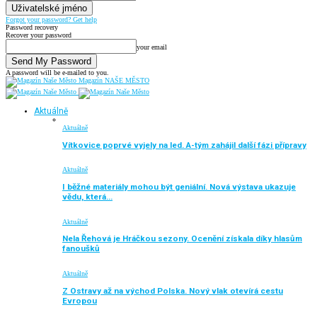
Forgot your password? Get help
Password recovery
Recover your password
your email
A password will be e-mailed to you.
Magazín NAŠE MĚSTO
Aktuálně
Aktuálně
Vítkovice poprvé vyjely na led. A-tým zahájil další fázi přípravy
Aktuálně
I běžné materiály mohou být geniální. Nová výstava ukazuje
vědu, která…
Aktuálně
Nela Řehová je Hráčkou sezony. Ocenění získala díky hlasům
fanoušků
Aktuálně
Z Ostravy až na východ Polska. Nový vlak otevírá cestu
Evropou