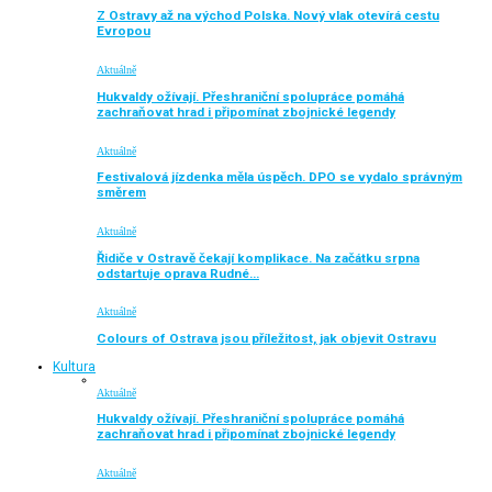
Z Ostravy až na východ Polska. Nový vlak otevírá cestu
Evropou
Aktuálně
Hukvaldy ožívají. Přeshraniční spolupráce pomáhá
zachraňovat hrad i připomínat zbojnické legendy
Aktuálně
Festivalová jízdenka měla úspěch. DPO se vydalo správným
směrem
Aktuálně
Řidiče v Ostravě čekají komplikace. Na začátku srpna
odstartuje oprava Rudné…
Aktuálně
Colours of Ostrava jsou příležitost, jak objevit Ostravu
Kultura
Aktuálně
Hukvaldy ožívají. Přeshraniční spolupráce pomáhá
zachraňovat hrad i připomínat zbojnické legendy
Aktuálně