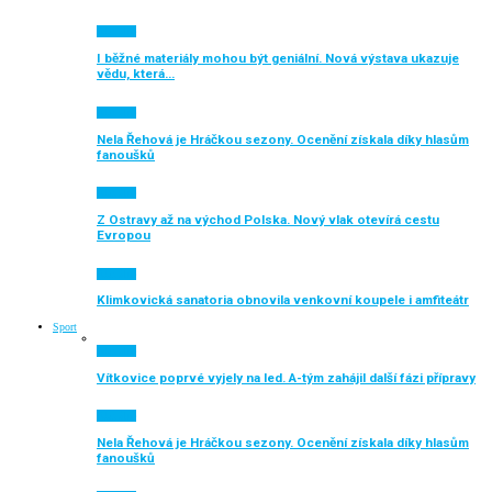
Aktuálně
I běžné materiály mohou být geniální. Nová výstava ukazuje
vědu, která…
Aktuálně
Nela Řehová je Hráčkou sezony. Ocenění získala díky hlasům
fanoušků
Aktuálně
Z Ostravy až na východ Polska. Nový vlak otevírá cestu
Evropou
Aktuálně
Klimkovická sanatoria obnovila venkovní koupele i amfiteátr
Sport
Aktuálně
Vítkovice poprvé vyjely na led. A-tým zahájil další fázi přípravy
Aktuálně
Nela Řehová je Hráčkou sezony. Ocenění získala díky hlasům
fanoušků