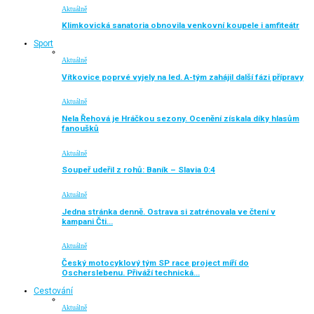
Aktuálně
Klimkovická sanatoria obnovila venkovní koupele i amfiteátr
Sport
Aktuálně
Vítkovice poprvé vyjely na led. A-tým zahájil další fázi přípravy
Aktuálně
Nela Řehová je Hráčkou sezony. Ocenění získala díky hlasům
fanoušků
Aktuálně
Soupeř udeřil z rohů: Baník – Slavia 0:4
Aktuálně
Jedna stránka denně. Ostrava si zatrénovala ve čtení v
kampani Čti…
Aktuálně
Český motocyklový tým SP race project míří do
Oscherslebenu. Přiváží technická…
Cestování
Aktuálně