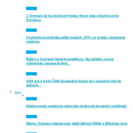
Aktuálně
Z Ostravy až na východ Polska. Nový vlak otevírá cestu
Evropou
Aktuálně
Festivalová jízdenka měla úspěch. DPO se vydalo správným
směrem
Aktuálně
Řidiče v Ostravě čekají komplikace. Na začátku srpna
odstartuje oprava Rudné…
Aktuálně
OKD má v Dole ČSM dostavěny hráze pro uzavření všech
důlních…
zdraví
Aktuálně
Klimkovická sanatoria obnovila venkovní koupele i amfiteátr
Aktuálně
Město Ostrava vybudovalo další dětské hřiště v Bělském lese