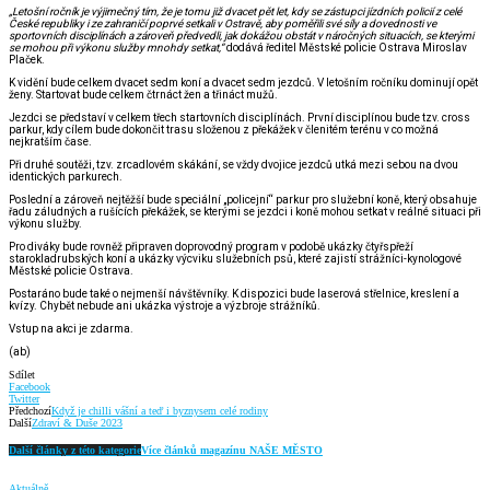
„Letošní ročník je výjimečný tím, že je tomu již dvacet pět let, kdy se zástupci jízdních policií z celé
České republiky i ze zahraničí poprvé setkali v Ostravě, aby poměřili své síly a dovednosti ve
sportovních disciplínách a zároveň předvedli, jak dokážou obstát v náročných situacích, se kterými
se mohou při výkonu služby mnohdy setkat,“
dodává ředitel Městské policie Ostrava Miroslav
Plaček.
K vidění bude celkem dvacet sedm koní a dvacet sedm jezdců. V letošním ročníku dominují opět
ženy. Startovat bude celkem čtrnáct žen a třináct mužů.
Jezdci se představí v celkem třech startovních disciplínách. První disciplínou bude tzv. cross
parkur, kdy cílem bude dokončit trasu složenou z překážek v členitém terénu v co možná
nejkratším čase.
Při druhé soutěži, tzv. zrcadlovém skákání, se vždy dvojice jezdců utká mezi sebou na dvou
identických parkurech.
Poslední a zároveň nejtěžší bude speciální „policejní“ parkur pro služební koně, který obsahuje
řadu záludných a rušících překážek, se kterými se jezdci i koně mohou setkat v reálné situaci při
výkonu služby.
Pro diváky bude rovněž připraven doprovodný program v podobě ukázky čtyřspřeží
starokladrubských koní a ukázky výcviku služebních psů, které zajistí strážníci-kynologové
Městské policie Ostrava.
Postaráno bude také o nejmenší návštěvníky. K dispozici bude laserová střelnice, kreslení a
kvízy. Chybět nebude ani ukázka výstroje a výzbroje strážníků.
Vstup na akci je zdarma.
(ab)
Sdílet
Facebook
Twitter
Předchozí
Když je chilli vášní a teď i byznysem celé rodiny
Další
Zdraví & Duše 2023
Další články z této kategorie
Více článků magazínu NAŠE MĚSTO
Aktuálně