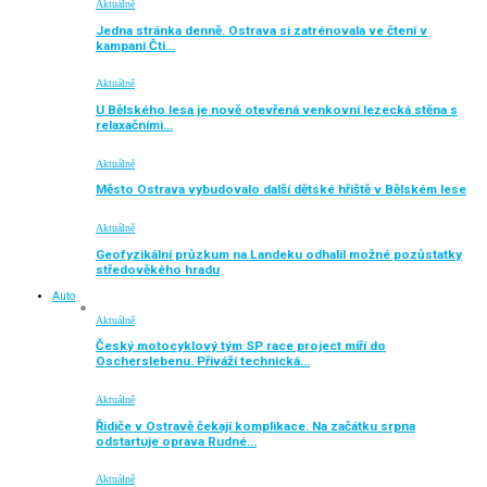
Aktuálně
Jedna stránka denně. Ostrava si zatrénovala ve čtení v
kampani Čti…
Aktuálně
U Bělského lesa je nově otevřená venkovní lezecká stěna s
relaxačními…
Aktuálně
Město Ostrava vybudovalo další dětské hřiště v Bělském lese
Aktuálně
Geofyzikální průzkum na Landeku odhalil možné pozůstatky
středověkého hradu
Auto
Aktuálně
Český motocyklový tým SP race project míří do
Oscherslebenu. Přiváží technická…
Aktuálně
Řidiče v Ostravě čekají komplikace. Na začátku srpna
odstartuje oprava Rudné…
Aktuálně