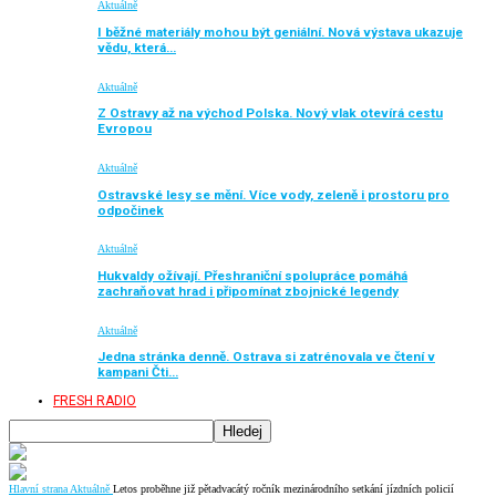
Aktuálně
I běžné materiály mohou být geniální. Nová výstava ukazuje
vědu, která…
Aktuálně
Z Ostravy až na východ Polska. Nový vlak otevírá cestu
Evropou
Aktuálně
Ostravské lesy se mění. Více vody, zeleně i prostoru pro
odpočinek
Aktuálně
Hukvaldy ožívají. Přeshraniční spolupráce pomáhá
zachraňovat hrad i připomínat zbojnické legendy
Aktuálně
Jedna stránka denně. Ostrava si zatrénovala ve čtení v
kampani Čti…
FRESH RADIO
Hlavní strana
Aktuálně
Letos proběhne již pětadvacátý ročník mezinárodního setkání jízdních policií