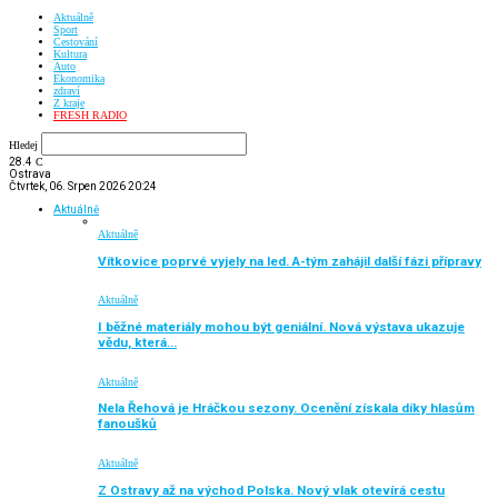
Aktuálně
Sport
Cestování
Kultura
Auto
Ekonomika
zdraví
Z kraje
FRESH RADIO
Hledej
28.4
C
Ostrava
Čtvrtek, 06. Srpen 2026 20:24
Aktuálně
Aktuálně
Vítkovice poprvé vyjely na led. A-tým zahájil další fázi přípravy
Aktuálně
I běžné materiály mohou být geniální. Nová výstava ukazuje
vědu, která…
Aktuálně
Nela Řehová je Hráčkou sezony. Ocenění získala díky hlasům
fanoušků
Aktuálně
Z Ostravy až na východ Polska. Nový vlak otevírá cestu