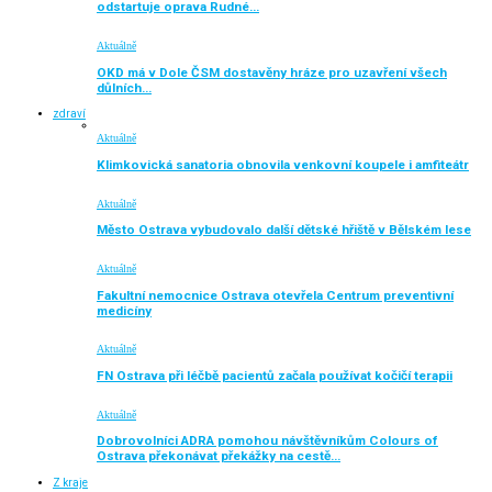
odstartuje oprava Rudné…
Aktuálně
OKD má v Dole ČSM dostavěny hráze pro uzavření všech
důlních…
zdraví
Aktuálně
Klimkovická sanatoria obnovila venkovní koupele i amfiteátr
Aktuálně
Město Ostrava vybudovalo další dětské hřiště v Bělském lese
Aktuálně
Fakultní nemocnice Ostrava otevřela Centrum preventivní
medicíny
Aktuálně
FN Ostrava při léčbě pacientů začala používat kočičí terapii
Aktuálně
Dobrovolníci ADRA pomohou návštěvníkům Colours of
Ostrava překonávat překážky na cestě…
Z kraje