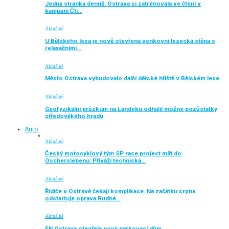
Jedna stránka denně. Ostrava si zatrénovala ve čtení v
kampani Čti…
Aktuálně
U Bělského lesa je nově otevřená venkovní lezecká stěna s
relaxačními…
Aktuálně
Město Ostrava vybudovalo další dětské hřiště v Bělském lese
Aktuálně
Geofyzikální průzkum na Landeku odhalil možné pozůstatky
středověkého hradu
Auto
Aktuálně
Český motocyklový tým SP race project míří do
Oscherslebenu. Přiváží technická…
Aktuálně
Řidiče v Ostravě čekají komplikace. Na začátku srpna
odstartuje oprava Rudné…
Aktuálně
FN Ostrava otevřela nový parkovací dům