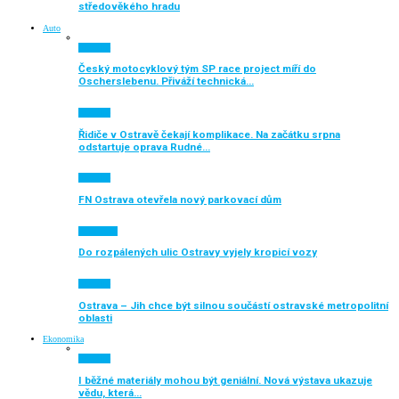
středověkého hradu
Auto
Aktuálně
Český motocyklový tým SP race project míří do
Oscherslebenu. Přiváží technická…
Aktuálně
Řidiče v Ostravě čekají komplikace. Na začátku srpna
odstartuje oprava Rudné…
Aktuálně
FN Ostrava otevřela nový parkovací dům
Auto moto
Do rozpálených ulic Ostravy vyjely kropicí vozy
Aktuálně
Ostrava – Jih chce být silnou součástí ostravské metropolitní
oblasti
Ekonomika
Aktuálně
I běžné materiály mohou být geniální. Nová výstava ukazuje
vědu, která…