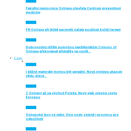
Aktuálně
Fakultní nemocnice Ostrava otevřela Centrum preventivní
medicíny
Aktuálně
FN Ostrava při léčbě pacientů začala používat kočičí terapii
Aktuálně
Dobrovolníci ADRA pomohou návštěvníkům Colours of
Ostrava překonávat překážky na cestě…
Z kraje
Aktuálně
I běžné materiály mohou být geniální. Nová výstava ukazuje
vědu, která…
Aktuálně
Z Ostravy až na východ Polska. Nový vlak otevírá cestu
Evropou
Aktuálně
Ostravské lesy se mění. Více vody, zeleně i prostoru pro
odpočinek
Aktuálně