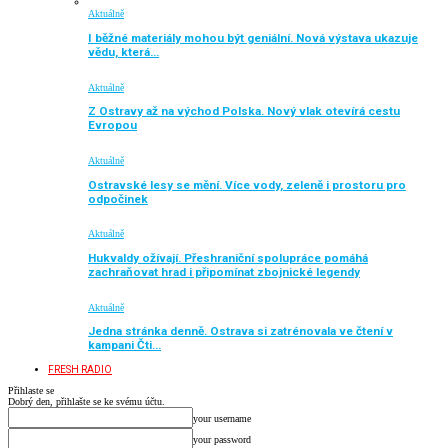
Aktuálně
I běžné materiály mohou být geniální. Nová výstava ukazuje
vědu, která…
Aktuálně
Z Ostravy až na východ Polska. Nový vlak otevírá cestu
Evropou
Aktuálně
Ostravské lesy se mění. Více vody, zeleně i prostoru pro
odpočinek
Aktuálně
Hukvaldy ožívají. Přeshraniční spolupráce pomáhá
zachraňovat hrad i připomínat zbojnické legendy
Aktuálně
Jedna stránka denně. Ostrava si zatrénovala ve čtení v
kampani Čti…
FRESH RADIO
Přihlaste se
Dobrý den, přihlašte se ke svému účtu.
your username
your password