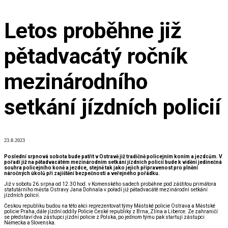
Letos proběhne již
pětadvacátý ročník
mezinárodního
setkání jízdních policií
23.8.2023
Poslední srpnová sobota bude patřit v Ostravě již tradičně policejním koním a jezdcům. V
pořadí již na pětadvacátém mezinárodním setkání jízdních policií bude k vidění jedinečná
souhra policejního koně a jezdce, stejně tak jako jejich připravenost pro plnění
náročných úkolů při zajištění bezpečnosti a veřejného pořádku.
Již v sobotu 26.srpna od 12.30 hod. v Komenského sadech proběhne pod záštitou primátora
statutárního města Ostravy Jana Dohnala v pořadí již pětadvacáté mezinárodní setkání
jízdních policií.
Českou republiku budou na této akci reprezentovat týmy Městské policie Ostrava a Městské
policie Praha, dále jízdní oddíly Policie České republiky z Brna, Zlína a Liberce. Ze zahraničí
se představí dva zástupci jízdní policie z Polska, po jednom týmu pak startují zástupci
Německa a Slovenska.