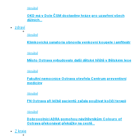
Aktuálně
OKD má v Dole ČSM dostavěny hráze pro uzavření všech
důlních…
zdraví
Aktuálně
Klimkovická sanatoria obnovila venkovní koupele i amfiteátr
Aktuálně
Město Ostrava vybudovalo další dětské hřiště v Bělském lese
Aktuálně
Fakultní nemocnice Ostrava otevřela Centrum preventivní
medicíny
Aktuálně
FN Ostrava při léčbě pacientů začala používat kočičí terapii
Aktuálně
Dobrovolníci ADRA pomohou návštěvníkům Colours of
Ostrava překonávat překážky na cestě…
Z kraje