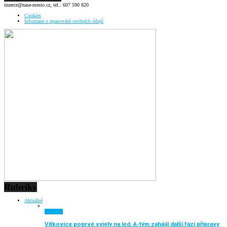
inzerce@nase-mesto.cz, tel.: 607 590 820
Cookies
Informace o zpracování osobních údajů
Rubriky
Aktuálně
Aktuálně
Vítkovice poprvé vyjely na led. A-tým zahájil další fázi přípravy