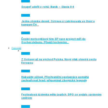
Aktuálně
Soupeř udeřil z rohů: Baník – Slavia 0:4
Aktuálně
Jedna stránka denně. Ostrava si zatrénovala ve čtení v
kampani Čti…
Aktuálně
Český motocyklový tým SP race project míří do
Oscherslebenu. Přiváží technická…
Cestování
Aktuálně
Z Ostravy až na východ Polska. Nový vlak otevírá cestu
Evropou
Aktuálně
Hukvaldy ožívají. Přeshraniční spolupráce pomáhá
zachraňovat hrad i připomínat zbojnické legendy
Aktuálně
Festivalová jízdenka měla úspěch. DPO se vydalo správným
směrem
Aktuálně