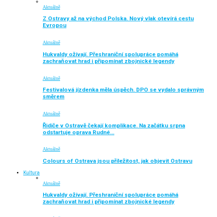
Aktuálně
Z Ostravy až na východ Polska. Nový vlak otevírá cestu
Evropou
Aktuálně
Hukvaldy ožívají. Přeshraniční spolupráce pomáhá
zachraňovat hrad i připomínat zbojnické legendy
Aktuálně
Festivalová jízdenka měla úspěch. DPO se vydalo správným
směrem
Aktuálně
Řidiče v Ostravě čekají komplikace. Na začátku srpna
odstartuje oprava Rudné…
Aktuálně
Colours of Ostrava jsou příležitost, jak objevit Ostravu
Kultura
Aktuálně
Hukvaldy ožívají. Přeshraniční spolupráce pomáhá
zachraňovat hrad i připomínat zbojnické legendy