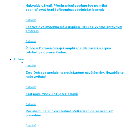
Hukvaldy ožívají. Přeshraniční spolupráce pomáhá
zachraňovat hrad i připomínat zbojnické legendy
Aktuálně
Festivalová jízdenka měla úspěch. DPO se vydalo správným
směrem
Aktuálně
Řidiče v Ostravě čekají komplikace. Na začátku srpna
odstartuje oprava Rudné…
Kultura
Aktuálně
Zoo Ostrava apeluje na neukázněné návštěvníky: Nezabíjejte
naše zvířata!
Aktuálně
Král popu znovu ožije v Ostravě
Aktuálně
Poruba bude znovu chutnat. Velká žranice se vrací už
posedmé
Aktuálně