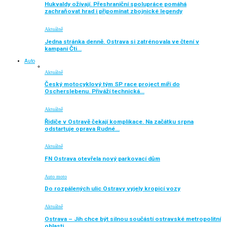
Hukvaldy ožívají. Přeshraniční spolupráce pomáhá
zachraňovat hrad i připomínat zbojnické legendy
Aktuálně
Jedna stránka denně. Ostrava si zatrénovala ve čtení v
kampani Čti…
Auto
Aktuálně
Český motocyklový tým SP race project míří do
Oscherslebenu. Přiváží technická…
Aktuálně
Řidiče v Ostravě čekají komplikace. Na začátku srpna
odstartuje oprava Rudné…
Aktuálně
FN Ostrava otevřela nový parkovací dům
Auto moto
Do rozpálených ulic Ostravy vyjely kropicí vozy
Aktuálně
Ostrava – Jih chce být silnou součástí ostravské metropolitní
oblasti