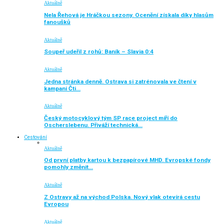
Aktuálně
Nela Řehová je Hráčkou sezony. Ocenění získala díky hlasům
fanoušků
Aktuálně
Soupeř udeřil z rohů: Baník – Slavia 0:4
Aktuálně
Jedna stránka denně. Ostrava si zatrénovala ve čtení v
kampani Čti…
Aktuálně
Český motocyklový tým SP race project míří do
Oscherslebenu. Přiváží technická…
Cestování
Aktuálně
Od první platby kartou k bezpapírové MHD. Evropské fondy
pomohly změnit…
Aktuálně
Z Ostravy až na východ Polska. Nový vlak otevírá cestu
Evropou
Aktuálně