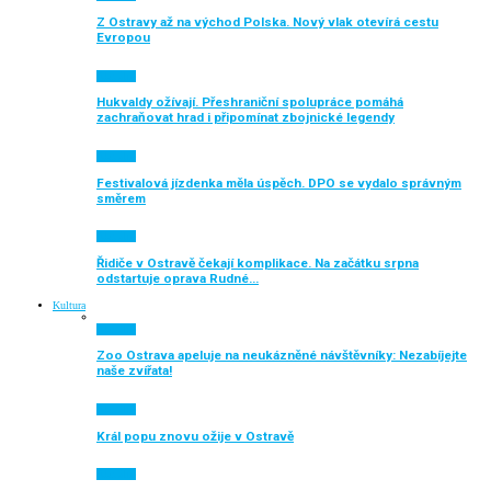
Z Ostravy až na východ Polska. Nový vlak otevírá cestu
Evropou
Aktuálně
Hukvaldy ožívají. Přeshraniční spolupráce pomáhá
zachraňovat hrad i připomínat zbojnické legendy
Aktuálně
Festivalová jízdenka měla úspěch. DPO se vydalo správným
směrem
Aktuálně
Řidiče v Ostravě čekají komplikace. Na začátku srpna
odstartuje oprava Rudné…
Kultura
Aktuálně
Zoo Ostrava apeluje na neukázněné návštěvníky: Nezabíjejte
naše zvířata!
Aktuálně
Král popu znovu ožije v Ostravě
Aktuálně