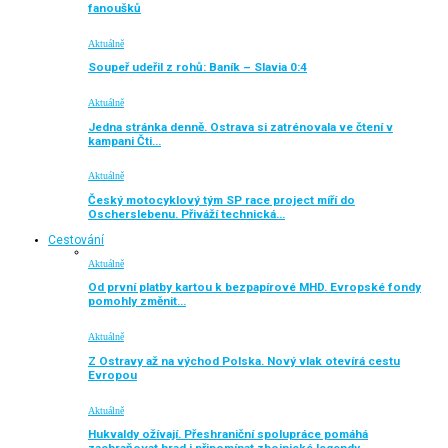
fanoušků
Aktuálně
Soupeř udeřil z rohů: Baník – Slavia 0:4
Aktuálně
Jedna stránka denně. Ostrava si zatrénovala ve čtení v
kampani Čti…
Aktuálně
Český motocyklový tým SP race project míří do
Oscherslebenu. Přiváží technická…
Cestování
Aktuálně
Od první platby kartou k bezpapírové MHD. Evropské fondy
pomohly změnit…
Aktuálně
Z Ostravy až na východ Polska. Nový vlak otevírá cestu
Evropou
Aktuálně
Hukvaldy ožívají. Přeshraniční spolupráce pomáhá