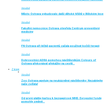
Aktuálně
Město Ostrava vybudovalo další dětské hřiště v Bělském lese
Aktuálně
Fakultní nemocnice Ostrava otevřela Centrum preventivní
medicíny
Aktuálně
FN Ostrava při léčbě pacientů začala používat kočičí terapii
Aktuálně
Dobrovolníci ADRA pomohou návštěvníkům Colours of
Ostrava překonávat překážky na cestě…
Z kraje
Aktuálně
Zoo Ostrava apeluje na neukázněné návštěvníky: Nezabíjejte
naše zvířata!
Aktuálně
Od první platby kartou k bezpapírové MHD. Evropské fondy
pomohly změnit…