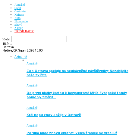
Aktuálně
Sport
Cestování
Kultura
Auto
Ekonomika
zdraví
Z kraje
FRESH RADIO
Hledej
18.9
C
Ostrava
Neděle, 09. Srpen 2026 10:00
Aktuálně
Aktuálně
Zoo Ostrava apeluje na neukázněné návštěvníky: Nezabíjejte
naše zvířata!
Aktuálně
Od první platby kartou k bezpapírové MHD. Evropské fondy
pomohly změnit…
Aktuálně
Král popu znovu ožije v Ostravě
Aktuálně
Poruba bude znovu chutnat. Velká žranice se vrací už