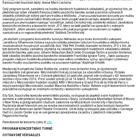
francouzské houslové školy Jeana-Marii Leclaira.
Celý program turné, zaměřený na hudbu barokních hudebních skladatelů, je výjimečný tím, že
představuje výběr skladeb francouzského pozdního baroka, avšak aranžmá vybraných
skladeb zohledňuje sólový part pro trubku a křídlovku.
„Francouzské barokní koncerty pro trubku
neexistují, proto nechal Gábor Boldoczki pro tento projekt aranžovat řadu skladeb původně
psaných pro jiné hudební nástroje,“
vysvětluje Jakub Černohorský, umělecký vedoucí Janáčkova
komorního orchestru a koncertní mistr JFO, který se také podílel na úpravách v notových
zápisech.
„Mým úkolem uměleckého vedoucího pak je program se souborem co nejlépe
nastudovat a co nejpravdivěji přednést,“
dodává Černohorský.
„Ve druhém z programů koncertního turné po Německu se po boku Komorního uskupení
Janáčkovy filharmonie Ostrava na pozici sólistky představí virtuózní houslistka a vítězka mnoha
mezinárodních houslových soutěží Elly Suh,“
říká Petr Dvořák, manažer orchestru JFO s tím, že
tyto koncerty budou zaměřeny zejména na skladby německých hudebních skladatelů období
pozdního baroka, jako jsou Johann Sebastian Bach nebo Giuseppe Tartini a prostor dostanou
také skladby českého pozdně barokního skladatele Františka Ignáce Tůmy.
„Takto sestavený
program však pro hudebníky představuje zase velkou uměleckou výzvu, spočívající v přednesu
barokní hudby současnému publiku na současné nástroje,“
doplňuje Dvořák.
Maďarský trumpetista Gábor Boldoczki, známý svou brilantní hrou, je výjimečným
muzikantem své generace. Mezinárodní tisk jej označuje za úžasného virtuosa. Po boku
Janáčkovy filharmonie se v Ostravě představí již podruhé, poprvé zde vystoupil v 63. koncertní
sezóně v říjnu roku 2016. První soutěž vyhrál již ve 14 letech. Průlomem jeho kariéry však bylo
vítězství v Mezinárodní hudební soutěži ARD v Mnichově a Grand Prix de la Ville de Paris v
nejvýznamnější Mezinárodní soutěži Maurice Andrého v Paříži. Během svých koncertních turné
pravidelně vystupuje se známými orchestry i komorními uskupeními.
Elly Suh, houslistka korejsko-amerického původu, vystupuje do popředí svým hudebním
šarmem a interpretační originalitou. Narozena v Soulu, vystudovala Manhattan School of Music
v New Yorku a postgraduální studium zakončila na Mozarteum University v Salzburku.
Posbírala deset hlavních cen na mnoha mezinárodních soutěžích a byla hostující koncertní
mistryní při American ballet Theatre Orchestra. Od té doby vystoupila jako sólistka v Carnegie
Hall či Lincoln Center a je ve své generaci považována za jednu z předních interpretek
Paganiniho tvorby.
Podrobnosti ke koncertu cyklu K
zde.
PROGRAM KONCERTNÍHO TURNÉ:
OSTRAVSKÉ VERSAILLES