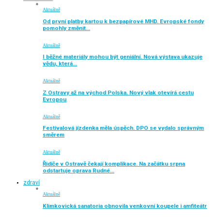
Aktuálně
Od první platby kartou k bezpapírové MHD. Evropské fondy
pomohly změnit…
Aktuálně
I běžné materiály mohou být geniální. Nová výstava ukazuje
vědu, která…
Aktuálně
Z Ostravy až na východ Polska. Nový vlak otevírá cestu
Evropou
Aktuálně
Festivalová jízdenka měla úspěch. DPO se vydalo správným
směrem
Aktuálně
Řidiče v Ostravě čekají komplikace. Na začátku srpna
odstartuje oprava Rudné…
zdraví
Aktuálně
Klimkovická sanatoria obnovila venkovní koupele i amfiteátr