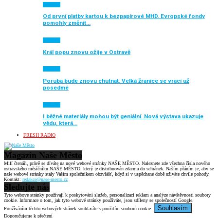
Aktuálně
Od první platby kartou k bezpapírové MHD. Evropské fondy
pomohly změnit…
Aktuálně
Král popu znovu ožije v Ostravě
Aktuálně
Poruba bude znovu chutnat. Velká žranice se vrací už
posedmé
Aktuálně
I běžné materiály mohou být geniální. Nová výstava ukazuje
vědu, která…
FRESH RADIO
Magazín Naše Město
Milí čtenáři, právě se díváte na nové webové stránky NAŠE MĚSTO. Naleznete zde všechna čísla nového
ostravského měsíčníku NAŠE MĚSTO, který je distribuován zdarma do schránek. Naším přáním je, aby se
naše webové stránky staly Vaším společníkem obzvlášť, když si v uspěchané době užíváte chvíle pohody.
Kontakt:
redakce@nase-mesto.cz
Sledujte nás
Tyto webové stránky používají k poskytování služeb, personalizaci reklam a analýze návštěvnosti soubory
cookie. Informace o tom, jak tyto webové stránky používáte, jsou sdíleny se společností Google.
Souhlasím
Používáním těchto webových stránek souhlasíte s použitím souborů cookie.
Doporučujeme k přečtení