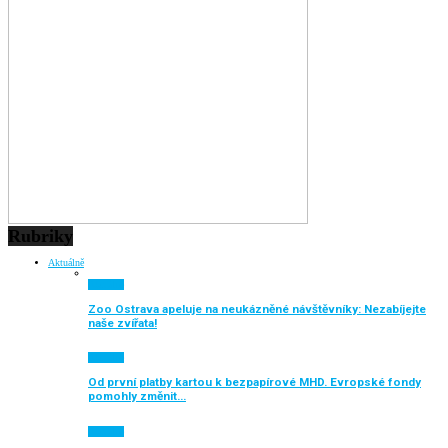
Rubriky
Aktuálně
Aktuálně
Zoo Ostrava apeluje na neukázněné návštěvníky: Nezabíjejte
naše zvířata!
Aktuálně
Od první platby kartou k bezpapírové MHD. Evropské fondy
pomohly změnit…
Aktuálně