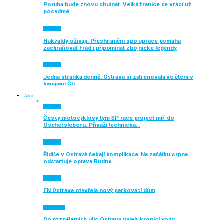
Poruba bude znovu chutnat. Velká žranice se vrací už
posedmé
Aktuálně
Hukvaldy ožívají. Přeshraniční spolupráce pomáhá
zachraňovat hrad i připomínat zbojnické legendy
Aktuálně
Jedna stránka denně. Ostrava si zatrénovala ve čtení v
kampani Čti…
Auto
Aktuálně
Český motocyklový tým SP race project míří do
Oscherslebenu. Přiváží technická…
Aktuálně
Řidiče v Ostravě čekají komplikace. Na začátku srpna
odstartuje oprava Rudné…
Aktuálně
FN Ostrava otevřela nový parkovací dům
Auto moto
Do rozpálených ulic Ostravy vyjely kropicí vozy