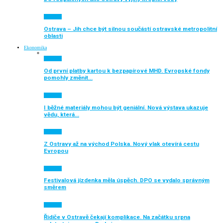
Aktuálně
Ostrava – Jih chce být silnou součástí ostravské metropolitní
oblasti
Ekonomika
Aktuálně
Od první platby kartou k bezpapírové MHD. Evropské fondy
pomohly změnit…
Aktuálně
I běžné materiály mohou být geniální. Nová výstava ukazuje
vědu, která…
Aktuálně
Z Ostravy až na východ Polska. Nový vlak otevírá cestu
Evropou
Aktuálně
Festivalová jízdenka měla úspěch. DPO se vydalo správným
směrem
Aktuálně
Řidiče v Ostravě čekají komplikace. Na začátku srpna