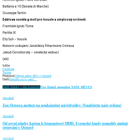
Battalia a 10 (Sonata di Marche)
Giuseppe Tartini
Ďáblova sonáta g moll pro housle a smyčcový orchestr
František Ignác Tůma
Partita IX
Elly Suh – housle
Komorní uskupení Janáčkovy filharmonie Ostrava
Jakub Černohorský – umělecký vedoucí
(ab)
Sdílet
Facebook
Twitter
Předchozí
Veřejná aukce dříví v Ostravě
Další
Nebuďte na to sami…
Další články z této kategorie
Více článků magazínu NAŠE MĚSTO
Aktuálně
Zoo Ostrava apeluje na neukázněné návštěvníky: Nezabíjejte naše zvířata!
Aktuálně
Od první platby kartou k bezpapírové MHD. Evropské fondy pomohly změnit
cestování v Ostravě
Aktuálně