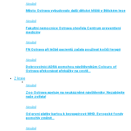
Aktuálně
Město Ostrava vybudovalo další dětské hřiště v Bělském lese
Aktuálně
Fakultní nemocnice Ostrava otevřela Centrum preventivní
medicíny
Aktuálně
FN Ostrava při léčbě pacientů začala používat kočičí terapii
Aktuálně
Dobrovolníci ADRA pomohou návštěvníkům Colours of
Ostrava překonávat překážky na cestě…
Z kraje
Aktuálně
Zoo Ostrava apeluje na neukázněné návštěvníky: Nezabíjejte
naše zvířata!
Aktuálně
Od první platby kartou k bezpapírové MHD. Evropské fondy
pomohly změnit…
Aktuálně