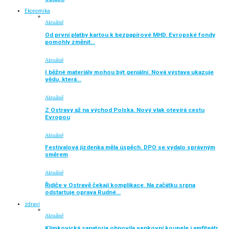
Ekonomika
Aktuálně
Od první platby kartou k bezpapírové MHD. Evropské fondy
pomohly změnit…
Aktuálně
I běžné materiály mohou být geniální. Nová výstava ukazuje
vědu, která…
Aktuálně
Z Ostravy až na východ Polska. Nový vlak otevírá cestu
Evropou
Aktuálně
Festivalová jízdenka měla úspěch. DPO se vydalo správným
směrem
Aktuálně
Řidiče v Ostravě čekají komplikace. Na začátku srpna
odstartuje oprava Rudné…
zdraví
Aktuálně
Klimkovická sanatoria obnovila venkovní koupele i amfiteátr