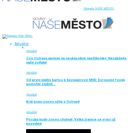
Magazín NAŠE MĚSTO
Aktuálně
Aktuálně
Zoo Ostrava apeluje na neukázněné návštěvníky: Nezabíjejte
naše zvířata!
Aktuálně
Od první platby kartou k bezpapírové MHD. Evropské fondy
pomohly změnit…
Aktuálně
Král popu znovu ožije v Ostravě
Aktuálně
Poruba bude znovu chutnat. Velká žranice se vrací už
posedmé