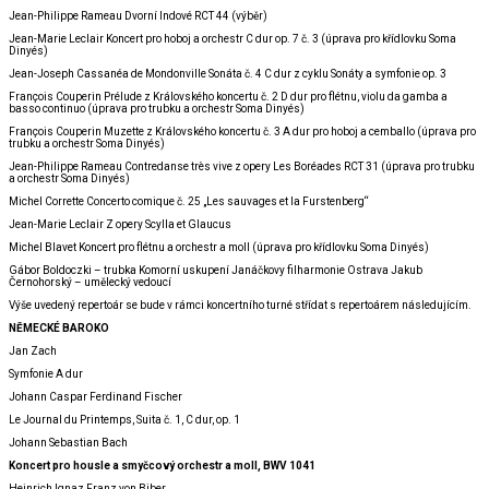
Jean-Philippe Rameau Dvorní Indové RCT 44 (výběr)
Jean-Marie Leclair Koncert pro hoboj a orchestr C dur op. 7 č. 3 (úprava pro křídlovku Soma
Dinyés)
Jean-Joseph Cassanéa de Mondonville Sonáta č. 4 C dur z cyklu Sonáty a symfonie op. 3
François Couperin Prélude z Královského koncertu č. 2 D dur pro flétnu, violu da gamba a
basso continuo (úprava pro trubku a orchestr Soma Dinyés)
François Couperin Muzette z Královského koncertu č. 3 A dur pro hoboj a cemballo (úprava pro
trubku a orchestr Soma Dinyés)
Jean-Philippe Rameau Contredanse très vive z opery Les Boréades RCT 31 (úprava pro trubku
a orchestr Soma Dinyés)
Michel Corrette Concerto comique č. 25 „Les sauvages et la Furstenberg“
Jean-Marie Leclair Z opery Scylla et Glaucus
Michel Blavet Koncert pro flétnu a orchestr a moll (úprava pro křídlovku Soma Dinyés)
Gábor Boldoczki – trubka Komorní uskupení Janáčkovy filharmonie Ostrava Jakub
Černohorský – umělecký vedoucí
Výše uvedený repertoár se bude v rámci koncertního turné střídat s repertoárem následujícím.
NĚMECKÉ BAROKO
Jan Zach
Symfonie A dur
Johann Caspar Ferdinand Fischer
Le Journal du Printemps, Suita č. 1, C dur, op. 1
Johann Sebastian Bach
Koncert pro housle a smyčcový orchestr a moll, BWV 1041
Heinrich Ignaz Franz von Biber