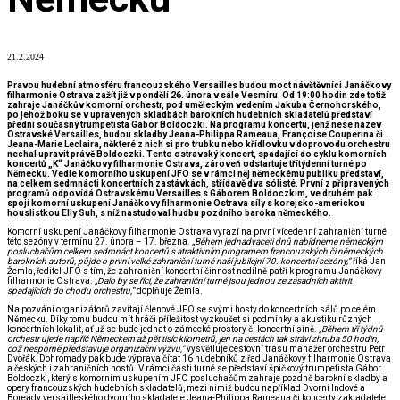
21.2.2024
Pravou hudební atmosféru francouzského Versailles budou moct návštěvníci Janáčkovy
filharmonie Ostrava zažít již v pondělí 26. února v sále Vesmíru. Od 19:00 hodin zde totiž
zahraje Janáčkův komorní orchestr, pod uměleckým vedením Jakuba Černohorského,
po jehož boku se v upravených skladbách barokních hudebních skladatelů představí
přední současný trumpetista Gábor Boldoczki. Na programu koncertu, jenž nese název
Ostravské Versailles, budou skladby Jeana-Philippa Rameaua, Françoise Couperina či
Jeana-Marie Leclaira, některé z nich si pro trubku nebo křídlovku v doprovodu orchestru
nechal upravit právě Boldoczki. Tento ostravský koncert, spadající do cyklu komorních
koncertů „K“ Janáčkovy filharmonie Ostrava, zároveň odstartuje třítýdenní turné po
Německu. Vedle komorního uskupení JFO se v rámci něj německému publiku představí,
na celkem sedmnácti koncertních zastávkách, střídavě dva sólisté. První z připravených
programů odpovídá Ostravskému Versailles s Gáborem Boldoczkim, ve druhém pak
spojí komorní uskupení Janáčkovy filharmonie Ostrava síly s korejsko-americkou
houslistkou Elly Suh, s níž nastudoval hudbu pozdního baroka německého.
Komorní uskupení Janáčkovy filharmonie Ostrava vyrazí na první vícedenní zahraniční turné
této sezóny v termínu 27. února – 17. března.
„Během jednadvaceti dnů nabídneme německým
posluchačům celkem sedmnáct koncertů s atraktivním programem francouzských či německých
barokních autorů, půjde o první velké zahraniční turné naší jubilejní 70. koncertní sezóny,“
říká Jan
Žemla, ředitel JFO s tím, že zahraniční koncertní činnost nedílně patří k programu Janáčkovy
filharmonie Ostrava.
„Dalo by se říci, že zahraniční turné jsou jednou ze zásadních aktivit
spadajících do chodu orchestru,“
doplňuje Žemla.
Na pozvání organizátorů zavítají členové JFO se svými hosty do koncertních sálů po celém
Německu. Díky tomu budou mít hráči příležitost vyzkoušet si podmínky a akustiku různých
koncertních lokalit, ať už se bude jednat o zámecké prostory či koncertní síně.
„Během tří týdnů
orchestr ujede napříč Německem až pět tisíc kilometrů, jen na cestách tak stráví zhruba 50 hodin,
což nesporně představuje organizační výzvu,“
vysvětluje cestovní trasu manažer orchestru Petr
Dvořák. Dohromady pak bude výprava čítat 16 hudebníků z řad Janáčkovy filharmonie Ostrava
a českých i zahraničních hostů. V rámci části turné se představí špičkový trumpetista Gábor
Boldoczki, který s komorním uskupením JFO posluchačům zahraje pozdně barokní skladby a
opery francouzských hudebních skladatelů, mezi nimiž budou například Dvorní Indové a
Boreády versailleského dvorního skladatele Jeana-Philippa Rameaua či koncerty zakladatele