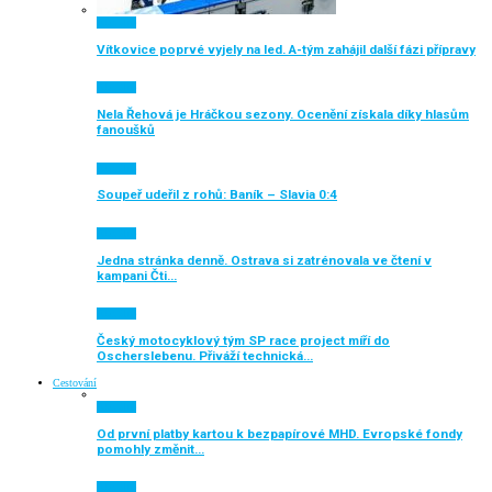
Aktuálně
Vítkovice poprvé vyjely na led. A-tým zahájil další fázi přípravy
Aktuálně
Nela Řehová je Hráčkou sezony. Ocenění získala díky hlasům
fanoušků
Aktuálně
Soupeř udeřil z rohů: Baník – Slavia 0:4
Aktuálně
Jedna stránka denně. Ostrava si zatrénovala ve čtení v
kampani Čti…
Aktuálně
Český motocyklový tým SP race project míří do
Oscherslebenu. Přiváží technická…
Cestování
Aktuálně
Od první platby kartou k bezpapírové MHD. Evropské fondy
pomohly změnit…
Aktuálně