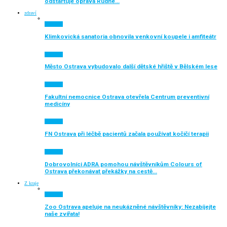
odstartuje oprava Rudné…
zdraví
Aktuálně
Klimkovická sanatoria obnovila venkovní koupele i amfiteátr
Aktuálně
Město Ostrava vybudovalo další dětské hřiště v Bělském lese
Aktuálně
Fakultní nemocnice Ostrava otevřela Centrum preventivní
medicíny
Aktuálně
FN Ostrava při léčbě pacientů začala používat kočičí terapii
Aktuálně
Dobrovolníci ADRA pomohou návštěvníkům Colours of
Ostrava překonávat překážky na cestě…
Z kraje
Aktuálně
Zoo Ostrava apeluje na neukázněné návštěvníky: Nezabíjejte
naše zvířata!