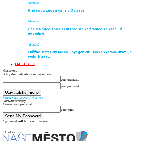
Aktuálně
Král popu znovu ožije v Ostravě
Aktuálně
Poruba bude znovu chutnat. Velká žranice se vrací už
posedmé
Aktuálně
I běžné materiály mohou být geniální. Nová výstava ukazuje
vědu, která…
FRESH RADIO
Přihlaste se
Dobrý den, přihlašte se ke svému účtu.
your username
your password
Forgot your password? Get help
Password recovery
Recover your password
your email
A password will be e-mailed to you.