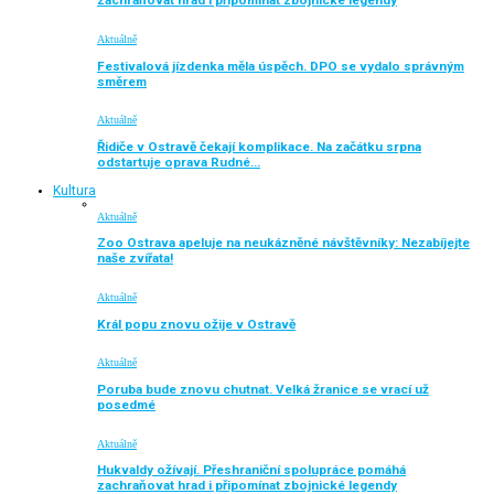
zachraňovat hrad i připomínat zbojnické legendy
Aktuálně
Festivalová jízdenka měla úspěch. DPO se vydalo správným
směrem
Aktuálně
Řidiče v Ostravě čekají komplikace. Na začátku srpna
odstartuje oprava Rudné…
Kultura
Aktuálně
Zoo Ostrava apeluje na neukázněné návštěvníky: Nezabíjejte
naše zvířata!
Aktuálně
Král popu znovu ožije v Ostravě
Aktuálně
Poruba bude znovu chutnat. Velká žranice se vrací už
posedmé
Aktuálně
Hukvaldy ožívají. Přeshraniční spolupráce pomáhá
zachraňovat hrad i připomínat zbojnické legendy