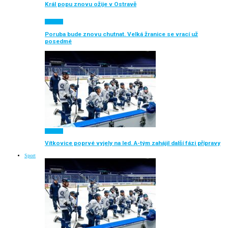
Král popu znovu ožije v Ostravě
Aktuálně
Poruba bude znovu chutnat. Velká žranice se vrací už
posedmé
Aktuálně
Vítkovice poprvé vyjely na led. A-tým zahájil další fázi přípravy
Sport