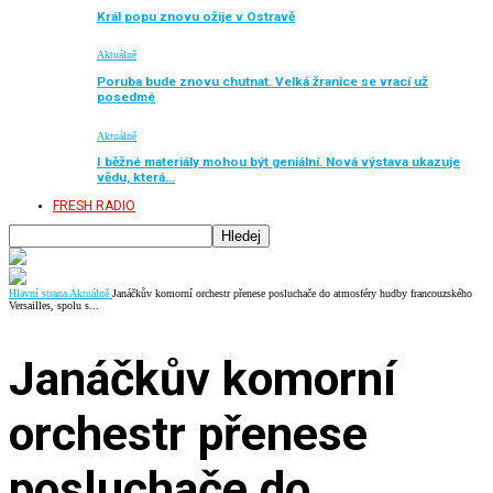
Král popu znovu ožije v Ostravě
Aktuálně
Poruba bude znovu chutnat. Velká žranice se vrací už
posedmé
Aktuálně
I běžné materiály mohou být geniální. Nová výstava ukazuje
vědu, která…
FRESH RADIO
Hlavní strana
Aktuálně
Janáčkův komorní orchestr přenese posluchače do atmosféry hudby francouzského
Versailles, spolu s...
Janáčkův komorní
orchestr přenese
posluchače do