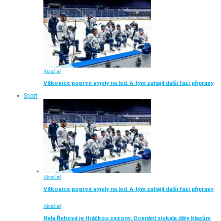
Aktuálně
Vítkovice poprvé vyjely na led. A-tým zahájil další fázi přípravy
Sport
Aktuálně
Vítkovice poprvé vyjely na led. A-tým zahájil další fázi přípravy
Aktuálně
Nela Řehová je Hráčkou sezony. Ocenění získala díky hlasům