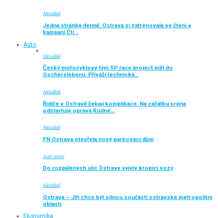
Aktuálně
Jedna stránka denně. Ostrava si zatrénovala ve čtení v
kampani Čti…
Auto
Aktuálně
Český motocyklový tým SP race project míří do
Oscherslebenu. Přiváží technická…
Aktuálně
Řidiče v Ostravě čekají komplikace. Na začátku srpna
odstartuje oprava Rudné…
Aktuálně
FN Ostrava otevřela nový parkovací dům
Auto moto
Do rozpálených ulic Ostravy vyjely kropicí vozy
Aktuálně
Ostrava – Jih chce být silnou součástí ostravské metropolitní
oblasti
Ekonomika