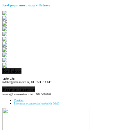
Král popu znovu ožije v Ostravě
Redakce
Vilém Žák
redakce@nase-mesto.cz, tel.: 724 014 649
Příjem inzerce
inzerce@nase-mesto.cz, tel.: 607 590 820
Cookies
Informace o zpracování osobních údajů