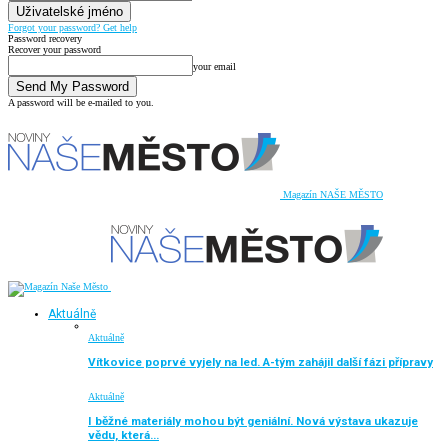
Forgot your password? Get help
Password recovery
Recover your password
your email
A password will be e-mailed to you.
Magazín NAŠE MĚSTO
Aktuálně
Aktuálně
Vítkovice poprvé vyjely na led. A-tým zahájil další fázi přípravy
Aktuálně
I běžné materiály mohou být geniální. Nová výstava ukazuje
vědu, která…