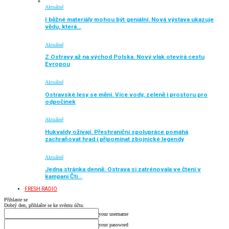
Aktuálně
I běžné materiály mohou být geniální. Nová výstava ukazuje
vědu, která…
Aktuálně
Z Ostravy až na východ Polska. Nový vlak otevírá cestu
Evropou
Aktuálně
Ostravské lesy se mění. Více vody, zeleně i prostoru pro
odpočinek
Aktuálně
Hukvaldy ožívají. Přeshraniční spolupráce pomáhá
zachraňovat hrad i připomínat zbojnické legendy
Aktuálně
Jedna stránka denně. Ostrava si zatrénovala ve čtení v
kampani Čti…
FRESH RADIO
Přihlaste se
Dobrý den, přihlašte se ke svému účtu.
your username
your password