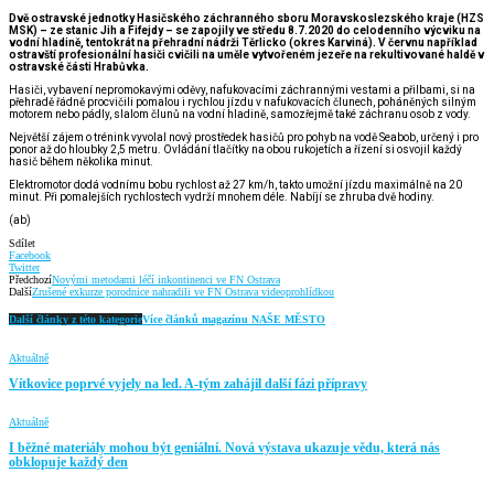
Dvě ostravské jednotky Hasičského záchranného sboru Moravskoslezského kraje (HZS
MSK) – ze stanic Jih a Fifejdy – se zapojily ve středu 8.7.2020 do celodenního výcviku na
vodní hladině, tentokrát na přehradní nádrži Těrlicko (okres Karviná). V červnu například
ostravští profesionální hasiči cvičili na uměle vytvořeném jezeře na rekultivované haldě v
ostravské části Hrabůvka.
Hasiči, vybavení nepromokavými oděvy, nafukovacími záchrannými vestami a přilbami, si na
přehradě řádně procvičili pomalou i rychlou jízdu v nafukovacích člunech, poháněných silným
motorem nebo pádly, slalom člunů na vodní hladině, samozřejmě také záchranu osob z vody.
Největší zájem o trénink vyvolal nový prostředek hasičů pro pohyb na vodě Seabob, určený i pro
ponor až do hloubky 2,5 metru. Ovládání tlačítky na obou rukojetích a řízení si osvojil každý
hasič během několika minut.
Elektromotor dodá vodnímu bobu rychlost až 27 km/h, takto umožní jízdu maximálně na 20
minut. Při pomalejších rychlostech vydrží mnohem déle. Nabíjí se zhruba dvě hodiny.
(ab)
Sdílet
Facebook
Twitter
Předchozí
Novými metodami léčí inkontinenci ve FN Ostrava
Další
Zrušené exkurze porodnice nahradili ve FN Ostrava videoprohlídkou
Další články z této kategorie
Více článků magazínu NAŠE MĚSTO
Aktuálně
Vítkovice poprvé vyjely na led. A-tým zahájil další fázi přípravy
Aktuálně
I běžné materiály mohou být geniální. Nová výstava ukazuje vědu, která nás
obklopuje každý den