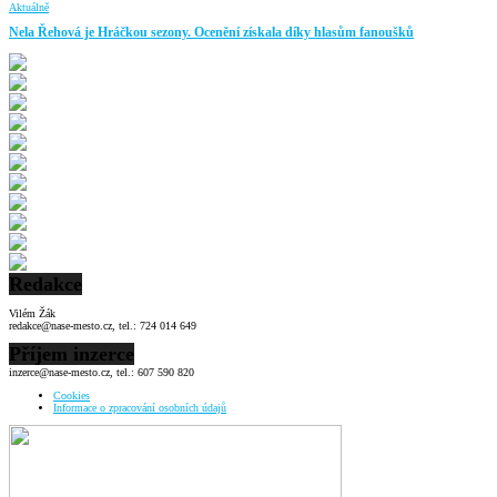
Aktuálně
Nela Řehová je Hráčkou sezony. Ocenění získala díky hlasům fanoušků
Redakce
Vilém Žák
redakce@nase-mesto.cz, tel.: 724 014 649
Příjem inzerce
inzerce@nase-mesto.cz, tel.: 607 590 820
Cookies
Informace o zpracování osobních údajů