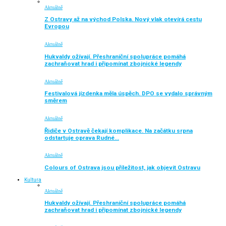
Aktuálně
Z Ostravy až na východ Polska. Nový vlak otevírá cestu
Evropou
Aktuálně
Hukvaldy ožívají. Přeshraniční spolupráce pomáhá
zachraňovat hrad i připomínat zbojnické legendy
Aktuálně
Festivalová jízdenka měla úspěch. DPO se vydalo správným
směrem
Aktuálně
Řidiče v Ostravě čekají komplikace. Na začátku srpna
odstartuje oprava Rudné…
Aktuálně
Colours of Ostrava jsou příležitost, jak objevit Ostravu
Kultura
Aktuálně
Hukvaldy ožívají. Přeshraniční spolupráce pomáhá
zachraňovat hrad i připomínat zbojnické legendy