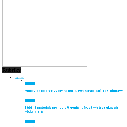
Rubriky
Aktuálně
Aktuálně
Vítkovice poprvé vyjely na led. A-tým zahájil další fázi přípravy
Aktuálně
I běžné materiály mohou být geniální. Nová výstava ukazuje
vědu, která…
Aktuálně