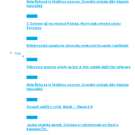
Nela Řehová je Hráčkou sezony. Ocenění získala díky hlasům
fanoušků
Aktuálně
Z Ostravy až na východ Polska. Nový vlak otevírá cestu
Evropou
Aktuálně
Klimkovická sanatoria obnovila venkovní koupele i amfiteátr
Sport
Aktuálně
Vítkovice poprvé vyjely na led. A-tým zahájil další fázi přípravy
Aktuálně
Nela Řehová je Hráčkou sezony. Ocenění získala díky hlasům
fanoušků
Aktuálně
Soupeř udeřil z rohů: Baník – Slavia 0:4
Aktuálně
Jedna stránka denně. Ostrava si zatrénovala ve čtení v
kampani Čti…