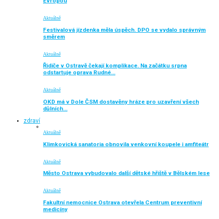
Evropou
Aktuálně
Festivalová jízdenka měla úspěch. DPO se vydalo správným
směrem
Aktuálně
Řidiče v Ostravě čekají komplikace. Na začátku srpna
odstartuje oprava Rudné…
Aktuálně
OKD má v Dole ČSM dostavěny hráze pro uzavření všech
důlních…
zdraví
Aktuálně
Klimkovická sanatoria obnovila venkovní koupele i amfiteátr
Aktuálně
Město Ostrava vybudovalo další dětské hřiště v Bělském lese
Aktuálně
Fakultní nemocnice Ostrava otevřela Centrum preventivní
medicíny