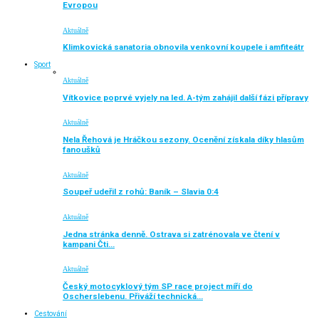
Evropou
Aktuálně
Klimkovická sanatoria obnovila venkovní koupele i amfiteátr
Sport
Aktuálně
Vítkovice poprvé vyjely na led. A-tým zahájil další fázi přípravy
Aktuálně
Nela Řehová je Hráčkou sezony. Ocenění získala díky hlasům
fanoušků
Aktuálně
Soupeř udeřil z rohů: Baník – Slavia 0:4
Aktuálně
Jedna stránka denně. Ostrava si zatrénovala ve čtení v
kampani Čti…
Aktuálně
Český motocyklový tým SP race project míří do
Oscherslebenu. Přiváží technická…
Cestování