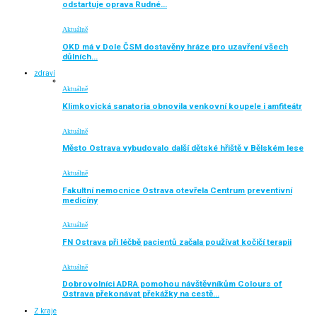
odstartuje oprava Rudné…
Aktuálně
OKD má v Dole ČSM dostavěny hráze pro uzavření všech
důlních…
zdraví
Aktuálně
Klimkovická sanatoria obnovila venkovní koupele i amfiteátr
Aktuálně
Město Ostrava vybudovalo další dětské hřiště v Bělském lese
Aktuálně
Fakultní nemocnice Ostrava otevřela Centrum preventivní
medicíny
Aktuálně
FN Ostrava při léčbě pacientů začala používat kočičí terapii
Aktuálně
Dobrovolníci ADRA pomohou návštěvníkům Colours of
Ostrava překonávat překážky na cestě…
Z kraje