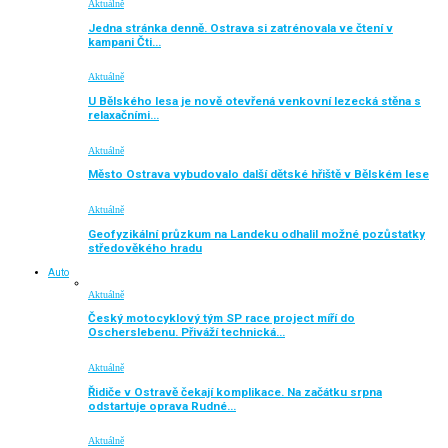
Aktuálně
Jedna stránka denně. Ostrava si zatrénovala ve čtení v
kampani Čti…
Aktuálně
U Bělského lesa je nově otevřená venkovní lezecká stěna s
relaxačními…
Aktuálně
Město Ostrava vybudovalo další dětské hřiště v Bělském lese
Aktuálně
Geofyzikální průzkum na Landeku odhalil možné pozůstatky
středověkého hradu
Auto
Aktuálně
Český motocyklový tým SP race project míří do
Oscherslebenu. Přiváží technická…
Aktuálně
Řidiče v Ostravě čekají komplikace. Na začátku srpna
odstartuje oprava Rudné…
Aktuálně