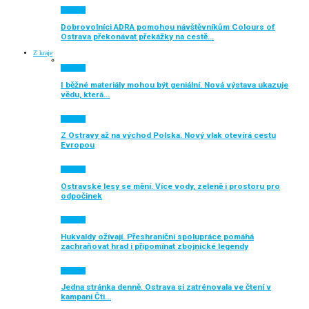
Aktuálně
Dobrovolníci ADRA pomohou návštěvníkům Colours of
Ostrava překonávat překážky na cestě…
Z kraje
Aktuálně
I běžné materiály mohou být geniální. Nová výstava ukazuje
vědu, která…
Aktuálně
Z Ostravy až na východ Polska. Nový vlak otevírá cestu
Evropou
Aktuálně
Ostravské lesy se mění. Více vody, zeleně i prostoru pro
odpočinek
Aktuálně
Hukvaldy ožívají. Přeshraniční spolupráce pomáhá
zachraňovat hrad i připomínat zbojnické legendy
Aktuálně
Jedna stránka denně. Ostrava si zatrénovala ve čtení v
kampani Čti…