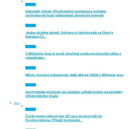
Aktuálně
Hukvaldy ožívají. Přeshraniční spolupráce pomáhá
zachraňovat hrad i připomínat zbojnické legendy
Aktuálně
Jedna stránka denně. Ostrava si zatrénovala ve čtení v
kampani Čti…
Aktuálně
U Bělského lesa je nově otevřená venkovní lezecká stěna s
relaxačními…
Aktuálně
Město Ostrava vybudovalo další dětské hřiště v Bělském lese
Aktuálně
Geofyzikální průzkum na Landeku odhalil možné pozůstatky
středověkého hradu
Auto
Aktuálně
Český motocyklový tým SP race project míří do
Oscherslebenu. Přiváží technická…