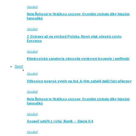
Aktuálně
Nela Řehová je Hráčkou sezony. Ocenění získala díky hlasům
fanoušků
Aktuálně
Z Ostravy až na východ Polska. Nový vlak otevírá cestu
Evropou
Aktuálně
Klimkovická sanatoria obnovila venkovní koupele i amfiteátr
Sport
Aktuálně
Vítkovice poprvé vyjely na led. A-tým zahájil další fázi přípravy
Aktuálně
Nela Řehová je Hráčkou sezony. Ocenění získala díky hlasům
fanoušků
Aktuálně
Soupeř udeřil z rohů: Baník – Slavia 0:4
Aktuálně