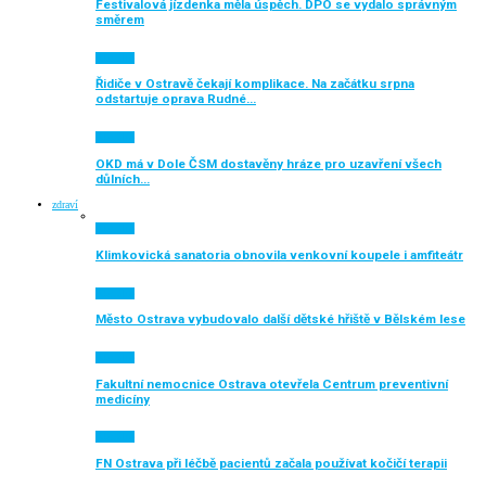
Festivalová jízdenka měla úspěch. DPO se vydalo správným
směrem
Aktuálně
Řidiče v Ostravě čekají komplikace. Na začátku srpna
odstartuje oprava Rudné…
Aktuálně
OKD má v Dole ČSM dostavěny hráze pro uzavření všech
důlních…
zdraví
Aktuálně
Klimkovická sanatoria obnovila venkovní koupele i amfiteátr
Aktuálně
Město Ostrava vybudovalo další dětské hřiště v Bělském lese
Aktuálně
Fakultní nemocnice Ostrava otevřela Centrum preventivní
medicíny
Aktuálně
FN Ostrava při léčbě pacientů začala používat kočičí terapii