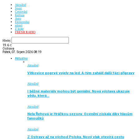
Aktuálně
Sport
Cestování
Kultura
Auto
Ekonomika
zdraví
Z kraje
FRESH RADIO
Hledej
19.6
C
Ostrava
Pátek, 07. Srpen 2026 08:19
Aktuálně
Aktuálně
Vítkovice poprvé vyjely na led. A-tým zahájil další fázi přípravy
Aktuálně
I běžné materiály mohou být geniální. Nová výstava ukazuje
vědu, která…
Aktuálně
Nela Řehová je Hráčkou sezony. Ocenění získala díky hlasům
fanoušků
Aktuálně
Z Ostravy až na východ Polska. Nový vlak otevírá cestu