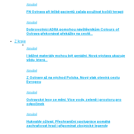
Aktuálně
FN Ostrava při léčbě pacientů začala používat kočičí terapii
Aktuálně
Dobrovolníci ADRA pomohou návštěvníkům Colours of
Ostrava překonávat překážky na cestě…
Z kraje
Aktuálně
I běžné materiály mohou být geniální. Nová výstava ukazuje
vědu, která…
Aktuálně
Z Ostravy až na východ Polska. Nový vlak otevírá cestu
Evropou
Aktuálně
Ostravské lesy se mění. Více vody, zeleně i prostoru pro
odpočinek
Aktuálně
Hukvaldy ožívají. Přeshraniční spolupráce pomáhá
zachraňovat hrad i připomínat zbojnické legendy