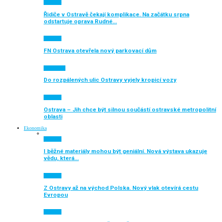
Aktuálně
Řidiče v Ostravě čekají komplikace. Na začátku srpna
odstartuje oprava Rudné…
Aktuálně
FN Ostrava otevřela nový parkovací dům
Auto moto
Do rozpálených ulic Ostravy vyjely kropicí vozy
Aktuálně
Ostrava – Jih chce být silnou součástí ostravské metropolitní
oblasti
Ekonomika
Aktuálně
I běžné materiály mohou být geniální. Nová výstava ukazuje
vědu, která…
Aktuálně
Z Ostravy až na východ Polska. Nový vlak otevírá cestu
Evropou
Aktuálně