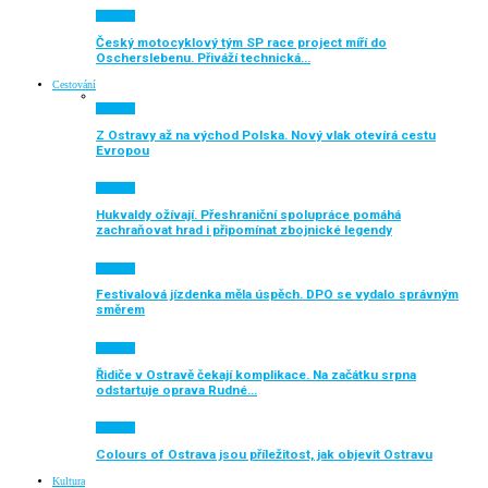
Aktuálně
Český motocyklový tým SP race project míří do
Oscherslebenu. Přiváží technická…
Cestování
Aktuálně
Z Ostravy až na východ Polska. Nový vlak otevírá cestu
Evropou
Aktuálně
Hukvaldy ožívají. Přeshraniční spolupráce pomáhá
zachraňovat hrad i připomínat zbojnické legendy
Aktuálně
Festivalová jízdenka měla úspěch. DPO se vydalo správným
směrem
Aktuálně
Řidiče v Ostravě čekají komplikace. Na začátku srpna
odstartuje oprava Rudné…
Aktuálně
Colours of Ostrava jsou příležitost, jak objevit Ostravu
Kultura