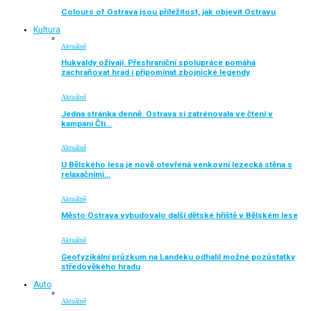
Colours of Ostrava jsou příležitost, jak objevit Ostravu
Kultura
Aktuálně
Hukvaldy ožívají. Přeshraniční spolupráce pomáhá
zachraňovat hrad i připomínat zbojnické legendy
Aktuálně
Jedna stránka denně. Ostrava si zatrénovala ve čtení v
kampani Čti…
Aktuálně
U Bělského lesa je nově otevřená venkovní lezecká stěna s
relaxačními…
Aktuálně
Město Ostrava vybudovalo další dětské hřiště v Bělském lese
Aktuálně
Geofyzikální průzkum na Landeku odhalil možné pozůstatky
středověkého hradu
Auto
Aktuálně