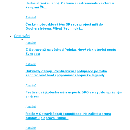
Jedna stránka denně. Ostrava si zatrénovala ve čtení v
kampani Čti…
Aktuálně
Český motocyklový tým SP race project míří do
Oscherslebenu. Přiváží technická…
Cestování
Aktuálně
Z Ostravy až na východ Polska. Nový vlak otevírá cestu
Evropou
Aktuálně
Hukvaldy ožívají. Přeshraniční spolupráce pomáhá
zachraňovat hrad i připomínat zbojnické legendy
Aktuálně
Festivalová jízdenka měla úspěch. DPO se vydalo správným
směrem
Aktuálně
Řidiče v Ostravě čekají komplikace. Na začátku srpna
odstartuje oprava Rudné…
Aktuálně