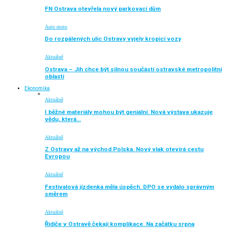
FN Ostrava otevřela nový parkovací dům
Auto moto
Do rozpálených ulic Ostravy vyjely kropicí vozy
Aktuálně
Ostrava – Jih chce být silnou součástí ostravské metropolitní
oblasti
Ekonomika
Aktuálně
I běžné materiály mohou být geniální. Nová výstava ukazuje
vědu, která…
Aktuálně
Z Ostravy až na východ Polska. Nový vlak otevírá cestu
Evropou
Aktuálně
Festivalová jízdenka měla úspěch. DPO se vydalo správným
směrem
Aktuálně
Řidiče v Ostravě čekají komplikace. Na začátku srpna